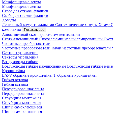
Межфланцевые ленты
Межфланцевые ленты
Скоба для стяжки фланцев
Скоба для стяжки фланцев
Хомуты
Ленточный хомут с зажимами
Сантехнические хомуты
Хомут 
комплекты
Показать все
Алюминиевый скотч для систем вентиляции
Скотч алюминиевый
Скотч алюминиевый армированный
Скот
Частотные преобразователи
Частотные преобразователи Instart
Частотные преобразовател
Секторы управления
Секторы управления
Воздуховоды гибкие
Воздуховоды гибкие изолированные
Воздуховоды гибкие неи
Кронштейны
L/Z/V-образные кронштейны
Т-образные кронштейны
Гибкая вставка
Гибкая вставка
Перфорированная лента
Перфорированная лента
Струбцина монтажная
Струбцина монтажная
Шипы самоклеющиеся
Шипы самоклеющиеся