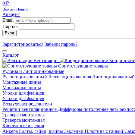
0 ₽
Войти / Новый
Аккаунт
Email
Пароль
Вход
Зарегистрироваться
Забыли пароль?
Каталог
Вентиляция
Кондицион
Сопутствующие товары
Рулоны и лист оцинкованные
Рулон оцинкованный
Лента оцинкованная
Лист оцинкованный
Монтажные шины
Монтажные шины
Уголки для фланцев
Уголки для фланцев
Воздухораспределители
Решетки вентиляционные
Диффузоры потолочные четырехпо
Траверса монтажная
Траверса монтажная
Крепежные изделия
Анкера
Болты, гайки, шайбы
Заклепки
Пластина с гайкой
Сам