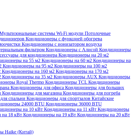
Мультизональные системы
Wi-Fi модули
Потолочные
ндиционеров
Кондиционеры с функцией обогрева
моочистки
Кондиционеры с ионизатором воздуха
териальным фильтром
Кондиционеры с Алисой
Кондиционеры
сессуары для кондиционера
Кондиционеры на 20 м2
иционеры на 55 м2
Кондиционеры на 60 м2
Кондиционеры на
м2
Кондиционеры на 95 м2
Кондиционеры на 100 м2
2
Кондиционеры на 160 м2
Кондиционеры на 170 м2
2
Кондиционеры на 35 м2
Кондиционеры AUX
Кондиционеры
ионеры Royal Thermo
Кондиционеры TCL
Кондиционеры
орана
Кондиционеры для офиса
Кондиционеры для больших
и
Кондиционеры для магазина
Кондиционеры для погреба
для спальни
Кондиционеры для спортзалов
Китайские
иционеры 24000 BTU
Кондиционеры 36000 BTU
иционеры на 10 кВт
Кондиционеры на 11 кВт
Кондиционеры
 на 18 кВт
Кондиционеры на 19 кВт
Кондиционеры на 20 кВт
ы Haike (Китай)