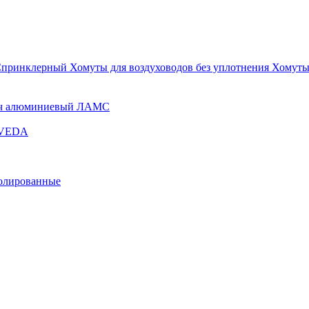
Спринклерный
Хомуты для воздуховодов без уплотнения
Хомуты
ч алюминиевый ЛАМС
и VEDA
золированные