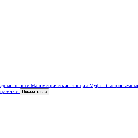
ядные шланги
Манометрические станции
Муфты быстросъемны
ектронный
Показать все