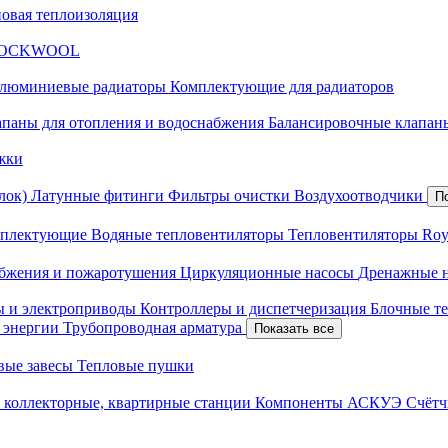
новая теплоизоляция
я ROCKWOOL
люминиевые радиаторы
Комплектующие для радиаторов
апаны для отопления и водоснабжения
Балансировочные клапаны
жки
лок)
Латунные фитинги
Фильтры очистки
Воздухоотводчики
П
плектующие
Водяные тепловентиляторы
Тепловентиляторы Roy
абжения и пожаротушения
Циркуляционные насосы
Дренажные 
ы и электроприводы
Контроллеры и диспетчеризация
Блочные т
й энергии
Трубопроводная арматура
Показать все
вые завесы
Тепловые пушки
 коллекторные, квартирные станции
Компоненты АСКУЭ
Счётч