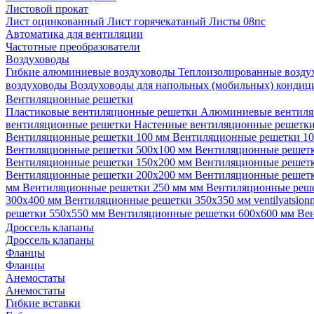
Листовой прокат
Лист оцинкованный
Лист горячекатаный
Листы 08пс
Автоматика для вентиляции
Частотные преобразователи
Воздуховоды
Гибкие алюминиевые воздуховоды
Теплоизолированные возд
воздуховоды
Воздуховоды для напольных (мобильных) конди
Вентиляционные решетки
Пластиковые вентиляционные решетки
Алюминиевые вентиля
вентиляционные решетки
Настенные вентиляционные решетк
Вентиляционные решетки 100 мм
Вентиляционные решетки 1
Вентиляционные решетки 500х100 мм
Вентиляционные решет
Вентиляционные решетки 150х200 мм
Вентиляционные решет
Вентиляционные решетки 200х200 мм
Вентиляционные решет
мм
Вентиляционные решетки 250 мм мм
Вентиляционные реш
300х400 мм
Вентиляционные решетки 350х350 мм
ventilyatsio
решетки 550х550 мм
Вентиляционные решетки 600х600 мм
Ве
Дроссель клапаны
Дроссель клапаны
Фланцы
Фланцы
Анемостаты
Анемостаты
Гибкие вставки