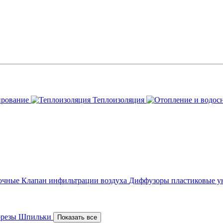
ирование
Теплоизоляция
точные
Клапан инфильтрации воздуха
Диффузоры пластиковые у
орезы
Шпильки
Показать все