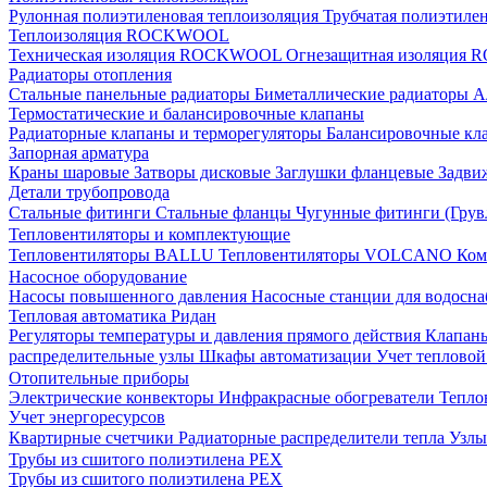
Рулонная полиэтиленовая теплоизоляция
Трубчатая полиэтиле
Теплоизоляция ROCKWOOL
Техническая изоляция ROCKWOOL
Огнезащитная изоляци
Радиаторы отопления
Стальные панельные радиаторы
Биметаллические радиаторы
А
Термостатические и балансировочные клапаны
Радиаторные клапаны и терморегуляторы
Балансировочные кл
Запорная арматура
Краны шаровые
Затворы дисковые
Заглушки фланцевые
Задви
Детали трубопровода
Стальные фитинги
Стальные фланцы
Чугунные фитинги (Грув
Тепловентиляторы и комплектующие
Тепловентиляторы BALLU
Тепловентиляторы VOLCANO
Ком
Насосное оборудование
Насосы повышенного давления
Насосные станции для водосн
Тепловая автоматика Ридан
Регуляторы температуры и давления прямого действия
Клапан
распределительные узлы
Шкафы автоматизации
Учет теплово
Отопительные приборы
Электрические конвекторы
Инфракрасные обогреватели
Тепло
Учет энергоресурсов
Квартирные счетчики
Радиаторные распределители тепла
Узлы
Трубы из сшитого полиэтилена PEX
Трубы из сшитого полиэтилена PEX