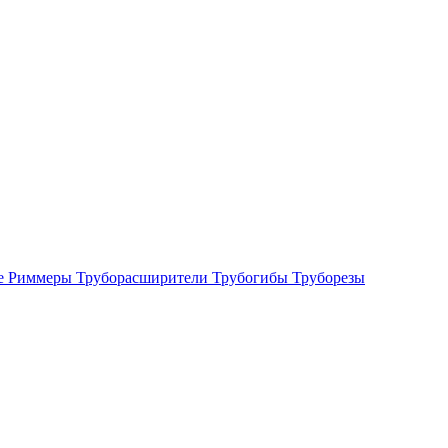
е
Риммеры
Труборасширители
Трубогибы
Труборезы