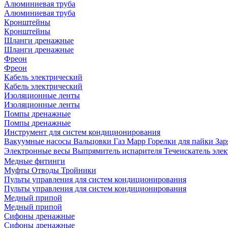
Алюминиевая труба
Алюминиевая труба
Кронштейны
Кронштейны
Шланги дренажные
Шланги дренажные
Фреон
Фреон
Кабель электрический
Кабель электрический
Изоляционные ленты
Изоляционные ленты
Помпы дренажные
Помпы дренажные
Инструмент для систем кондиционирования
Вакуумные насосы
Вальцовки
Газ Mapp
Горелки для пайки
Зар
Электронные весы
Выпрямитель испарителя
Течеискатель эл
Медные фитинги
Муфты
Отводы
Тройники
Пульты управления для систем кондиционирования
Пульты управления для систем кондиционирования
Медный припой
Медный припой
Сифоны дренажные
Сифоны дренажные