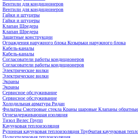
Вентили для кондиционеров
Вентили для кондиционеров
Гайки и штуцеры
Гайки и штуцеры
Клапан Шредера
Клапан Шредера
Защитные конструкции
Ограждения наружного блока
Козырьки наружного блока
Кабель-каналы
Кабель-каналы
Согласователи работы кондиционеров
Согласователи работы кондиционеров
Электрические вилки
Электрические вилки
Экраны
Экраны
Сервисное обслуживание
Сервисное обслуживание
Холодильная арматура Ридан
Фильтры
Смотровые стекла
Краны шаровые
Клапаны обратны
Огнезадерживающая изоляция
Тизол
Велес Групп
Каучуковая теплоизоляция
Рулонная каучуковая теплоизоляция
Трубчатая каучуковая теп
Полиэтиленовая теплоизоляция