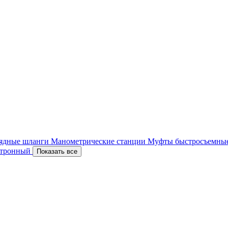
ядные шланги
Манометрические станции
Муфты быстросъемны
ектронный
Показать все