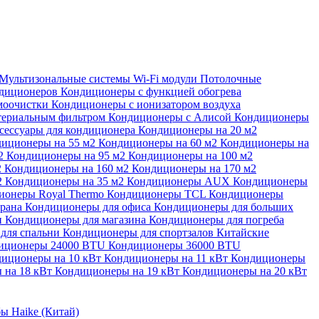
Мультизональные системы
Wi-Fi модули
Потолочные
ндиционеров
Кондиционеры с функцией обогрева
моочистки
Кондиционеры с ионизатором воздуха
териальным фильтром
Кондиционеры с Алисой
Кондиционеры
сессуары для кондиционера
Кондиционеры на 20 м2
иционеры на 55 м2
Кондиционеры на 60 м2
Кондиционеры на
м2
Кондиционеры на 95 м2
Кондиционеры на 100 м2
2
Кондиционеры на 160 м2
Кондиционеры на 170 м2
2
Кондиционеры на 35 м2
Кондиционеры AUX
Кондиционеры
ионеры Royal Thermo
Кондиционеры TCL
Кондиционеры
орана
Кондиционеры для офиса
Кондиционеры для больших
и
Кондиционеры для магазина
Кондиционеры для погреба
для спальни
Кондиционеры для спортзалов
Китайские
иционеры 24000 BTU
Кондиционеры 36000 BTU
иционеры на 10 кВт
Кондиционеры на 11 кВт
Кондиционеры
 на 18 кВт
Кондиционеры на 19 кВт
Кондиционеры на 20 кВт
ы Haike (Китай)