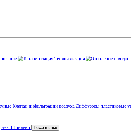
ирование
Теплоизоляция
точные
Клапан инфильтрации воздуха
Диффузоры пластиковые у
орезы
Шпильки
Показать все