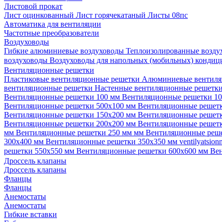
Листовой прокат
Лист оцинкованный
Лист горячекатаный
Листы 08пс
Автоматика для вентиляции
Частотные преобразователи
Воздуховоды
Гибкие алюминиевые воздуховоды
Теплоизолированные возд
воздуховоды
Воздуховоды для напольных (мобильных) конди
Вентиляционные решетки
Пластиковые вентиляционные решетки
Алюминиевые вентиля
вентиляционные решетки
Настенные вентиляционные решетк
Вентиляционные решетки 100 мм
Вентиляционные решетки 1
Вентиляционные решетки 500х100 мм
Вентиляционные решет
Вентиляционные решетки 150х200 мм
Вентиляционные решет
Вентиляционные решетки 200х200 мм
Вентиляционные решет
мм
Вентиляционные решетки 250 мм мм
Вентиляционные реш
300х400 мм
Вентиляционные решетки 350х350 мм
ventilyatsio
решетки 550х550 мм
Вентиляционные решетки 600х600 мм
Ве
Дроссель клапаны
Дроссель клапаны
Фланцы
Фланцы
Анемостаты
Анемостаты
Гибкие вставки