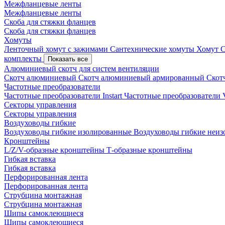
Межфланцевые ленты
Межфланцевые ленты
Скоба для стяжки фланцев
Скоба для стяжки фланцев
Хомуты
Ленточный хомут с зажимами
Сантехнические хомуты
Хомут 
комплекты
Показать все
Алюминиевый скотч для систем вентиляции
Скотч алюминиевый
Скотч алюминиевый армированный
Скот
Частотные преобразователи
Частотные преобразователи Instart
Частотные преобразовател
Секторы управления
Секторы управления
Воздуховоды гибкие
Воздуховоды гибкие изолированные
Воздуховоды гибкие неи
Кронштейны
L/Z/V-образные кронштейны
Т-образные кронштейны
Гибкая вставка
Гибкая вставка
Перфорированная лента
Перфорированная лента
Струбцина монтажная
Струбцина монтажная
Шипы самоклеющиеся
Шипы самоклеющиеся