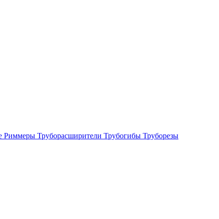
е
Риммеры
Труборасширители
Трубогибы
Труборезы