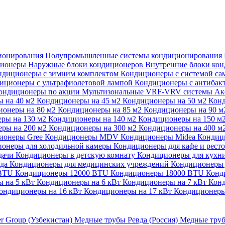
ионирования
Полупромышленные системы кондиционирования
ционеры
Наружные блоки кондиционеров
Внутренние блоки ко
ндиционеры с зимним комплектом
Кондиционеры с системой са
иционеры с ультрафиолетовой лампой
Кондиционеры с антибак
ондиционеры по акции
Мультизональные VRF-VRV системы
Ак
 на 40 м2
Кондиционеры на 45 м2
Кондиционеры на 50 м2
Конд
ионеры на 80 м2
Кондиционеры на 85 м2
Кондиционеры на 90 
ры на 130 м2
Кондиционеры на 140 м2
Кондиционеры на 150 м
ры на 200 м2
Кондиционеры на 300 м2
Кондиционеры на 400 м
ионеры Gree
Кондиционеры MDV
Кондиционеры Midea
Кондиц
онеры для холодильной камеры
Кондиционеры для кафе и рест
дачи
Кондиционеры в детскую комнату
Кондиционеры для кухн
ада
Кондиционеры для медицинских учреждений
Кондиционеры 
 BTU
Кондиционеры 12000 BTU
Кондиционеры 18000 BTU
Конд
 на 5 кВт
Кондиционеры на 6 кВт
Кондиционеры на 7 кВт
Конд
ондиционеры на 16 кВт
Кондиционеры на 17 кВт
Кондиционеры
er Group (Узбекистан)
Медные трубы Ревда (Россия)
Медные труб