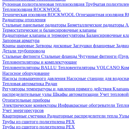
Рулонная полиэтиленовая теплоизоляция
Трубчатая полиэтиле
Теплоизоляция ROCKWOOL
Техническая изоляция ROCKWOOL
Огнезащитная изоляци
Радиаторы отопления
Стальные панельные радиаторы
Биметаллические радиаторы
А
Термостатические и балансировочные клапаны
Радиаторные клапаны и терморегуляторы
Балансировочные кл
Запорная арматура
Краны шаровые
Затворы дисковые
Заглушки фланцевые
Задви
Детали трубопровода
Стальные фитинги
Стальные фланцы
Чугунные фитинги (Грув
Тепловентиляторы и комплектующие
Тепловентиляторы BALLU
Тепловентиляторы VOLCANO
Ком
Насосное оборудование
Насосы повышенного давления
Насосные станции для водосн
Тепловая автоматика Ридан
Регуляторы температуры и давления прямого действия
Клапан
распределительные узлы
Шкафы автоматизации
Учет теплово
Отопительные приборы
Электрические конвекторы
Инфракрасные обогреватели
Тепло
Учет энергоресурсов
Квартирные счетчики
Радиаторные распределители тепла
Узлы
Трубы из сшитого полиэтилена PEX
Трубы из сшитого полиэтилена PEX