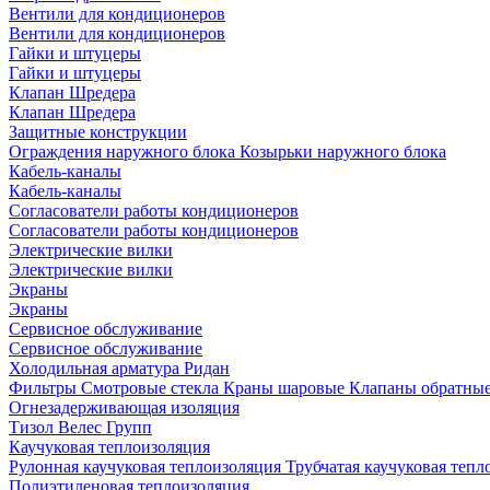
Вентили для кондиционеров
Вентили для кондиционеров
Гайки и штуцеры
Гайки и штуцеры
Клапан Шредера
Клапан Шредера
Защитные конструкции
Ограждения наружного блока
Козырьки наружного блока
Кабель-каналы
Кабель-каналы
Согласователи работы кондиционеров
Согласователи работы кондиционеров
Электрические вилки
Электрические вилки
Экраны
Экраны
Сервисное обслуживание
Сервисное обслуживание
Холодильная арматура Ридан
Фильтры
Смотровые стекла
Краны шаровые
Клапаны обратны
Огнезадерживающая изоляция
Тизол
Велес Групп
Каучуковая теплоизоляция
Рулонная каучуковая теплоизоляция
Трубчатая каучуковая теп
Полиэтиленовая теплоизоляция