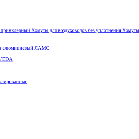
Спринклерный
Хомуты для воздуховодов без уплотнения
Хомуты
ч алюминиевый ЛАМС
и VEDA
золированные