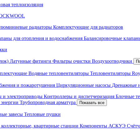
новая теплоизоляция
я ROCKWOOL
люминиевые радиаторы
Комплектующие для радиаторов
апаны для отопления и водоснабжения
Балансировочные клапаны
жки
лок)
Латунные фитинги
Фильтры очистки
Воздухоотводчики
П
плектующие
Водяные тепловентиляторы
Тепловентиляторы Roy
абжения и пожаротушения
Циркуляционные насосы
Дренажные 
ы и электроприводы
Контроллеры и диспетчеризация
Блочные т
й энергии
Трубопроводная арматура
Показать все
вые завесы
Тепловые пушки
 коллекторные, квартирные станции
Компоненты АСКУЭ
Счётч