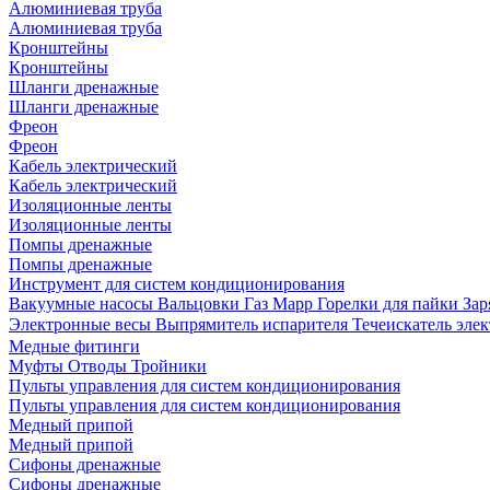
Алюминиевая труба
Алюминиевая труба
Кронштейны
Кронштейны
Шланги дренажные
Шланги дренажные
Фреон
Фреон
Кабель электрический
Кабель электрический
Изоляционные ленты
Изоляционные ленты
Помпы дренажные
Помпы дренажные
Инструмент для систем кондиционирования
Вакуумные насосы
Вальцовки
Газ Mapp
Горелки для пайки
Зар
Электронные весы
Выпрямитель испарителя
Течеискатель эл
Медные фитинги
Муфты
Отводы
Тройники
Пульты управления для систем кондиционирования
Пульты управления для систем кондиционирования
Медный припой
Медный припой
Сифоны дренажные
Сифоны дренажные