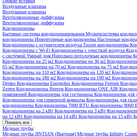
Гибкие вставки
Воздушные клапаны
Воздушные клапаны
Вентиляционные диффузоры
Вентиляционные диффузоры
Кондиционеры
Бытовые системы кондиционирования
Мультисистемы кондиц
кондиционеры
Инверторные кондиционеры
Настенные конди
Кондиционеры с осушителем воздуха
Тихие кондиционеры
Ко
Кондиционеры с Wi-Fi
Кондиционеры с очисткой воздуха
Конд
с системой Умный дом
Напольно потолочные кондиционеры
К
Кондиционеры на 25 м2
Кондиционеры на 30 м2
Кондиционеры
65 м2
Кондиционеры на 70 м2
Кондиционеры на 75 м2
Кондиц
Кондиционеры на 110 м2
Кондиционеры на 120 м2
Кондиционе
Кондиционеры на 180 м2
Кондиционеры на 190 м2
Кондиционе
Denko
Кондиционеры Energolux
Кондиционеры Ferrum
Кондиц
Zerten
Кондиционеры Breeon
Кондиционеры ONE AIR
Кондици
помещений
Кондиционеры для гостиницы
Кондиционеры для 
Кондиционеры для серверной комнаты
Кондиционеры для скл
кондиционеры
Кондиционеры 7000 BTU
Кондиционеры 9000
Кондиционеры на 2 кВт
Кондиционеры на 3 кВт
Кондиционеры
на 12 кВт
Кондиционеры на 14 кВт
Кондиционеры на 15 кВт
К
Показать все
Медные трубы
Медные трубы JINTIAN (Вьетнам)
Медные трубы Infinity Copp