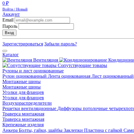
0 ₽
Войти / Новый
Аккаунт
Email
Пароль
Вход
Зарегистрироваться
Забыли пароль?
Каталог
Вентиляция
Кондицион
Сопутствующие товары
Рулоны и лист оцинкованные
Рулон оцинкованный
Лента оцинкованная
Лист оцинкованный
Монтажные шины
Монтажные шины
Уголки для фланцев
Уголки для фланцев
Воздухораспределители
Решетки вентиляционные
Диффузоры потолочные четырехпо
Траверса монтажная
Траверса монтажная
Крепежные изделия
Анкера
Болты, гайки, шайбы
Заклепки
Пластина с гайкой
Сам