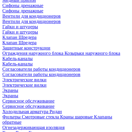
Медный припой
Сифоны дренажные
Сифоны дренажные
Вентили для кондиционеров
Вентили для кондиционеров
Гайки и штуцеры
Гайки и штуцеры
Клапан Шредера
Клапан Шредера
Защитные конструкции
Ограждения наружного блока
Козырьки наружного блока
Кабель-каналы
Кабель-каналы
Согласователи работы кондиционеров
Согласователи работы кондиционеров
Электрические вилки
Электрические вилки
Экраны
Экраны
Сервисное обслуживание
Сервисное обслуживание
Холодильная арматура Ридан
Фильтры
Смотровые стекла
Краны шаровые
Клапаны
обратные
Огнезадерживающая изоляция