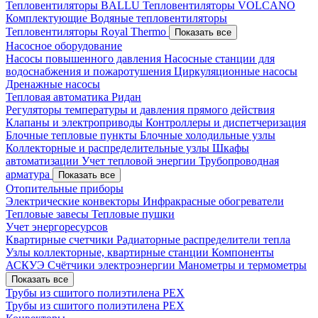
Тепловентиляторы BALLU
Тепловентиляторы VOLCANO
Комплектующие
Водяные тепловентиляторы
Тепловентиляторы Royal Thermo
Показать все
Насосное оборудование
Насосы повышенного давления
Насосные станции для
водоснабжения и пожаротушения
Циркуляционные насосы
Дренажные насосы
Тепловая автоматика Ридан
Регуляторы температуры и давления прямого действия
Клапаны и электроприводы
Контроллеры и диспетчеризация
Блочные тепловые пункты
Блочные холодильные узлы
Коллекторные и распределительные узлы
Шкафы
автоматизации
Учет тепловой энергии
Трубопроводная
арматура
Показать все
Отопительные приборы
Электрические конвекторы
Инфракрасные обогреватели
Тепловые завесы
Тепловые пушки
Учет энергоресурсов
Квартирные счетчики
Радиаторные распределители тепла
Узлы коллекторные, квартирные станции
Компоненты
АСКУЭ
Счётчики электроэнергии
Манометры и термометры
Показать все
Трубы из сшитого полиэтилена PEX
Трубы из сшитого полиэтилена PEX