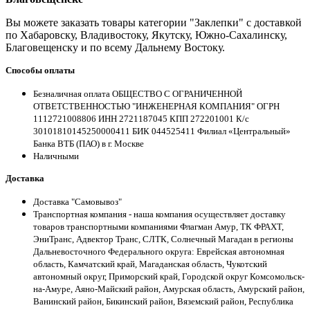
Вы можете заказать товары категории "Заклепки" с доставкой
по Хабаровску, Владивостоку, Якутску, Южно-Сахалинску,
Благовещенску и по всему Дальнему Востоку.
Способы оплаты
Безналичная оплата ОБЩЕСТВО С ОГРАНИЧЕННОЙ
ОТВЕТСТВЕННОСТЬЮ "ИНЖЕНЕРНАЯ КОМПАНИЯ" ОГРН
1112721008806 ИНН 2721187045 КПП 272201001 К/с
30101810145250000411 БИК 044525411 Филиал «Центральный»
Банка ВТБ (ПАО) в г. Москве
Наличными
Доставка
Доставка "Самовывоз"
Транспортная компания - наша компания осуществляет доставку
товаров транспортными компаниями Флагман Амур, ТК ФРАХТ,
ЭниТранс, Адвектор Транс, СЛТК, Солнечный Магадан в регионы
Дальневосточного Федерального округа: Еврейская автономная
область, Камчатский край, Магаданская область, Чукотский
автономный округ, Приморский край, Городской округ Комсомольск-
на-Амуре, Аяно-Майский район, Амурская область, Амурский район,
Ванинский район, Бикинский район, Вяземский район, Республика