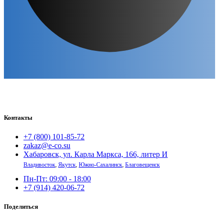
Контакты
+7 (800) 101-85-72
zakaz@e-co.su
Хабаровск, ул. Карла Маркса, 166, литер И
Владивосток
,
Якутск
,
Южно-Сахалинск
,
Благовещенск
Пн-Пт: 09:00 - 18:00
+7 (914) 420-06-72
Поделиться