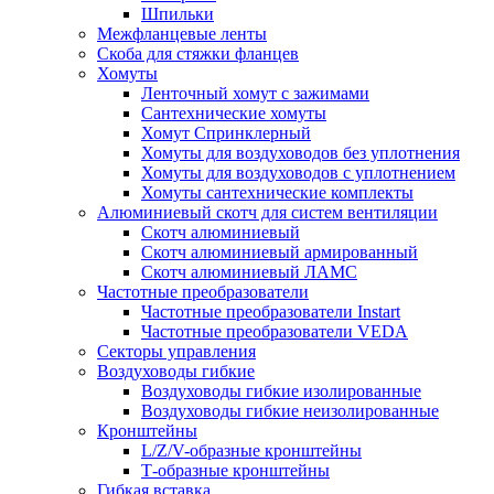
Шпильки
Межфланцевые ленты
Скоба для стяжки фланцев
Хомуты
Ленточный хомут с зажимами
Сантехнические хомуты
Хомут Спринклерный
Хомуты для воздуховодов без уплотнения
Хомуты для воздуховодов с уплотнением
Хомуты сантехнические комплекты
Алюминиевый скотч для систем вентиляции
Скотч алюминиевый
Скотч алюминиевый армированный
Скотч алюминиевый ЛАМС
Частотные преобразователи
Частотные преобразователи Instart
Частотные преобразователи VEDA
Секторы управления
Воздуховоды гибкие
Воздуховоды гибкие изолированные
Воздуховоды гибкие неизолированные
Кронштейны
L/Z/V-образные кронштейны
Т-образные кронштейны
Гибкая вставка