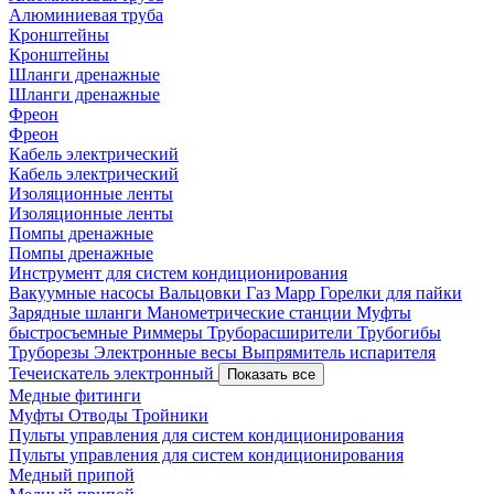
Алюминиевая труба
Кронштейны
Кронштейны
Шланги дренажные
Шланги дренажные
Фреон
Фреон
Кабель электрический
Кабель электрический
Изоляционные ленты
Изоляционные ленты
Помпы дренажные
Помпы дренажные
Инструмент для систем кондиционирования
Вакуумные насосы
Вальцовки
Газ Mapp
Горелки для пайки
Зарядные шланги
Манометрические станции
Муфты
быстросъемные
Риммеры
Труборасширители
Трубогибы
Труборезы
Электронные весы
Выпрямитель испарителя
Течеискатель электронный
Показать все
Медные фитинги
Муфты
Отводы
Тройники
Пульты управления для систем кондиционирования
Пульты управления для систем кондиционирования
Медный припой