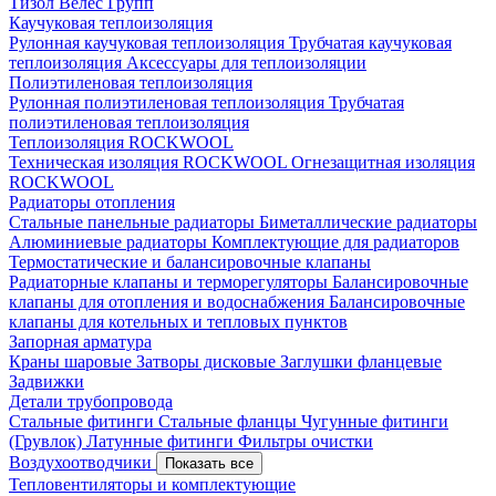
Тизол
Велес Групп
Каучуковая теплоизоляция
Рулонная каучуковая теплоизоляция
Трубчатая каучуковая
теплоизоляция
Аксессуары для теплоизоляции
Полиэтиленовая теплоизоляция
Рулонная полиэтиленовая теплоизоляция
Трубчатая
полиэтиленовая теплоизоляция
Теплоизоляция ROCKWOOL
Техническая изоляция ROCKWOOL
Огнезащитная изоляция
ROCKWOOL
Радиаторы отопления
Стальные панельные радиаторы
Биметаллические радиаторы
Алюминиевые радиаторы
Комплектующие для радиаторов
Термостатические и балансировочные клапаны
Радиаторные клапаны и терморегуляторы
Балансировочные
клапаны для отопления и водоснабжения
Балансировочные
клапаны для котельных и тепловых пунктов
Запорная арматура
Краны шаровые
Затворы дисковые
Заглушки фланцевые
Задвижки
Детали трубопровода
Стальные фитинги
Стальные фланцы
Чугунные фитинги
(Грувлок)
Латунные фитинги
Фильтры очистки
Воздухоотводчики
Показать все
Тепловентиляторы и комплектующие