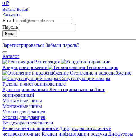
0 ₽
Войти / Новый
Аккаунт
Email
Пароль
Вход
Зарегистрироваться
Забыли пароль?
Каталог
Вентиляция
Кондиционирование
Теплоизоляция
Отопление и водоснабжение
Сопутствующие товары
Рулоны и лист оцинкованные
Рулон оцинкованный
Лента оцинкованная
Лист
оцинкованный
Монтажные шины
Монтажные шины
Уголки для фланцев
Уголки для фланцев
Воздухораспределители
Решетки вентиляционные
Диффузоры потолочные
четырехпоточные
Клапан инфильтрации воздуха
Диффузоры