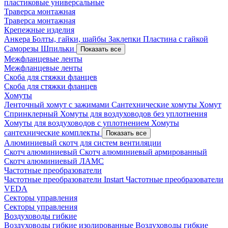
пластиковые универсальные
Траверса монтажная
Траверса монтажная
Крепежные изделия
Анкера
Болты, гайки, шайбы
Заклепки
Пластина с гайкой
Саморезы
Шпильки
Показать все
Межфланцевые ленты
Межфланцевые ленты
Скоба для стяжки фланцев
Скоба для стяжки фланцев
Хомуты
Ленточный хомут с зажимами
Сантехнические хомуты
Хомут
Спринклерный
Хомуты для воздуховодов без уплотнения
Хомуты для воздуховодов с уплотнением
Хомуты
сантехнические комплекты
Показать все
Алюминиевый скотч для систем вентиляции
Скотч алюминиевый
Скотч алюминиевый армированный
Скотч алюминиевый ЛАМС
Частотные преобразователи
Частотные преобразователи Instart
Частотные преобразователи
VEDA
Секторы управления
Секторы управления
Воздуховоды гибкие
Воздуховоды гибкие изолированные
Воздуховоды гибкие