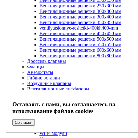
Вентиляционные решетки 250х250 мм
Вентиляционные решетки 250х300 мм
Вентиляционные решетки 300х300 мм
Вентиляционные решетки 300х400 мм
Вентиляционные решетки 350х350 мм
ventilyatsionnye-reshetki-400kh400-mm
Вентиляционные решетки 450х450 мм
Вентиляционные решетки 500х500 мм
Вентиляционные решетки 550х550 мм
Вентиляционные решетки 600х600 мм
Вентиляционные решетки 800х800 мм
Дроссель клапаны
Фланцы
Анемостаты
Гибкие вставки
Воздушные клапаны
Вентиляционные диффузоры
Кондиционирование
Кондиционеры
Оставаясь с нами, вы соглашаетесь на
Бытовые системы кондиционирования
использование файлов cookies
Мультисистемы кондиционирования
Полупромышленные системы
кондиционирования
Согласен
Мультизональные системы
Wi-Fi модули