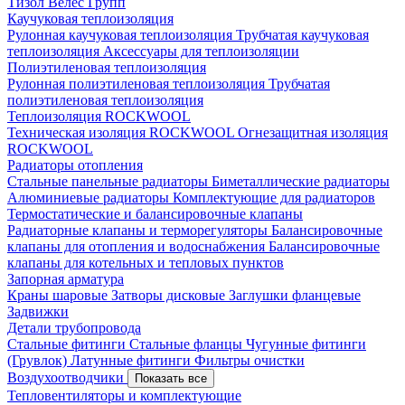
Тизол
Велес Групп
Каучуковая теплоизоляция
Рулонная каучуковая теплоизоляция
Трубчатая каучуковая
теплоизоляция
Аксессуары для теплоизоляции
Полиэтиленовая теплоизоляция
Рулонная полиэтиленовая теплоизоляция
Трубчатая
полиэтиленовая теплоизоляция
Теплоизоляция ROCKWOOL
Техническая изоляция ROCKWOOL
Огнезащитная изоляция
ROCKWOOL
Радиаторы отопления
Стальные панельные радиаторы
Биметаллические радиаторы
Алюминиевые радиаторы
Комплектующие для радиаторов
Термостатические и балансировочные клапаны
Радиаторные клапаны и терморегуляторы
Балансировочные
клапаны для отопления и водоснабжения
Балансировочные
клапаны для котельных и тепловых пунктов
Запорная арматура
Краны шаровые
Затворы дисковые
Заглушки фланцевые
Задвижки
Детали трубопровода
Стальные фитинги
Стальные фланцы
Чугунные фитинги
(Грувлок)
Латунные фитинги
Фильтры очистки
Воздухоотводчики
Показать все
Тепловентиляторы и комплектующие