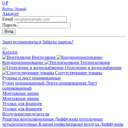
0 ₽
Войти / Новый
Аккаунт
Email
Пароль
Вход
Зарегистрироваться
Забыли пароль?
Каталог
Вентиляция
Кондиционирование
Теплоизоляция
Отопление и водоснабжение
Сопутствующие товары
Рулоны и лист оцинкованные
Рулон оцинкованный
Лента оцинкованная
Лист
оцинкованный
Монтажные шины
Монтажные шины
Уголки для фланцев
Уголки для фланцев
Воздухораспределители
Решетки вентиляционные
Диффузоры потолочные
четырехпоточные
Клапан инфильтрации воздуха
Диффузоры