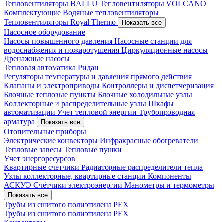
Тепловентиляторы BALLU
Тепловентиляторы VOLCANO
Комплектующие
Водяные тепловентиляторы
Тепловентиляторы Royal Thermo
Показать все
Насосное оборудование
Насосы повышенного давления
Насосные станции для
водоснабжения и пожаротушения
Циркуляционные насосы
Дренажные насосы
Тепловая автоматика Ридан
Регуляторы температуры и давления прямого действия
Клапаны и электроприводы
Контроллеры и диспетчеризация
Блочные тепловые пункты
Блочные холодильные узлы
Коллекторные и распределительные узлы
Шкафы
автоматизации
Учет тепловой энергии
Трубопроводная
арматура
Показать все
Отопительные приборы
Электрические конвекторы
Инфракрасные обогреватели
Тепловые завесы
Тепловые пушки
Учет энергоресурсов
Квартирные счетчики
Радиаторные распределители тепла
Узлы коллекторные, квартирные станции
Компоненты
АСКУЭ
Счётчики электроэнергии
Манометры и термометры
Показать все
Трубы из сшитого полиэтилена PEX
Трубы из сшитого полиэтилена PEX