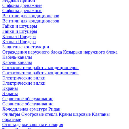
Медный припой
Сифоны дренажные
Сифоны дренажные
Вентили для кондиционеров
Вентили для кондиционеров
Гайки и штуцеры
Гайки и штуцеры
Клапан Шредера
Клапан Шредера
Защитные конструкции
Ограждения наружного блока
Козырьки наружного блока
Кабель-каналы
Кабель-каналы
Согласователи работы кондиционеров
Согласователи работы кондиционеров
Электрические вилки
Электрические вилки
Экраны
Экраны
Сервисное обслуживание
Сервисное обслуживание
Холодильная арматура Ридан
Фильтры
Смотровые стекла
Краны шаровые
Клапаны
обратные
Огнезадерживающая изоляция