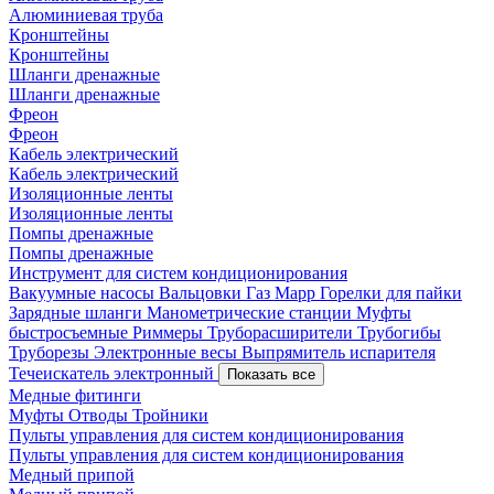
Алюминиевая труба
Кронштейны
Кронштейны
Шланги дренажные
Шланги дренажные
Фреон
Фреон
Кабель электрический
Кабель электрический
Изоляционные ленты
Изоляционные ленты
Помпы дренажные
Помпы дренажные
Инструмент для систем кондиционирования
Вакуумные насосы
Вальцовки
Газ Mapp
Горелки для пайки
Зарядные шланги
Манометрические станции
Муфты
быстросъемные
Риммеры
Труборасширители
Трубогибы
Труборезы
Электронные весы
Выпрямитель испарителя
Течеискатель электронный
Показать все
Медные фитинги
Муфты
Отводы
Тройники
Пульты управления для систем кондиционирования
Пульты управления для систем кондиционирования
Медный припой