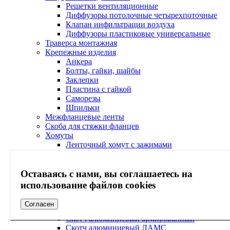
Решетки вентиляционные
Диффузоры потолочные четырехпоточные
Клапан инфильтрации воздуха
Диффузоры пластиковые универсальные
Траверса монтажная
Крепежные изделия
Анкера
Болты, гайки, шайбы
Заклепки
Пластина с гайкой
Саморезы
Шпильки
Межфланцевые ленты
Скоба для стяжки фланцев
Хомуты
Ленточный хомут с зажимами
Сантехнические хомуты
Хомут Спринклерный
Хомуты для воздуховодов без уплотнения
Оставаясь с нами, вы соглашаетесь на
Хомуты для воздуховодов с уплотнением
использование файлов cookies
Хомуты сантехнические комплекты
Алюминиевый скотч для систем вентиляции
Согласен
Скотч алюминиевый
Скотч алюминиевый армированный
Скотч алюминиевый ЛАМС