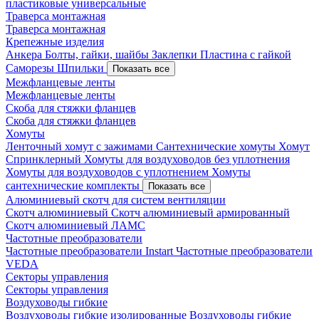
пластиковые универсальные
Траверса монтажная
Траверса монтажная
Крепежные изделия
Анкера
Болты, гайки, шайбы
Заклепки
Пластина с гайкой
Саморезы
Шпильки
Показать все
Межфланцевые ленты
Межфланцевые ленты
Скоба для стяжки фланцев
Скоба для стяжки фланцев
Хомуты
Ленточный хомут с зажимами
Сантехнические хомуты
Хомут
Спринклерный
Хомуты для воздуховодов без уплотнения
Хомуты для воздуховодов с уплотнением
Хомуты
сантехнические комплекты
Показать все
Алюминиевый скотч для систем вентиляции
Скотч алюминиевый
Скотч алюминиевый армированный
Скотч алюминиевый ЛАМС
Частотные преобразователи
Частотные преобразователи Instart
Частотные преобразователи
VEDA
Секторы управления
Секторы управления
Воздуховоды гибкие
Воздуховоды гибкие изолированные
Воздуховоды гибкие