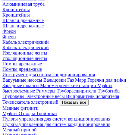
Алюминиевая труба
Кронштейны
Кронштейны
Шланги дренажные
Шланги дренажные
Фреон
Фреон
Кабель электрический
Кабель электрический
Изоляционные ленты
Изоляционные ленты
Помпы дренажные
Помпы дренажные
Инструмент для систем кондиционирования
Вакуумные насосы
Вальцовки
Газ Mapp
Горелки для пайки
Зарядные шланги
Манометрические станции
Муфты
быстросъемные
Риммеры
Труборасширители
Трубогибы
Труборезы
Электронные весы
Выпрямитель испарителя
Течеискатель электронный
Показать все
Медные фитинги
Муфты
Отводы
Тройники
Пульты управления для систем кондиционирования
Пульты управления для систем кондиционирования
Медный припой