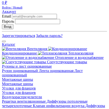
0 ₽
Войти / Новый
Аккаунт
Email
Пароль
Вход
Зарегистрироваться
Забыли пароль?
Каталог
Вентиляция
Кондиционирование
Теплоизоляция
Отопление и водоснабжение
Сопутствующие товары
Рулоны и лист оцинкованные
Рулон оцинкованный
Лента оцинкованная
Лист
оцинкованный
Монтажные шины
Монтажные шины
Уголки для фланцев
Уголки для фланцев
Воздухораспределители
Решетки вентиляционные
Диффузоры потолочные
четырехпоточные
Клапан инфильтрации воздуха
Диффузоры