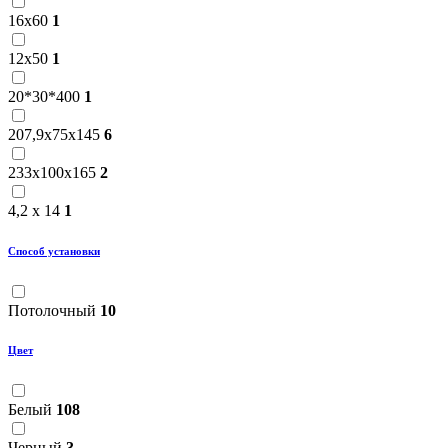
16х60
1
12х50
1
20*30*400
1
207,9x75x145
6
233x100x165
2
4,2 х 14
1
Способ установки
Потолочный
10
Цвет
Белый
108
Черный
3