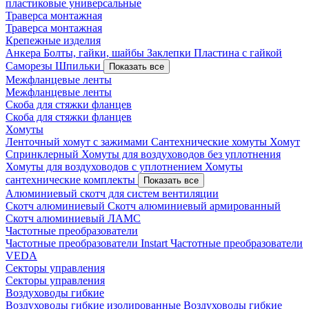
пластиковые универсальные
Траверса монтажная
Траверса монтажная
Крепежные изделия
Анкера
Болты, гайки, шайбы
Заклепки
Пластина с гайкой
Саморезы
Шпильки
Показать все
Межфланцевые ленты
Межфланцевые ленты
Скоба для стяжки фланцев
Скоба для стяжки фланцев
Хомуты
Ленточный хомут с зажимами
Сантехнические хомуты
Хомут
Спринклерный
Хомуты для воздуховодов без уплотнения
Хомуты для воздуховодов с уплотнением
Хомуты
сантехнические комплекты
Показать все
Алюминиевый скотч для систем вентиляции
Скотч алюминиевый
Скотч алюминиевый армированный
Скотч алюминиевый ЛАМС
Частотные преобразователи
Частотные преобразователи Instart
Частотные преобразователи
VEDA
Секторы управления
Секторы управления
Воздуховоды гибкие
Воздуховоды гибкие изолированные
Воздуховоды гибкие