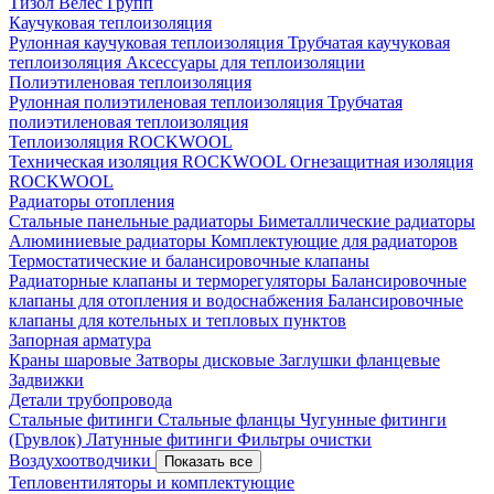
Тизол
Велес Групп
Каучуковая теплоизоляция
Рулонная каучуковая теплоизоляция
Трубчатая каучуковая
теплоизоляция
Аксессуары для теплоизоляции
Полиэтиленовая теплоизоляция
Рулонная полиэтиленовая теплоизоляция
Трубчатая
полиэтиленовая теплоизоляция
Теплоизоляция ROCKWOOL
Техническая изоляция ROCKWOOL
Огнезащитная изоляция
ROCKWOOL
Радиаторы отопления
Стальные панельные радиаторы
Биметаллические радиаторы
Алюминиевые радиаторы
Комплектующие для радиаторов
Термостатические и балансировочные клапаны
Радиаторные клапаны и терморегуляторы
Балансировочные
клапаны для отопления и водоснабжения
Балансировочные
клапаны для котельных и тепловых пунктов
Запорная арматура
Краны шаровые
Затворы дисковые
Заглушки фланцевые
Задвижки
Детали трубопровода
Стальные фитинги
Стальные фланцы
Чугунные фитинги
(Грувлок)
Латунные фитинги
Фильтры очистки
Воздухоотводчики
Показать все
Тепловентиляторы и комплектующие