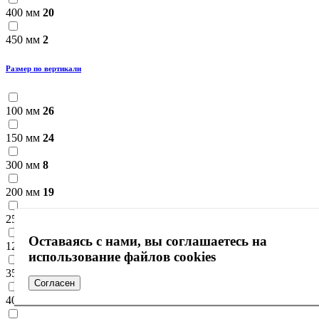
400 мм
20
450 мм
2
Размер по вертикали
100 мм
26
150 мм
24
300 мм
8
200 мм
19
250 мм
11
Оставаясь с нами, вы соглашаетесь на
125 мм
4
использование файлов cookies
350 мм
2
Согласен
400 мм
1