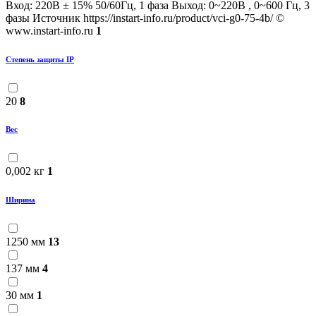
Вход: 220В ± 15% 50/60Гц, 1 фаза Выход: 0~220В , 0~600 Гц, 3
фазы Источник https://instart-info.ru/product/vci-g0-75-4b/ ©
www.instart-info.ru
1
Степень защиты IP
20
8
Вес
0,002 кг
1
Ширина
1250 мм
13
137 мм
4
30 мм
1