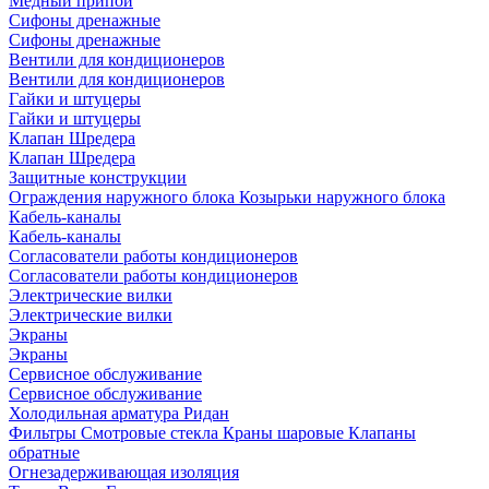
Медный припой
Сифоны дренажные
Сифоны дренажные
Вентили для кондиционеров
Вентили для кондиционеров
Гайки и штуцеры
Гайки и штуцеры
Клапан Шредера
Клапан Шредера
Защитные конструкции
Ограждения наружного блока
Козырьки наружного блока
Кабель-каналы
Кабель-каналы
Согласователи работы кондиционеров
Согласователи работы кондиционеров
Электрические вилки
Электрические вилки
Экраны
Экраны
Сервисное обслуживание
Сервисное обслуживание
Холодильная арматура Ридан
Фильтры
Смотровые стекла
Краны шаровые
Клапаны
обратные
Огнезадерживающая изоляция