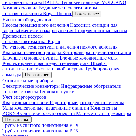
Тепловентиляторы BALLU
Тепловентиляторы VOLCANO
Комплектующие
Водяные тепловентиляторы
Тепловентиляторы Royal Thermo
Показать все
Насосное оборудование
Насосы повышенного давления
Насосные станции для
водоснабжения и пожаротушения
Циркуляционные насосы
Дренажные насосы
Тепловая автоматика Ридан
Регуляторы температуры и давления прямого действия
Клапаны и электроприводы
Контроллеры и диспетчеризация
Блочные тепловые пункты
Блочные холодильные узлы
Коллекторные и распределительные узлы
Шкафы
автоматизации
Учет тепловой энергии
Трубопроводная
арматура
Показать все
Отопительные приборы
Электрические конвекторы
Инфракрасные обогреватели
Тепловые завесы
Тепловые пушки
Учет энергоресурсов
Квартирные счетчики
Радиаторные распределители тепла
Узлы коллекторные, квартирные станции
Компоненты
АСКУЭ
Счётчики электроэнергии
Манометры и термометры
Показать все
Трубы из сшитого полиэтилена PEX
Трубы из сшитого полиэтилена PEX