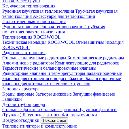
Тизол
Велес Групп
Каучуковая теплоизоляция
Рулонная каучуковая теплоизоляция
Трубчатая каучуковая
теплоизоляция
Аксессуары для теплоизоляции
Полиэтиленовая теплоизоляция
Рулонная полиэтиленовая теплоизоляция
Трубчатая
полиэтиленовая теплоизоляция
Теплоизоляция ROCKWOOL
Техническая изоляция ROCKWOOL
Огнезащитная изоляция
ROCKWOOL
Радиаторы отопления
Стальные панельные радиаторы
Биметаллические радиаторы
Алюминиевые радиаторы
Комплектующие для радиаторов
Термостатические и балансировочные клапаны
Радиаторные клапаны и терморегуляторы
Балансировочные
клапаны для отопления и водоснабжения
Балансировочные
клапаны для котельных и тепловых пунктов
Запорная арматура
Краны шаровые
Затворы дисковые
Заглушки фланцевые
Задвижки
Детали трубопровода
Стальные фитинги
Стальные фланцы
Чугунные фитинги
(Грувлок)
Латунные фитинги
Фильтры очистки
Воздухоотводчики
Показать все
Тепловентиляторы и комплектующие