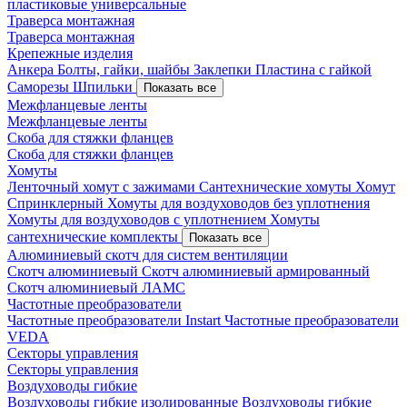
пластиковые универсальные
Траверса монтажная
Траверса монтажная
Крепежные изделия
Анкера
Болты, гайки, шайбы
Заклепки
Пластина с гайкой
Саморезы
Шпильки
Показать все
Межфланцевые ленты
Межфланцевые ленты
Скоба для стяжки фланцев
Скоба для стяжки фланцев
Хомуты
Ленточный хомут с зажимами
Сантехнические хомуты
Хомут
Спринклерный
Хомуты для воздуховодов без уплотнения
Хомуты для воздуховодов с уплотнением
Хомуты
сантехнические комплекты
Показать все
Алюминиевый скотч для систем вентиляции
Скотч алюминиевый
Скотч алюминиевый армированный
Скотч алюминиевый ЛАМС
Частотные преобразователи
Частотные преобразователи Instart
Частотные преобразователи
VEDA
Секторы управления
Секторы управления
Воздуховоды гибкие
Воздуховоды гибкие изолированные
Воздуховоды гибкие