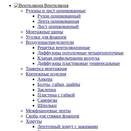
Вентиляция
Рулоны и лист оцинкованные
Рулон оцинкованный
Лента оцинкованная
Лист оцинкованный
Монтажные шины
Уголки для фланцев
Воздухораспределители
Решетки вентиляционные
Диффузоры потолочные четырехпоточные
Клапан инфильтрации воздуха
Диффузоры пластиковые универсальные
Траверса монтажная
Крепежные изделия
Анкера
Болты, гайки, шайбы
Заклепки
Пластина с гайкой
Саморезы
Шпильки
Межфланцевые ленты
Скоба для стяжки фланцев
Хомуты
Ленточный хомут с зажимами