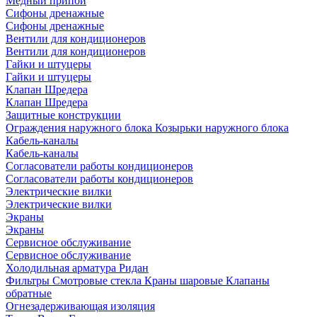
Медный припой
Сифоны дренажные
Сифоны дренажные
Вентили для кондиционеров
Вентили для кондиционеров
Гайки и штуцеры
Гайки и штуцеры
Клапан Шредера
Клапан Шредера
Защитные конструкции
Ограждения наружного блока
Козырьки наружного блока
Кабель-каналы
Кабель-каналы
Согласователи работы кондиционеров
Согласователи работы кондиционеров
Электрические вилки
Электрические вилки
Экраны
Экраны
Сервисное обслуживание
Сервисное обслуживание
Холодильная арматура Ридан
Фильтры
Смотровые стекла
Краны шаровые
Клапаны
обратные
Огнезадерживающая изоляция