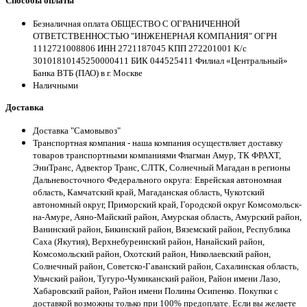
Способы оплаты
Безналичная оплата ОБЩЕСТВО С ОГРАНИЧЕННОЙ
ОТВЕТСТВЕННОСТЬЮ "ИНЖЕНЕРНАЯ КОМПАНИЯ" ОГРН
1112721008806 ИНН 2721187045 КПП 272201001 К/с
30101810145250000411 БИК 044525411 Филиал «Центральный»
Банка ВТБ (ПАО) в г. Москве
Наличными
Доставка
Доставка "Самовывоз"
Транспортная компания - наша компания осуществляет доставку
товаров транспортными компаниями Флагман Амур, ТК ФРАХТ,
ЭниТранс, Адвектор Транс, СЛТК, Солнечный Магадан в регионы
Дальневосточного Федерального округа: Еврейская автономная
область, Камчатский край, Магаданская область, Чукотский
автономный округ, Приморский край, Городской округ Комсомольск-
на-Амуре, Аяно-Майский район, Амурская область, Амурский район,
Ванинский район, Бикинский район, Вяземский район, Республика
Саха (Якутия), Верхнебуреинский район, Нанайский район,
Комсомольский район, Охотский район, Николаевский район,
Солнечный район, Советско-Гаванский район, Сахалинская область,
Ульчский район, Тугуро-Чумиканский район, Район имени Лазо,
Хабаровский район, Район имени Полины Осипенко. Покупки с
доставкой возможны только при 100% предоплате. Если вы желаете