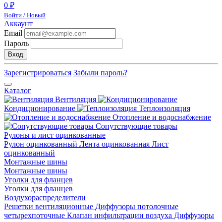
0 ₽
Войти / Новый
Аккаунт
Email
Пароль
Вход
Зарегистрироваться
Забыли пароль?
Каталог
Вентиляция
Кондиционирование
Теплоизоляция
Отопление и водоснабжение
Сопутствующие товары
Рулоны и лист оцинкованные
Рулон оцинкованный
Лента оцинкованная
Лист
оцинкованный
Монтажные шины
Монтажные шины
Уголки для фланцев
Уголки для фланцев
Воздухораспределители
Решетки вентиляционные
Диффузоры потолочные
четырехпоточные
Клапан инфильтрации воздуха
Диффузоры