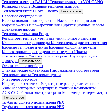
Тепловентиляторы BALLU
Тепловентиляторы VOLCANO
Комплектующие
Водяные тепловентиляторы
Тепловентиляторы Royal Thermo
Показать все
Насосное оборудование
Насосы повышенного давления
Насосные станции для
водоснабжения и пожаротушения
Циркуляционные насосы
Дренажные насосы
Тепловая автоматика Ридан
Регуляторы температуры и давления прямого действия
Клапаны и электроприводы
Контроллеры и диспетчеризация
Блочные тепловые пункты
Блочные холодильные узлы
Коллекторные и распределительные узлы
Шкафы
автоматизации
Учет тепловой энергии
Трубопроводная
арматура
Показать все
Отопительные приборы
Электрические конвекторы
Инфракрасные обогреватели
Тепловые завесы
Тепловые пушки
Учет энергоресурсов
Квартирные счетчики
Радиаторные распределители тепла
Узлы коллекторные, квартирные станции
Компоненты
АСКУЭ
Счётчики электроэнергии
Манометры и термометры
Показать все
Трубы из сшитого полиэтилена PEX
Трубы из сшитого полиэтилена PEX