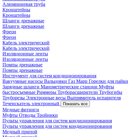
Алюминиевая труба
Кронштейны
Кронштейны
Шланги дренажные
Шланги дренажные
Фреон
Фреон
Кабель электрический
Кабель электрический
Изоляционные ленты
Изоляционные ленты
Помпы дренажные
Помпы дренажные
Инструмент для систем кондиционирования
Вакуумные насосы
Вальцовки
Газ Mapp
Горелки для пайки
Зарядные шланги
Манометрические станции
Муфты
быстросъемные
Риммеры
Труборасширители
Трубогибы
Труборезы
Электронные весы
Выпрямитель испарителя
Течеискатель электронный
Показать все
Медные фитинги
Муфты
Отводы
Тройники
Пульты управления для систем кондиционирования
Пульты управления для систем кондиционирования
Медный припой