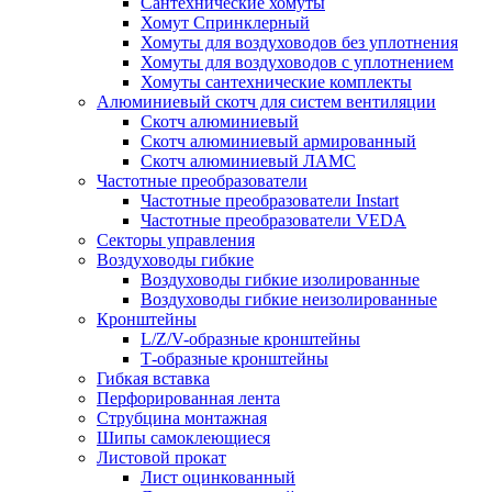
Сантехнические хомуты
Хомут Спринклерный
Хомуты для воздуховодов без уплотнения
Хомуты для воздуховодов с уплотнением
Хомуты сантехнические комплекты
Алюминиевый скотч для систем вентиляции
Скотч алюминиевый
Скотч алюминиевый армированный
Скотч алюминиевый ЛАМС
Частотные преобразователи
Частотные преобразователи Instart
Частотные преобразователи VEDA
Секторы управления
Воздуховоды гибкие
Воздуховоды гибкие изолированные
Воздуховоды гибкие неизолированные
Кронштейны
L/Z/V-образные кронштейны
Т-образные кронштейны
Гибкая вставка
Перфорированная лента
Струбцина монтажная
Шипы самоклеющиеся
Листовой прокат
Лист оцинкованный