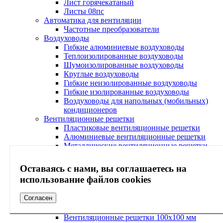
Лист горячекатаный
Листы 08пс
Автоматика для вентиляции
Частотные преобразователи
Воздуховоды
Гибкие алюминиевые воздуховоды
Теплоизолированные воздуховоды
Шумоизолированные воздуховоды
Круглые воздуховоды
Гибкие неизолированные воздуховоды
Гибкие изолированные воздуховоды
Воздуховоды для напольных (мобильных)
кондиционеров
Вентиляционные решетки
Пластиковые вентиляционные решетки
Алюминиевые вентиляционные решетки
Металлические вентиляционные решетки
Потолочные вентиляционные решетки
Регулируемые вентиляционные решетки
Оставаясь с нами, вы соглашаетесь на
Настенные вентиляционные решетки
использование файлов cookies
Декоративные вентиляционные решетки
Прямоугольные вентиляционные решетки
Согласен
Квадратные вентиляционные решетки
Вентиляционные решетки 100 мм
Вентиляционные решетки 100х100 мм