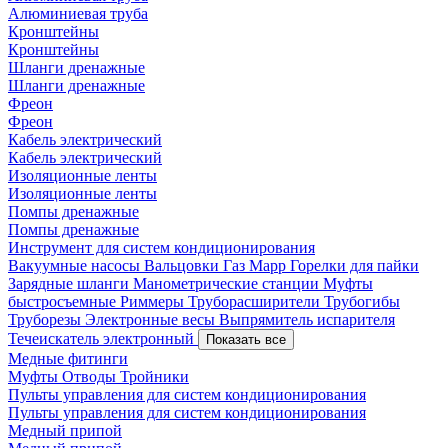
Алюминиевая труба
Кронштейны
Кронштейны
Шланги дренажные
Шланги дренажные
Фреон
Фреон
Кабель электрический
Кабель электрический
Изоляционные ленты
Изоляционные ленты
Помпы дренажные
Помпы дренажные
Инструмент для систем кондиционирования
Вакуумные насосы
Вальцовки
Газ Mapp
Горелки для пайки
Зарядные шланги
Манометрические станции
Муфты
быстросъемные
Риммеры
Труборасширители
Трубогибы
Труборезы
Электронные весы
Выпрямитель испарителя
Течеискатель электронный
Показать все
Медные фитинги
Муфты
Отводы
Тройники
Пульты управления для систем кондиционирования
Пульты управления для систем кондиционирования
Медный припой