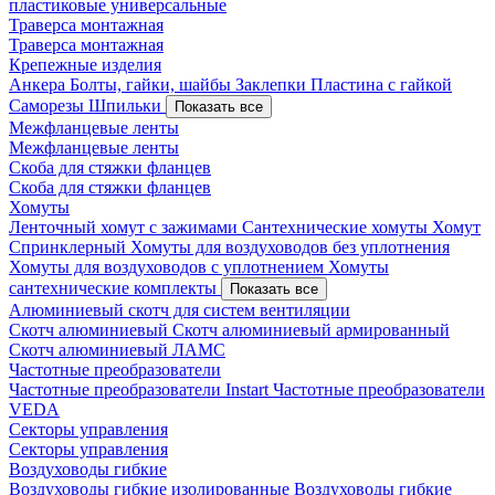
пластиковые универсальные
Траверса монтажная
Траверса монтажная
Крепежные изделия
Анкера
Болты, гайки, шайбы
Заклепки
Пластина с гайкой
Саморезы
Шпильки
Показать все
Межфланцевые ленты
Межфланцевые ленты
Скоба для стяжки фланцев
Скоба для стяжки фланцев
Хомуты
Ленточный хомут с зажимами
Сантехнические хомуты
Хомут
Спринклерный
Хомуты для воздуховодов без уплотнения
Хомуты для воздуховодов с уплотнением
Хомуты
сантехнические комплекты
Показать все
Алюминиевый скотч для систем вентиляции
Скотч алюминиевый
Скотч алюминиевый армированный
Скотч алюминиевый ЛАМС
Частотные преобразователи
Частотные преобразователи Instart
Частотные преобразователи
VEDA
Секторы управления
Секторы управления
Воздуховоды гибкие
Воздуховоды гибкие изолированные
Воздуховоды гибкие