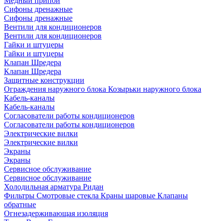
Медный припой
Сифоны дренажные
Сифоны дренажные
Вентили для кондиционеров
Вентили для кондиционеров
Гайки и штуцеры
Гайки и штуцеры
Клапан Шредера
Клапан Шредера
Защитные конструкции
Ограждения наружного блока
Козырьки наружного блока
Кабель-каналы
Кабель-каналы
Согласователи работы кондиционеров
Согласователи работы кондиционеров
Электрические вилки
Электрические вилки
Экраны
Экраны
Сервисное обслуживание
Сервисное обслуживание
Холодильная арматура Ридан
Фильтры
Смотровые стекла
Краны шаровые
Клапаны
обратные
Огнезадерживающая изоляция