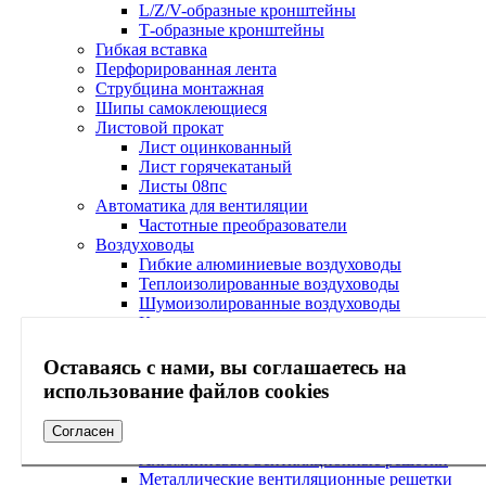
L/Z/V-образные кронштейны
Т-образные кронштейны
Гибкая вставка
Перфорированная лента
Струбцина монтажная
Шипы самоклеющиеся
Листовой прокат
Лист оцинкованный
Лист горячекатаный
Листы 08пс
Автоматика для вентиляции
Частотные преобразователи
Воздуховоды
Гибкие алюминиевые воздуховоды
Теплоизолированные воздуховоды
Шумоизолированные воздуховоды
Круглые воздуховоды
Гибкие неизолированные воздуховоды
Гибкие изолированные воздуховоды
Оставаясь с нами, вы соглашаетесь на
Воздуховоды для напольных (мобильных)
использование файлов cookies
кондиционеров
Вентиляционные решетки
Согласен
Пластиковые вентиляционные решетки
Алюминиевые вентиляционные решетки
Металлические вентиляционные решетки