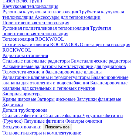
Тизол
Велес Групп
Каучуковая теплоизоляция
Рулонная каучуковая теплоизоляция
Трубчатая каучуковая
теплоизоляция
Аксессуары для теплоизоляции
Полиэтиленовая теплоизоляция
Рулонная полиэтиленовая теплоизоляция
Трубчатая
полиэтиленовая теплоизоляция
Теплоизоляция ROCKWOOL
Техническая изоляция ROCKWOOL
Огнезащитная изоляция
ROCKWOOL
Радиаторы отопления
Стальные панельные радиаторы
Биметаллические радиаторы
Алюминиевые радиаторы
Комплектующие для радиаторов
Термостатические и балансировочные клапаны
Радиаторные клапаны и терморегуляторы
Балансировочные
клапаны для отопления и водоснабжения
Балансировочные
клапаны для котельных и тепловых пунктов
Запорная арматура
Краны шаровые
Затворы дисковые
Заглушки фланцевые
Задвижки
Детали трубопровода
Стальные фитинги
Стальные фланцы
Чугунные фитинги
(Грувлок)
Латунные фитинги
Фильтры очистки
Воздухоотводчики
Показать все
Тепловентиляторы и комплектующие