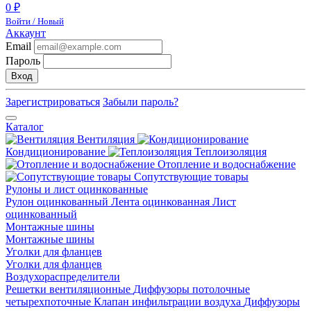
0 ₽
Войти / Новый
Аккаунт
Email
Пароль
Вход
Зарегистрироваться
Забыли пароль?
Каталог
Вентиляция
Кондиционирование
Теплоизоляция
Отопление и водоснабжение
Сопутствующие товары
Рулоны и лист оцинкованные
Рулон оцинкованный
Лента оцинкованная
Лист
оцинкованный
Монтажные шины
Монтажные шины
Уголки для фланцев
Уголки для фланцев
Воздухораспределители
Решетки вентиляционные
Диффузоры потолочные
четырехпоточные
Клапан инфильтрации воздуха
Диффузоры