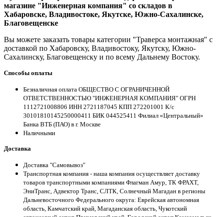
магазине "Инженерная компания" со складов в
Хабаровске, Владивостоке, Якутске, Южно-Сахалинске,
Благовещенске
Вы можете заказать товары категории "Траверса монтажная" с
доставкой по Хабаровску, Владивостоку, Якутску, Южно-
Сахалинску, Благовещенску и по всему Дальнему Востоку.
Способы оплаты
Безналичная оплата ОБЩЕСТВО С ОГРАНИЧЕННОЙ
ОТВЕТСТВЕННОСТЬЮ "ИНЖЕНЕРНАЯ КОМПАНИЯ" ОГРН
1112721008806 ИНН 2721187045 КПП 272201001 К/с
30101810145250000411 БИК 044525411 Филиал «Центральный»
Банка ВТБ (ПАО) в г. Москве
Наличными
Доставка
Доставка "Самовывоз"
Транспортная компания - наша компания осуществляет доставку
товаров транспортными компаниями Флагман Амур, ТК ФРАХТ,
ЭниТранс, Адвектор Транс, СЛТК, Солнечный Магадан в регионы
Дальневосточного Федерального округа: Еврейская автономная
область, Камчатский край, Магаданская область, Чукотский