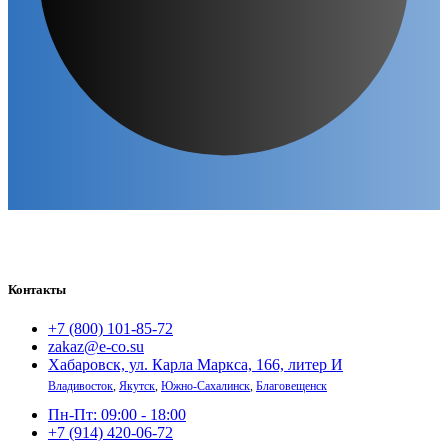
Контакты
+7 (800) 101-85-72
zakaz@e-co.su
Хабаровск, ул. Карла Маркса, 166, литер И
Владивосток
,
Якутск
,
Южно-Сахалинск
,
Благовещенск
Пн-Пт: 09:00 - 18:00
+7 (914) 420-06-72