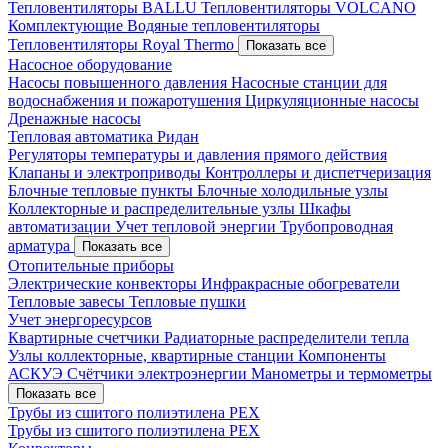
Тепловентиляторы BALLU
Тепловентиляторы VOLCANO
Комплектующие
Водяные тепловентиляторы
Тепловентиляторы Royal Thermo
Показать все
Насосное оборудование
Насосы повышенного давления
Насосные станции для
водоснабжения и пожаротушения
Циркуляционные насосы
Дренажные насосы
Тепловая автоматика Ридан
Регуляторы температуры и давления прямого действия
Клапаны и электроприводы
Контроллеры и диспетчеризация
Блочные тепловые пункты
Блочные холодильные узлы
Коллекторные и распределительные узлы
Шкафы
автоматизации
Учет тепловой энергии
Трубопроводная
арматура
Показать все
Отопительные приборы
Электрические конвекторы
Инфракрасные обогреватели
Тепловые завесы
Тепловые пушки
Учет энергоресурсов
Квартирные счетчики
Радиаторные распределители тепла
Узлы коллекторные, квартирные станции
Компоненты
АСКУЭ
Счётчики электроэнергии
Манометры и термометры
Показать все
Трубы из сшитого полиэтилена PEX
Трубы из сшитого полиэтилена PEX