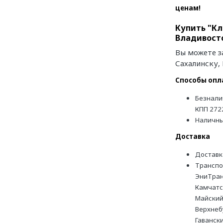
ценам!
Купить "Кл
Владивосто
Вы можете з
Сахалинску,
Способы опл
Безнали
КПП 272
Наличн
Доставка
Доставк
Транспо
ЭниТран
Камчатс
Майский
Верхнеб
Гаванск