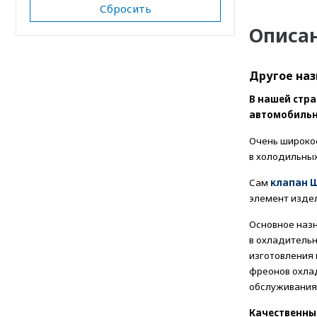
Сбросить
Описа
Другое наз
В нашей стра
автомобильн
Очень широкое
в холодильных
Сам
клапан 
элемент изде
Основное наз
в охладитель
изготовления 
фреонов охла
обслуживания
Качественн