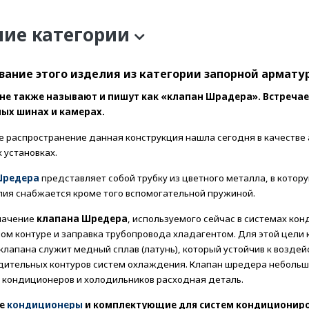
ние категории
вание этого изделия из категории запорной армат
не также называют и пишут как «клапан Шрадера». Встречае
ых шинах и камерах.
 распространение данная конструкция нашла сегодня в качестве 
 установках.
Шредера
представляет собой трубку из цветного металла, в котор
лия снабжается кроме того вспомогательной пружиной.
начение
клапана Шредера
, используемого сейчас в системах кон
ном контуре и заправка трубопровода хладагентом. Для этой цел
клапана служит медный сплав (латунь), который устойчив к воз
дительных контуров систем охлаждения. Клапан шредера небольша
 кондиционеров и холодильников расходная деталь.
ые
кондиционеры
и комплектующие для систем кондиционир