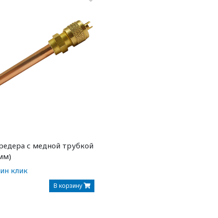
редера с медной трубкой
 мм)
дин клик
В корзину