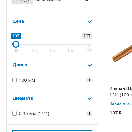
Цена
107
107
107
107
107
107
107
Длина
100 мм
1
Клапан Ш
1/4" (100
Диаметр
Заказ в о
107 ₽
6,35 мм (1/4")
1