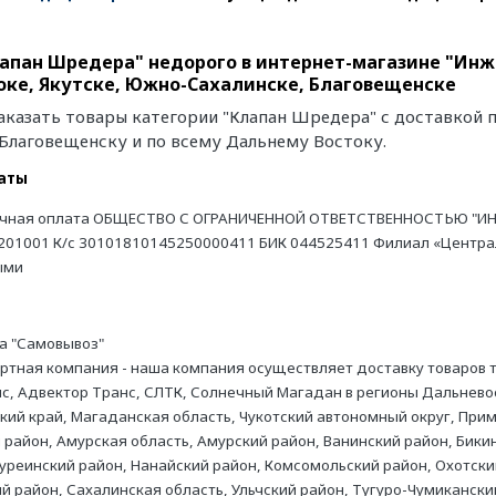
апан Шредера" недорого в интернет-магазине "Инже
ке, Якутске, Южно-Сахалинске, Благовещенске
аказать товары категории "Клапан Шредера" с доставкой п
 Благовещенску и по всему Дальнему Востоку.
аты
чная оплата ОБЩЕСТВО С ОГРАНИЧЕННОЙ ОТВЕТСТВЕННОСТЬЮ "ИН
201001 К/с 30101810145250000411 БИК 044525411 Филиал «Централь
ыми
а "Самовывоз"
ртная компания - наша компания осуществляет доставку товаров
с, Адвектор Транс, СЛТК, Солнечный Магадан в регионы Дальневос
кий край, Магаданская область, Чукотский автономный округ, Прим
 район, Амурская область, Амурский район, Ванинский район, Бикин
уреинский район, Нанайский район, Комсомольский район, Охотски
ий район, Сахалинская область, Ульчский район, Тугуро-Чумикански