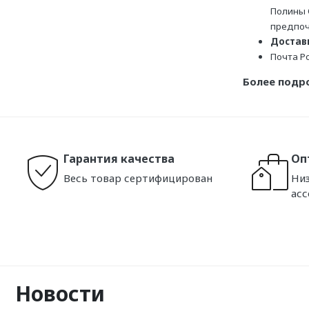
Полины 
предпоч
Доставк
Почта Р
Более подр
Гарантия качества
Оп
Весь товар сертифицирован
Низ
ас
Новости