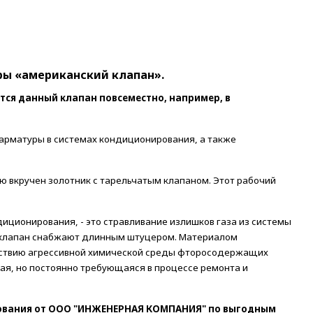
уры «американский клапан».
тся данный клапан повсеместно, например, в
арматуры в системах кондиционирования, а также
ую вкручен золотник с тарельчатым клапаном. Этот рабочий
диционирования, - это стравливание излишков газа из системы
и клапан снабжают длинным штуцером. Материалом
действию агрессивной химической среды фторосодержащих
я, но постоянно требующаяся в процессе ремонта и
ования от ООО "ИНЖЕНЕРНАЯ КОМПАНИЯ" по выгодным