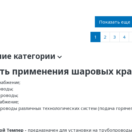
Показать еще
1
2
3
4
ние категории
ть применения шаровых кра
набжение;
оводы;
роводы;
абжение;
роводы различных технологических систем (подача горячег
ой Темпер -
предназначен для установки на трубопроводы