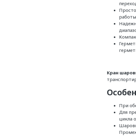
перехо
Просто
работы
Надежн
диапазо
Компак
Гермет
гермет
Кран шаров
транспортир
Особен
При об
Для пр
цикла 
Шаровы
Промеж