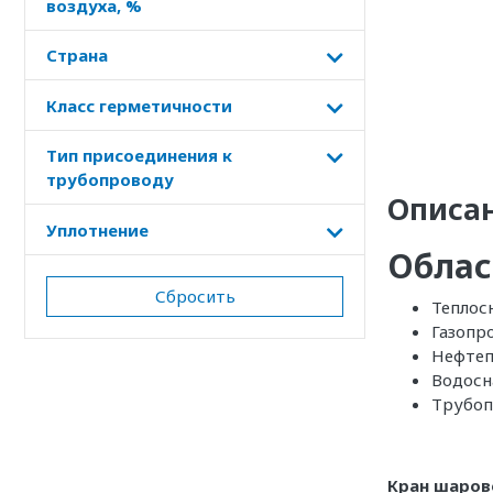
воздуха, %
Страна
Класс герметичности
Тип присоединения к
трубопроводу
Описа
Уплотнение
Облас
Сбросить
Теплос
Газопр
Нефтеп
Водосн
Трубоп
Кран шаров