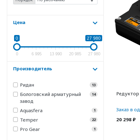
Цена
0
27 980
0
6 995
13 990
20 985
27 980
Производитель
Ридан
13
Редуктор
Бологовский арматурный
14
завод
Заказ в о
Aquasfera
1
20 298 ₽
Temper
22
Pro Gear
1