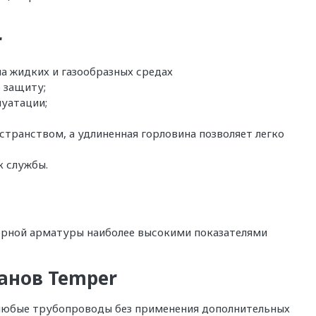
r
на жидких и газообразных средах
 защиту;
луатации;
транством, а удлиненная горловина позволяет легко
к службы.
орной арматуры наиболее высокими показателями
анов Temper
 любые трубопроводы без применения дополнительных