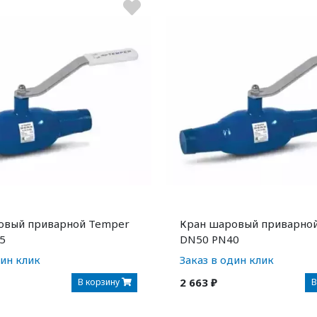
овый приварной Temper
Кран шаровый приварно
5
DN50 PN40
дин клик
Заказ в один клик
2 663 ₽
В корзину
В