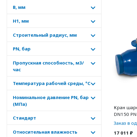
B, мм
H1, мм
Строительный радиус, мм
PN, бар
Пропускная способность, м3/
час
Температура рабочей среды, °C
Номинальное давление PN, бар
(МПа)
Кран шар
DN150 PN
Стандарт
Заказ в о
Относительная влажность
17 011 ₽