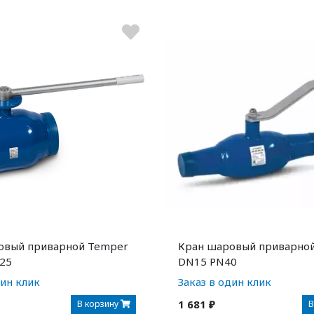
овый приварной Temper
Кран шаровый приварно
25
DN15 PN40
дин клик
Заказ в один клик
1 681 ₽
В корзину
В