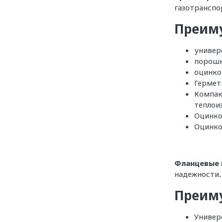
газотранспо
Преим
универ
порошк
оцинко
Гермет
Компак
теплои
Оцинко
Оцинко
Фланцевые 
надежности
.
Преим
Универ