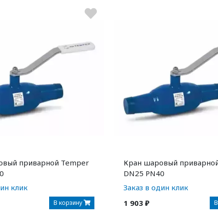
овый приварной Temper
Кран шаровый приварно
0
DN25 PN40
дин клик
Заказ в один клик
1 903 ₽
В корзину
В