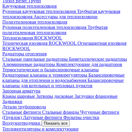
Тизол
Велес Групп
Каучуковая теплоизоляция
Рулонная каучуковая теплоизоляция
Трубчатая каучуковая
теплоизоляция
Аксессуары для теплоизоляции
Полиэтиленовая теплоизоляция
Рулонная полиэтиленовая теплоизоляция
Трубчатая
полиэтиленовая теплоизоляция
Теплоизоляция ROCKWOOL
Техническая изоляция ROCKWOOL
Огнезащитная изоляция
ROCKWOOL
Радиаторы отопления
Стальные панельные радиаторы
Биметаллические радиаторы
Алюминиевые радиаторы
Комплектующие для радиаторов
Термостатические и балансировочные клапаны
Радиаторные клапаны и терморегуляторы
Балансировочные
клапаны для отопления и водоснабжения
Балансировочные
клапаны для котельных и тепловых пунктов
Запорная арматура
Краны шаровые
Затворы дисковые
Заглушки фланцевые
Задвижки
Детали трубопровода
Стальные фитинги
Стальные фланцы
Чугунные фитинги
(Грувлок)
Латунные фитинги
Фильтры очистки
Воздухоотводчики
Показать все
Тепловентиляторы и комплектующие