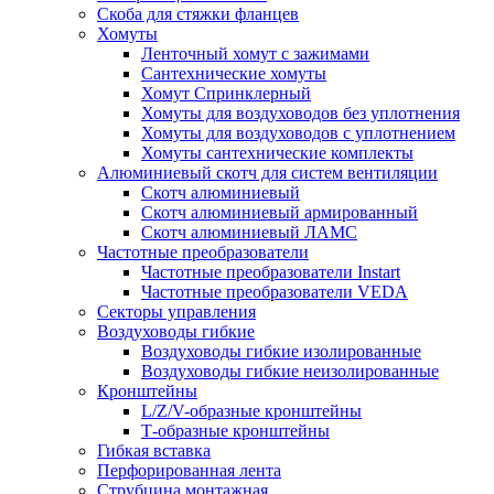
Скоба для стяжки фланцев
Хомуты
Ленточный хомут с зажимами
Сантехнические хомуты
Хомут Спринклерный
Хомуты для воздуховодов без уплотнения
Хомуты для воздуховодов с уплотнением
Хомуты сантехнические комплекты
Алюминиевый скотч для систем вентиляции
Скотч алюминиевый
Скотч алюминиевый армированный
Скотч алюминиевый ЛАМС
Частотные преобразователи
Частотные преобразователи Instart
Частотные преобразователи VEDA
Секторы управления
Воздуховоды гибкие
Воздуховоды гибкие изолированные
Воздуховоды гибкие неизолированные
Кронштейны
L/Z/V-образные кронштейны
Т-образные кронштейны
Гибкая вставка
Перфорированная лента
Струбцина монтажная