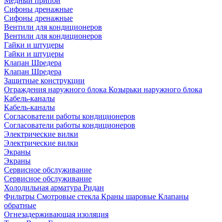
Медный припой
Сифоны дренажные
Сифоны дренажные
Вентили для кондиционеров
Вентили для кондиционеров
Гайки и штуцеры
Гайки и штуцеры
Клапан Шредера
Клапан Шредера
Защитные конструкции
Ограждения наружного блока
Козырьки наружного блока
Кабель-каналы
Кабель-каналы
Согласователи работы кондиционеров
Согласователи работы кондиционеров
Электрические вилки
Электрические вилки
Экраны
Экраны
Сервисное обслуживание
Сервисное обслуживание
Холодильная арматура Ридан
Фильтры
Смотровые стекла
Краны шаровые
Клапаны
обратные
Огнезадерживающая изоляция