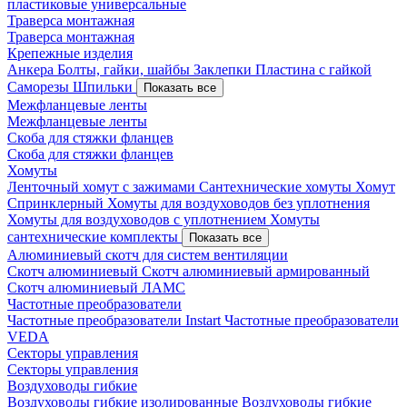
пластиковые универсальные
Траверса монтажная
Траверса монтажная
Крепежные изделия
Анкера
Болты, гайки, шайбы
Заклепки
Пластина с гайкой
Саморезы
Шпильки
Показать все
Межфланцевые ленты
Межфланцевые ленты
Скоба для стяжки фланцев
Скоба для стяжки фланцев
Хомуты
Ленточный хомут с зажимами
Сантехнические хомуты
Хомут
Спринклерный
Хомуты для воздуховодов без уплотнения
Хомуты для воздуховодов с уплотнением
Хомуты
сантехнические комплекты
Показать все
Алюминиевый скотч для систем вентиляции
Скотч алюминиевый
Скотч алюминиевый армированный
Скотч алюминиевый ЛАМС
Частотные преобразователи
Частотные преобразователи Instart
Частотные преобразователи
VEDA
Секторы управления
Секторы управления
Воздуховоды гибкие
Воздуховоды гибкие изолированные
Воздуховоды гибкие