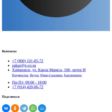
Контакты
+7 (800) 101-85-72
zakaz@e-co.su
Хабаровск, ул. Карла Маркса, 166, литер И
Владивосток
,
Якутск
,
Южно-Сахалинск
,
Благовещенск
Пн-Пт: 09:00 - 18:00
+7 (914) 420-06-72
Поделиться