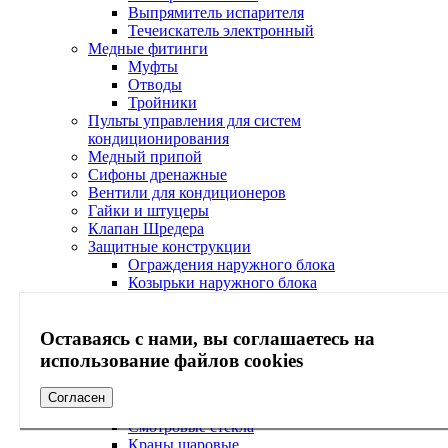
Выпрямитель испарителя
Течеискатель электронный
Медные фитинги
Муфты
Отводы
Тройники
Пульты управления для систем
кондиционирования
Медный припой
Сифоны дренажные
Вентили для кондиционеров
Гайки и штуцеры
Клапан Шредера
Защитные конструкции
Ограждения наружного блока
Козырьки наружного блока
Кабель-каналы
Согласователи работы кондиционеров
Оставаясь с нами, вы соглашаетесь на
Электрические вилки
Экраны
использование файлов cookies
Сервисное обслуживание
Холодильная арматура Ридан
Согласен
Фильтры
Смотровые стекла
Краны шаровые