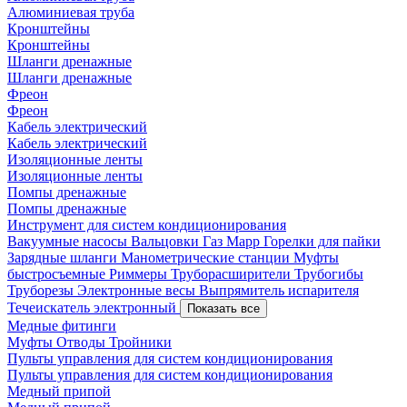
Алюминиевая труба
Кронштейны
Кронштейны
Шланги дренажные
Шланги дренажные
Фреон
Фреон
Кабель электрический
Кабель электрический
Изоляционные ленты
Изоляционные ленты
Помпы дренажные
Помпы дренажные
Инструмент для систем кондиционирования
Вакуумные насосы
Вальцовки
Газ Mapp
Горелки для пайки
Зарядные шланги
Манометрические станции
Муфты
быстросъемные
Риммеры
Труборасширители
Трубогибы
Труборезы
Электронные весы
Выпрямитель испарителя
Течеискатель электронный
Показать все
Медные фитинги
Муфты
Отводы
Тройники
Пульты управления для систем кондиционирования
Пульты управления для систем кондиционирования
Медный припой