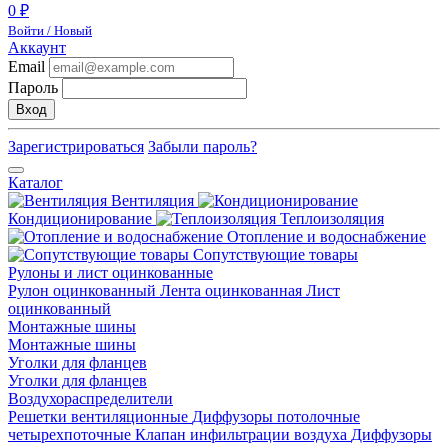
0 ₽
Войти / Новый
Аккаунт
Email
Пароль
Вход
Зарегистрироваться
Забыли пароль?
Каталог
Вентиляция
Кондиционирование
Теплоизоляция
Отопление и водоснабжение
Сопутствующие товары
Рулоны и лист оцинкованные
Рулон оцинкованный
Лента оцинкованная
Лист
оцинкованный
Монтажные шины
Монтажные шины
Уголки для фланцев
Уголки для фланцев
Воздухораспределители
Решетки вентиляционные
Диффузоры потолочные
четырехпоточные
Клапан инфильтрации воздуха
Диффузоры