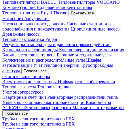
Тепловентиляторы BALLU
Тепловентиляторы VOLCANO
Комплектующие
Водяные тепловентиляторы
Тепловентиляторы Royal Thermo
Показать все
Насосное оборудование
Насосы повышенного давления
Насосные станции для
водоснабжения и пожаротушения
Циркуляционные насосы
Дренажные насосы
Тепловая автоматика Ридан
Регуляторы температуры и давления прямого действия
Клапаны и электроприводы
Контроллеры и диспетчеризация
Блочные тепловые пункты
Блочные холодильные узлы
Коллекторные и распределительные узлы
Шкафы
автоматизации
Учет тепловой энергии
Трубопроводная
арматура
Показать все
Отопительные приборы
Электрические конвекторы
Инфракрасные обогреватели
Тепловые завесы
Тепловые пушки
Учет энергоресурсов
Квартирные счетчики
Радиаторные распределители тепла
Узлы коллекторные, квартирные станции
Компоненты
АСКУЭ
Счётчики электроэнергии
Манометры и термометры
Показать все
Трубы из сшитого полиэтилена PEX
Трубы из сшитого полиэтилена PEX