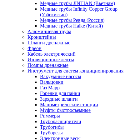
Медные трубы JINTIAN (Вьетнам)
Медные трубы Infinity Copper Group
(Узбекистан)
Медные трубы Ревда (Россия)
Медные трубы Haike (Китай)
Алюминиевая труба
Кронштейны
Шланги дренажные
Фреон
Кабель электрический
Изоляционные ленты
Помпы дренажные
Инструмент для систем кондиционирования
Вакуумные насосы
Вальцовки
Газ Mapp
Горелки для пайки
Зарядные шланги
Манометрические станции
Муфты быстросъемные
Риммеры
Труборасширители
Трубогибы
Труборезы
Электронные весы