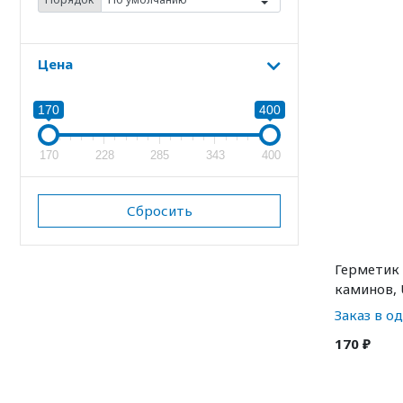
Цена
170
400
170
228
285
343
400
Сбросить
Герметик 
каминов, U
12 шт)
Заказ в о
170 ₽