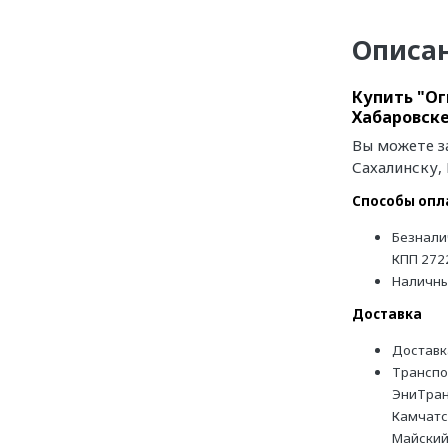
Описа
Купить "Ог
Хабаровске
Вы можете з
Сахалинску,
Способы опл
Безнали
КПП 272
Наличн
Доставка
Доставк
Транспо
ЭниТран
Камчатс
Майский