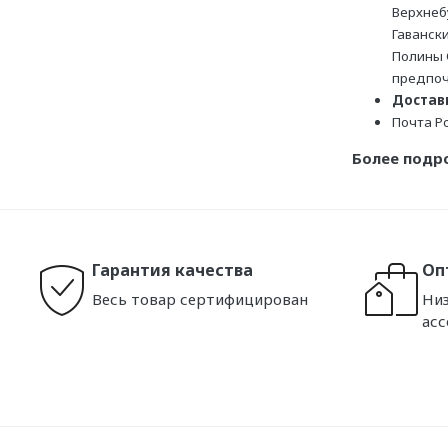
Верхнеб
Гаванск
Полины 
предпоч
Доставк
Почта Р
Более подр
Гарантия качества
Оп
Весь товар сертифицирован
Низ
ас