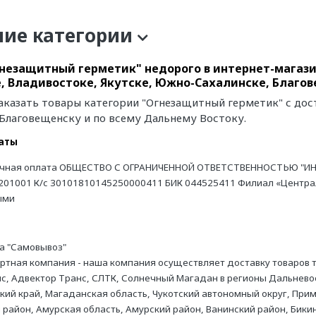
ние категории
незащитный герметик" недорого в интернет-магази
, Владивостоке, Якутске, Южно-Сахалинске, Благо
аказать товары категории "Огнезащитный герметик" с дос
 Благовещенску и по всему Дальнему Востоку.
аты
чная оплата ОБЩЕСТВО С ОГРАНИЧЕННОЙ ОТВЕТСТВЕННОСТЬЮ "ИН
201001 К/с 30101810145250000411 БИК 044525411 Филиал «Централь
ыми
а "Самовывоз"
ртная компания - наша компания осуществляет доставку товаров
с, Адвектор Транс, СЛТК, Солнечный Магадан в регионы Дальневос
кий край, Магаданская область, Чукотский автономный округ, Прим
 район, Амурская область, Амурский район, Ванинский район, Бикин