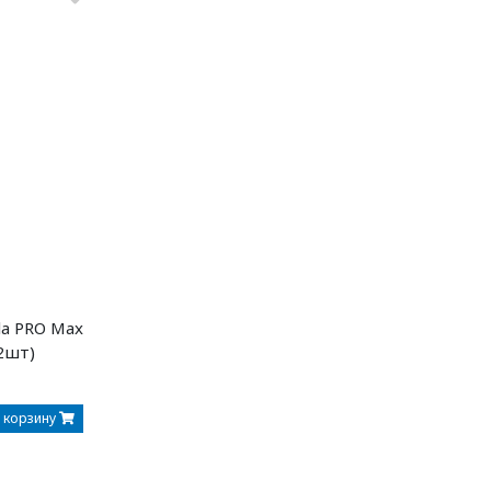
la PRO Max
12шт)
 корзину