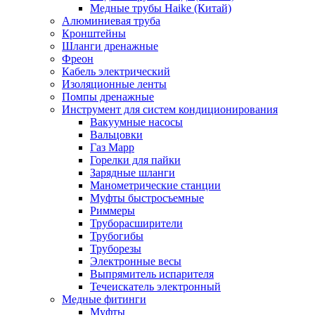
Медные трубы Haike (Китай)
Алюминиевая труба
Кронштейны
Шланги дренажные
Фреон
Кабель электрический
Изоляционные ленты
Помпы дренажные
Инструмент для систем кондиционирования
Вакуумные насосы
Вальцовки
Газ Mapp
Горелки для пайки
Зарядные шланги
Манометрические станции
Муфты быстросъемные
Риммеры
Труборасширители
Трубогибы
Труборезы
Электронные весы
Выпрямитель испарителя
Течеискатель электронный
Медные фитинги
Муфты