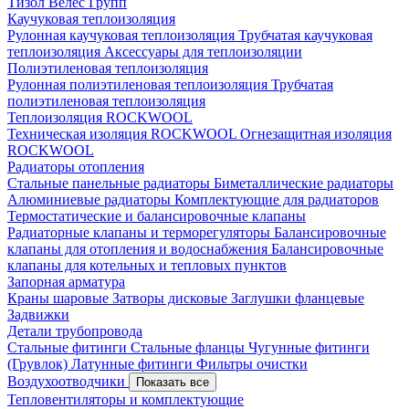
Тизол
Велес Групп
Каучуковая теплоизоляция
Рулонная каучуковая теплоизоляция
Трубчатая каучуковая
теплоизоляция
Аксессуары для теплоизоляции
Полиэтиленовая теплоизоляция
Рулонная полиэтиленовая теплоизоляция
Трубчатая
полиэтиленовая теплоизоляция
Теплоизоляция ROCKWOOL
Техническая изоляция ROCKWOOL
Огнезащитная изоляция
ROCKWOOL
Радиаторы отопления
Стальные панельные радиаторы
Биметаллические радиаторы
Алюминиевые радиаторы
Комплектующие для радиаторов
Термостатические и балансировочные клапаны
Радиаторные клапаны и терморегуляторы
Балансировочные
клапаны для отопления и водоснабжения
Балансировочные
клапаны для котельных и тепловых пунктов
Запорная арматура
Краны шаровые
Затворы дисковые
Заглушки фланцевые
Задвижки
Детали трубопровода
Стальные фитинги
Стальные фланцы
Чугунные фитинги
(Грувлок)
Латунные фитинги
Фильтры очистки
Воздухоотводчики
Показать все
Тепловентиляторы и комплектующие