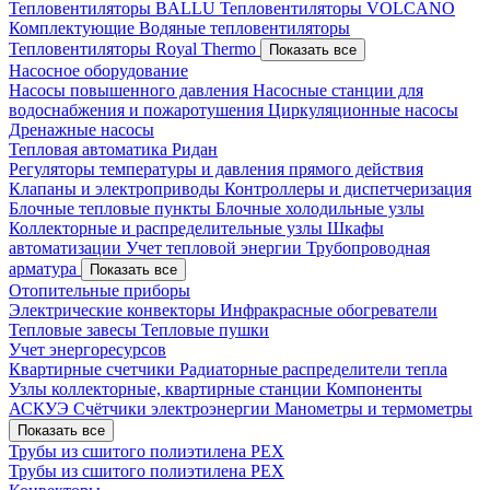
Тепловентиляторы BALLU
Тепловентиляторы VOLCANO
Комплектующие
Водяные тепловентиляторы
Тепловентиляторы Royal Thermo
Показать все
Насосное оборудование
Насосы повышенного давления
Насосные станции для
водоснабжения и пожаротушения
Циркуляционные насосы
Дренажные насосы
Тепловая автоматика Ридан
Регуляторы температуры и давления прямого действия
Клапаны и электроприводы
Контроллеры и диспетчеризация
Блочные тепловые пункты
Блочные холодильные узлы
Коллекторные и распределительные узлы
Шкафы
автоматизации
Учет тепловой энергии
Трубопроводная
арматура
Показать все
Отопительные приборы
Электрические конвекторы
Инфракрасные обогреватели
Тепловые завесы
Тепловые пушки
Учет энергоресурсов
Квартирные счетчики
Радиаторные распределители тепла
Узлы коллекторные, квартирные станции
Компоненты
АСКУЭ
Счётчики электроэнергии
Манометры и термометры
Показать все
Трубы из сшитого полиэтилена PEX
Трубы из сшитого полиэтилена PEX