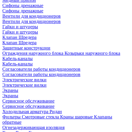
Медный припой
Сифоны дренажные
Сифоны дренажные
Вентили для кондиционеров
Вентили для кондиционеров
Гайки и штуцеры
Гайки и штуцеры
Клапан Шредера
Клапан Шредера
Защитные конструкции
Ограждения наружного блока
Козырьки наружного блока
Кабель-каналы
Кабель-каналы
Согласователи работы кондиционеров
Согласователи работы кондиционеров
Электрические вилки
Электрические вилки
Экраны
Экраны
Сервисное обслуживание
Сервисное обслуживание
Холодильная арматура Ридан
Фильтры
Смотровые стекла
Краны шаровые
Клапаны
обратные
Огнезадерживающая изоляция