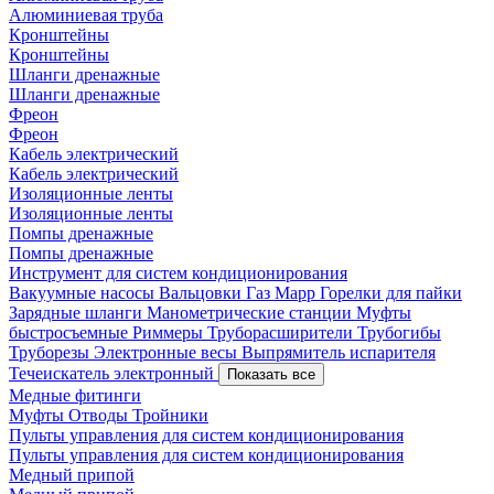
Алюминиевая труба
Кронштейны
Кронштейны
Шланги дренажные
Шланги дренажные
Фреон
Фреон
Кабель электрический
Кабель электрический
Изоляционные ленты
Изоляционные ленты
Помпы дренажные
Помпы дренажные
Инструмент для систем кондиционирования
Вакуумные насосы
Вальцовки
Газ Mapp
Горелки для пайки
Зарядные шланги
Манометрические станции
Муфты
быстросъемные
Риммеры
Труборасширители
Трубогибы
Труборезы
Электронные весы
Выпрямитель испарителя
Течеискатель электронный
Показать все
Медные фитинги
Муфты
Отводы
Тройники
Пульты управления для систем кондиционирования
Пульты управления для систем кондиционирования
Медный припой