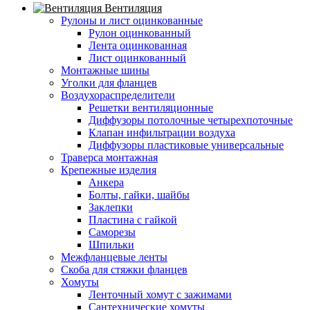
Вентиляция
Рулоны и лист оцинкованные
Рулон оцинкованный
Лента оцинкованная
Лист оцинкованный
Монтажные шины
Уголки для фланцев
Воздухораспределители
Решетки вентиляционные
Диффузоры потолочные четырехпоточные
Клапан инфильтрации воздуха
Диффузоры пластиковые универсальные
Траверса монтажная
Крепежные изделия
Анкера
Болты, гайки, шайбы
Заклепки
Пластина с гайкой
Саморезы
Шпильки
Межфланцевые ленты
Скоба для стяжки фланцев
Хомуты
Ленточный хомут с зажимами
Сантехнические хомуты