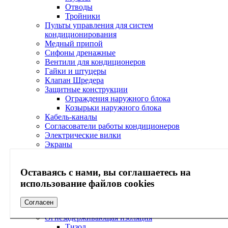
Отводы
Тройники
Пульты управления для систем
кондиционирования
Медный припой
Сифоны дренажные
Вентили для кондиционеров
Гайки и штуцеры
Клапан Шредера
Защитные конструкции
Ограждения наружного блока
Козырьки наружного блока
Кабель-каналы
Согласователи работы кондиционеров
Электрические вилки
Экраны
Сервисное обслуживание
Холодильная арматура Ридан
Оставаясь с нами, вы соглашаетесь на
Фильтры
Смотровые стекла
использование файлов cookies
Краны шаровые
Клапаны обратные
Согласен
Теплоизоляция
Огнезадерживающая изоляция
Тизол