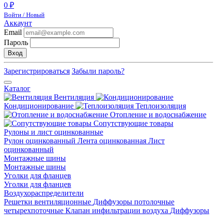
0 ₽
Войти / Новый
Аккаунт
Email
Пароль
Вход
Зарегистрироваться
Забыли пароль?
Каталог
Вентиляция
Кондиционирование
Теплоизоляция
Отопление и водоснабжение
Сопутствующие товары
Рулоны и лист оцинкованные
Рулон оцинкованный
Лента оцинкованная
Лист
оцинкованный
Монтажные шины
Монтажные шины
Уголки для фланцев
Уголки для фланцев
Воздухораспределители
Решетки вентиляционные
Диффузоры потолочные
четырехпоточные
Клапан инфильтрации воздуха
Диффузоры