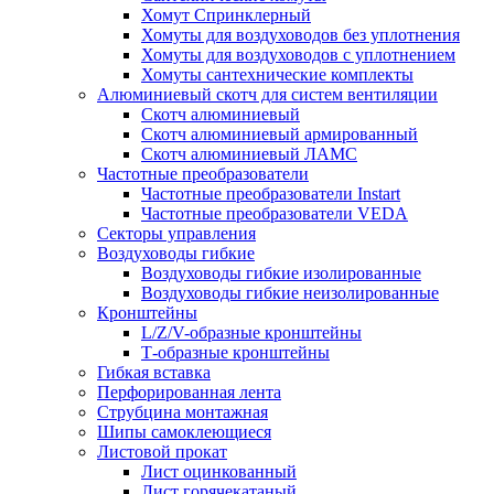
Хомут Спринклерный
Хомуты для воздуховодов без уплотнения
Хомуты для воздуховодов с уплотнением
Хомуты сантехнические комплекты
Алюминиевый скотч для систем вентиляции
Скотч алюминиевый
Скотч алюминиевый армированный
Скотч алюминиевый ЛАМС
Частотные преобразователи
Частотные преобразователи Instart
Частотные преобразователи VEDA
Секторы управления
Воздуховоды гибкие
Воздуховоды гибкие изолированные
Воздуховоды гибкие неизолированные
Кронштейны
L/Z/V-образные кронштейны
Т-образные кронштейны
Гибкая вставка
Перфорированная лента
Струбцина монтажная
Шипы самоклеющиеся
Листовой прокат
Лист оцинкованный
Лист горячекатаный