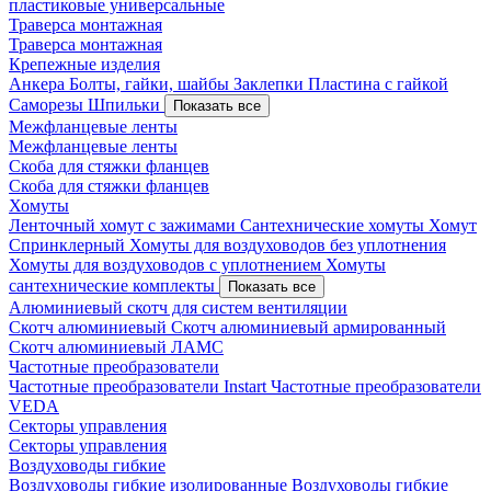
пластиковые универсальные
Траверса монтажная
Траверса монтажная
Крепежные изделия
Анкера
Болты, гайки, шайбы
Заклепки
Пластина с гайкой
Саморезы
Шпильки
Показать все
Межфланцевые ленты
Межфланцевые ленты
Скоба для стяжки фланцев
Скоба для стяжки фланцев
Хомуты
Ленточный хомут с зажимами
Сантехнические хомуты
Хомут
Спринклерный
Хомуты для воздуховодов без уплотнения
Хомуты для воздуховодов с уплотнением
Хомуты
сантехнические комплекты
Показать все
Алюминиевый скотч для систем вентиляции
Скотч алюминиевый
Скотч алюминиевый армированный
Скотч алюминиевый ЛАМС
Частотные преобразователи
Частотные преобразователи Instart
Частотные преобразователи
VEDA
Секторы управления
Секторы управления
Воздуховоды гибкие
Воздуховоды гибкие изолированные
Воздуховоды гибкие