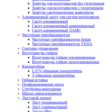
Хомуты для воздуховодов без уплотнения
Хомуты для воздуховодов с уплотнением
Хомуты сантехнические комплекты
Алюминиевый скотч для систем вентиляции
Скотч алюминиевый
Скотч алюминиевый армированный
Скотч алюминиевый ЛАМС
Частотные преобразователи
Частотные преобразователи Instart
Частотные преобразователи VEDA
Секторы управления
Воздуховоды гибкие
Воздуховоды гибкие изолированные
Воздуховоды гибкие неизолированные
Кронштейны
L/Z/V-образные кронштейны
Т-образные кронштейны
Гибкая вставка
Перфорированная лента
Струбцина монтажная
Шипы самоклеющиеся
Листовой прокат
Лист оцинкованный
Лист горячекатаный
Листы 08пс