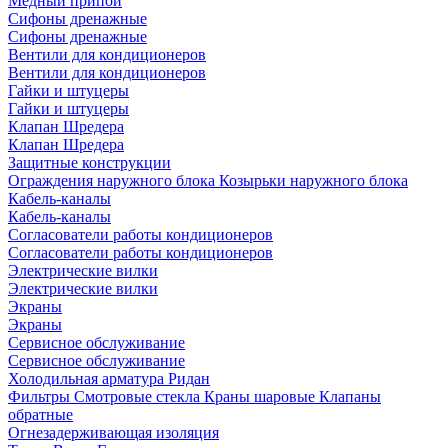
Медный припой
Сифоны дренажные
Сифоны дренажные
Вентили для кондиционеров
Вентили для кондиционеров
Гайки и штуцеры
Гайки и штуцеры
Клапан Шредера
Клапан Шредера
Защитные конструкции
Ограждения наружного блока
Козырьки наружного блока
Кабель-каналы
Кабель-каналы
Согласователи работы кондиционеров
Согласователи работы кондиционеров
Электрические вилки
Электрические вилки
Экраны
Экраны
Сервисное обслуживание
Сервисное обслуживание
Холодильная арматура Ридан
Фильтры
Смотровые стекла
Краны шаровые
Клапаны
обратные
Огнезадерживающая изоляция