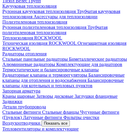
Тизол
Велес Групп
Каучуковая теплоизоляция
Рулонная каучуковая теплоизоляция
Трубчатая каучуковая
теплоизоляция
Аксессуары для теплоизоляции
Полиэтиленовая теплоизоляция
Рулонная полиэтиленовая теплоизоляция
Трубчатая
полиэтиленовая теплоизоляция
Теплоизоляция ROCKWOOL
Техническая изоляция ROCKWOOL
Огнезащитная изоляция
ROCKWOOL
Радиаторы отопления
Стальные панельные радиаторы
Биметаллические радиаторы
Алюминиевые радиаторы
Комплектующие для радиаторов
Термостатические и балансировочные клапаны
Радиаторные клапаны и терморегуляторы
Балансировочные
клапаны для отопления и водоснабжения
Балансировочные
клапаны для котельных и тепловых пунктов
Запорная арматура
Краны шаровые
Затворы дисковые
Заглушки фланцевые
Задвижки
Детали трубопровода
Стальные фитинги
Стальные фланцы
Чугунные фитинги
(Грувлок)
Латунные фитинги
Фильтры очистки
Воздухоотводчики
Показать все
Тепловентиляторы и комплектующие