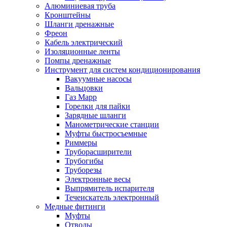
Алюминиевая труба
Кронштейны
Шланги дренажные
Фреон
Кабель электрический
Изоляционные ленты
Помпы дренажные
Инструмент для систем кондиционирования
Вакуумные насосы
Вальцовки
Газ Mapp
Горелки для пайки
Зарядные шланги
Манометрические станции
Муфты быстросъемные
Риммеры
Труборасширители
Трубогибы
Труборезы
Электронные весы
Выпрямитель испарителя
Течеискатель электронный
Медные фитинги
Муфты
Отводы