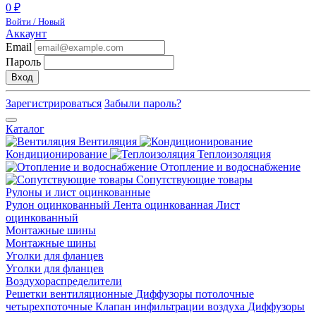
0 ₽
Войти / Новый
Аккаунт
Email
Пароль
Вход
Зарегистрироваться
Забыли пароль?
Каталог
Вентиляция
Кондиционирование
Теплоизоляция
Отопление и водоснабжение
Сопутствующие товары
Рулоны и лист оцинкованные
Рулон оцинкованный
Лента оцинкованная
Лист
оцинкованный
Монтажные шины
Монтажные шины
Уголки для фланцев
Уголки для фланцев
Воздухораспределители
Решетки вентиляционные
Диффузоры потолочные
четырехпоточные
Клапан инфильтрации воздуха
Диффузоры