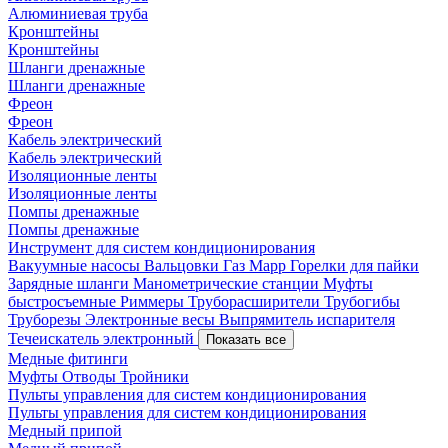
Алюминиевая труба
Кронштейны
Кронштейны
Шланги дренажные
Шланги дренажные
Фреон
Фреон
Кабель электрический
Кабель электрический
Изоляционные ленты
Изоляционные ленты
Помпы дренажные
Помпы дренажные
Инструмент для систем кондиционирования
Вакуумные насосы
Вальцовки
Газ Mapp
Горелки для пайки
Зарядные шланги
Манометрические станции
Муфты
быстросъемные
Риммеры
Труборасширители
Трубогибы
Труборезы
Электронные весы
Выпрямитель испарителя
Течеискатель электронный
Показать все
Медные фитинги
Муфты
Отводы
Тройники
Пульты управления для систем кондиционирования
Пульты управления для систем кондиционирования
Медный припой