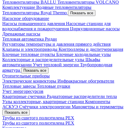
Тепловентиляторы BALLU
Тепловентиляторы VOLCANO
Комплектующие
Водяные тепловентиляторы
Тепловентиляторы Royal Thermo
Показать все
Насосное оборудование
Насосы повышенного давления
Насосные станции для
водоснабжения и пожаротушения
Циркуляционные насосы
Дренажные насосы
Тепловая автоматика Ридан
Регуляторы температуры и давления прямого действия
Клапаны и электроприводы
Контроллеры и диспетчеризация
Блочные тепловые пункты
Блочные холодильные узлы
Коллекторные и распределительные узлы
Шкафы
автоматизации
Учет тепловой энергии
Трубопроводная
арматура
Показать все
Отопительные приборы
Электрические конвекторы
Инфракрасные обогреватели
Тепловые завесы
Тепловые пушки
Учет энергоресурсов
Квартирные счетчики
Радиаторные распределители тепла
Узлы коллекторные, квартирные станции
Компоненты
АСКУЭ
Счётчики электроэнергии
Манометры и термометры
Показать все
Трубы из сшитого полиэтилена PEX
Трубы из сшитого полиэтилена PEX