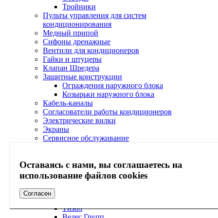
Тройники
Пульты управления для систем
кондиционирования
Медный припой
Сифоны дренажные
Вентили для кондиционеров
Гайки и штуцеры
Клапан Шредера
Защитные конструкции
Ограждения наружного блока
Козырьки наружного блока
Кабель-каналы
Согласователи работы кондиционеров
Электрические вилки
Экраны
Сервисное обслуживание
Холодильная арматура Ридан
Фильтры
Оставаясь с нами, вы соглашаетесь на
Смотровые стекла
Краны шаровые
использование файлов cookies
Клапаны обратные
Теплоизоляция
Согласен
Огнезадерживающая изоляция
Тизол
Велес Групп