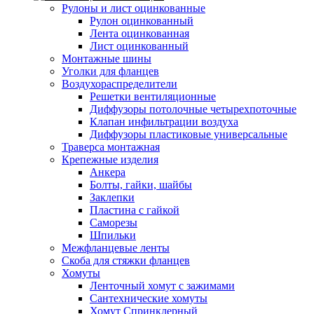
Рулоны и лист оцинкованные
Рулон оцинкованный
Лента оцинкованная
Лист оцинкованный
Монтажные шины
Уголки для фланцев
Воздухораспределители
Решетки вентиляционные
Диффузоры потолочные четырехпоточные
Клапан инфильтрации воздуха
Диффузоры пластиковые универсальные
Траверса монтажная
Крепежные изделия
Анкера
Болты, гайки, шайбы
Заклепки
Пластина с гайкой
Саморезы
Шпильки
Межфланцевые ленты
Скоба для стяжки фланцев
Хомуты
Ленточный хомут с зажимами
Сантехнические хомуты
Хомут Спринклерный