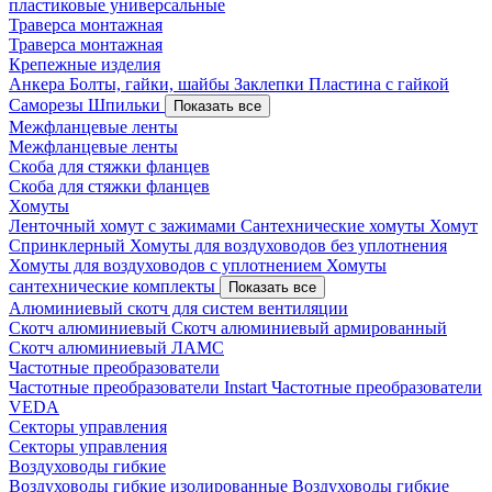
пластиковые универсальные
Траверса монтажная
Траверса монтажная
Крепежные изделия
Анкера
Болты, гайки, шайбы
Заклепки
Пластина с гайкой
Саморезы
Шпильки
Показать все
Межфланцевые ленты
Межфланцевые ленты
Скоба для стяжки фланцев
Скоба для стяжки фланцев
Хомуты
Ленточный хомут с зажимами
Сантехнические хомуты
Хомут
Спринклерный
Хомуты для воздуховодов без уплотнения
Хомуты для воздуховодов с уплотнением
Хомуты
сантехнические комплекты
Показать все
Алюминиевый скотч для систем вентиляции
Скотч алюминиевый
Скотч алюминиевый армированный
Скотч алюминиевый ЛАМС
Частотные преобразователи
Частотные преобразователи Instart
Частотные преобразователи
VEDA
Секторы управления
Секторы управления
Воздуховоды гибкие
Воздуховоды гибкие изолированные
Воздуховоды гибкие