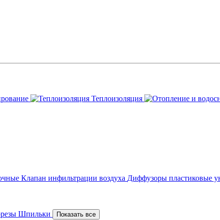
ирование
Теплоизоляция
точные
Клапан инфильтрации воздуха
Диффузоры пластиковые у
орезы
Шпильки
Показать все