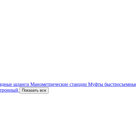
ядные шланги
Манометрические станции
Муфты быстросъемны
ектронный
Показать все