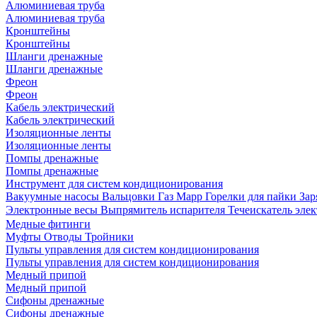
Алюминиевая труба
Алюминиевая труба
Кронштейны
Кронштейны
Шланги дренажные
Шланги дренажные
Фреон
Фреон
Кабель электрический
Кабель электрический
Изоляционные ленты
Изоляционные ленты
Помпы дренажные
Помпы дренажные
Инструмент для систем кондиционирования
Вакуумные насосы
Вальцовки
Газ Mapp
Горелки для пайки
Зар
Электронные весы
Выпрямитель испарителя
Течеискатель эл
Медные фитинги
Муфты
Отводы
Тройники
Пульты управления для систем кондиционирования
Пульты управления для систем кондиционирования
Медный припой
Медный припой
Сифоны дренажные
Сифоны дренажные