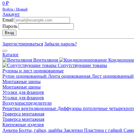
0 ₽
Войти / Новый
Аккаунт
Email
Пароль
Вход
Зарегистрироваться
Забыли пароль?
Каталог
Вентиляция
Кондицион
Сопутствующие товары
Рулоны и лист оцинкованные
Рулон оцинкованный
Лента оцинкованная
Лист оцинкованный
Монтажные шины
Монтажные шины
Уголки для фланцев
Уголки для фланцев
Воздухораспределители
Решетки вентиляционные
Диффузоры потолочные четырехпо
Траверса монтажная
Траверса монтажная
Крепежные изделия
Анкера
Болты, гайки, шайбы
Заклепки
Пластина с гайкой
Сам