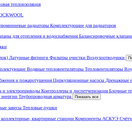
новая теплоизоляция
я ROCKWOOL
люминиевые радиаторы
Комплектующие для радиаторов
апаны для отопления и водоснабжения
Балансировочные клапаны
жки
лок)
Латунные фитинги
Фильтры очистки
Воздухоотводчики
П
плектующие
Водяные тепловентиляторы
Тепловентиляторы Roy
абжения и пожаротушения
Циркуляционные насосы
Дренажные 
ы и электроприводы
Контроллеры и диспетчеризация
Блочные т
й энергии
Трубопроводная арматура
Показать все
вые завесы
Тепловые пушки
 коллекторные, квартирные станции
Компоненты АСКУЭ
Счётч