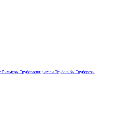
е
Риммеры
Труборасширители
Трубогибы
Труборезы