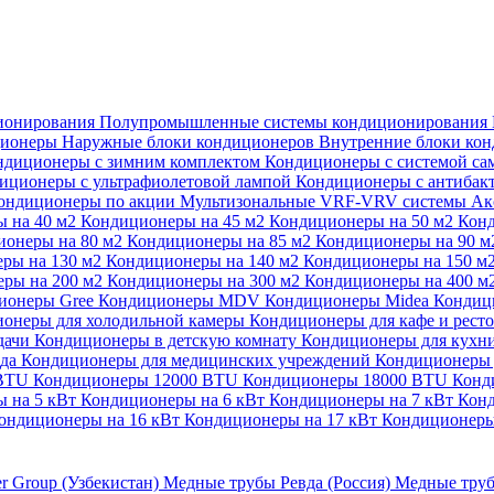
ионирования
Полупромышленные системы кондиционирования
ционеры
Наружные блоки кондиционеров
Внутренние блоки ко
ндиционеры с зимним комплектом
Кондиционеры с системой са
иционеры с ультрафиолетовой лампой
Кондиционеры с антибак
ондиционеры по акции
Мультизональные VRF-VRV системы
Ак
 на 40 м2
Кондиционеры на 45 м2
Кондиционеры на 50 м2
Конд
ионеры на 80 м2
Кондиционеры на 85 м2
Кондиционеры на 90 
ры на 130 м2
Кондиционеры на 140 м2
Кондиционеры на 150 м
ры на 200 м2
Кондиционеры на 300 м2
Кондиционеры на 400 м
ионеры Gree
Кондиционеры MDV
Кондиционеры Midea
Кондиц
онеры для холодильной камеры
Кондиционеры для кафе и рест
дачи
Кондиционеры в детскую комнату
Кондиционеры для кухн
ада
Кондиционеры для медицинских учреждений
Кондиционеры 
 BTU
Кондиционеры 12000 BTU
Кондиционеры 18000 BTU
Конд
 на 5 кВт
Кондиционеры на 6 кВт
Кондиционеры на 7 кВт
Конд
ондиционеры на 16 кВт
Кондиционеры на 17 кВт
Кондиционеры
er Group (Узбекистан)
Медные трубы Ревда (Россия)
Медные труб