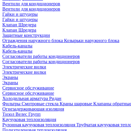
Вентили для кондиционеров
Вентили для кондиционеров
Гайки и штуцеры
Гайки и штуцеры
Клапан Шредера
Клапан Шредера
Защитные конструкции
Ограждения наружного блока
Козырьки наружного блока
Кабель-каналы
Кабель-каналы
Согласователи работы кондиционеров
Согласователи работы кондиционеров
Электрические вилки
Электрические вилки
Экраны
Экраны
Сервисное обслуживание
Сервисное обслуживание
Холодильная арматура Ридан
Фильтры
Смотровые стекла
Краны шаровые
Клапаны обратны
Огнезадерживающая изоляция
Тизол
Велес Групп
Каучуковая теплоизоляция
Рулонная каучуковая теплоизоляция
Трубчатая каучуковая теп
Полиэтиленовая теплоизоляция