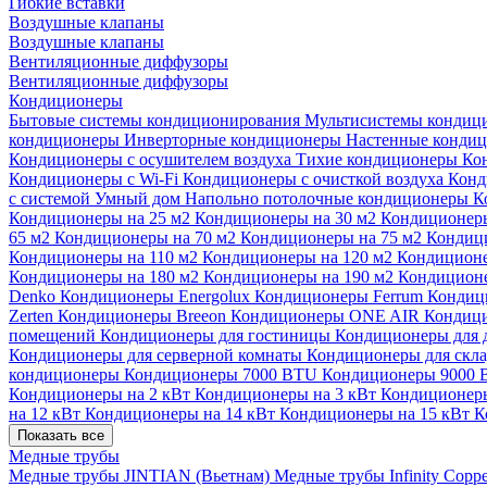
Гибкие вставки
Воздушные клапаны
Воздушные клапаны
Вентиляционные диффузоры
Вентиляционные диффузоры
Кондиционеры
Бытовые системы кондиционирования
Мультисистемы кондиц
кондиционеры
Инверторные кондиционеры
Настенные конди
Кондиционеры с осушителем воздуха
Тихие кондиционеры
Ко
Кондиционеры с Wi-Fi
Кондиционеры с очисткой воздуха
Конд
с системой Умный дом
Напольно потолочные кондиционеры
К
Кондиционеры на 25 м2
Кондиционеры на 30 м2
Кондиционеры
65 м2
Кондиционеры на 70 м2
Кондиционеры на 75 м2
Кондиц
Кондиционеры на 110 м2
Кондиционеры на 120 м2
Кондиционе
Кондиционеры на 180 м2
Кондиционеры на 190 м2
Кондиционе
Denko
Кондиционеры Energolux
Кондиционеры Ferrum
Кондиц
Zerten
Кондиционеры Breeon
Кондиционеры ONE AIR
Кондици
помещений
Кондиционеры для гостиницы
Кондиционеры для 
Кондиционеры для серверной комнаты
Кондиционеры для скл
кондиционеры
Кондиционеры 7000 BTU
Кондиционеры 9000
Кондиционеры на 2 кВт
Кондиционеры на 3 кВт
Кондиционеры
на 12 кВт
Кондиционеры на 14 кВт
Кондиционеры на 15 кВт
К
Показать все
Медные трубы
Медные трубы JINTIAN (Вьетнам)
Медные трубы Infinity Copp