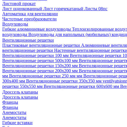
Листовой прокат
Лист оцинкованный
Лист горячекатаный
Листы 08пс
Автоматика для вентиляции
Частотные преобразователи
Воздуховоды
Гибкие алюминиевые воздуховоды
Теплоизолированные возд
воздуховоды
Воздуховоды для напольных (мобильных) конди
Вентиляционные решетки
Пластиковые вентиляционные решетки
Алюминиевые вентиля
вентиляционные решетки
Настенные вентиляционные решетк
Вентиляционные решетки 100 мм
Вентиляционные решетки 1
Вентиляционные решетки 500х100 мм
Вентиляционные решет
Вентиляционные решетки 150х200 мм
Вентиляционные решет
Вентиляционные решетки 200х200 мм
Вентиляционные решет
мм
Вентиляционные решетки 250 мм мм
Вентиляционные реш
300х400 мм
Вентиляционные решетки 350х350 мм
ventilyatsio
решетки 550х550 мм
Вентиляционные решетки 600х600 мм
Ве
Дроссель клапаны
Дроссель клапаны
Фланцы
Фланцы
Анемостаты
Анемостаты
Гибкие вставки