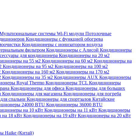
Мультизональные системы
Wi-Fi модули
Потолочные
ндиционеров
Кондиционеры с функцией обогрева
моочистки
Кондиционеры с ионизатором воздуха
териальным фильтром
Кондиционеры с Алисой
Кондиционеры
сессуары для кондиционера
Кондиционеры на 20 м2
иционеры на 55 м2
Кондиционеры на 60 м2
Кондиционеры на
м2
Кондиционеры на 95 м2
Кондиционеры на 100 м2
2
Кондиционеры на 160 м2
Кондиционеры на 170 м2
2
Кондиционеры на 35 м2
Кондиционеры AUX
Кондиционеры
ионеры Royal Thermo
Кондиционеры TCL
Кондиционеры
орана
Кондиционеры для офиса
Кондиционеры для больших
и
Кондиционеры для магазина
Кондиционеры для погреба
для спальни
Кондиционеры для спортзалов
Китайские
иционеры 24000 BTU
Кондиционеры 36000 BTU
иционеры на 10 кВт
Кондиционеры на 11 кВт
Кондиционеры
 на 18 кВт
Кондиционеры на 19 кВт
Кондиционеры на 20 кВт
ы Haike (Китай)