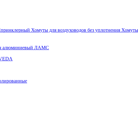
Спринклерный
Хомуты для воздуховодов без уплотнения
Хомуты
ч алюминиевый ЛАМС
и VEDA
золированные