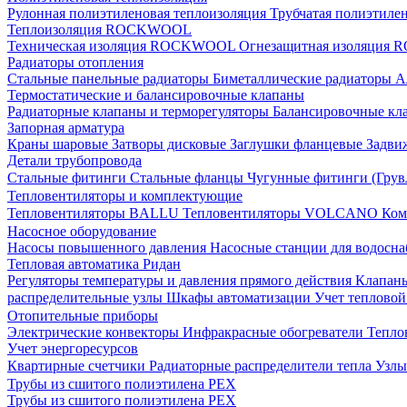
Рулонная полиэтиленовая теплоизоляция
Трубчатая полиэтиле
Теплоизоляция ROCKWOOL
Техническая изоляция ROCKWOOL
Огнезащитная изоляци
Радиаторы отопления
Стальные панельные радиаторы
Биметаллические радиаторы
А
Термостатические и балансировочные клапаны
Радиаторные клапаны и терморегуляторы
Балансировочные кл
Запорная арматура
Краны шаровые
Затворы дисковые
Заглушки фланцевые
Задви
Детали трубопровода
Стальные фитинги
Стальные фланцы
Чугунные фитинги (Грув
Тепловентиляторы и комплектующие
Тепловентиляторы BALLU
Тепловентиляторы VOLCANO
Ком
Насосное оборудование
Насосы повышенного давления
Насосные станции для водосн
Тепловая автоматика Ридан
Регуляторы температуры и давления прямого действия
Клапан
распределительные узлы
Шкафы автоматизации
Учет теплово
Отопительные приборы
Электрические конвекторы
Инфракрасные обогреватели
Тепло
Учет энергоресурсов
Квартирные счетчики
Радиаторные распределители тепла
Узлы
Трубы из сшитого полиэтилена PEX
Трубы из сшитого полиэтилена PEX