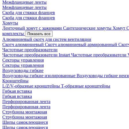
Межфланцевые ленты
Межфланцевые ленты
Скоба для стяжки фланцев
Скоба для стяжки фланцев
Хомуты
Ленточный хомут с зажимами
Сантехнические хомуты
Хомут 
комплекты
Показать все
Алюминиевый скотч для систем вентиляции
Скотч алюминиевый
Скотч алюминиевый армированный
Скот
Частотные преобразователи
Частотные преобразователи Instart
Частотные преобразовател
Секторы управления
Секторы управления
Воздуховоды гибкие
Воздуховоды гибкие изолированные
Воздуховоды гибкие неи
Кронштейны
L/Z/V-образные кронштейны
Т-образные кронштейны
Гибкая вставка
Гибкая вставка
Перфорированная лента
Перфорированная лента
Струбцина монтажная
Струбцина монтажная
Шипы самоклеющиеся
Шипы самоклеющиеся