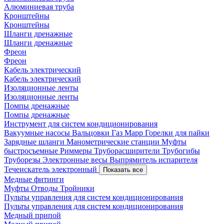
Алюминиевая труба
Кронштейны
Кронштейны
Шланги дренажные
Шланги дренажные
Фреон
Фреон
Кабель электрический
Кабель электрический
Изоляционные ленты
Изоляционные ленты
Помпы дренажные
Помпы дренажные
Инструмент для систем кондиционирования
Вакуумные насосы
Вальцовки
Газ Mapp
Горелки для пайки
Зарядные шланги
Манометрические станции
Муфты
быстросъемные
Риммеры
Труборасширители
Трубогибы
Труборезы
Электронные весы
Выпрямитель испарителя
Течеискатель электронный
Показать все
Медные фитинги
Муфты
Отводы
Тройники
Пульты управления для систем кондиционирования
Пульты управления для систем кондиционирования
Медный припой