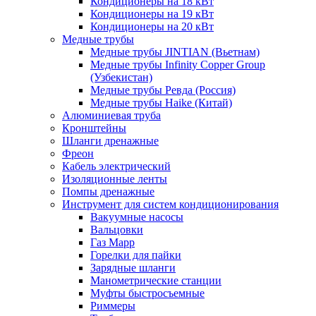
Кондиционеры на 18 кВт
Кондиционеры на 19 кВт
Кондиционеры на 20 кВт
Медные трубы
Медные трубы JINTIAN (Вьетнам)
Медные трубы Infinity Copper Group
(Узбекистан)
Медные трубы Ревда (Россия)
Медные трубы Haike (Китай)
Алюминиевая труба
Кронштейны
Шланги дренажные
Фреон
Кабель электрический
Изоляционные ленты
Помпы дренажные
Инструмент для систем кондиционирования
Вакуумные насосы
Вальцовки
Газ Mapp
Горелки для пайки
Зарядные шланги
Манометрические станции
Муфты быстросъемные
Риммеры