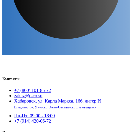
Контакты
+7 (800) 101-85-72
zakaz@e-co.su
Хабаровск, ул. Карла Маркса, 166, литер И
Владивосток
,
Якутск
,
Южно-Сахалинск
,
Благовещенск
Пн-Пт: 09:00 - 18:00
+7 (914) 420-06-72