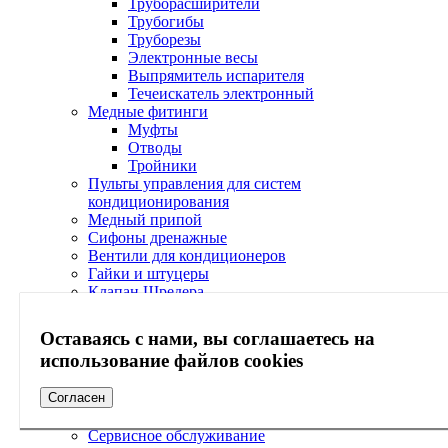
Труборасширители
Трубогибы
Труборезы
Электронные весы
Выпрямитель испарителя
Течеискатель электронный
Медные фитинги
Муфты
Отводы
Тройники
Пульты управления для систем
кондиционирования
Медный припой
Сифоны дренажные
Вентили для кондиционеров
Гайки и штуцеры
Клапан Шредера
Защитные конструкции
Ограждения наружного блока
Оставаясь с нами, вы соглашаетесь на
Козырьки наружного блока
использование файлов cookies
Кабель-каналы
Согласователи работы кондиционеров
Согласен
Электрические вилки
Экраны
Сервисное обслуживание