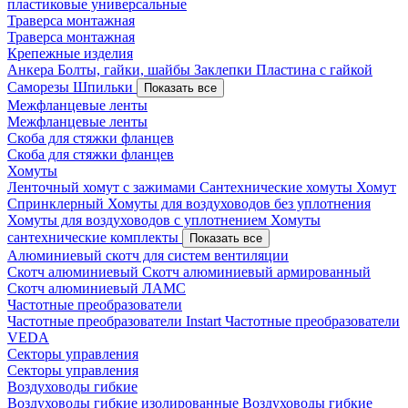
пластиковые универсальные
Траверса монтажная
Траверса монтажная
Крепежные изделия
Анкера
Болты, гайки, шайбы
Заклепки
Пластина с гайкой
Саморезы
Шпильки
Показать все
Межфланцевые ленты
Межфланцевые ленты
Скоба для стяжки фланцев
Скоба для стяжки фланцев
Хомуты
Ленточный хомут с зажимами
Сантехнические хомуты
Хомут
Спринклерный
Хомуты для воздуховодов без уплотнения
Хомуты для воздуховодов с уплотнением
Хомуты
сантехнические комплекты
Показать все
Алюминиевый скотч для систем вентиляции
Скотч алюминиевый
Скотч алюминиевый армированный
Скотч алюминиевый ЛАМС
Частотные преобразователи
Частотные преобразователи Instart
Частотные преобразователи
VEDA
Секторы управления
Секторы управления
Воздуховоды гибкие
Воздуховоды гибкие изолированные
Воздуховоды гибкие