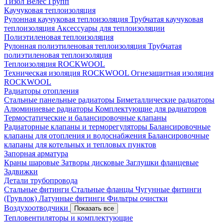
Тизол
Велес Групп
Каучуковая теплоизоляция
Рулонная каучуковая теплоизоляция
Трубчатая каучуковая
теплоизоляция
Аксессуары для теплоизоляции
Полиэтиленовая теплоизоляция
Рулонная полиэтиленовая теплоизоляция
Трубчатая
полиэтиленовая теплоизоляция
Теплоизоляция ROCKWOOL
Техническая изоляция ROCKWOOL
Огнезащитная изоляция
ROCKWOOL
Радиаторы отопления
Стальные панельные радиаторы
Биметаллические радиаторы
Алюминиевые радиаторы
Комплектующие для радиаторов
Термостатические и балансировочные клапаны
Радиаторные клапаны и терморегуляторы
Балансировочные
клапаны для отопления и водоснабжения
Балансировочные
клапаны для котельных и тепловых пунктов
Запорная арматура
Краны шаровые
Затворы дисковые
Заглушки фланцевые
Задвижки
Детали трубопровода
Стальные фитинги
Стальные фланцы
Чугунные фитинги
(Грувлок)
Латунные фитинги
Фильтры очистки
Воздухоотводчики
Показать все
Тепловентиляторы и комплектующие