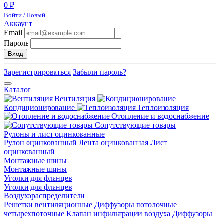
0 ₽
Войти / Новый
Аккаунт
Email
Пароль
Вход
Зарегистрироваться
Забыли пароль?
Каталог
Вентиляция
Кондиционирование
Теплоизоляция
Отопление и водоснабжение
Сопутствующие товары
Рулоны и лист оцинкованные
Рулон оцинкованный
Лента оцинкованная
Лист
оцинкованный
Монтажные шины
Монтажные шины
Уголки для фланцев
Уголки для фланцев
Воздухораспределители
Решетки вентиляционные
Диффузоры потолочные
четырехпоточные
Клапан инфильтрации воздуха
Диффузоры