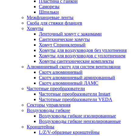
Пластина с гайкой
Саморезы
Шпильки
Межфланцевые ленты
Скоба для стяжки фланцев
Хомуты
Ленточный хомут с зажимами
Сантехнические хомуты
Хомут Спринклерный
Хомуты для воздуховодов без уплотнения
Хомуты для воздуховодов с уплотнением
Хомуты сантехнические комплекты
Алюминиевый скотч для систем вентиляции
Скотч алюминиевый
Скотч алюминиевый армированный
Скотч алюминиевый ЛАМС
Частотные преобразователи
Частотные преобразователи Instart
Частотные преобразователи VEDA
Секторы управления
Воздуховоды гибкие
Воздуховоды гибкие изолированные
Воздуховоды гибкие неизолированные
Кронштейны
L/Z/V-образные кронштейны