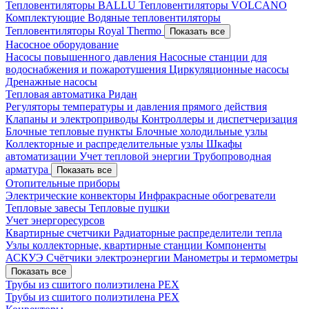
Тепловентиляторы BALLU
Тепловентиляторы VOLCANO
Комплектующие
Водяные тепловентиляторы
Тепловентиляторы Royal Thermo
Показать все
Насосное оборудование
Насосы повышенного давления
Насосные станции для
водоснабжения и пожаротушения
Циркуляционные насосы
Дренажные насосы
Тепловая автоматика Ридан
Регуляторы температуры и давления прямого действия
Клапаны и электроприводы
Контроллеры и диспетчеризация
Блочные тепловые пункты
Блочные холодильные узлы
Коллекторные и распределительные узлы
Шкафы
автоматизации
Учет тепловой энергии
Трубопроводная
арматура
Показать все
Отопительные приборы
Электрические конвекторы
Инфракрасные обогреватели
Тепловые завесы
Тепловые пушки
Учет энергоресурсов
Квартирные счетчики
Радиаторные распределители тепла
Узлы коллекторные, квартирные станции
Компоненты
АСКУЭ
Счётчики электроэнергии
Манометры и термометры
Показать все
Трубы из сшитого полиэтилена PEX
Трубы из сшитого полиэтилена PEX