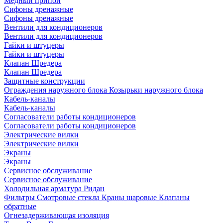
Медный припой
Сифоны дренажные
Сифоны дренажные
Вентили для кондиционеров
Вентили для кондиционеров
Гайки и штуцеры
Гайки и штуцеры
Клапан Шредера
Клапан Шредера
Защитные конструкции
Ограждения наружного блока
Козырьки наружного блока
Кабель-каналы
Кабель-каналы
Согласователи работы кондиционеров
Согласователи работы кондиционеров
Электрические вилки
Электрические вилки
Экраны
Экраны
Сервисное обслуживание
Сервисное обслуживание
Холодильная арматура Ридан
Фильтры
Смотровые стекла
Краны шаровые
Клапаны
обратные
Огнезадерживающая изоляция