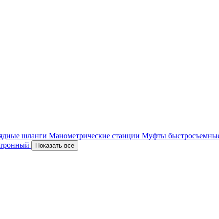
ядные шланги
Манометрические станции
Муфты быстросъемны
ектронный
Показать все