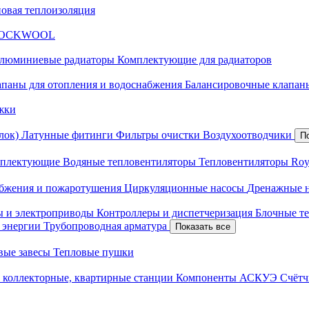
новая теплоизоляция
я ROCKWOOL
люминиевые радиаторы
Комплектующие для радиаторов
апаны для отопления и водоснабжения
Балансировочные клапаны
жки
лок)
Латунные фитинги
Фильтры очистки
Воздухоотводчики
П
плектующие
Водяные тепловентиляторы
Тепловентиляторы Roy
абжения и пожаротушения
Циркуляционные насосы
Дренажные 
ы и электроприводы
Контроллеры и диспетчеризация
Блочные т
й энергии
Трубопроводная арматура
Показать все
вые завесы
Тепловые пушки
 коллекторные, квартирные станции
Компоненты АСКУЭ
Счётч