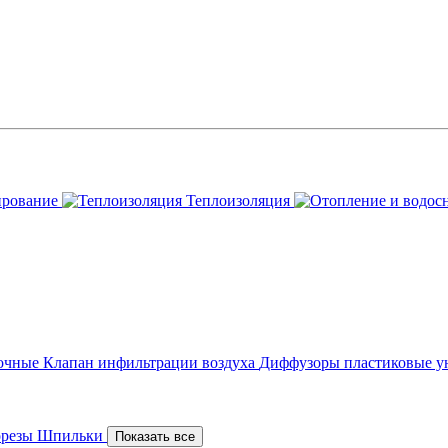
ирование
Теплоизоляция
точные
Клапан инфильтрации воздуха
Диффузоры пластиковые у
орезы
Шпильки
Показать все