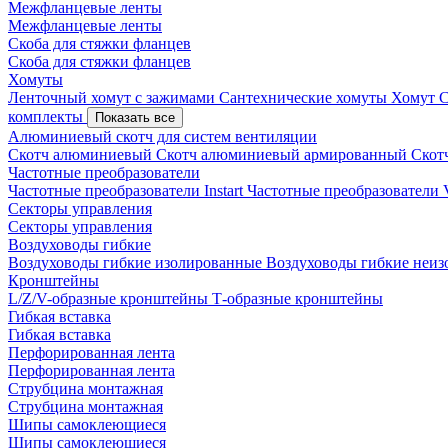
Межфланцевые ленты
Межфланцевые ленты
Скоба для стяжки фланцев
Скоба для стяжки фланцев
Хомуты
Ленточный хомут с зажимами
Сантехнические хомуты
Хомут 
комплекты
Показать все
Алюминиевый скотч для систем вентиляции
Скотч алюминиевый
Скотч алюминиевый армированный
Скот
Частотные преобразователи
Частотные преобразователи Instart
Частотные преобразовател
Секторы управления
Секторы управления
Воздуховоды гибкие
Воздуховоды гибкие изолированные
Воздуховоды гибкие неи
Кронштейны
L/Z/V-образные кронштейны
Т-образные кронштейны
Гибкая вставка
Гибкая вставка
Перфорированная лента
Перфорированная лента
Струбцина монтажная
Струбцина монтажная
Шипы самоклеющиеся
Шипы самоклеющиеся