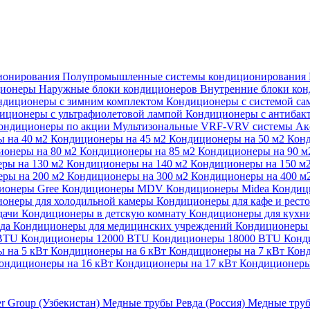
ионирования
Полупромышленные системы кондиционирования
ционеры
Наружные блоки кондиционеров
Внутренние блоки ко
ндиционеры с зимним комплектом
Кондиционеры с системой са
иционеры с ультрафиолетовой лампой
Кондиционеры с антибак
ондиционеры по акции
Мультизональные VRF-VRV системы
Ак
 на 40 м2
Кондиционеры на 45 м2
Кондиционеры на 50 м2
Конд
ионеры на 80 м2
Кондиционеры на 85 м2
Кондиционеры на 90 
ры на 130 м2
Кондиционеры на 140 м2
Кондиционеры на 150 м
ры на 200 м2
Кондиционеры на 300 м2
Кондиционеры на 400 м
ионеры Gree
Кондиционеры MDV
Кондиционеры Midea
Кондиц
онеры для холодильной камеры
Кондиционеры для кафе и рест
дачи
Кондиционеры в детскую комнату
Кондиционеры для кухн
ада
Кондиционеры для медицинских учреждений
Кондиционеры 
 BTU
Кондиционеры 12000 BTU
Кондиционеры 18000 BTU
Конд
 на 5 кВт
Кондиционеры на 6 кВт
Кондиционеры на 7 кВт
Конд
ондиционеры на 16 кВт
Кондиционеры на 17 кВт
Кондиционеры
er Group (Узбекистан)
Медные трубы Ревда (Россия)
Медные труб