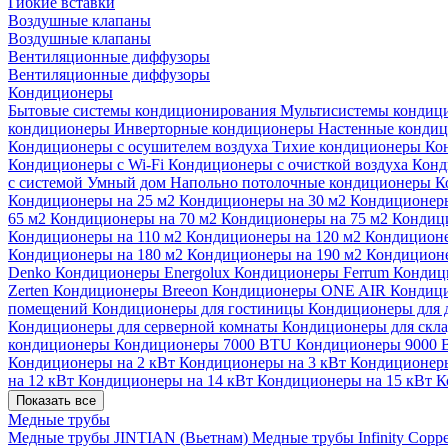
Гибкие вставки
Воздушные клапаны
Воздушные клапаны
Вентиляционные диффузоры
Вентиляционные диффузоры
Кондиционеры
Бытовые системы кондиционирования
Мультисистемы кондиц
кондиционеры
Инверторные кондиционеры
Настенные конди
Кондиционеры с осушителем воздуха
Тихие кондиционеры
Ко
Кондиционеры с Wi-Fi
Кондиционеры с очисткой воздуха
Конд
с системой Умный дом
Напольно потолочные кондиционеры
К
Кондиционеры на 25 м2
Кондиционеры на 30 м2
Кондиционеры
65 м2
Кондиционеры на 70 м2
Кондиционеры на 75 м2
Кондиц
Кондиционеры на 110 м2
Кондиционеры на 120 м2
Кондиционе
Кондиционеры на 180 м2
Кондиционеры на 190 м2
Кондиционе
Denko
Кондиционеры Energolux
Кондиционеры Ferrum
Кондиц
Zerten
Кондиционеры Breeon
Кондиционеры ONE AIR
Кондици
помещений
Кондиционеры для гостиницы
Кондиционеры для 
Кондиционеры для серверной комнаты
Кондиционеры для скл
кондиционеры
Кондиционеры 7000 BTU
Кондиционеры 9000
Кондиционеры на 2 кВт
Кондиционеры на 3 кВт
Кондиционеры
на 12 кВт
Кондиционеры на 14 кВт
Кондиционеры на 15 кВт
К
Показать все
Медные трубы
Медные трубы JINTIAN (Вьетнам)
Медные трубы Infinity Copp