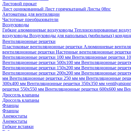
Листовой прокат
Лист оцинкованный
Лист горячекатаный
Листы 08пс
Автоматика для вентиляции
Частотные преобразователи
Воздуховоды
Гибкие алюминиевые воздуховоды
Теплоизолированные возд
воздуховоды
Воздуховоды для напольных (мобильных) конди
Вентиляционные решетки
Пластиковые вентиляционные решетки
Алюминиевые вентиля
вентиляционные решетки
Настенные вентиляционные решетк
Вентиляционные решетки 100 мм
Вентиляционные решетки 1
Вентиляционные решетки 500х100 мм
Вентиляционные решет
Вентиляционные решетки 150х200 мм
Вентиляционные решет
Вентиляционные решетки 200х200 мм
Вентиляционные решет
мм
Вентиляционные решетки 250 мм мм
Вентиляционные реш
300х400 мм
Вентиляционные решетки 350х350 мм
ventilyatsio
решетки 550х550 мм
Вентиляционные решетки 600х600 мм
Ве
Дроссель клапаны
Дроссель клапаны
Фланцы
Фланцы
Анемостаты
Анемостаты
Гибкие вставки