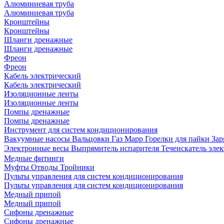
Алюминиевая труба
Алюминиевая труба
Кронштейны
Кронштейны
Шланги дренажные
Шланги дренажные
Фреон
Фреон
Кабель электрический
Кабель электрический
Изоляционные ленты
Изоляционные ленты
Помпы дренажные
Помпы дренажные
Инструмент для систем кондиционирования
Вакуумные насосы
Вальцовки
Газ Mapp
Горелки для пайки
Зар
Электронные весы
Выпрямитель испарителя
Течеискатель эл
Медные фитинги
Муфты
Отводы
Тройники
Пульты управления для систем кондиционирования
Пульты управления для систем кондиционирования
Медный припой
Медный припой
Сифоны дренажные
Сифоны дренажные