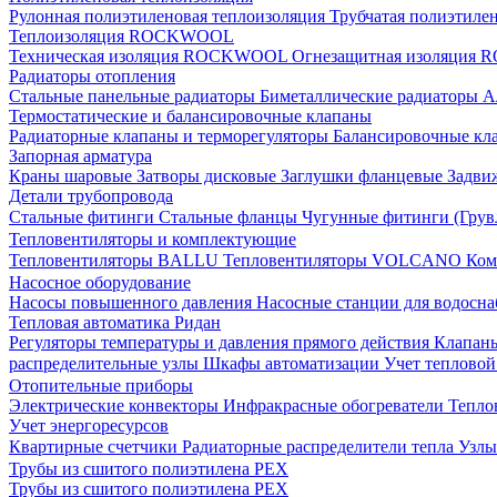
Рулонная полиэтиленовая теплоизоляция
Трубчатая полиэтиле
Теплоизоляция ROCKWOOL
Техническая изоляция ROCKWOOL
Огнезащитная изоляци
Радиаторы отопления
Стальные панельные радиаторы
Биметаллические радиаторы
А
Термостатические и балансировочные клапаны
Радиаторные клапаны и терморегуляторы
Балансировочные кл
Запорная арматура
Краны шаровые
Затворы дисковые
Заглушки фланцевые
Задви
Детали трубопровода
Стальные фитинги
Стальные фланцы
Чугунные фитинги (Грув
Тепловентиляторы и комплектующие
Тепловентиляторы BALLU
Тепловентиляторы VOLCANO
Ком
Насосное оборудование
Насосы повышенного давления
Насосные станции для водосн
Тепловая автоматика Ридан
Регуляторы температуры и давления прямого действия
Клапан
распределительные узлы
Шкафы автоматизации
Учет теплово
Отопительные приборы
Электрические конвекторы
Инфракрасные обогреватели
Тепло
Учет энергоресурсов
Квартирные счетчики
Радиаторные распределители тепла
Узлы
Трубы из сшитого полиэтилена PEX
Трубы из сшитого полиэтилена PEX