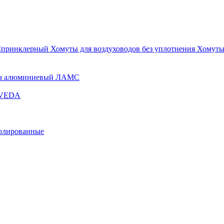
Спринклерный
Хомуты для воздуховодов без уплотнения
Хомуты
ч алюминиевый ЛАМС
и VEDA
золированные