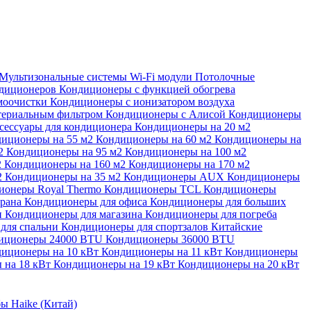
Мультизональные системы
Wi-Fi модули
Потолочные
ндиционеров
Кондиционеры с функцией обогрева
моочистки
Кондиционеры с ионизатором воздуха
териальным фильтром
Кондиционеры с Алисой
Кондиционеры
сессуары для кондиционера
Кондиционеры на 20 м2
иционеры на 55 м2
Кондиционеры на 60 м2
Кондиционеры на
м2
Кондиционеры на 95 м2
Кондиционеры на 100 м2
2
Кондиционеры на 160 м2
Кондиционеры на 170 м2
2
Кондиционеры на 35 м2
Кондиционеры AUX
Кондиционеры
ионеры Royal Thermo
Кондиционеры TCL
Кондиционеры
орана
Кондиционеры для офиса
Кондиционеры для больших
и
Кондиционеры для магазина
Кондиционеры для погреба
для спальни
Кондиционеры для спортзалов
Китайские
иционеры 24000 BTU
Кондиционеры 36000 BTU
иционеры на 10 кВт
Кондиционеры на 11 кВт
Кондиционеры
 на 18 кВт
Кондиционеры на 19 кВт
Кондиционеры на 20 кВт
ы Haike (Китай)