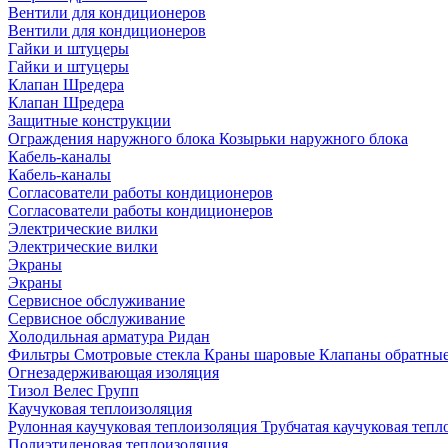
Вентили для кондиционеров
Вентили для кондиционеров
Гайки и штуцеры
Гайки и штуцеры
Клапан Шредера
Клапан Шредера
Защитные конструкции
Ограждения наружного блока
Козырьки наружного блока
Кабель-каналы
Кабель-каналы
Согласователи работы кондиционеров
Согласователи работы кондиционеров
Электрические вилки
Электрические вилки
Экраны
Экраны
Сервисное обслуживание
Сервисное обслуживание
Холодильная арматура Ридан
Фильтры
Смотровые стекла
Краны шаровые
Клапаны обратны
Огнезадерживающая изоляция
Тизол
Велес Групп
Каучуковая теплоизоляция
Рулонная каучуковая теплоизоляция
Трубчатая каучуковая теп
Полиэтиленовая теплоизоляция