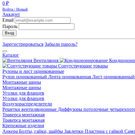
0 ₽
Войти / Новый
Аккаунт
Email
Пароль
Вход
Зарегистрироваться
Забыли пароль?
Каталог
Вентиляция
Кондицион
Сопутствующие товары
Рулоны и лист оцинкованные
Рулон оцинкованный
Лента оцинкованная
Лист оцинкованный
Монтажные шины
Монтажные шины
Уголки для фланцев
Уголки для фланцев
Воздухораспределители
Решетки вентиляционные
Диффузоры потолочные четырехпо
Траверса монтажная
Траверса монтажная
Крепежные изделия
Анкера
Болты, гайки, шайбы
Заклепки
Пластина с гайкой
Сам