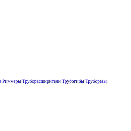
е
Риммеры
Труборасширители
Трубогибы
Труборезы