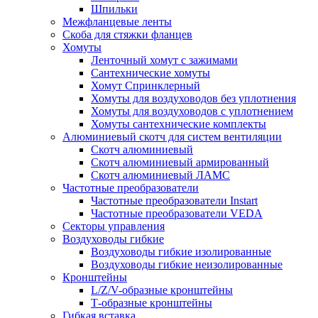
Шпильки
Межфланцевые ленты
Скоба для стяжки фланцев
Хомуты
Ленточный хомут с зажимами
Сантехнические хомуты
Хомут Спринклерный
Хомуты для воздуховодов без уплотнения
Хомуты для воздуховодов с уплотнением
Хомуты сантехнические комплекты
Алюминиевый скотч для систем вентиляции
Скотч алюминиевый
Скотч алюминиевый армированный
Скотч алюминиевый ЛАМС
Частотные преобразователи
Частотные преобразователи Instart
Частотные преобразователи VEDA
Секторы управления
Воздуховоды гибкие
Воздуховоды гибкие изолированные
Воздуховоды гибкие неизолированные
Кронштейны
L/Z/V-образные кронштейны
Т-образные кронштейны
Гибкая вставка