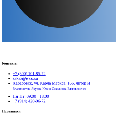
Контакты
+7 (800) 101-85-72
zakaz@e-co.su
Хабаровск, ул. Карла Маркса, 166, литер И
Владивосток
,
Якутск
,
Южно-Сахалинск
,
Благовещенск
Пн-Пт: 09:00 - 18:00
+7 (914) 420-06-72
Поделиться