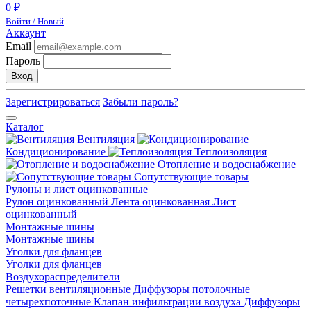
0 ₽
Войти / Новый
Аккаунт
Email
Пароль
Вход
Зарегистрироваться
Забыли пароль?
Каталог
Вентиляция
Кондиционирование
Теплоизоляция
Отопление и водоснабжение
Сопутствующие товары
Рулоны и лист оцинкованные
Рулон оцинкованный
Лента оцинкованная
Лист
оцинкованный
Монтажные шины
Монтажные шины
Уголки для фланцев
Уголки для фланцев
Воздухораспределители
Решетки вентиляционные
Диффузоры потолочные
четырехпоточные
Клапан инфильтрации воздуха
Диффузоры