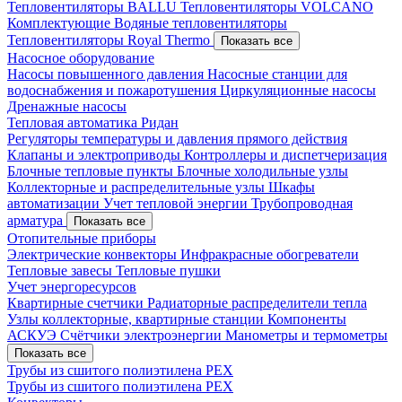
Тепловентиляторы BALLU
Тепловентиляторы VOLCANO
Комплектующие
Водяные тепловентиляторы
Тепловентиляторы Royal Thermo
Показать все
Насосное оборудование
Насосы повышенного давления
Насосные станции для
водоснабжения и пожаротушения
Циркуляционные насосы
Дренажные насосы
Тепловая автоматика Ридан
Регуляторы температуры и давления прямого действия
Клапаны и электроприводы
Контроллеры и диспетчеризация
Блочные тепловые пункты
Блочные холодильные узлы
Коллекторные и распределительные узлы
Шкафы
автоматизации
Учет тепловой энергии
Трубопроводная
арматура
Показать все
Отопительные приборы
Электрические конвекторы
Инфракрасные обогреватели
Тепловые завесы
Тепловые пушки
Учет энергоресурсов
Квартирные счетчики
Радиаторные распределители тепла
Узлы коллекторные, квартирные станции
Компоненты
АСКУЭ
Счётчики электроэнергии
Манометры и термометры
Показать все
Трубы из сшитого полиэтилена PEX
Трубы из сшитого полиэтилена PEX