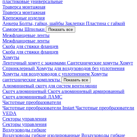
пластиковые универсальные
Траверса монтажная
Траверса монтажная
Крепежные изделия
Анкера
Болты, гайки, шайбы
Заклепки
Пластина с гайкой
Саморезы
Шпильки
Показать все
Межфланцевые ленты
Межфланцевые ленты
Скоба для стяжки фланцев
Скоба для стяжки фланцев
Хомуты
Ленточный хомут с зажимами
Сантехнические хомуты
Хомут
Спринклерный
Хомуты для воздуховодов без уплотнения
Хомуты для воздуховодов с уплотнением
Хомуты
сантехнические комплекты
Показать все
Алюминиевый скотч для систем вентиляции
Скотч алюминиевый
Скотч алюминиевый армированный
Скотч алюминиевый ЛАМС
Частотные преобразователи
Частотные преобразователи Instart
Частотные преобразователи
VEDA
Секторы управления
Секторы управления
Воздуховоды гибкие
Воздуховоды гибкие изолированные
Воздуховоды гибкие