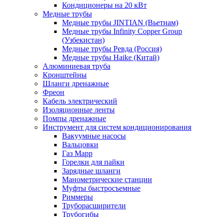
Кондиционеры на 20 кВт
Медные трубы
Медные трубы JINTIAN (Вьетнам)
Медные трубы Infinity Copper Group
(Узбекистан)
Медные трубы Ревда (Россия)
Медные трубы Haike (Китай)
Алюминиевая труба
Кронштейны
Шланги дренажные
Фреон
Кабель электрический
Изоляционные ленты
Помпы дренажные
Инструмент для систем кондиционирования
Вакуумные насосы
Вальцовки
Газ Mapp
Горелки для пайки
Зарядные шланги
Манометрические станции
Муфты быстросъемные
Риммеры
Труборасширители
Трубогибы