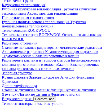
Тизол
Велес Групп
Каучуковая теплоизоляция
Рулонная каучуковая теплоизоляция
Трубчатая каучуковая
теплоизоляция
Аксессуары для теплоизоляции
Полиэтиленовая теплоизоляция
Рулонная полиэтиленовая теплоизоляция
Трубчатая
полиэтиленовая теплоизоляция
Теплоизоляция ROCKWOOL
Техническая изоляция ROCKWOOL
Огнезащитная изоляция
ROCKWOOL
Радиаторы отопления
Стальные панельные радиаторы
Биметаллические радиаторы
Алюминиевые радиаторы
Комплектующие для радиаторов
Термостатические и балансировочные клапаны
Радиаторные клапаны и терморегуляторы
Балансировочные
клапаны для отопления и водоснабжения
Балансировочные
клапаны для котельных и тепловых пунктов
Запорная арматура
Краны шаровые
Затворы дисковые
Заглушки фланцевые
Задвижки
Детали трубопровода
Стальные фитинги
Стальные фланцы
Чугунные фитинги
(Грувлок)
Латунные фитинги
Фильтры очистки
Воздухоотводчики
Показать все
Тепловентиляторы и комплектующие