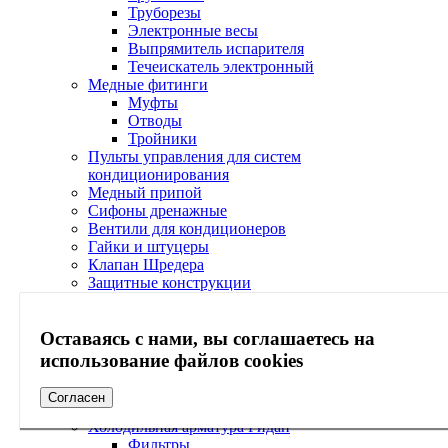
Труборезы
Электронные весы
Выпрямитель испарителя
Течеискатель электронный
Медные фитинги
Муфты
Отводы
Тройники
Пульты управления для систем
кондиционирования
Медный припой
Сифоны дренажные
Вентили для кондиционеров
Гайки и штуцеры
Клапан Шредера
Защитные конструкции
Ограждения наружного блока
Козырьки наружного блока
Оставаясь с нами, вы соглашаетесь на
Кабель-каналы
Согласователи работы кондиционеров
использование файлов cookies
Электрические вилки
Экраны
Согласен
Сервисное обслуживание
Холодильная арматура Ридан
Фильтры