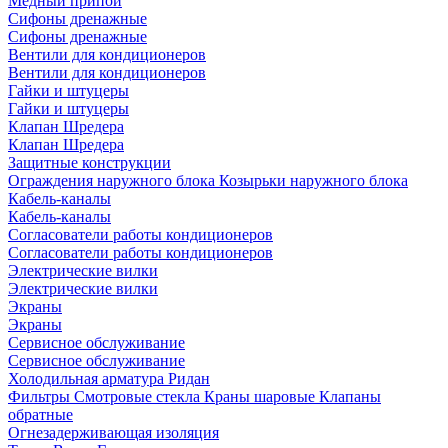
Медный припой
Сифоны дренажные
Сифоны дренажные
Вентили для кондиционеров
Вентили для кондиционеров
Гайки и штуцеры
Гайки и штуцеры
Клапан Шредера
Клапан Шредера
Защитные конструкции
Ограждения наружного блока
Козырьки наружного блока
Кабель-каналы
Кабель-каналы
Согласователи работы кондиционеров
Согласователи работы кондиционеров
Электрические вилки
Электрические вилки
Экраны
Экраны
Сервисное обслуживание
Сервисное обслуживание
Холодильная арматура Ридан
Фильтры
Смотровые стекла
Краны шаровые
Клапаны
обратные
Огнезадерживающая изоляция