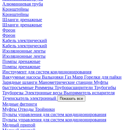
Алюминиевая труба
Кронштейны
Кронштейны
Шланги дренажные
Шланги дренажные
Фреон
Фреон
Кабель электрический
Кабель электрический
Изоляционные ленты
Изоляционные ленты
Помпы дренажные
Помпы дренажные
Инструмент для систем кондиционирования
Вакуумные насосы
Вальцовки
Газ Mapp
Горелки для пайки
Зарядные шланги
Манометрические станции
Муфты
быстросъемные
Риммеры
Труборасширители
Трубогибы
Труборезы
Электронные весы
Выпрямитель испарителя
Течеискатель электронный
Показать все
Медные фитинги
Муфты
Отводы
Тройники
Пульты управления для систем кондиционирования
Пульты управления для систем кондиционирования
Медный припой