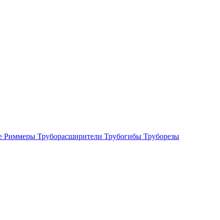
е
Риммеры
Труборасширители
Трубогибы
Труборезы