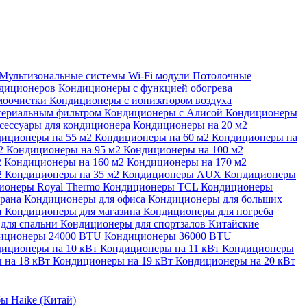
Мультизональные системы
Wi-Fi модули
Потолочные
ндиционеров
Кондиционеры с функцией обогрева
моочистки
Кондиционеры с ионизатором воздуха
териальным фильтром
Кондиционеры с Алисой
Кондиционеры
сессуары для кондиционера
Кондиционеры на 20 м2
иционеры на 55 м2
Кондиционеры на 60 м2
Кондиционеры на
м2
Кондиционеры на 95 м2
Кондиционеры на 100 м2
2
Кондиционеры на 160 м2
Кондиционеры на 170 м2
2
Кондиционеры на 35 м2
Кондиционеры AUX
Кондиционеры
ионеры Royal Thermo
Кондиционеры TCL
Кондиционеры
орана
Кондиционеры для офиса
Кондиционеры для больших
и
Кондиционеры для магазина
Кондиционеры для погреба
для спальни
Кондиционеры для спортзалов
Китайские
иционеры 24000 BTU
Кондиционеры 36000 BTU
иционеры на 10 кВт
Кондиционеры на 11 кВт
Кондиционеры
 на 18 кВт
Кондиционеры на 19 кВт
Кондиционеры на 20 кВт
ы Haike (Китай)