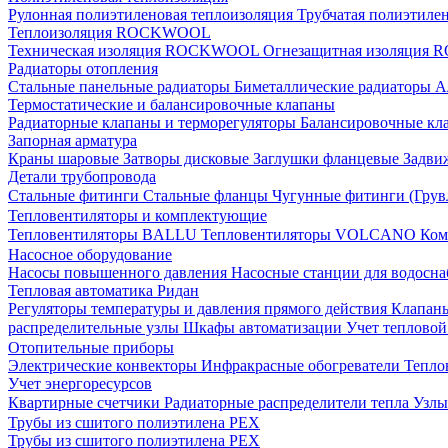
Рулонная полиэтиленовая теплоизоляция
Трубчатая полиэтиле
Теплоизоляция ROCKWOOL
Техническая изоляция ROCKWOOL
Огнезащитная изоляци
Радиаторы отопления
Стальные панельные радиаторы
Биметаллические радиаторы
А
Термостатические и балансировочные клапаны
Радиаторные клапаны и терморегуляторы
Балансировочные кл
Запорная арматура
Краны шаровые
Затворы дисковые
Заглушки фланцевые
Задви
Детали трубопровода
Стальные фитинги
Стальные фланцы
Чугунные фитинги (Грув
Тепловентиляторы и комплектующие
Тепловентиляторы BALLU
Тепловентиляторы VOLCANO
Ком
Насосное оборудование
Насосы повышенного давления
Насосные станции для водосн
Тепловая автоматика Ридан
Регуляторы температуры и давления прямого действия
Клапан
распределительные узлы
Шкафы автоматизации
Учет теплово
Отопительные приборы
Электрические конвекторы
Инфракрасные обогреватели
Тепло
Учет энергоресурсов
Квартирные счетчики
Радиаторные распределители тепла
Узлы
Трубы из сшитого полиэтилена PEX
Трубы из сшитого полиэтилена PEX