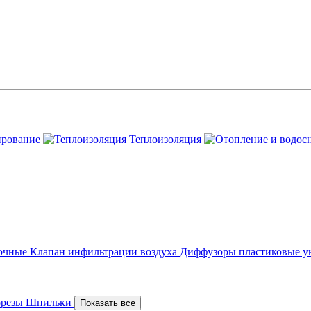
ирование
Теплоизоляция
точные
Клапан инфильтрации воздуха
Диффузоры пластиковые у
орезы
Шпильки
Показать все