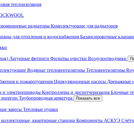
новая теплоизоляция
я ROCKWOOL
люминиевые радиаторы
Комплектующие для радиаторов
апаны для отопления и водоснабжения
Балансировочные клапаны
жки
лок)
Латунные фитинги
Фильтры очистки
Воздухоотводчики
П
плектующие
Водяные тепловентиляторы
Тепловентиляторы Roy
абжения и пожаротушения
Циркуляционные насосы
Дренажные 
ы и электроприводы
Контроллеры и диспетчеризация
Блочные т
й энергии
Трубопроводная арматура
Показать все
вые завесы
Тепловые пушки
 коллекторные, квартирные станции
Компоненты АСКУЭ
Счётч