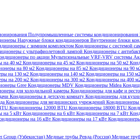
ионирования
Полупромышленные системы кондиционирования
ционеры
Наружные блоки кондиционеров
Внутренние блоки ко
ндиционеры с зимним комплектом
Кондиционеры с системой са
иционеры с ультрафиолетовой лампой
Кондиционеры с антибак
ондиционеры по акции
Мультизональные VRF-VRV системы
Ак
 на 40 м2
Кондиционеры на 45 м2
Кондиционеры на 50 м2
Конд
ионеры на 80 м2
Кондиционеры на 85 м2
Кондиционеры на 90 
ры на 130 м2
Кондиционеры на 140 м2
Кондиционеры на 150 м
ры на 200 м2
Кондиционеры на 300 м2
Кондиционеры на 400 м
ионеры Gree
Кондиционеры MDV
Кондиционеры Midea
Кондиц
онеры для холодильной камеры
Кондиционеры для кафе и рест
дачи
Кондиционеры в детскую комнату
Кондиционеры для кухн
ада
Кондиционеры для медицинских учреждений
Кондиционеры 
 BTU
Кондиционеры 12000 BTU
Кондиционеры 18000 BTU
Конд
 на 5 кВт
Кондиционеры на 6 кВт
Кондиционеры на 7 кВт
Конд
ондиционеры на 16 кВт
Кондиционеры на 17 кВт
Кондиционеры
er Group (Узбекистан)
Медные трубы Ревда (Россия)
Медные труб