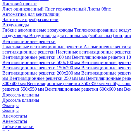
Листовой прокат
Лист оцинкованный
Лист горячекатаный
Листы 08пс
Автоматика для вентиляции
Частотные преобразователи
Воздуховоды
Гибкие алюминиевые воздуховоды
Теплоизолированные возд
воздуховоды
Воздуховоды для напольных (мобильных) конди
Вентиляционные решетки
Пластиковые вентиляционные решетки
Алюминиевые вентиля
вентиляционные решетки
Настенные вентиляционные решетк
Вентиляционные решетки 100 мм
Вентиляционные решетки 1
Вентиляционные решетки 500х100 мм
Вентиляционные решет
Вентиляционные решетки 150х200 мм
Вентиляционные решет
Вентиляционные решетки 200х200 мм
Вентиляционные решет
мм
Вентиляционные решетки 250 мм мм
Вентиляционные реш
300х400 мм
Вентиляционные решетки 350х350 мм
ventilyatsio
решетки 550х550 мм
Вентиляционные решетки 600х600 мм
Ве
Дроссель клапаны
Дроссель клапаны
Фланцы
Фланцы
Анемостаты
Анемостаты
Гибкие вставки