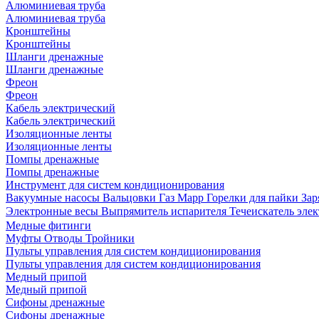
Алюминиевая труба
Алюминиевая труба
Кронштейны
Кронштейны
Шланги дренажные
Шланги дренажные
Фреон
Фреон
Кабель электрический
Кабель электрический
Изоляционные ленты
Изоляционные ленты
Помпы дренажные
Помпы дренажные
Инструмент для систем кондиционирования
Вакуумные насосы
Вальцовки
Газ Mapp
Горелки для пайки
Зар
Электронные весы
Выпрямитель испарителя
Течеискатель эл
Медные фитинги
Муфты
Отводы
Тройники
Пульты управления для систем кондиционирования
Пульты управления для систем кондиционирования
Медный припой
Медный припой
Сифоны дренажные
Сифоны дренажные