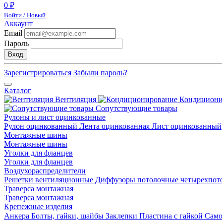
0 ₽
Войти / Новый
Аккаунт
Email
Пароль
Вход
Зарегистрироваться
Забыли пароль?
Каталог
Вентиляция
Кондицион
Сопутствующие товары
Рулоны и лист оцинкованные
Рулон оцинкованный
Лента оцинкованная
Лист оцинкованный
Монтажные шины
Монтажные шины
Уголки для фланцев
Уголки для фланцев
Воздухораспределители
Решетки вентиляционные
Диффузоры потолочные четырехпо
Траверса монтажная
Траверса монтажная
Крепежные изделия
Анкера
Болты, гайки, шайбы
Заклепки
Пластина с гайкой
Сам