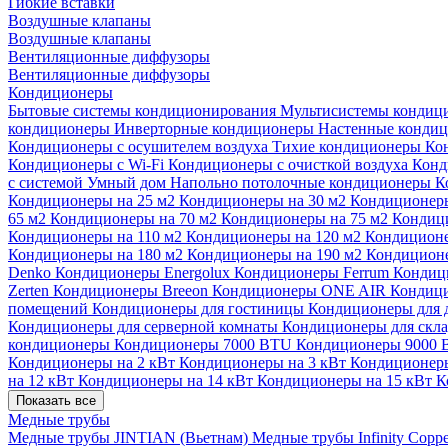
Гибкие вставки
Воздушные клапаны
Воздушные клапаны
Вентиляционные диффузоры
Вентиляционные диффузоры
Кондиционеры
Бытовые системы кондиционирования
Мультисистемы кондиц
кондиционеры
Инверторные кондиционеры
Настенные конди
Кондиционеры с осушителем воздуха
Тихие кондиционеры
Ко
Кондиционеры с Wi-Fi
Кондиционеры с очисткой воздуха
Конд
с системой Умный дом
Напольно потолочные кондиционеры
К
Кондиционеры на 25 м2
Кондиционеры на 30 м2
Кондиционеры
65 м2
Кондиционеры на 70 м2
Кондиционеры на 75 м2
Кондиц
Кондиционеры на 110 м2
Кондиционеры на 120 м2
Кондиционе
Кондиционеры на 180 м2
Кондиционеры на 190 м2
Кондиционе
Denko
Кондиционеры Energolux
Кондиционеры Ferrum
Кондиц
Zerten
Кондиционеры Breeon
Кондиционеры ONE AIR
Кондици
помещений
Кондиционеры для гостиницы
Кондиционеры для 
Кондиционеры для серверной комнаты
Кондиционеры для скл
кондиционеры
Кондиционеры 7000 BTU
Кондиционеры 9000
Кондиционеры на 2 кВт
Кондиционеры на 3 кВт
Кондиционеры
на 12 кВт
Кондиционеры на 14 кВт
Кондиционеры на 15 кВт
К
Показать все
Медные трубы
Медные трубы JINTIAN (Вьетнам)
Медные трубы Infinity Copp