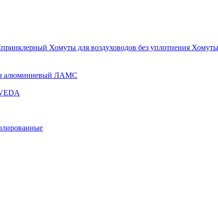
Спринклерный
Хомуты для воздуховодов без уплотнения
Хомуты
ч алюминиевый ЛАМС
и VEDA
золированные