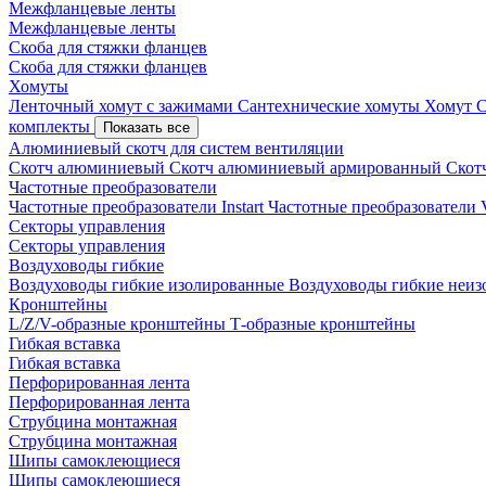
Межфланцевые ленты
Межфланцевые ленты
Скоба для стяжки фланцев
Скоба для стяжки фланцев
Хомуты
Ленточный хомут с зажимами
Сантехнические хомуты
Хомут 
комплекты
Показать все
Алюминиевый скотч для систем вентиляции
Скотч алюминиевый
Скотч алюминиевый армированный
Скот
Частотные преобразователи
Частотные преобразователи Instart
Частотные преобразовател
Секторы управления
Секторы управления
Воздуховоды гибкие
Воздуховоды гибкие изолированные
Воздуховоды гибкие неи
Кронштейны
L/Z/V-образные кронштейны
Т-образные кронштейны
Гибкая вставка
Гибкая вставка
Перфорированная лента
Перфорированная лента
Струбцина монтажная
Струбцина монтажная
Шипы самоклеющиеся
Шипы самоклеющиеся