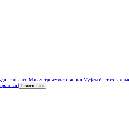
ядные шланги
Манометрические станции
Муфты быстросъемны
ектронный
Показать все