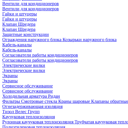
Вентили для кондиционеров
Вентили для кондиционеров
Гайки и штуцеры
Гайки и штуцеры
Клапан Шредера
Клапан Шредера
Защитные конструкции
Ограждения наружного блока
Козырьки наружного блока
Кабель-каналы
Кабель-каналы
Согласователи работы кондиционеров
Согласователи работы кондиционеров
Электрические вилки
Электрические вилки
Экраны
Экраны
Сервисное обслуживание
Сервисное обслуживание
Холодильная арматура Ридан
Фильтры
Смотровые стекла
Краны шаровые
Клапаны обратны
Огнезадерживающая изоляция
Тизол
Велес Групп
Каучуковая теплоизоляция
Рулонная каучуковая теплоизоляция
Трубчатая каучуковая теп
Полиэтиленовая теплоизоляция