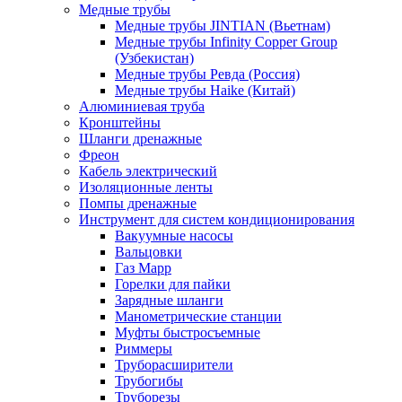
Медные трубы
Медные трубы JINTIAN (Вьетнам)
Медные трубы Infinity Copper Group
(Узбекистан)
Медные трубы Ревда (Россия)
Медные трубы Haike (Китай)
Алюминиевая труба
Кронштейны
Шланги дренажные
Фреон
Кабель электрический
Изоляционные ленты
Помпы дренажные
Инструмент для систем кондиционирования
Вакуумные насосы
Вальцовки
Газ Mapp
Горелки для пайки
Зарядные шланги
Манометрические станции
Муфты быстросъемные
Риммеры
Труборасширители
Трубогибы
Труборезы