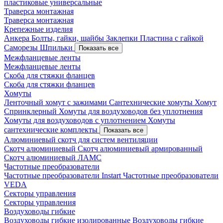
пластиковые универсальные
Траверса монтажная
Траверса монтажная
Крепежные изделия
Анкера
Болты, гайки, шайбы
Заклепки
Пластина с гайкой
Саморезы
Шпильки
Показать все
Межфланцевые ленты
Межфланцевые ленты
Скоба для стяжки фланцев
Скоба для стяжки фланцев
Хомуты
Ленточный хомут с зажимами
Сантехнические хомуты
Хомут
Спринклерный
Хомуты для воздуховодов без уплотнения
Хомуты для воздуховодов с уплотнением
Хомуты
сантехнические комплекты
Показать все
Алюминиевый скотч для систем вентиляции
Скотч алюминиевый
Скотч алюминиевый армированный
Скотч алюминиевый ЛАМС
Частотные преобразователи
Частотные преобразователи Instart
Частотные преобразователи
VEDA
Секторы управления
Секторы управления
Воздуховоды гибкие
Воздуховоды гибкие изолированные
Воздуховоды гибкие