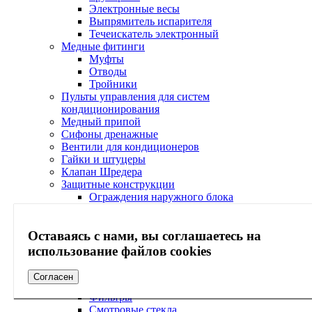
Электронные весы
Выпрямитель испарителя
Течеискатель электронный
Медные фитинги
Муфты
Отводы
Тройники
Пульты управления для систем
кондиционирования
Медный припой
Сифоны дренажные
Вентили для кондиционеров
Гайки и штуцеры
Клапан Шредера
Защитные конструкции
Ограждения наружного блока
Козырьки наружного блока
Кабель-каналы
Оставаясь с нами, вы соглашаетесь на
Согласователи работы кондиционеров
Электрические вилки
использование файлов cookies
Экраны
Сервисное обслуживание
Согласен
Холодильная арматура Ридан
Фильтры
Смотровые стекла