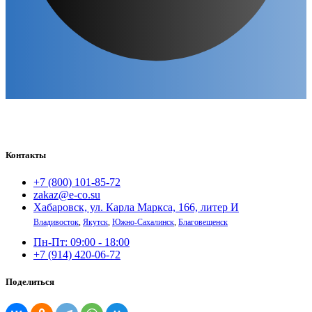
Контакты
+7 (800) 101-85-72
zakaz@e-co.su
Хабаровск, ул. Карла Маркса, 166, литер И
Владивосток
,
Якутск
,
Южно-Сахалинск
,
Благовещенск
Пн-Пт: 09:00 - 18:00
+7 (914) 420-06-72
Поделиться