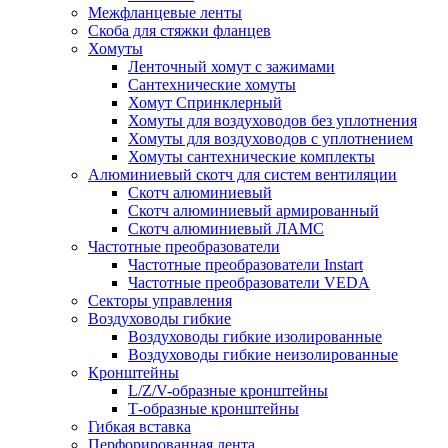
Межфланцевые ленты
Скоба для стяжки фланцев
Хомуты
Ленточный хомут с зажимами
Сантехнические хомуты
Хомут Спринклерный
Хомуты для воздуховодов без уплотнения
Хомуты для воздуховодов с уплотнением
Хомуты сантехнические комплекты
Алюминиевый скотч для систем вентиляции
Скотч алюминиевый
Скотч алюминиевый армированный
Скотч алюминиевый ЛАМС
Частотные преобразователи
Частотные преобразователи Instart
Частотные преобразователи VEDA
Секторы управления
Воздуховоды гибкие
Воздуховоды гибкие изолированные
Воздуховоды гибкие неизолированные
Кронштейны
L/Z/V-образные кронштейны
Т-образные кронштейны
Гибкая вставка
Перфорированная лента