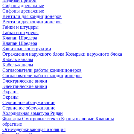
Медный припой
Сифоны дренажные
Сифоны дренажные
Вентили для кондиционеров
Вентили для кондиционеров
Гайки и штуцеры
Гайки и штуцеры
Клапан Шредера
Клапан Шредера
Защитные конструкции
Ограждения наружного блока
Козырьки наружного блока
Кабель-каналы
Кабель-каналы
Согласователи работы кондиционеров
Согласователи работы кондиционеров
Электрические вилки
Электрические вилки
Экраны
Экраны
Сервисное обслуживание
Сервисное обслуживание
Холодильная арматура Ридан
Фильтры
Смотровые стекла
Краны шаровые
Клапаны
обратные
Огнезадерживающая изоляция