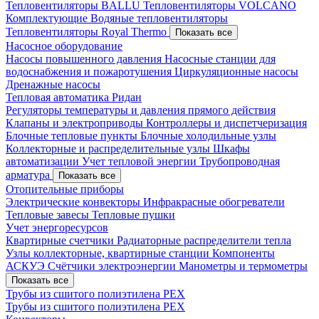
Тепловентиляторы BALLU
Тепловентиляторы VOLCANO
Комплектующие
Водяные тепловентиляторы
Тепловентиляторы Royal Thermo
Показать все
Насосное оборудование
Насосы повышенного давления
Насосные станции для
водоснабжения и пожаротушения
Циркуляционные насосы
Дренажные насосы
Тепловая автоматика Ридан
Регуляторы температуры и давления прямого действия
Клапаны и электроприводы
Контроллеры и диспетчеризация
Блочные тепловые пункты
Блочные холодильные узлы
Коллекторные и распределительные узлы
Шкафы
автоматизации
Учет тепловой энергии
Трубопроводная
арматура
Показать все
Отопительные приборы
Электрические конвекторы
Инфракрасные обогреватели
Тепловые завесы
Тепловые пушки
Учет энергоресурсов
Квартирные счетчики
Радиаторные распределители тепла
Узлы коллекторные, квартирные станции
Компоненты
АСКУЭ
Счётчики электроэнергии
Манометры и термометры
Показать все
Трубы из сшитого полиэтилена PEX
Трубы из сшитого полиэтилена PEX