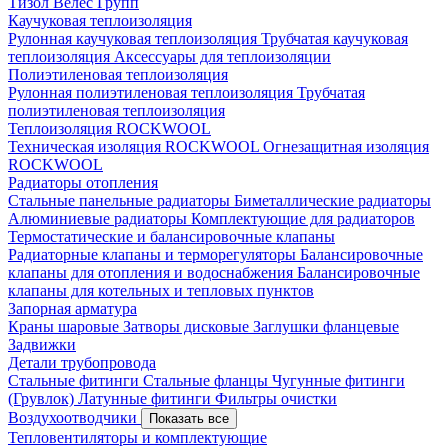
Тизол
Велес Групп
Каучуковая теплоизоляция
Рулонная каучуковая теплоизоляция
Трубчатая каучуковая
теплоизоляция
Аксессуары для теплоизоляции
Полиэтиленовая теплоизоляция
Рулонная полиэтиленовая теплоизоляция
Трубчатая
полиэтиленовая теплоизоляция
Теплоизоляция ROCKWOOL
Техническая изоляция ROCKWOOL
Огнезащитная изоляция
ROCKWOOL
Радиаторы отопления
Стальные панельные радиаторы
Биметаллические радиаторы
Алюминиевые радиаторы
Комплектующие для радиаторов
Термостатические и балансировочные клапаны
Радиаторные клапаны и терморегуляторы
Балансировочные
клапаны для отопления и водоснабжения
Балансировочные
клапаны для котельных и тепловых пунктов
Запорная арматура
Краны шаровые
Затворы дисковые
Заглушки фланцевые
Задвижки
Детали трубопровода
Стальные фитинги
Стальные фланцы
Чугунные фитинги
(Грувлок)
Латунные фитинги
Фильтры очистки
Воздухоотводчики
Показать все
Тепловентиляторы и комплектующие