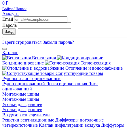
0 ₽
Войти / Новый
Аккаунт
Email
Пароль
Вход
Зарегистрироваться
Забыли пароль?
Каталог
Вентиляция
Кондиционирование
Теплоизоляция
Отопление и водоснабжение
Сопутствующие товары
Рулоны и лист оцинкованные
Рулон оцинкованный
Лента оцинкованная
Лист
оцинкованный
Монтажные шины
Монтажные шины
Уголки для фланцев
Уголки для фланцев
Воздухораспределители
Решетки вентиляционные
Диффузоры потолочные
четырехпоточные
Клапан инфильтрации воздуха
Диффузоры