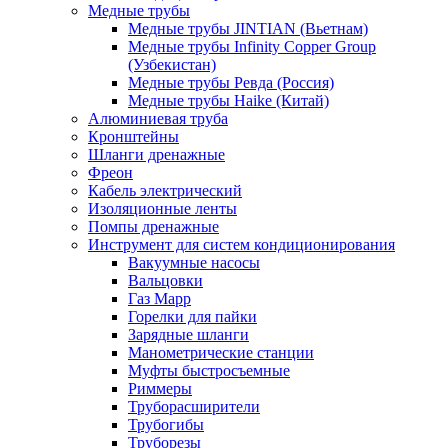
Медные трубы
Медные трубы JINTIAN (Вьетнам)
Медные трубы Infinity Copper Group
(Узбекистан)
Медные трубы Ревда (Россия)
Медные трубы Haike (Китай)
Алюминиевая труба
Кронштейны
Шланги дренажные
Фреон
Кабель электрический
Изоляционные ленты
Помпы дренажные
Инструмент для систем кондиционирования
Вакуумные насосы
Вальцовки
Газ Mapp
Горелки для пайки
Зарядные шланги
Манометрические станции
Муфты быстросъемные
Риммеры
Труборасширители
Трубогибы
Труборезы