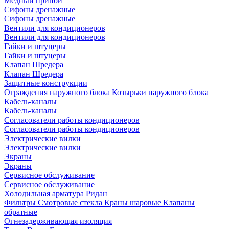
Медный припой
Сифоны дренажные
Сифоны дренажные
Вентили для кондиционеров
Вентили для кондиционеров
Гайки и штуцеры
Гайки и штуцеры
Клапан Шредера
Клапан Шредера
Защитные конструкции
Ограждения наружного блока
Козырьки наружного блока
Кабель-каналы
Кабель-каналы
Согласователи работы кондиционеров
Согласователи работы кондиционеров
Электрические вилки
Электрические вилки
Экраны
Экраны
Сервисное обслуживание
Сервисное обслуживание
Холодильная арматура Ридан
Фильтры
Смотровые стекла
Краны шаровые
Клапаны
обратные
Огнезадерживающая изоляция