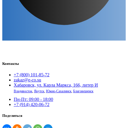
Контакты
+7 (800) 101-85-72
zakaz@e-co.su
Хабаровск, ул. Карла Маркса, 166, литер И
Владивосток
,
Якутск
,
Южно-Сахалинск
,
Благовещенск
Пн-Пт: 09:00 - 18:00
+7 (914) 420-06-72
Поделиться