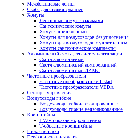
Межфланцевые ленты
Скоба для стяжки фланцев
Хомуты
Ленточный хомут с зажимами
Сантехнические хомуты
Хомут Спринклерный
Хомуты для воздуховодов без уплотнения
Хомуты для воздуховодов с уплотнением
Хомуты сантехнические комплекты
Алюминиевый скотч для систем вентиляции
Скотч алюминиевый
Скотч алюминиевый армированный
Скотч алюминиевый ЛАМС
Частотные преобразователи
Частотные преобразователи Instart
Частотные преобразователи VEDA
Секторы управления
Воздуховоды гибкие
Воздуховоды гибкие изолированные
Воздуховоды гибкие неизолированные
Кронштейны
L/Z/V-образные кронштейны
Т-образные кронштейны
Гибкая вставка
Перфорированная лента