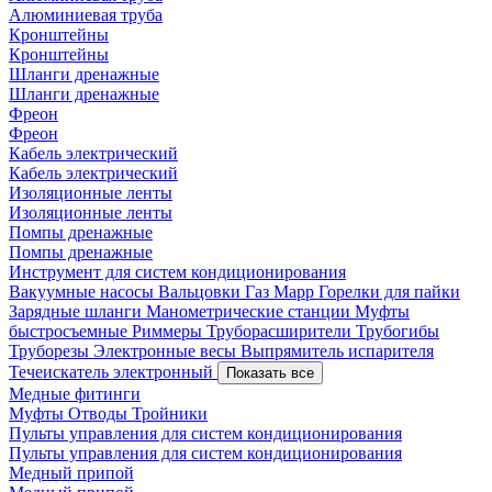
Алюминиевая труба
Кронштейны
Кронштейны
Шланги дренажные
Шланги дренажные
Фреон
Фреон
Кабель электрический
Кабель электрический
Изоляционные ленты
Изоляционные ленты
Помпы дренажные
Помпы дренажные
Инструмент для систем кондиционирования
Вакуумные насосы
Вальцовки
Газ Mapp
Горелки для пайки
Зарядные шланги
Манометрические станции
Муфты
быстросъемные
Риммеры
Труборасширители
Трубогибы
Труборезы
Электронные весы
Выпрямитель испарителя
Течеискатель электронный
Показать все
Медные фитинги
Муфты
Отводы
Тройники
Пульты управления для систем кондиционирования
Пульты управления для систем кондиционирования
Медный припой