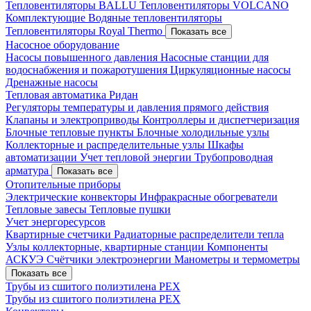
Тепловентиляторы BALLU
Тепловентиляторы VOLCANO
Комплектующие
Водяные тепловентиляторы
Тепловентиляторы Royal Thermo
Показать все
Насосное оборудование
Насосы повышенного давления
Насосные станции для
водоснабжения и пожаротушения
Циркуляционные насосы
Дренажные насосы
Тепловая автоматика Ридан
Регуляторы температуры и давления прямого действия
Клапаны и электроприводы
Контроллеры и диспетчеризация
Блочные тепловые пункты
Блочные холодильные узлы
Коллекторные и распределительные узлы
Шкафы
автоматизации
Учет тепловой энергии
Трубопроводная
арматура
Показать все
Отопительные приборы
Электрические конвекторы
Инфракрасные обогреватели
Тепловые завесы
Тепловые пушки
Учет энергоресурсов
Квартирные счетчики
Радиаторные распределители тепла
Узлы коллекторные, квартирные станции
Компоненты
АСКУЭ
Счётчики электроэнергии
Манометры и термометры
Показать все
Трубы из сшитого полиэтилена PEX
Трубы из сшитого полиэтилена PEX