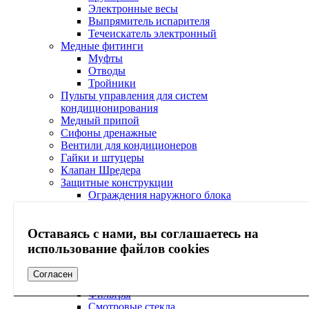
Электронные весы
Выпрямитель испарителя
Течеискатель электронный
Медные фитинги
Муфты
Отводы
Тройники
Пульты управления для систем
кондиционирования
Медный припой
Сифоны дренажные
Вентили для кондиционеров
Гайки и штуцеры
Клапан Шредера
Защитные конструкции
Ограждения наружного блока
Козырьки наружного блока
Кабель-каналы
Оставаясь с нами, вы соглашаетесь на
Согласователи работы кондиционеров
Электрические вилки
использование файлов cookies
Экраны
Сервисное обслуживание
Согласен
Холодильная арматура Ридан
Фильтры
Смотровые стекла