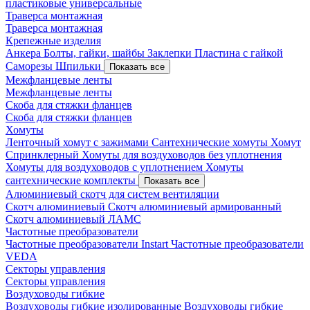
пластиковые универсальные
Траверса монтажная
Траверса монтажная
Крепежные изделия
Анкера
Болты, гайки, шайбы
Заклепки
Пластина с гайкой
Саморезы
Шпильки
Показать все
Межфланцевые ленты
Межфланцевые ленты
Скоба для стяжки фланцев
Скоба для стяжки фланцев
Хомуты
Ленточный хомут с зажимами
Сантехнические хомуты
Хомут
Спринклерный
Хомуты для воздуховодов без уплотнения
Хомуты для воздуховодов с уплотнением
Хомуты
сантехнические комплекты
Показать все
Алюминиевый скотч для систем вентиляции
Скотч алюминиевый
Скотч алюминиевый армированный
Скотч алюминиевый ЛАМС
Частотные преобразователи
Частотные преобразователи Instart
Частотные преобразователи
VEDA
Секторы управления
Секторы управления
Воздуховоды гибкие
Воздуховоды гибкие изолированные
Воздуховоды гибкие