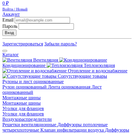
0 ₽
Войти / Новый
Аккаунт
Email
Пароль
Вход
Зарегистрироваться
Забыли пароль?
Каталог
Вентиляция
Кондиционирование
Теплоизоляция
Отопление и водоснабжение
Сопутствующие товары
Рулоны и лист оцинкованные
Рулон оцинкованный
Лента оцинкованная
Лист
оцинкованный
Монтажные шины
Монтажные шины
Уголки для фланцев
Уголки для фланцев
Воздухораспределители
Решетки вентиляционные
Диффузоры потолочные
четырехпоточные
Клапан инфильтрации воздуха
Диффузоры