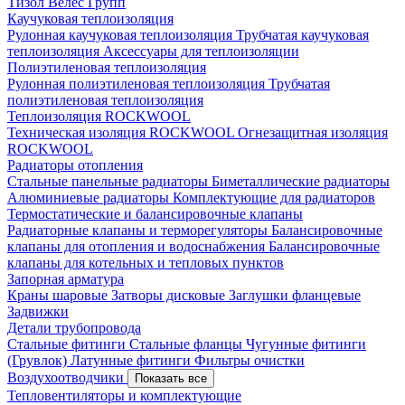
Тизол
Велес Групп
Каучуковая теплоизоляция
Рулонная каучуковая теплоизоляция
Трубчатая каучуковая
теплоизоляция
Аксессуары для теплоизоляции
Полиэтиленовая теплоизоляция
Рулонная полиэтиленовая теплоизоляция
Трубчатая
полиэтиленовая теплоизоляция
Теплоизоляция ROCKWOOL
Техническая изоляция ROCKWOOL
Огнезащитная изоляция
ROCKWOOL
Радиаторы отопления
Стальные панельные радиаторы
Биметаллические радиаторы
Алюминиевые радиаторы
Комплектующие для радиаторов
Термостатические и балансировочные клапаны
Радиаторные клапаны и терморегуляторы
Балансировочные
клапаны для отопления и водоснабжения
Балансировочные
клапаны для котельных и тепловых пунктов
Запорная арматура
Краны шаровые
Затворы дисковые
Заглушки фланцевые
Задвижки
Детали трубопровода
Стальные фитинги
Стальные фланцы
Чугунные фитинги
(Грувлок)
Латунные фитинги
Фильтры очистки
Воздухоотводчики
Показать все
Тепловентиляторы и комплектующие