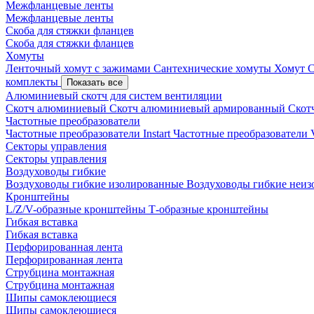
Межфланцевые ленты
Межфланцевые ленты
Скоба для стяжки фланцев
Скоба для стяжки фланцев
Хомуты
Ленточный хомут с зажимами
Сантехнические хомуты
Хомут 
комплекты
Показать все
Алюминиевый скотч для систем вентиляции
Скотч алюминиевый
Скотч алюминиевый армированный
Скот
Частотные преобразователи
Частотные преобразователи Instart
Частотные преобразовател
Секторы управления
Секторы управления
Воздуховоды гибкие
Воздуховоды гибкие изолированные
Воздуховоды гибкие неи
Кронштейны
L/Z/V-образные кронштейны
Т-образные кронштейны
Гибкая вставка
Гибкая вставка
Перфорированная лента
Перфорированная лента
Струбцина монтажная
Струбцина монтажная
Шипы самоклеющиеся
Шипы самоклеющиеся