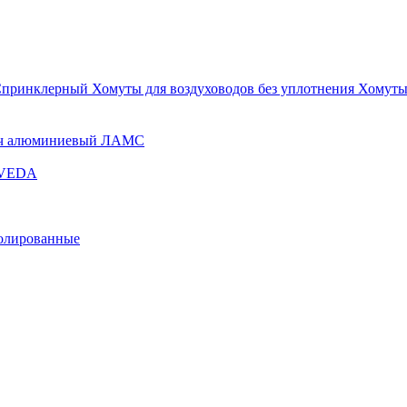
Спринклерный
Хомуты для воздуховодов без уплотнения
Хомуты
ч алюминиевый ЛАМС
и VEDA
золированные