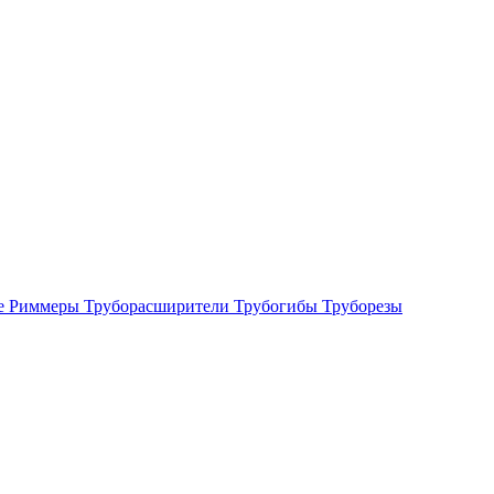
е
Риммеры
Труборасширители
Трубогибы
Труборезы