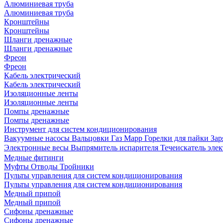
Алюминиевая труба
Алюминиевая труба
Кронштейны
Кронштейны
Шланги дренажные
Шланги дренажные
Фреон
Фреон
Кабель электрический
Кабель электрический
Изоляционные ленты
Изоляционные ленты
Помпы дренажные
Помпы дренажные
Инструмент для систем кондиционирования
Вакуумные насосы
Вальцовки
Газ Mapp
Горелки для пайки
Зар
Электронные весы
Выпрямитель испарителя
Течеискатель эл
Медные фитинги
Муфты
Отводы
Тройники
Пульты управления для систем кондиционирования
Пульты управления для систем кондиционирования
Медный припой
Медный припой
Сифоны дренажные
Сифоны дренажные