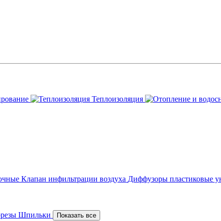
ирование
Теплоизоляция
точные
Клапан инфильтрации воздуха
Диффузоры пластиковые у
орезы
Шпильки
Показать все