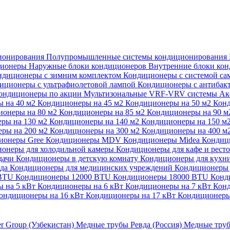
ионирования
Полупромышленные системы кондиционирования
ционеры
Наружные блоки кондиционеров
Внутренние блоки ко
ндиционеры с зимним комплектом
Кондиционеры с системой са
иционеры с ультрафиолетовой лампой
Кондиционеры с антибак
ондиционеры по акции
Мультизональные VRF-VRV системы
Ак
 на 40 м2
Кондиционеры на 45 м2
Кондиционеры на 50 м2
Конд
ионеры на 80 м2
Кондиционеры на 85 м2
Кондиционеры на 90 
ры на 130 м2
Кондиционеры на 140 м2
Кондиционеры на 150 м
ры на 200 м2
Кондиционеры на 300 м2
Кондиционеры на 400 м
ионеры Gree
Кондиционеры MDV
Кондиционеры Midea
Кондиц
онеры для холодильной камеры
Кондиционеры для кафе и рест
дачи
Кондиционеры в детскую комнату
Кондиционеры для кухн
ада
Кондиционеры для медицинских учреждений
Кондиционеры 
 BTU
Кондиционеры 12000 BTU
Кондиционеры 18000 BTU
Конд
 на 5 кВт
Кондиционеры на 6 кВт
Кондиционеры на 7 кВт
Конд
ондиционеры на 16 кВт
Кондиционеры на 17 кВт
Кондиционеры
er Group (Узбекистан)
Медные трубы Ревда (Россия)
Медные труб