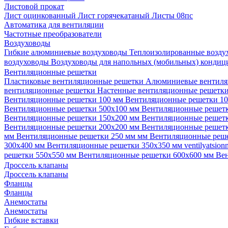
Листовой прокат
Лист оцинкованный
Лист горячекатаный
Листы 08пс
Автоматика для вентиляции
Частотные преобразователи
Воздуховоды
Гибкие алюминиевые воздуховоды
Теплоизолированные возд
воздуховоды
Воздуховоды для напольных (мобильных) конди
Вентиляционные решетки
Пластиковые вентиляционные решетки
Алюминиевые вентиля
вентиляционные решетки
Настенные вентиляционные решетк
Вентиляционные решетки 100 мм
Вентиляционные решетки 1
Вентиляционные решетки 500х100 мм
Вентиляционные решет
Вентиляционные решетки 150х200 мм
Вентиляционные решет
Вентиляционные решетки 200х200 мм
Вентиляционные решет
мм
Вентиляционные решетки 250 мм мм
Вентиляционные реш
300х400 мм
Вентиляционные решетки 350х350 мм
ventilyatsio
решетки 550х550 мм
Вентиляционные решетки 600х600 мм
Ве
Дроссель клапаны
Дроссель клапаны
Фланцы
Фланцы
Анемостаты
Анемостаты
Гибкие вставки