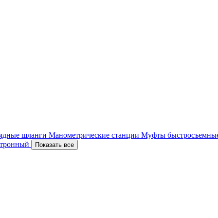
ядные шланги
Манометрические станции
Муфты быстросъемны
ектронный
Показать все