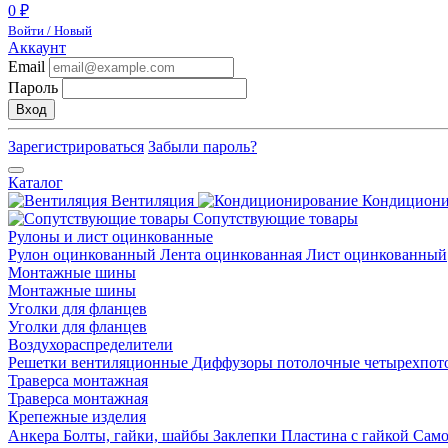
0 ₽
Войти / Новый
Аккаунт
Email
Пароль
Вход
Зарегистрироваться
Забыли пароль?
Каталог
Вентиляция
Кондицион
Сопутствующие товары
Рулоны и лист оцинкованные
Рулон оцинкованный
Лента оцинкованная
Лист оцинкованный
Монтажные шины
Монтажные шины
Уголки для фланцев
Уголки для фланцев
Воздухораспределители
Решетки вентиляционные
Диффузоры потолочные четырехпо
Траверса монтажная
Траверса монтажная
Крепежные изделия
Анкера
Болты, гайки, шайбы
Заклепки
Пластина с гайкой
Сам