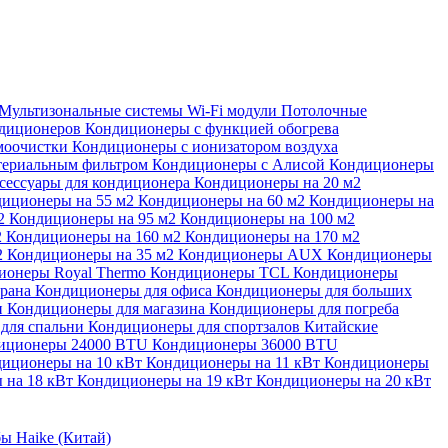
Мультизональные системы
Wi-Fi модули
Потолочные
ндиционеров
Кондиционеры с функцией обогрева
моочистки
Кондиционеры с ионизатором воздуха
териальным фильтром
Кондиционеры с Алисой
Кондиционеры
сессуары для кондиционера
Кондиционеры на 20 м2
иционеры на 55 м2
Кондиционеры на 60 м2
Кондиционеры на
м2
Кондиционеры на 95 м2
Кондиционеры на 100 м2
2
Кондиционеры на 160 м2
Кондиционеры на 170 м2
2
Кондиционеры на 35 м2
Кондиционеры AUX
Кондиционеры
ионеры Royal Thermo
Кондиционеры TCL
Кондиционеры
орана
Кондиционеры для офиса
Кондиционеры для больших
и
Кондиционеры для магазина
Кондиционеры для погреба
для спальни
Кондиционеры для спортзалов
Китайские
иционеры 24000 BTU
Кондиционеры 36000 BTU
иционеры на 10 кВт
Кондиционеры на 11 кВт
Кондиционеры
 на 18 кВт
Кондиционеры на 19 кВт
Кондиционеры на 20 кВт
ы Haike (Китай)