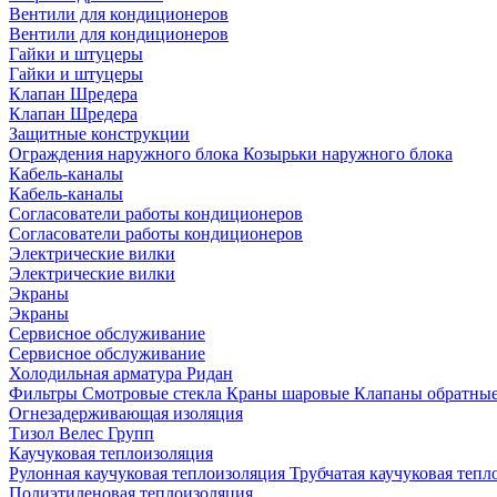
Вентили для кондиционеров
Вентили для кондиционеров
Гайки и штуцеры
Гайки и штуцеры
Клапан Шредера
Клапан Шредера
Защитные конструкции
Ограждения наружного блока
Козырьки наружного блока
Кабель-каналы
Кабель-каналы
Согласователи работы кондиционеров
Согласователи работы кондиционеров
Электрические вилки
Электрические вилки
Экраны
Экраны
Сервисное обслуживание
Сервисное обслуживание
Холодильная арматура Ридан
Фильтры
Смотровые стекла
Краны шаровые
Клапаны обратны
Огнезадерживающая изоляция
Тизол
Велес Групп
Каучуковая теплоизоляция
Рулонная каучуковая теплоизоляция
Трубчатая каучуковая теп
Полиэтиленовая теплоизоляция