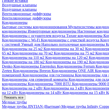
Гибкие вставки
Воздушные клапаны
Воздушные клапаны
Вентиляционные диффузоры
Вентиляционные диффузоры
Кондиционеры
Бытовые системы кондиционирования
Мультисистемы кондиц
кондиционеры
Инверторные кондиционеры
Настенные конди
Кондиционеры с осушителем воздуха
Тихие кондиционеры
Ко
Кондиционеры с Wi-Fi
Кондиционеры с очисткой воздуха
Конд
с системой Умный дом
Напольно потолочные кондиционеры
К
Кондиционеры на 25 м2
Кондиционеры на 30 м2
Кондиционеры
65 м2
Кондиционеры на 70 м2
Кондиционеры на 75 м2
Кондиц
Кондиционеры на 110 м2
Кондиционеры на 120 м2
Кондиционе
Кондиционеры на 180 м2
Кондиционеры на 190 м2
Кондиционе
Denko
Кондиционеры Energolux
Кондиционеры Ferrum
Кондиц
Zerten
Кондиционеры Breeon
Кондиционеры ONE AIR
Кондици
помещений
Кондиционеры для гостиницы
Кондиционеры для 
Кондиционеры для серверной комнаты
Кондиционеры для скл
кондиционеры
Кондиционеры 7000 BTU
Кондиционеры 9000
Кондиционеры на 2 кВт
Кондиционеры на 3 кВт
Кондиционеры
на 12 кВт
Кондиционеры на 14 кВт
Кондиционеры на 15 кВт
К
Показать все
Медные трубы
Медные трубы JINTIAN (Вьетнам)
Медные трубы Infinity Copp