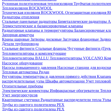
Рулонная полиэтиленовая теплоизоляция
Трубчатая полиэтиле
Теплоизоляция ROCKWOOL
Техническая изоляция ROCKWOOL
Огнезащитная изоляци
Радиаторы отопления
Стальные панельные радиаторы
Биметаллические радиаторы
А
Термостатические и балансировочные клапаны
Радиаторные клапаны и терморегуляторы
Балансировочные кл
Запорная арматура
Краны шаровые
Затворы дисковые
Заглушки фланцевые
Задви
Детали трубопровода
Стальные фитинги
Стальные фланцы
Чугунные фитинги (Грув
Тепловентиляторы и комплектующие
Тепловентиляторы BALLU
Тепловентиляторы VOLCANO
Ком
Насосное оборудование
Насосы повышенного давления
Насосные станции для водосн
Тепловая автоматика Ридан
Регуляторы температуры и давления прямого действия
Клапан
распределительные узлы
Шкафы автоматизации
Учет теплово
Отопительные приборы
Электрические конвекторы
Инфракрасные обогреватели
Тепло
Учет энергоресурсов
Квартирные счетчики
Радиаторные распределители тепла
Узлы
Трубы из сшитого полиэтилена PEX
Трубы из сшитого полиэтилена PEX