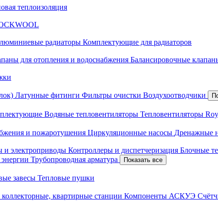
новая теплоизоляция
я ROCKWOOL
люминиевые радиаторы
Комплектующие для радиаторов
апаны для отопления и водоснабжения
Балансировочные клапаны
жки
лок)
Латунные фитинги
Фильтры очистки
Воздухоотводчики
П
плектующие
Водяные тепловентиляторы
Тепловентиляторы Roy
абжения и пожаротушения
Циркуляционные насосы
Дренажные 
ы и электроприводы
Контроллеры и диспетчеризация
Блочные т
й энергии
Трубопроводная арматура
Показать все
вые завесы
Тепловые пушки
 коллекторные, квартирные станции
Компоненты АСКУЭ
Счётч