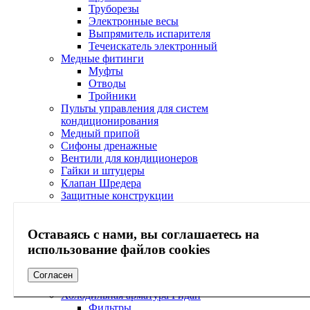
Труборезы
Электронные весы
Выпрямитель испарителя
Течеискатель электронный
Медные фитинги
Муфты
Отводы
Тройники
Пульты управления для систем
кондиционирования
Медный припой
Сифоны дренажные
Вентили для кондиционеров
Гайки и штуцеры
Клапан Шредера
Защитные конструкции
Ограждения наружного блока
Козырьки наружного блока
Оставаясь с нами, вы соглашаетесь на
Кабель-каналы
Согласователи работы кондиционеров
использование файлов cookies
Электрические вилки
Экраны
Согласен
Сервисное обслуживание
Холодильная арматура Ридан
Фильтры