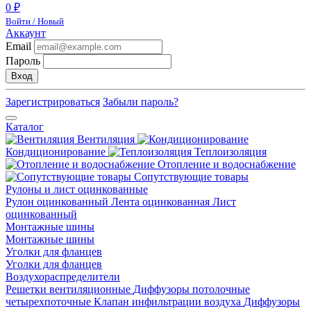
0 ₽
Войти / Новый
Аккаунт
Email
Пароль
Вход
Зарегистрироваться
Забыли пароль?
Каталог
Вентиляция
Кондиционирование
Теплоизоляция
Отопление и водоснабжение
Сопутствующие товары
Рулоны и лист оцинкованные
Рулон оцинкованный
Лента оцинкованная
Лист
оцинкованный
Монтажные шины
Монтажные шины
Уголки для фланцев
Уголки для фланцев
Воздухораспределители
Решетки вентиляционные
Диффузоры потолочные
четырехпоточные
Клапан инфильтрации воздуха
Диффузоры