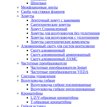
Шпильки
Межфланцевые ленты
Скоба для стяжки фланцев
Хомуты
Ленточный хомут с зажимами
Сантехнические хомуты
Хомут Спринклерный
Хомуты для воздуховодов без уплотнения
Хомуты для воздуховодов с уплотнением
Хомуты сантехнические комплекты
Алюминиевый скотч для систем вентиляции
Скотч алюминиевый
Скотч алюминиевый армированный
Скотч алюминиевый ЛАМС
Частотные преобразователи
Частотные преобразователи Instart
Частотные преобразователи VEDA
Секторы управления
Воздуховоды гибкие
Воздуховоды гибкие изолированные
Воздуховоды гибкие неизолированные
Кронштейны
L/Z/V-образные кронштейны
Т-образные кронштейны
Гибкая вставка