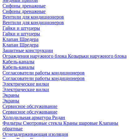
Медный припой
Сифоны дренажные
Сифоны дренажные
Вентили для кондиционеров
Вентили для кондиционеров
Гайки и штуцеры
Гайки и штуцеры
Клапан Шредера
Клапан Шредера
Защитные конструкции
Ограждения наружного блока
Козырьки наружного блока
Кабель-каналы
Кабель-каналы
Согласователи работы кондиционеров
Согласователи работы кондиционеров
Электрические вилки
Электрические вилки
Экраны
Экраны
Сервисное обслуживание
Сервисное обслуживание
Холодильная арматура Ридан
Фильтры
Смотровые стекла
Краны шаровые
Клапаны
обратные
Огнезадерживающая изоляция