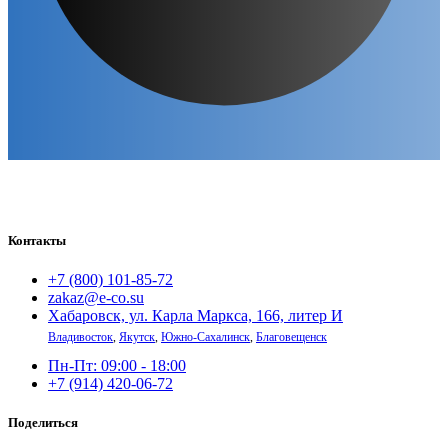
Контакты
+7 (800) 101-85-72
zakaz@e-co.su
Хабаровск, ул. Карла Маркса, 166, литер И
Владивосток
,
Якутск
,
Южно-Сахалинск
,
Благовещенск
Пн-Пт: 09:00 - 18:00
+7 (914) 420-06-72
Поделиться