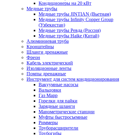
Кондиционеры на 20 кВт
Медные трубы
Медные трубы JINTIAN (Вьетнам)
Медные трубы Infinity Copper Group
(Узбекистан)
Медные трубы Ревда (Россия)
Медные трубы Haike (Китай)
Алюминиевая труба
Кронштейны
Шланги дренажные
Фреон
Кабель электрический
Изоляционные ленты
Помпы дренажные
Инструмент для систем кондиционирования
Вакуумные насосы
Вальцовки
Газ Mapp
Горелки для пайки
Зарядные шланги
Манометрические станции
Муфты быстросъемные
Риммеры
Труборасширители
Трубогибы