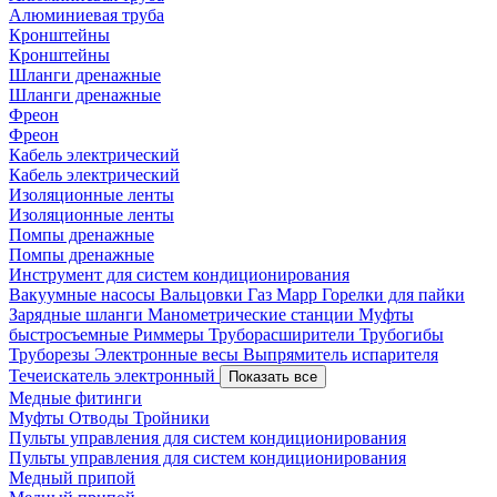
Алюминиевая труба
Кронштейны
Кронштейны
Шланги дренажные
Шланги дренажные
Фреон
Фреон
Кабель электрический
Кабель электрический
Изоляционные ленты
Изоляционные ленты
Помпы дренажные
Помпы дренажные
Инструмент для систем кондиционирования
Вакуумные насосы
Вальцовки
Газ Mapp
Горелки для пайки
Зарядные шланги
Манометрические станции
Муфты
быстросъемные
Риммеры
Труборасширители
Трубогибы
Труборезы
Электронные весы
Выпрямитель испарителя
Течеискатель электронный
Показать все
Медные фитинги
Муфты
Отводы
Тройники
Пульты управления для систем кондиционирования
Пульты управления для систем кондиционирования
Медный припой