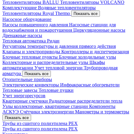
Тепловентиляторы BALLU
Тепловентиляторы VOLCANO
Комплектующие
Водяные тепловентиляторы
Тепловентиляторы Royal Thermo
Показать все
Насосное оборудование
Насосы повышенного давления
Насосные станции для
водоснабжения и пожаротушения
Циркуляционные насосы
Дренажные насосы
Тепловая автоматика Ридан
Регуляторы температуры и давления прямого действия
Клапаны и электроприводы
Контроллеры и диспетчеризация
Блочные тепловые пункты
Блочные холодильные узлы
Коллекторные и распределительные узлы
Шкафы
автоматизации
Учет тепловой энергии
Трубопроводная
арматура
Показать все
Отопительные приборы
Электрические конвекторы
Инфракрасные обогреватели
Тепловые завесы
Тепловые пушки
Учет энергоресурсов
Квартирные счетчики
Радиаторные распределители тепла
Узлы коллекторные, квартирные станции
Компоненты
АСКУЭ
Счётчики электроэнергии
Манометры и термометры
Показать все
Трубы из сшитого полиэтилена PEX
Трубы из сшитого полиэтилена PEX