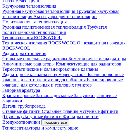
Тизол
Велес Групп
Каучуковая теплоизоляция
Рулонная каучуковая теплоизоляция
Трубчатая каучуковая
теплоизоляция
Аксессуары для теплоизоляции
Полиэтиленовая теплоизоляция
Рулонная полиэтиленовая теплоизоляция
Трубчатая
полиэтиленовая теплоизоляция
Теплоизоляция ROCKWOOL
Техническая изоляция ROCKWOOL
Огнезащитная изоляция
ROCKWOOL
Радиаторы отопления
Стальные панельные радиаторы
Биметаллические радиаторы
Алюминиевые радиаторы
Комплектующие для радиаторов
Термостатические и балансировочные клапаны
Радиаторные клапаны и терморегуляторы
Балансировочные
клапаны для отопления и водоснабжения
Балансировочные
клапаны для котельных и тепловых пунктов
Запорная арматура
Краны шаровые
Затворы дисковые
Заглушки фланцевые
Задвижки
Детали трубопровода
Стальные фитинги
Стальные фланцы
Чугунные фитинги
(Грувлок)
Латунные фитинги
Фильтры очистки
Воздухоотводчики
Показать все
Тепловентиляторы и комплектующие