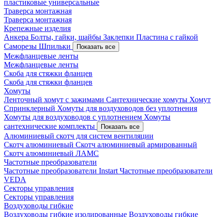
пластиковые универсальные
Траверса монтажная
Траверса монтажная
Крепежные изделия
Анкера
Болты, гайки, шайбы
Заклепки
Пластина с гайкой
Саморезы
Шпильки
Показать все
Межфланцевые ленты
Межфланцевые ленты
Скоба для стяжки фланцев
Скоба для стяжки фланцев
Хомуты
Ленточный хомут с зажимами
Сантехнические хомуты
Хомут
Спринклерный
Хомуты для воздуховодов без уплотнения
Хомуты для воздуховодов с уплотнением
Хомуты
сантехнические комплекты
Показать все
Алюминиевый скотч для систем вентиляции
Скотч алюминиевый
Скотч алюминиевый армированный
Скотч алюминиевый ЛАМС
Частотные преобразователи
Частотные преобразователи Instart
Частотные преобразователи
VEDA
Секторы управления
Секторы управления
Воздуховоды гибкие
Воздуховоды гибкие изолированные
Воздуховоды гибкие