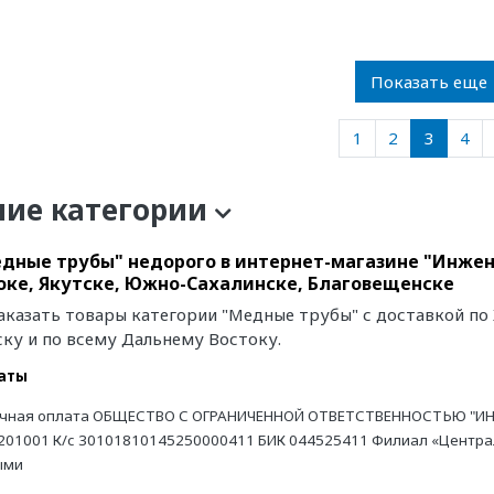
Показать еще
1
2
3
4
ние категории
дные трубы" недорого в интернет-магазине "Инжене
ке, Якутске, Южно-Сахалинске, Благовещенске
аказать товары категории "Медные трубы" с доставкой по
ку и по всему Дальнему Востоку.
аты
чная оплата ОБЩЕСТВО С ОГРАНИЧЕННОЙ ОТВЕТСТВЕННОСТЬЮ "ИН
201001 К/с 30101810145250000411 БИК 044525411 Филиал «Централь
ыми