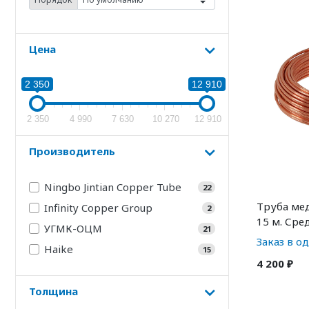
Цена
2 350
12 910
2 350
4 990
7 630
10 270
12 910
Производитель
Ningbo Jintian Copper Tube
22
Труба мед
Infinity Copper Group
2
15 м. Сре
УГМК-ОЦМ
21
Заказ в о
Haike
15
4 200 ₽
Толщина