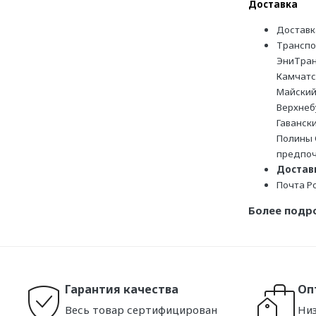
Доставка
Доставк
Транспо
ЭниТран
Камчатс
Майский
Верхнеб
Гаванск
Полины 
предпоч
Доставк
Почта Р
Более подр
Гарантия качества
Оп
Весь товар сертифицирован
Низ