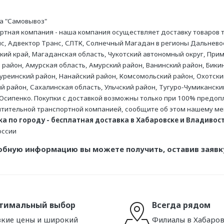
а "Самовывоз"
ртная компания - наша компания осуществляет доставку товаров
с, Адвектор Транс, СЛТК, Солнечный Магадан в регионы Дальневос
кий край, Магаданская область, Чукотский автономный округ, Прим
 район, Амурская область, Амурский район, Ванинский район, Бикин
уреинский район, Нанайский район, Комсомольский район, Охотски
ий район, Сахалинская область, Ульчский район, Тугуро-Чумикански
Осипенко. Покупки с доставкой возможны только при 100% предопла
тительной транспортной компанией, сообщите об этом нашему м
а по городу - бесплатная доставка в Хабаровске и Владивосто
оссии
обную информацию вы можете получить, оставив заявку
тимальный выбор
Всегда рядом
кие цены и широкий
Филиалы в Хабаров