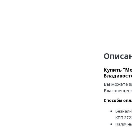
Описа
Купить "Ме
Владивосто
Вы можете з
Благовещенс
Способы опл
Безнали
КПП 272
Наличн