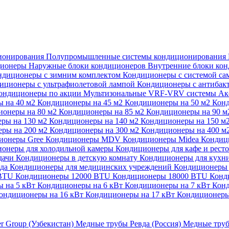
ионирования
Полупромышленные системы кондиционирования
ционеры
Наружные блоки кондиционеров
Внутренние блоки ко
ндиционеры с зимним комплектом
Кондиционеры с системой са
иционеры с ультрафиолетовой лампой
Кондиционеры с антибак
ондиционеры по акции
Мультизональные VRF-VRV системы
Ак
 на 40 м2
Кондиционеры на 45 м2
Кондиционеры на 50 м2
Конд
ионеры на 80 м2
Кондиционеры на 85 м2
Кондиционеры на 90 
ры на 130 м2
Кондиционеры на 140 м2
Кондиционеры на 150 м
ры на 200 м2
Кондиционеры на 300 м2
Кондиционеры на 400 м
ионеры Gree
Кондиционеры MDV
Кондиционеры Midea
Кондиц
онеры для холодильной камеры
Кондиционеры для кафе и рест
дачи
Кондиционеры в детскую комнату
Кондиционеры для кухн
ада
Кондиционеры для медицинских учреждений
Кондиционеры 
 BTU
Кондиционеры 12000 BTU
Кондиционеры 18000 BTU
Конд
 на 5 кВт
Кондиционеры на 6 кВт
Кондиционеры на 7 кВт
Конд
ондиционеры на 16 кВт
Кондиционеры на 17 кВт
Кондиционеры
er Group (Узбекистан)
Медные трубы Ревда (Россия)
Медные труб