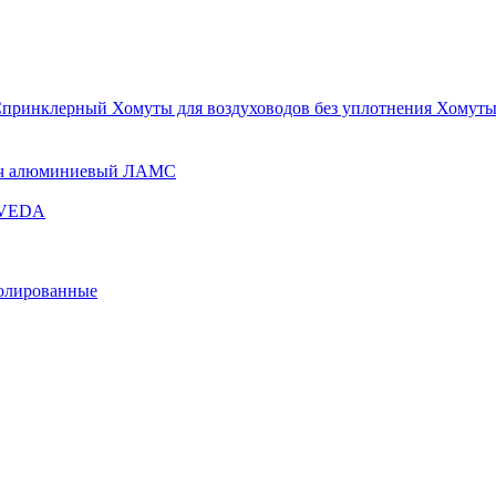
Спринклерный
Хомуты для воздуховодов без уплотнения
Хомуты
ч алюминиевый ЛАМС
и VEDA
золированные