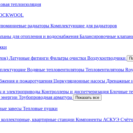
новая теплоизоляция
я ROCKWOOL
люминиевые радиаторы
Комплектующие для радиаторов
апаны для отопления и водоснабжения
Балансировочные клапаны
жки
лок)
Латунные фитинги
Фильтры очистки
Воздухоотводчики
П
плектующие
Водяные тепловентиляторы
Тепловентиляторы Roy
абжения и пожаротушения
Циркуляционные насосы
Дренажные 
ы и электроприводы
Контроллеры и диспетчеризация
Блочные т
й энергии
Трубопроводная арматура
Показать все
вые завесы
Тепловые пушки
 коллекторные, квартирные станции
Компоненты АСКУЭ
Счётч