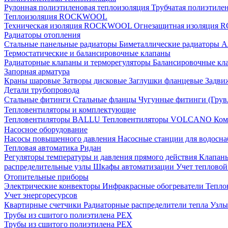
Рулонная полиэтиленовая теплоизоляция
Трубчатая полиэтиле
Теплоизоляция ROCKWOOL
Техническая изоляция ROCKWOOL
Огнезащитная изоляци
Радиаторы отопления
Стальные панельные радиаторы
Биметаллические радиаторы
А
Термостатические и балансировочные клапаны
Радиаторные клапаны и терморегуляторы
Балансировочные кл
Запорная арматура
Краны шаровые
Затворы дисковые
Заглушки фланцевые
Задви
Детали трубопровода
Стальные фитинги
Стальные фланцы
Чугунные фитинги (Грув
Тепловентиляторы и комплектующие
Тепловентиляторы BALLU
Тепловентиляторы VOLCANO
Ком
Насосное оборудование
Насосы повышенного давления
Насосные станции для водосн
Тепловая автоматика Ридан
Регуляторы температуры и давления прямого действия
Клапан
распределительные узлы
Шкафы автоматизации
Учет теплово
Отопительные приборы
Электрические конвекторы
Инфракрасные обогреватели
Тепло
Учет энергоресурсов
Квартирные счетчики
Радиаторные распределители тепла
Узлы
Трубы из сшитого полиэтилена PEX
Трубы из сшитого полиэтилена PEX