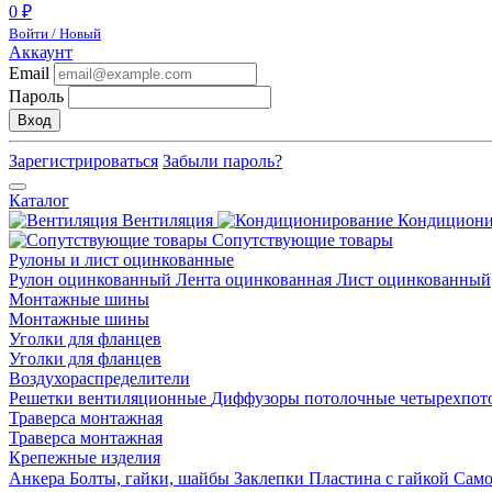
0 ₽
Войти / Новый
Аккаунт
Email
Пароль
Вход
Зарегистрироваться
Забыли пароль?
Каталог
Вентиляция
Кондицион
Сопутствующие товары
Рулоны и лист оцинкованные
Рулон оцинкованный
Лента оцинкованная
Лист оцинкованный
Монтажные шины
Монтажные шины
Уголки для фланцев
Уголки для фланцев
Воздухораспределители
Решетки вентиляционные
Диффузоры потолочные четырехпо
Траверса монтажная
Траверса монтажная
Крепежные изделия
Анкера
Болты, гайки, шайбы
Заклепки
Пластина с гайкой
Сам