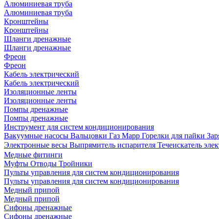
Алюминиевая труба
Алюминиевая труба
Кронштейны
Кронштейны
Шланги дренажные
Шланги дренажные
Фреон
Фреон
Кабель электрический
Кабель электрический
Изоляционные ленты
Изоляционные ленты
Помпы дренажные
Помпы дренажные
Инструмент для систем кондиционирования
Вакуумные насосы
Вальцовки
Газ Mapp
Горелки для пайки
Зар
Электронные весы
Выпрямитель испарителя
Течеискатель эл
Медные фитинги
Муфты
Отводы
Тройники
Пульты управления для систем кондиционирования
Пульты управления для систем кондиционирования
Медный припой
Медный припой
Сифоны дренажные
Сифоны дренажные