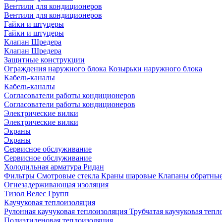
Вентили для кондиционеров
Вентили для кондиционеров
Гайки и штуцеры
Гайки и штуцеры
Клапан Шредера
Клапан Шредера
Защитные конструкции
Ограждения наружного блока
Козырьки наружного блока
Кабель-каналы
Кабель-каналы
Согласователи работы кондиционеров
Согласователи работы кондиционеров
Электрические вилки
Электрические вилки
Экраны
Экраны
Сервисное обслуживание
Сервисное обслуживание
Холодильная арматура Ридан
Фильтры
Смотровые стекла
Краны шаровые
Клапаны обратны
Огнезадерживающая изоляция
Тизол
Велес Групп
Каучуковая теплоизоляция
Рулонная каучуковая теплоизоляция
Трубчатая каучуковая теп
Полиэтиленовая теплоизоляция