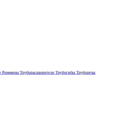
е
Риммеры
Труборасширители
Трубогибы
Труборезы