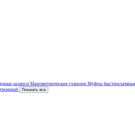
ядные шланги
Манометрические станции
Муфты быстросъемны
ектронный
Показать все