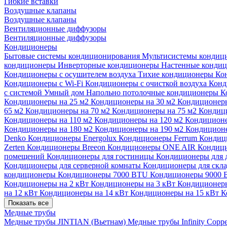
Гибкие вставки
Воздушные клапаны
Воздушные клапаны
Вентиляционные диффузоры
Вентиляционные диффузоры
Кондиционеры
Бытовые системы кондиционирования
Мультисистемы кондиц
кондиционеры
Инверторные кондиционеры
Настенные конди
Кондиционеры с осушителем воздуха
Тихие кондиционеры
Ко
Кондиционеры с Wi-Fi
Кондиционеры с очисткой воздуха
Конд
с системой Умный дом
Напольно потолочные кондиционеры
К
Кондиционеры на 25 м2
Кондиционеры на 30 м2
Кондиционеры
65 м2
Кондиционеры на 70 м2
Кондиционеры на 75 м2
Кондиц
Кондиционеры на 110 м2
Кондиционеры на 120 м2
Кондиционе
Кондиционеры на 180 м2
Кондиционеры на 190 м2
Кондиционе
Denko
Кондиционеры Energolux
Кондиционеры Ferrum
Кондиц
Zerten
Кондиционеры Breeon
Кондиционеры ONE AIR
Кондици
помещений
Кондиционеры для гостиницы
Кондиционеры для 
Кондиционеры для серверной комнаты
Кондиционеры для скл
кондиционеры
Кондиционеры 7000 BTU
Кондиционеры 9000
Кондиционеры на 2 кВт
Кондиционеры на 3 кВт
Кондиционеры
на 12 кВт
Кондиционеры на 14 кВт
Кондиционеры на 15 кВт
К
Показать все
Медные трубы
Медные трубы JINTIAN (Вьетнам)
Медные трубы Infinity Copp