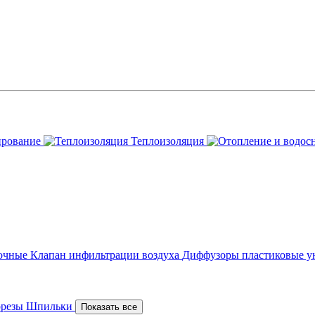
ирование
Теплоизоляция
точные
Клапан инфильтрации воздуха
Диффузоры пластиковые у
орезы
Шпильки
Показать все