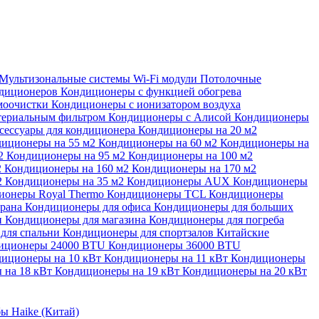
Мультизональные системы
Wi-Fi модули
Потолочные
ндиционеров
Кондиционеры с функцией обогрева
моочистки
Кондиционеры с ионизатором воздуха
териальным фильтром
Кондиционеры с Алисой
Кондиционеры
сессуары для кондиционера
Кондиционеры на 20 м2
иционеры на 55 м2
Кондиционеры на 60 м2
Кондиционеры на
м2
Кондиционеры на 95 м2
Кондиционеры на 100 м2
2
Кондиционеры на 160 м2
Кондиционеры на 170 м2
2
Кондиционеры на 35 м2
Кондиционеры AUX
Кондиционеры
ионеры Royal Thermo
Кондиционеры TCL
Кондиционеры
орана
Кондиционеры для офиса
Кондиционеры для больших
и
Кондиционеры для магазина
Кондиционеры для погреба
для спальни
Кондиционеры для спортзалов
Китайские
иционеры 24000 BTU
Кондиционеры 36000 BTU
иционеры на 10 кВт
Кондиционеры на 11 кВт
Кондиционеры
 на 18 кВт
Кондиционеры на 19 кВт
Кондиционеры на 20 кВт
ы Haike (Китай)