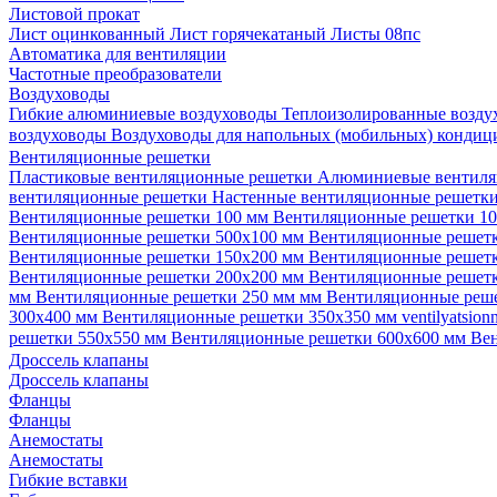
Листовой прокат
Лист оцинкованный
Лист горячекатаный
Листы 08пс
Автоматика для вентиляции
Частотные преобразователи
Воздуховоды
Гибкие алюминиевые воздуховоды
Теплоизолированные возд
воздуховоды
Воздуховоды для напольных (мобильных) конди
Вентиляционные решетки
Пластиковые вентиляционные решетки
Алюминиевые вентиля
вентиляционные решетки
Настенные вентиляционные решетк
Вентиляционные решетки 100 мм
Вентиляционные решетки 1
Вентиляционные решетки 500х100 мм
Вентиляционные решет
Вентиляционные решетки 150х200 мм
Вентиляционные решет
Вентиляционные решетки 200х200 мм
Вентиляционные решет
мм
Вентиляционные решетки 250 мм мм
Вентиляционные реш
300х400 мм
Вентиляционные решетки 350х350 мм
ventilyatsio
решетки 550х550 мм
Вентиляционные решетки 600х600 мм
Ве
Дроссель клапаны
Дроссель клапаны
Фланцы
Фланцы
Анемостаты
Анемостаты
Гибкие вставки