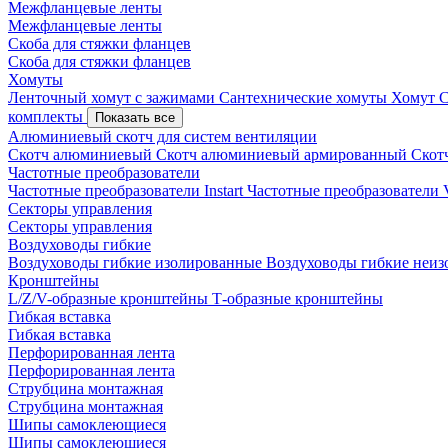
Межфланцевые ленты
Межфланцевые ленты
Скоба для стяжки фланцев
Скоба для стяжки фланцев
Хомуты
Ленточный хомут с зажимами
Сантехнические хомуты
Хомут 
комплекты
Показать все
Алюминиевый скотч для систем вентиляции
Скотч алюминиевый
Скотч алюминиевый армированный
Скот
Частотные преобразователи
Частотные преобразователи Instart
Частотные преобразовател
Секторы управления
Секторы управления
Воздуховоды гибкие
Воздуховоды гибкие изолированные
Воздуховоды гибкие неи
Кронштейны
L/Z/V-образные кронштейны
Т-образные кронштейны
Гибкая вставка
Гибкая вставка
Перфорированная лента
Перфорированная лента
Струбцина монтажная
Струбцина монтажная
Шипы самоклеющиеся
Шипы самоклеющиеся