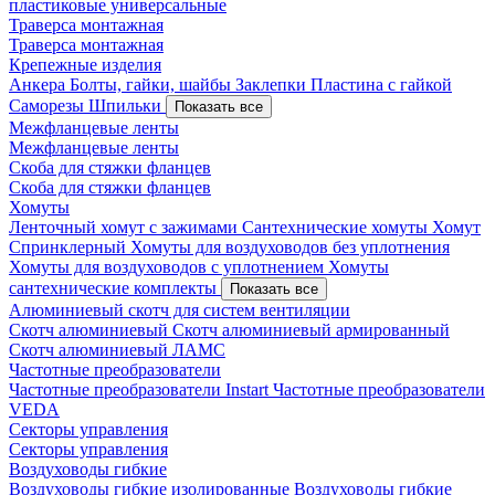
пластиковые универсальные
Траверса монтажная
Траверса монтажная
Крепежные изделия
Анкера
Болты, гайки, шайбы
Заклепки
Пластина с гайкой
Саморезы
Шпильки
Показать все
Межфланцевые ленты
Межфланцевые ленты
Скоба для стяжки фланцев
Скоба для стяжки фланцев
Хомуты
Ленточный хомут с зажимами
Сантехнические хомуты
Хомут
Спринклерный
Хомуты для воздуховодов без уплотнения
Хомуты для воздуховодов с уплотнением
Хомуты
сантехнические комплекты
Показать все
Алюминиевый скотч для систем вентиляции
Скотч алюминиевый
Скотч алюминиевый армированный
Скотч алюминиевый ЛАМС
Частотные преобразователи
Частотные преобразователи Instart
Частотные преобразователи
VEDA
Секторы управления
Секторы управления
Воздуховоды гибкие
Воздуховоды гибкие изолированные
Воздуховоды гибкие