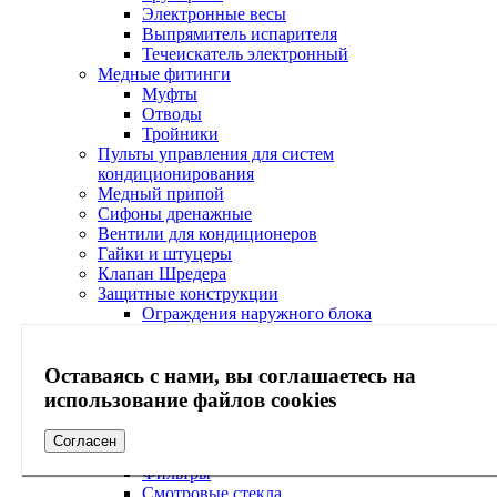
Электронные весы
Выпрямитель испарителя
Течеискатель электронный
Медные фитинги
Муфты
Отводы
Тройники
Пульты управления для систем
кондиционирования
Медный припой
Сифоны дренажные
Вентили для кондиционеров
Гайки и штуцеры
Клапан Шредера
Защитные конструкции
Ограждения наружного блока
Козырьки наружного блока
Кабель-каналы
Оставаясь с нами, вы соглашаетесь на
Согласователи работы кондиционеров
Электрические вилки
использование файлов cookies
Экраны
Сервисное обслуживание
Согласен
Холодильная арматура Ридан
Фильтры
Смотровые стекла