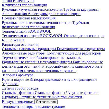
Тизол
Велес Групп
Каучуковая теплоизоляция
Рулонная каучуковая теплоизоляция
Трубчатая каучуковая
теплоизоляция
Аксессуары для теплоизоляции
Полиэтиленовая теплоизоляция
Рулонная полиэтиленовая теплоизоляция
Трубчатая
полиэтиленовая теплоизоляция
Теплоизоляция ROCKWOOL
Техническая изоляция ROCKWOOL
Огнезащитная изоляция
ROCKWOOL
Радиаторы отопления
Стальные панельные радиаторы
Биметаллические радиаторы
Алюминиевые радиаторы
Комплектующие для радиаторов
Термостатические и балансировочные клапаны
Радиаторные клапаны и терморегуляторы
Балансировочные
клапаны для отопления и водоснабжения
Балансировочные
клапаны для котельных и тепловых пунктов
Запорная арматура
Краны шаровые
Затворы дисковые
Заглушки фланцевые
Задвижки
Детали трубопровода
Стальные фитинги
Стальные фланцы
Чугунные фитинги
(Грувлок)
Латунные фитинги
Фильтры очистки
Воздухоотводчики
Показать все
Тепловентиляторы и комплектующие