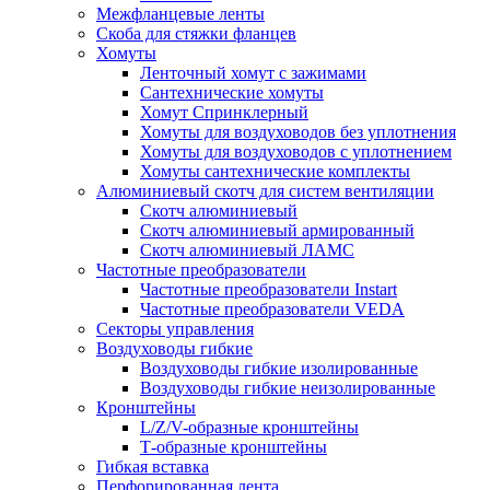
Межфланцевые ленты
Скоба для стяжки фланцев
Хомуты
Ленточный хомут с зажимами
Сантехнические хомуты
Хомут Спринклерный
Хомуты для воздуховодов без уплотнения
Хомуты для воздуховодов с уплотнением
Хомуты сантехнические комплекты
Алюминиевый скотч для систем вентиляции
Скотч алюминиевый
Скотч алюминиевый армированный
Скотч алюминиевый ЛАМС
Частотные преобразователи
Частотные преобразователи Instart
Частотные преобразователи VEDA
Секторы управления
Воздуховоды гибкие
Воздуховоды гибкие изолированные
Воздуховоды гибкие неизолированные
Кронштейны
L/Z/V-образные кронштейны
Т-образные кронштейны
Гибкая вставка
Перфорированная лента