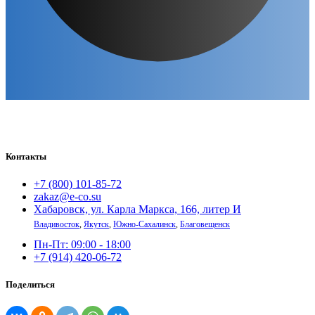
Контакты
+7 (800) 101-85-72
zakaz@e-co.su
Хабаровск, ул. Карла Маркса, 166, литер И
Владивосток
,
Якутск
,
Южно-Сахалинск
,
Благовещенск
Пн-Пт: 09:00 - 18:00
+7 (914) 420-06-72
Поделиться