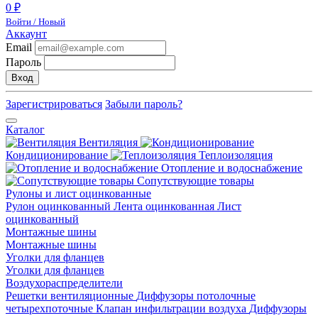
0 ₽
Войти / Новый
Аккаунт
Email
Пароль
Вход
Зарегистрироваться
Забыли пароль?
Каталог
Вентиляция
Кондиционирование
Теплоизоляция
Отопление и водоснабжение
Сопутствующие товары
Рулоны и лист оцинкованные
Рулон оцинкованный
Лента оцинкованная
Лист
оцинкованный
Монтажные шины
Монтажные шины
Уголки для фланцев
Уголки для фланцев
Воздухораспределители
Решетки вентиляционные
Диффузоры потолочные
четырехпоточные
Клапан инфильтрации воздуха
Диффузоры