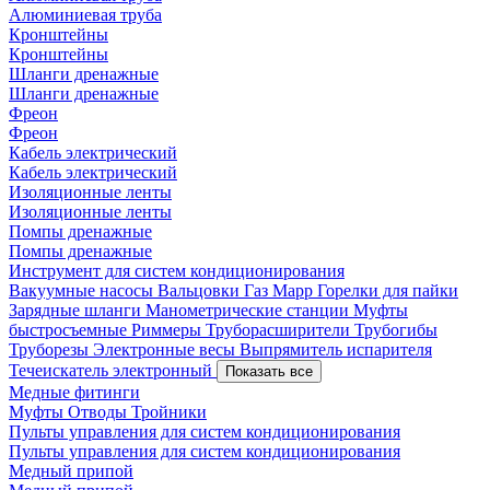
Алюминиевая труба
Кронштейны
Кронштейны
Шланги дренажные
Шланги дренажные
Фреон
Фреон
Кабель электрический
Кабель электрический
Изоляционные ленты
Изоляционные ленты
Помпы дренажные
Помпы дренажные
Инструмент для систем кондиционирования
Вакуумные насосы
Вальцовки
Газ Mapp
Горелки для пайки
Зарядные шланги
Манометрические станции
Муфты
быстросъемные
Риммеры
Труборасширители
Трубогибы
Труборезы
Электронные весы
Выпрямитель испарителя
Течеискатель электронный
Показать все
Медные фитинги
Муфты
Отводы
Тройники
Пульты управления для систем кондиционирования
Пульты управления для систем кондиционирования
Медный припой