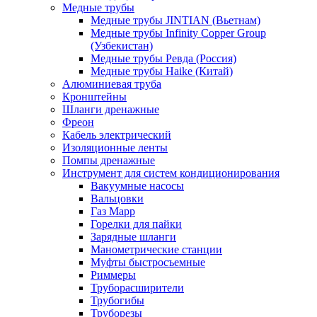
Медные трубы
Медные трубы JINTIAN (Вьетнам)
Медные трубы Infinity Copper Group
(Узбекистан)
Медные трубы Ревда (Россия)
Медные трубы Haike (Китай)
Алюминиевая труба
Кронштейны
Шланги дренажные
Фреон
Кабель электрический
Изоляционные ленты
Помпы дренажные
Инструмент для систем кондиционирования
Вакуумные насосы
Вальцовки
Газ Mapp
Горелки для пайки
Зарядные шланги
Манометрические станции
Муфты быстросъемные
Риммеры
Труборасширители
Трубогибы
Труборезы