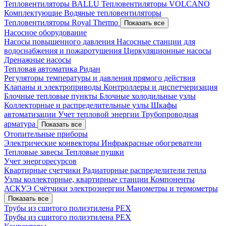
Тепловентиляторы BALLU
Тепловентиляторы VOLCANO
Комплектующие
Водяные тепловентиляторы
Тепловентиляторы Royal Thermo
Показать все
Насосное оборудование
Насосы повышенного давления
Насосные станции для
водоснабжения и пожаротушения
Циркуляционные насосы
Дренажные насосы
Тепловая автоматика Ридан
Регуляторы температуры и давления прямого действия
Клапаны и электроприводы
Контроллеры и диспетчеризация
Блочные тепловые пункты
Блочные холодильные узлы
Коллекторные и распределительные узлы
Шкафы
автоматизации
Учет тепловой энергии
Трубопроводная
арматура
Показать все
Отопительные приборы
Электрические конвекторы
Инфракрасные обогреватели
Тепловые завесы
Тепловые пушки
Учет энергоресурсов
Квартирные счетчики
Радиаторные распределители тепла
Узлы коллекторные, квартирные станции
Компоненты
АСКУЭ
Счётчики электроэнергии
Манометры и термометры
Показать все
Трубы из сшитого полиэтилена PEX
Трубы из сшитого полиэтилена PEX