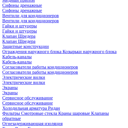
Медный припой
Сифоны дренажные
Сифоны дренажные
Вентили для кондиционеров
Вентили для кондиционеров
Гайки и штуцеры
Гайки и штуцеры
Клапан Шредера
Клапан Шредера
Защитные конструкции
Ограждения наружного блока
Козырьки наружного блока
Кабель-каналы
Кабель-каналы
Согласователи работы кондиционеров
Согласователи работы кондиционеров
Электрические вилки
Электрические вилки
Экраны
Экраны
Сервисное обслуживание
Сервисное обслуживание
Холодильная арматура Ридан
Фильтры
Смотровые стекла
Краны шаровые
Клапаны
обратные
Огнезадерживающая изоляция