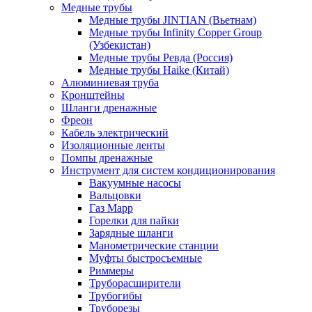
Медные трубы
Медные трубы JINTIAN (Вьетнам)
Медные трубы Infinity Copper Group
(Узбекистан)
Медные трубы Ревда (Россия)
Медные трубы Haike (Китай)
Алюминиевая труба
Кронштейны
Шланги дренажные
Фреон
Кабель электрический
Изоляционные ленты
Помпы дренажные
Инструмент для систем кондиционирования
Вакуумные насосы
Вальцовки
Газ Mapp
Горелки для пайки
Зарядные шланги
Манометрические станции
Муфты быстросъемные
Риммеры
Труборасширители
Трубогибы
Труборезы