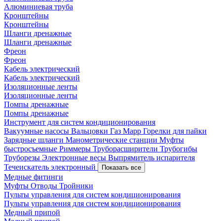
Алюминиевая труба
Кронштейны
Кронштейны
Шланги дренажные
Шланги дренажные
Фреон
Фреон
Кабель электрический
Кабель электрический
Изоляционные ленты
Изоляционные ленты
Помпы дренажные
Помпы дренажные
Инструмент для систем кондиционирования
Вакуумные насосы
Вальцовки
Газ Mapp
Горелки для пайки
Зарядные шланги
Манометрические станции
Муфты
быстросъемные
Риммеры
Труборасширители
Трубогибы
Труборезы
Электронные весы
Выпрямитель испарителя
Течеискатель электронный
Показать все
Медные фитинги
Муфты
Отводы
Тройники
Пульты управления для систем кондиционирования
Пульты управления для систем кондиционирования
Медный припой