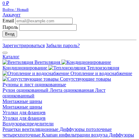
0 ₽
Войти / Новый
Аккаунт
Email
Пароль
Вход
Зарегистрироваться
Забыли пароль?
Каталог
Вентиляция
Кондиционирование
Теплоизоляция
Отопление и водоснабжение
Сопутствующие товары
Рулоны и лист оцинкованные
Рулон оцинкованный
Лента оцинкованная
Лист
оцинкованный
Монтажные шины
Монтажные шины
Уголки для фланцев
Уголки для фланцев
Воздухораспределители
Решетки вентиляционные
Диффузоры потолочные
четырехпоточные
Клапан инфильтрации воздуха
Диффузоры