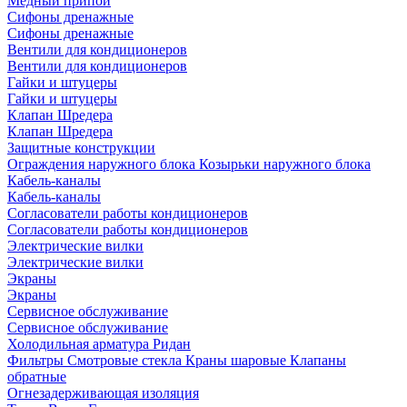
Медный припой
Сифоны дренажные
Сифоны дренажные
Вентили для кондиционеров
Вентили для кондиционеров
Гайки и штуцеры
Гайки и штуцеры
Клапан Шредера
Клапан Шредера
Защитные конструкции
Ограждения наружного блока
Козырьки наружного блока
Кабель-каналы
Кабель-каналы
Согласователи работы кондиционеров
Согласователи работы кондиционеров
Электрические вилки
Электрические вилки
Экраны
Экраны
Сервисное обслуживание
Сервисное обслуживание
Холодильная арматура Ридан
Фильтры
Смотровые стекла
Краны шаровые
Клапаны
обратные
Огнезадерживающая изоляция