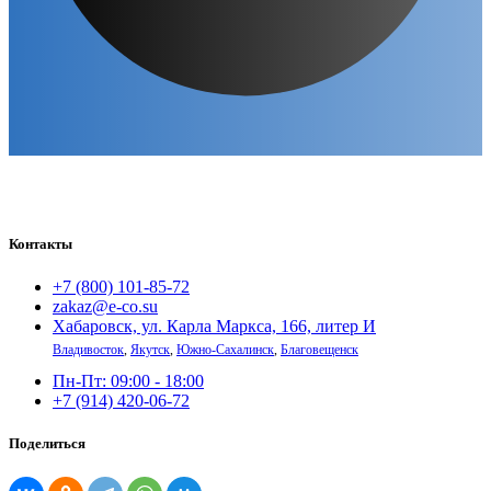
Контакты
+7 (800) 101-85-72
zakaz@e-co.su
Хабаровск, ул. Карла Маркса, 166, литер И
Владивосток
,
Якутск
,
Южно-Сахалинск
,
Благовещенск
Пн-Пт: 09:00 - 18:00
+7 (914) 420-06-72
Поделиться