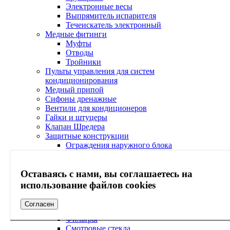
Электронные весы
Выпрямитель испарителя
Течеискатель электронный
Медные фитинги
Муфты
Отводы
Тройники
Пульты управления для систем
кондиционирования
Медный припой
Сифоны дренажные
Вентили для кондиционеров
Гайки и штуцеры
Клапан Шредера
Защитные конструкции
Ограждения наружного блока
Козырьки наружного блока
Кабель-каналы
Оставаясь с нами, вы соглашаетесь на
Согласователи работы кондиционеров
Электрические вилки
использование файлов cookies
Экраны
Сервисное обслуживание
Согласен
Холодильная арматура Ридан
Фильтры
Смотровые стекла