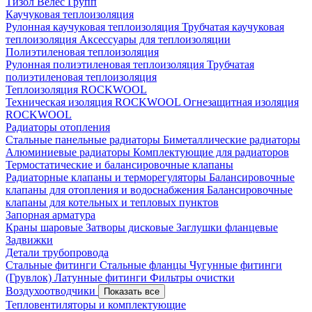
Тизол
Велес Групп
Каучуковая теплоизоляция
Рулонная каучуковая теплоизоляция
Трубчатая каучуковая
теплоизоляция
Аксессуары для теплоизоляции
Полиэтиленовая теплоизоляция
Рулонная полиэтиленовая теплоизоляция
Трубчатая
полиэтиленовая теплоизоляция
Теплоизоляция ROCKWOOL
Техническая изоляция ROCKWOOL
Огнезащитная изоляция
ROCKWOOL
Радиаторы отопления
Стальные панельные радиаторы
Биметаллические радиаторы
Алюминиевые радиаторы
Комплектующие для радиаторов
Термостатические и балансировочные клапаны
Радиаторные клапаны и терморегуляторы
Балансировочные
клапаны для отопления и водоснабжения
Балансировочные
клапаны для котельных и тепловых пунктов
Запорная арматура
Краны шаровые
Затворы дисковые
Заглушки фланцевые
Задвижки
Детали трубопровода
Стальные фитинги
Стальные фланцы
Чугунные фитинги
(Грувлок)
Латунные фитинги
Фильтры очистки
Воздухоотводчики
Показать все
Тепловентиляторы и комплектующие