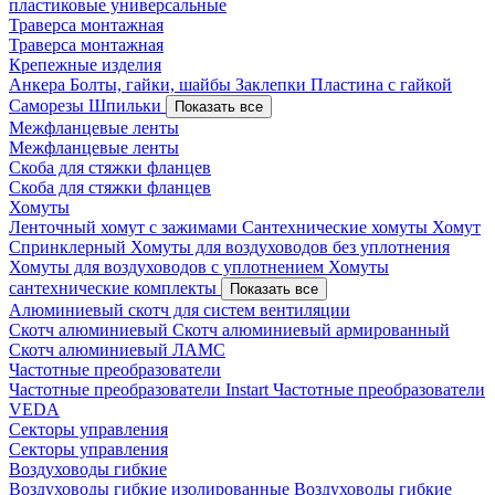
пластиковые универсальные
Траверса монтажная
Траверса монтажная
Крепежные изделия
Анкера
Болты, гайки, шайбы
Заклепки
Пластина с гайкой
Саморезы
Шпильки
Показать все
Межфланцевые ленты
Межфланцевые ленты
Скоба для стяжки фланцев
Скоба для стяжки фланцев
Хомуты
Ленточный хомут с зажимами
Сантехнические хомуты
Хомут
Спринклерный
Хомуты для воздуховодов без уплотнения
Хомуты для воздуховодов с уплотнением
Хомуты
сантехнические комплекты
Показать все
Алюминиевый скотч для систем вентиляции
Скотч алюминиевый
Скотч алюминиевый армированный
Скотч алюминиевый ЛАМС
Частотные преобразователи
Частотные преобразователи Instart
Частотные преобразователи
VEDA
Секторы управления
Секторы управления
Воздуховоды гибкие
Воздуховоды гибкие изолированные
Воздуховоды гибкие