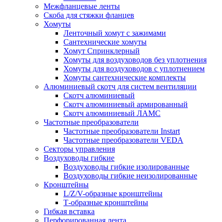
Межфланцевые ленты
Скоба для стяжки фланцев
Хомуты
Ленточный хомут с зажимами
Сантехнические хомуты
Хомут Спринклерный
Хомуты для воздуховодов без уплотнения
Хомуты для воздуховодов с уплотнением
Хомуты сантехнические комплекты
Алюминиевый скотч для систем вентиляции
Скотч алюминиевый
Скотч алюминиевый армированный
Скотч алюминиевый ЛАМС
Частотные преобразователи
Частотные преобразователи Instart
Частотные преобразователи VEDA
Секторы управления
Воздуховоды гибкие
Воздуховоды гибкие изолированные
Воздуховоды гибкие неизолированные
Кронштейны
L/Z/V-образные кронштейны
Т-образные кронштейны
Гибкая вставка
Перфорированная лента