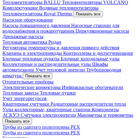
Тепловентиляторы BALLU
Тепловентиляторы VOLCANO
Комплектующие
Водяные тепловентиляторы
Тепловентиляторы Royal Thermo
Показать все
Насосное оборудование
Насосы повышенного давления
Насосные станции для
водоснабжения и пожаротушения
Циркуляционные насосы
Дренажные насосы
Тепловая автоматика Ридан
Регуляторы температуры и давления прямого действия
Клапаны и электроприводы
Контроллеры и диспетчеризация
Блочные тепловые пункты
Блочные холодильные узлы
Коллекторные и распределительные узлы
Шкафы
автоматизации
Учет тепловой энергии
Трубопроводная
арматура
Показать все
Отопительные приборы
Электрические конвекторы
Инфракрасные обогреватели
Тепловые завесы
Тепловые пушки
Учет энергоресурсов
Квартирные счетчики
Радиаторные распределители тепла
Узлы коллекторные, квартирные станции
Компоненты
АСКУЭ
Счётчики электроэнергии
Манометры и термометры
Показать все
Трубы из сшитого полиэтилена PEX
Трубы из сшитого полиэтилена PEX