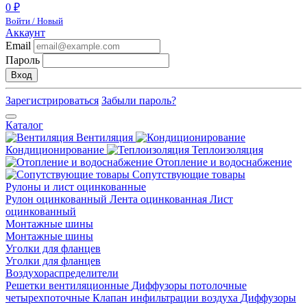
0 ₽
Войти / Новый
Аккаунт
Email
Пароль
Вход
Зарегистрироваться
Забыли пароль?
Каталог
Вентиляция
Кондиционирование
Теплоизоляция
Отопление и водоснабжение
Сопутствующие товары
Рулоны и лист оцинкованные
Рулон оцинкованный
Лента оцинкованная
Лист
оцинкованный
Монтажные шины
Монтажные шины
Уголки для фланцев
Уголки для фланцев
Воздухораспределители
Решетки вентиляционные
Диффузоры потолочные
четырехпоточные
Клапан инфильтрации воздуха
Диффузоры