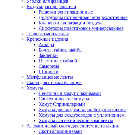
Уголки для фланцев
Воздухораспределители
Решетки вентиляционные
Диффузоры потолочные четырехпоточные
Клапан инфильтрации воздуха
Диффузоры пластиковые универсальные
Траверса монтажная
Крепежные изделия
Анкера
Болты, гайки, шайбы
Заклепки
Пластина с гайкой
Саморезы
Шпильки
Межфланцевые ленты
Скоба для стяжки фланцев
Хомуты
Ленточный хомут с зажимами
Сантехнические хомуты
Хомут Спринклерный
Хомуты для воздуховодов без уплотнения
Хомуты для воздуховодов с уплотнением
Хомуты сантехнические комплекты
Алюминиевый скотч для систем вентиляции
Скотч алюминиевый