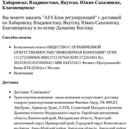
Хабаровске, Владивостоке, Якутске, Южно-Сахалинске,
Благовещенске
Вы можете заказать "AFA Блок регулирующий" с доставкой
по Хабаровску, Владивостоку, Якутску, Южно-Сахалинску,
Благовещенску и по всему Дальнему Востоку.
Способы оплаты
Безналичная оплата ОБЩЕСТВО С ОГРАНИЧЕННОЙ
ОТВЕТСТВЕННОСТЬЮ "ИНЖЕНЕРНАЯ КОМПАНИЯ" ОГРН
1112721008806 ИНН 2721187045 КПП 272201001 К/с
30101810145250000411 БИК 044525411 Филиал «Центральный»
Банка ВТБ (ПАО) в г. Москве
Наличными
Доставка
Доставка "Самовывоз"
Транспортная компания - наша компания осуществляет доставку
товаров транспортными компаниями Флагман Амур, ТК ФРАХТ,
ЭниТранс, Адвектор Транс, СЛТК, Солнечный Магадан в регионы
Дальневосточного Федерального округа: Еврейская автономная
область, Камчатский край, Магаданская область, Чукотский
автономный округ, Приморский край, Городской округ Комсомольск-
на-Амуре, Аяно-Майский район, Амурская область, Амурский район,