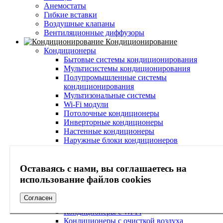
Анемостаты
Гибкие вставки
Воздушные клапаны
Вентиляционные диффузоры
Кондиционирование
Кондиционеры
Бытовые системы кондиционирования
Мультисистемы кондиционирования
Полупромышленные системы
кондиционирования
Мультизональные системы
Wi-Fi модули
Потолочные кондиционеры
Инверторные кондиционеры
Настенные кондиционеры
Наружные блоки кондиционеров
Внутренние блоки кондиционеров
Кондиционеры с функцией обогрева
Кондиционеры с осушителем воздуха
Оставаясь с нами, вы соглашаетесь на
Тихие кондиционеры
использование файлов cookies
Кондиционеры с зимним комплектом
Кондиционеры с системой самоочистки
Согласен
Кондиционеры с ионизатором воздуха
Кондиционеры с Wi-Fi
Кондиционеры с очисткой воздуха