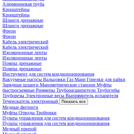
Алюминиевая труба
Кронштейны
Кронштейны
Шланги дренажные
Шланги дренажные
Фреон
Фреон
Кабель электрический
Кабель электрический
Изоляционные ленты
Изоляционные ленты
Помпы дренажные
Помпы дренажные
Инструмент для систем кондиционирования
Вакуумные насосы
Вальцовки
Газ Mapp
Горелки для пайки
Зарядные шланги
Манометрические станции
Муфты
быстросъемные
Риммеры
Труборасширители
Трубогибы
Труборезы
Электронные весы
Выпрямитель испарителя
Течеискатель электронный
Показать все
Медные фитинги
Муфты
Отводы
Тройники
Пульты управления для систем кондиционирования
Пульты управления для систем кондиционирования
Медный припой