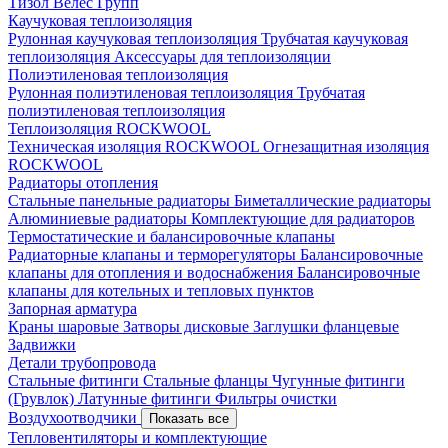
Тизол
Велес Групп
Каучуковая теплоизоляция
Рулонная каучуковая теплоизоляция
Трубчатая каучуковая
теплоизоляция
Аксессуары для теплоизоляции
Полиэтиленовая теплоизоляция
Рулонная полиэтиленовая теплоизоляция
Трубчатая
полиэтиленовая теплоизоляция
Теплоизоляция ROCKWOOL
Техническая изоляция ROCKWOOL
Огнезащитная изоляция
ROCKWOOL
Радиаторы отопления
Стальные панельные радиаторы
Биметаллические радиаторы
Алюминиевые радиаторы
Комплектующие для радиаторов
Термостатические и балансировочные клапаны
Радиаторные клапаны и терморегуляторы
Балансировочные
клапаны для отопления и водоснабжения
Балансировочные
клапаны для котельных и тепловых пунктов
Запорная арматура
Краны шаровые
Затворы дисковые
Заглушки фланцевые
Задвижки
Детали трубопровода
Стальные фитинги
Стальные фланцы
Чугунные фитинги
(Грувлок)
Латунные фитинги
Фильтры очистки
Воздухоотводчики
Показать все
Тепловентиляторы и комплектующие