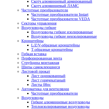
Скотч алюминиевый армированный
Скотч алюминиевый ЛАМС
Частотные преобразователи
Частотные преобразователи Instart
Частотные преобразователи VEDA
Секторы управления
Воздуховоды гибкие
Воздуховоды гибкие изолированные
Воздуховоды гибкие неизолированные
Кронштейны
L/Z/V-образные кронштейны
Т-образные кронштейны
Гибкая вставка
Перфорированная лента
Струбцина монтажная
Шипы самоклеющиеся
Листовой прокат
Лист оцинкованный
Лист горячекатаный
Листы 08пс
Автоматика для вентиляции
Частотные преобразователи
Воздуховоды
Гибкие алюминиевые воздуховоды
Теплоизолированные воздуховоды