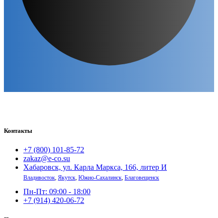
Контакты
+7 (800) 101-85-72
zakaz@e-co.su
Хабаровск, ул. Карла Маркса, 166, литер И
Владивосток
,
Якутск
,
Южно-Сахалинск
,
Благовещенск
Пн-Пт: 09:00 - 18:00
+7 (914) 420-06-72