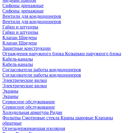
Медный припой
Сифоны дренажные
Сифоны дренажные
Вентили для кондиционеров
Вентили для кондиционеров
Гайки и штуцеры
Гайки и штуцеры
Клапан Шредера
Клапан Шредера
Защитные конструкции
Ограждения наружного блока
Козырьки наружного блока
Кабель-каналы
Кабель-каналы
Согласователи работы кондиционеров
Согласователи работы кондиционеров
Электрические вилки
Электрические вилки
Экраны
Экраны
Сервисное обслуживание
Сервисное обслуживание
Холодильная арматура Ридан
Фильтры
Смотровые стекла
Краны шаровые
Клапаны
обратные
Огнезадерживающая изоляция