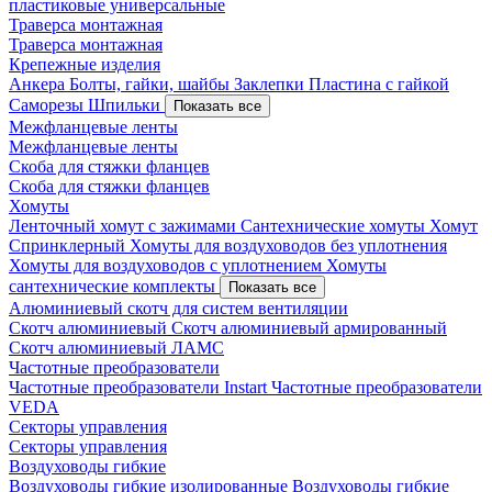
пластиковые универсальные
Траверса монтажная
Траверса монтажная
Крепежные изделия
Анкера
Болты, гайки, шайбы
Заклепки
Пластина с гайкой
Саморезы
Шпильки
Показать все
Межфланцевые ленты
Межфланцевые ленты
Скоба для стяжки фланцев
Скоба для стяжки фланцев
Хомуты
Ленточный хомут с зажимами
Сантехнические хомуты
Хомут
Спринклерный
Хомуты для воздуховодов без уплотнения
Хомуты для воздуховодов с уплотнением
Хомуты
сантехнические комплекты
Показать все
Алюминиевый скотч для систем вентиляции
Скотч алюминиевый
Скотч алюминиевый армированный
Скотч алюминиевый ЛАМС
Частотные преобразователи
Частотные преобразователи Instart
Частотные преобразователи
VEDA
Секторы управления
Секторы управления
Воздуховоды гибкие
Воздуховоды гибкие изолированные
Воздуховоды гибкие