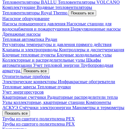
Тепловентиляторы BALLU
Тепловентиляторы VOLCANO
Комплектующие
Водяные тепловентиляторы
Тепловентиляторы Royal Thermo
Показать все
Насосное оборудование
Насосы повышенного давления
Насосные станции для
водоснабжения и пожаротушения
Циркуляционные насосы
Дренажные насосы
Тепловая автоматика Ридан
Регуляторы температуры и давления прямого действия
Клапаны и электроприводы
Контроллеры и диспетчеризация
Блочные тепловые пункты
Блочные холодильные узлы
Коллекторные и распределительные узлы
Шкафы
автоматизации
Учет тепловой энергии
Трубопроводная
арматура
Показать все
Отопительные приборы
Электрические конвекторы
Инфракрасные обогреватели
Тепловые завесы
Тепловые пушки
Учет энергоресурсов
Квартирные счетчики
Радиаторные распределители тепла
Узлы коллекторные, квартирные станции
Компоненты
АСКУЭ
Счётчики электроэнергии
Манометры и термометры
Показать все
Трубы из сшитого полиэтилена PEX
Трубы из сшитого полиэтилена PEX