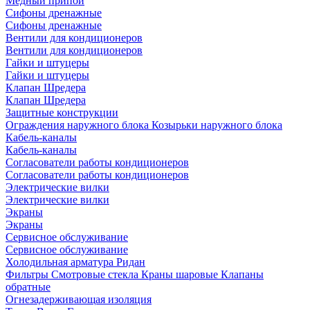
Медный припой
Сифоны дренажные
Сифоны дренажные
Вентили для кондиционеров
Вентили для кондиционеров
Гайки и штуцеры
Гайки и штуцеры
Клапан Шредера
Клапан Шредера
Защитные конструкции
Ограждения наружного блока
Козырьки наружного блока
Кабель-каналы
Кабель-каналы
Согласователи работы кондиционеров
Согласователи работы кондиционеров
Электрические вилки
Электрические вилки
Экраны
Экраны
Сервисное обслуживание
Сервисное обслуживание
Холодильная арматура Ридан
Фильтры
Смотровые стекла
Краны шаровые
Клапаны
обратные
Огнезадерживающая изоляция