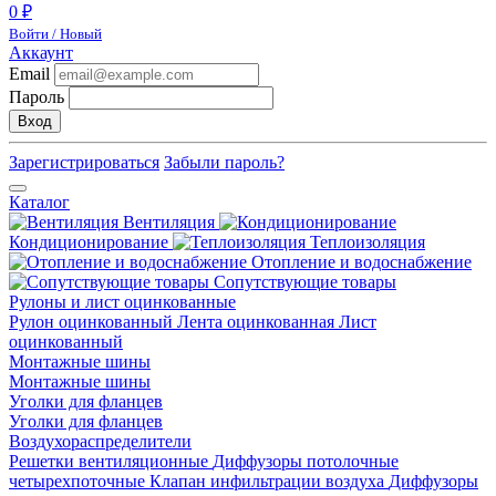
0 ₽
Войти / Новый
Аккаунт
Email
Пароль
Вход
Зарегистрироваться
Забыли пароль?
Каталог
Вентиляция
Кондиционирование
Теплоизоляция
Отопление и водоснабжение
Сопутствующие товары
Рулоны и лист оцинкованные
Рулон оцинкованный
Лента оцинкованная
Лист
оцинкованный
Монтажные шины
Монтажные шины
Уголки для фланцев
Уголки для фланцев
Воздухораспределители
Решетки вентиляционные
Диффузоры потолочные
четырехпоточные
Клапан инфильтрации воздуха
Диффузоры