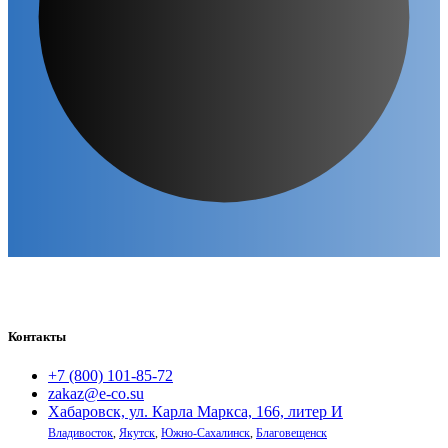
Контакты
+7 (800) 101-85-72
zakaz@e-co.su
Хабаровск, ул. Карла Маркса, 166, литер И
Владивосток
,
Якутск
,
Южно-Сахалинск
,
Благовещенск