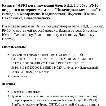
Купить "AFP2 регулирующий блок РПД, 1.5-5бар, PN16"
недорого в интернет-магазине "Инженерная компания" со
складов в Хабаровске, Владивостоке, Якутске, Южно-
Сахалинске, Благовещенске
Вы можете заказать "AFP2 регулирующий блок РПД, 1.5-5бар,
PN16" с доставкой по Хабаровску, Владивостоку, Якутску,
Южно-Сахалинску, Благовещенску и по всему Дальнему
Востоку.
Способы оплаты
Безналичная оплата ОБЩЕСТВО С ОГРАНИЧЕННОЙ
ОТВЕТСТВЕННОСТЬЮ "ИНЖЕНЕРНАЯ КОМПАНИЯ" ОГРН
1112721008806 ИНН 2721187045 КПП 272201001 К/с
30101810145250000411 БИК 044525411 Филиал «Центральный»
Банка ВТБ (ПАО) в г. Москве
Наличными
Доставка
Доставка "Самовывоз"
Транспортная компания - наша компания осуществляет доставку
товаров транспортными компаниями Флагман Амур, ТК ФРАХТ,
ЭниТранс, Адвектор Транс, СЛТК, Солнечный Магадан в регионы