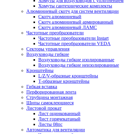
Хомуты для воздуховодов с уплотнением
Хомуты сантехнические комплекты
Алюминиевый скотч для систем вентиляции
Скотч алюминиевый
Скотч алюминиевый армированный
Скотч алюминиевый ЛАМС
Частотные преобразователи
Частотные преобразователи Instart
Частотные преобразователи VEDA
Секторы управления
Воздуховоды гибкие
Воздуховоды гибкие изолированные
Воздуховоды гибкие неизолированные
Кронштейны
L/Z/V-образные кронштейны
Т-образные кронштейны
Гибкая вставка
Перфорированная лента
Струбцина монтажная
Шипы самоклеющиеся
Листовой прокат
Лист оцинкованный
Лист горячекатаный
Листы 08пс
Автоматика для вентиляции