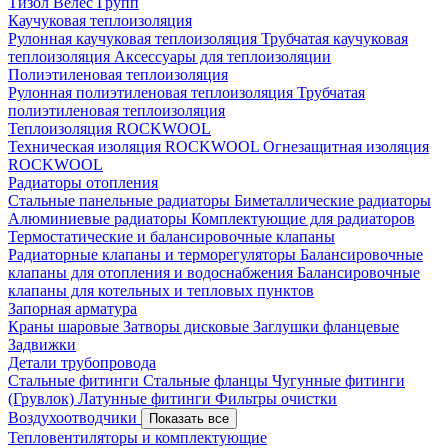
Тизол
Велес Групп
Каучуковая теплоизоляция
Рулонная каучуковая теплоизоляция
Трубчатая каучуковая
теплоизоляция
Аксессуары для теплоизоляции
Полиэтиленовая теплоизоляция
Рулонная полиэтиленовая теплоизоляция
Трубчатая
полиэтиленовая теплоизоляция
Теплоизоляция ROCKWOOL
Техническая изоляция ROCKWOOL
Огнезащитная изоляция
ROCKWOOL
Радиаторы отопления
Стальные панельные радиаторы
Биметаллические радиаторы
Алюминиевые радиаторы
Комплектующие для радиаторов
Термостатические и балансировочные клапаны
Радиаторные клапаны и терморегуляторы
Балансировочные
клапаны для отопления и водоснабжения
Балансировочные
клапаны для котельных и тепловых пунктов
Запорная арматура
Краны шаровые
Затворы дисковые
Заглушки фланцевые
Задвижки
Детали трубопровода
Стальные фитинги
Стальные фланцы
Чугунные фитинги
(Грувлок)
Латунные фитинги
Фильтры очистки
Воздухоотводчики
Показать все
Тепловентиляторы и комплектующие