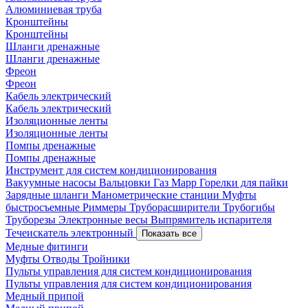
Алюминиевая труба
Кронштейны
Кронштейны
Шланги дренажные
Шланги дренажные
Фреон
Фреон
Кабель электрический
Кабель электрический
Изоляционные ленты
Изоляционные ленты
Помпы дренажные
Помпы дренажные
Инструмент для систем кондиционирования
Вакуумные насосы
Вальцовки
Газ Mapp
Горелки для пайки
Зарядные шланги
Манометрические станции
Муфты
быстросъемные
Риммеры
Труборасширители
Трубогибы
Труборезы
Электронные весы
Выпрямитель испарителя
Течеискатель электронный
Показать все
Медные фитинги
Муфты
Отводы
Тройники
Пульты управления для систем кондиционирования
Пульты управления для систем кондиционирования
Медный припой