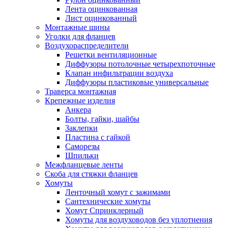
Лента оцинкованная
Лист оцинкованный
Монтажные шины
Уголки для фланцев
Воздухораспределители
Решетки вентиляционные
Диффузоры потолочные четырехпоточные
Клапан инфильтрации воздуха
Диффузоры пластиковые универсальные
Траверса монтажная
Крепежные изделия
Анкера
Болты, гайки, шайбы
Заклепки
Пластина с гайкой
Саморезы
Шпильки
Межфланцевые ленты
Скоба для стяжки фланцев
Хомуты
Ленточный хомут с зажимами
Сантехнические хомуты
Хомут Спринклерный
Хомуты для воздуховодов без уплотнения