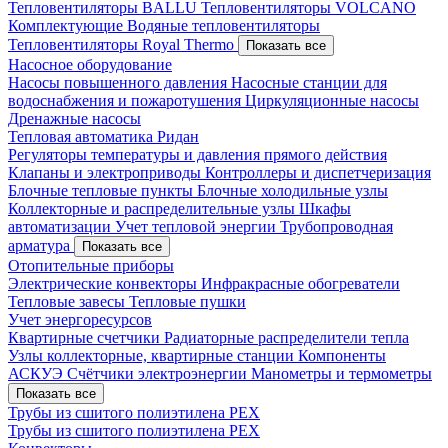
Тепловентиляторы BALLU
Тепловентиляторы VOLCANO
Комплектующие
Водяные тепловентиляторы
Тепловентиляторы Royal Thermo
Показать все
Насосное оборудование
Насосы повышенного давления
Насосные станции для
водоснабжения и пожаротушения
Циркуляционные насосы
Дренажные насосы
Тепловая автоматика Ридан
Регуляторы температуры и давления прямого действия
Клапаны и электроприводы
Контроллеры и диспетчеризация
Блочные тепловые пункты
Блочные холодильные узлы
Коллекторные и распределительные узлы
Шкафы
автоматизации
Учет тепловой энергии
Трубопроводная
арматура
Показать все
Отопительные приборы
Электрические конвекторы
Инфракрасные обогреватели
Тепловые завесы
Тепловые пушки
Учет энергоресурсов
Квартирные счетчики
Радиаторные распределители тепла
Узлы коллекторные, квартирные станции
Компоненты
АСКУЭ
Счётчики электроэнергии
Манометры и термометры
Показать все
Трубы из сшитого полиэтилена PEX
Трубы из сшитого полиэтилена PEX