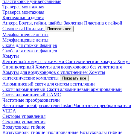
пластиковые универсальные
Траверса монтажная
Траверса монтажная
Крепежные изделия
Анкера
Болты, гайки, шайбы
Заклепки
Пластина с гайкой
Саморезы
Шпильки
Показать все
Межфланцевые ленты
Межфланцевые ленты
Скоба для стяжки фланцев
Скоба для стяжки фланцев
Хомуты
Ленточный хомут с зажимами
Сантехнические хомуты
Хомут
Спринклерный
Хомуты для воздуховодов без уплотнения
Хомуты для воздуховодов с уплотнением
Хомуты
сантехнические комплекты
Показать все
Алюминиевый скотч для систем вентиляции
Скотч алюминиевый
Скотч алюминиевый армированный
Скотч алюминиевый ЛАМС
Частотные преобразователи
Частотные преобразователи Instart
Частотные преобразователи
VEDA
Секторы управления
Секторы управления
Воздуховоды гибкие
Воздуховоды гибкие изолированные
Воздуховоды гибкие