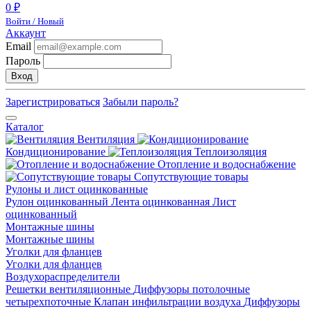
0 ₽
Войти / Новый
Аккаунт
Email
Пароль
Вход
Зарегистрироваться
Забыли пароль?
Каталог
Вентиляция
Кондиционирование
Теплоизоляция
Отопление и водоснабжение
Сопутствующие товары
Рулоны и лист оцинкованные
Рулон оцинкованный
Лента оцинкованная
Лист
оцинкованный
Монтажные шины
Монтажные шины
Уголки для фланцев
Уголки для фланцев
Воздухораспределители
Решетки вентиляционные
Диффузоры потолочные
четырехпоточные
Клапан инфильтрации воздуха
Диффузоры