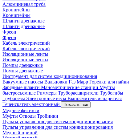
Алюминиевая труба
Кронштейны
Кронштейны
Шланги дренажные
Шланги дренажные
Фреон
Фреон
Кабель электрический
Кабель электрический
Изоляционные ленты
Изоляционные ленты
Помпы дренажные
Помпы дренажные
Инструмент для систем кондиционирования
Вакуумные насосы
Вальцовки
Газ Mapp
Горелки для пайки
Зарядные шланги
Манометрические станции
Муфты
быстросъемные
Риммеры
Труборасширители
Трубогибы
Труборезы
Электронные весы
Выпрямитель испарителя
Течеискатель электронный
Показать все
Медные фитинги
Муфты
Отводы
Тройники
Пульты управления для систем кондиционирования
Пульты управления для систем кондиционирования
Медный припой