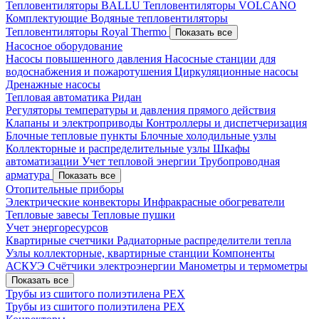
Тепловентиляторы BALLU
Тепловентиляторы VOLCANO
Комплектующие
Водяные тепловентиляторы
Тепловентиляторы Royal Thermo
Показать все
Насосное оборудование
Насосы повышенного давления
Насосные станции для
водоснабжения и пожаротушения
Циркуляционные насосы
Дренажные насосы
Тепловая автоматика Ридан
Регуляторы температуры и давления прямого действия
Клапаны и электроприводы
Контроллеры и диспетчеризация
Блочные тепловые пункты
Блочные холодильные узлы
Коллекторные и распределительные узлы
Шкафы
автоматизации
Учет тепловой энергии
Трубопроводная
арматура
Показать все
Отопительные приборы
Электрические конвекторы
Инфракрасные обогреватели
Тепловые завесы
Тепловые пушки
Учет энергоресурсов
Квартирные счетчики
Радиаторные распределители тепла
Узлы коллекторные, квартирные станции
Компоненты
АСКУЭ
Счётчики электроэнергии
Манометры и термометры
Показать все
Трубы из сшитого полиэтилена PEX
Трубы из сшитого полиэтилена PEX