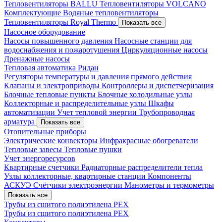
Тепловентиляторы BALLU
Тепловентиляторы VOLCANO
Комплектующие
Водяные тепловентиляторы
Тепловентиляторы Royal Thermo
Показать все
Насосное оборудование
Насосы повышенного давления
Насосные станции для
водоснабжения и пожаротушения
Циркуляционные насосы
Дренажные насосы
Тепловая автоматика Ридан
Регуляторы температуры и давления прямого действия
Клапаны и электроприводы
Контроллеры и диспетчеризация
Блочные тепловые пункты
Блочные холодильные узлы
Коллекторные и распределительные узлы
Шкафы
автоматизации
Учет тепловой энергии
Трубопроводная
арматура
Показать все
Отопительные приборы
Электрические конвекторы
Инфракрасные обогреватели
Тепловые завесы
Тепловые пушки
Учет энергоресурсов
Квартирные счетчики
Радиаторные распределители тепла
Узлы коллекторные, квартирные станции
Компоненты
АСКУЭ
Счётчики электроэнергии
Манометры и термометры
Показать все
Трубы из сшитого полиэтилена PEX
Трубы из сшитого полиэтилена PEX