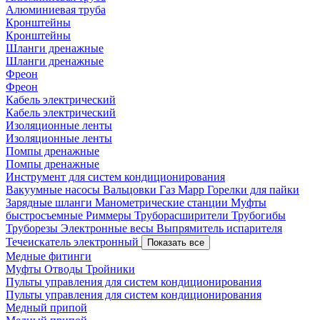
Алюминиевая труба
Кронштейны
Кронштейны
Шланги дренажные
Шланги дренажные
Фреон
Фреон
Кабель электрический
Кабель электрический
Изоляционные ленты
Изоляционные ленты
Помпы дренажные
Помпы дренажные
Инструмент для систем кондиционирования
Вакуумные насосы
Вальцовки
Газ Mapp
Горелки для пайки
Зарядные шланги
Манометрические станции
Муфты
быстросъемные
Риммеры
Труборасширители
Трубогибы
Труборезы
Электронные весы
Выпрямитель испарителя
Течеискатель электронный
Показать все
Медные фитинги
Муфты
Отводы
Тройники
Пульты управления для систем кондиционирования
Пульты управления для систем кондиционирования
Медный припой