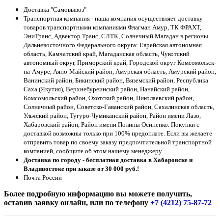
Доставка "Самовывоз"
Транспортная компания - наша компания осуществляет доставку
товаров транспортными компаниями Флагман Амур, ТК ФРАХТ,
ЭниТранс, Адвектор Транс, СЛТК, Солнечный Магадан в регионы
Дальневосточного Федерального округа: Еврейская автономная
область, Камчатский край, Магаданская область, Чукотский
автономный округ, Приморский край, Городской округ Комсомольск-
на-Амуре, Аяно-Майский район, Амурская область, Амурский район,
Ванинский район, Бикинский район, Вяземский район, Республика
Саха (Якутия), Верхнебуреинский район, Нанайский район,
Комсомольский район, Охотский район, Николаевский район,
Солнечный район, Советско-Гаванский район, Сахалинская область,
Ульчский район, Тугуро-Чумиканский район, Район имени Лазо,
Хабаровский район, Район имени Полины Осипенко. Покупки с
доставкой возможны только при 100% предоплате. Если вы желаете
отправить товар по своему заказу предпочтительной транспортной
компанией, сообщите об этом нашему менеджеру.
Доставка по городу - бесплатная доставка в Хабаровске и
Владивостоке при заказе от 30 000 руб.!
Почта России
Более подробную информацию вы можете получить,
оставив заявку онлайн, или по телефону
+7 (4212) 75-87-72