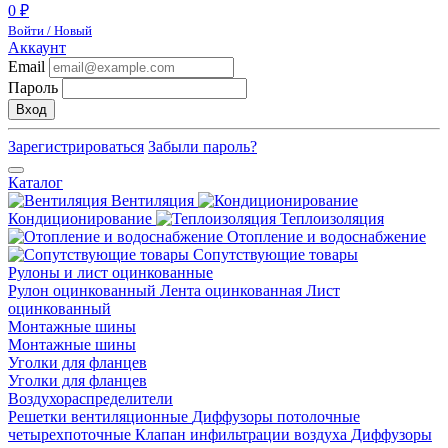
0 ₽
Войти / Новый
Аккаунт
Email
Пароль
Вход
Зарегистрироваться
Забыли пароль?
Каталог
Вентиляция
Кондиционирование
Теплоизоляция
Отопление и водоснабжение
Сопутствующие товары
Рулоны и лист оцинкованные
Рулон оцинкованный
Лента оцинкованная
Лист
оцинкованный
Монтажные шины
Монтажные шины
Уголки для фланцев
Уголки для фланцев
Воздухораспределители
Решетки вентиляционные
Диффузоры потолочные
четырехпоточные
Клапан инфильтрации воздуха
Диффузоры