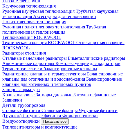
Тизол
Велес Групп
Каучуковая теплоизоляция
Рулонная каучуковая теплоизоляция
Трубчатая каучуковая
теплоизоляция
Аксессуары для теплоизоляции
Полиэтиленовая теплоизоляция
Рулонная полиэтиленовая теплоизоляция
Трубчатая
полиэтиленовая теплоизоляция
Теплоизоляция ROCKWOOL
Техническая изоляция ROCKWOOL
Огнезащитная изоляция
ROCKWOOL
Радиаторы отопления
Стальные панельные радиаторы
Биметаллические радиаторы
Алюминиевые радиаторы
Комплектующие для радиаторов
Термостатические и балансировочные клапаны
Радиаторные клапаны и терморегуляторы
Балансировочные
клапаны для отопления и водоснабжения
Балансировочные
клапаны для котельных и тепловых пунктов
Запорная арматура
Краны шаровые
Затворы дисковые
Заглушки фланцевые
Задвижки
Детали трубопровода
Стальные фитинги
Стальные фланцы
Чугунные фитинги
(Грувлок)
Латунные фитинги
Фильтры очистки
Воздухоотводчики
Показать все
Тепловентиляторы и комплектующие