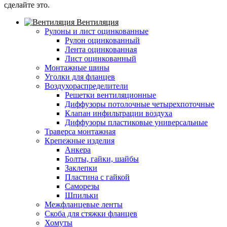
сделайте это.
Вентиляция
Рулоны и лист оцинкованные
Рулон оцинкованный
Лента оцинкованная
Лист оцинкованный
Монтажные шины
Уголки для фланцев
Воздухораспределители
Решетки вентиляционные
Диффузоры потолочные четырехпоточные
Клапан инфильтрации воздуха
Диффузоры пластиковые универсальные
Траверса монтажная
Крепежные изделия
Анкера
Болты, гайки, шайбы
Заклепки
Пластина с гайкой
Саморезы
Шпильки
Межфланцевые ленты
Скоба для стяжки фланцев
Хомуты