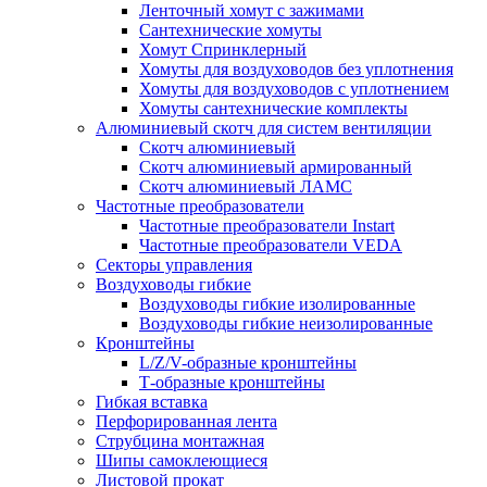
Ленточный хомут с зажимами
Сантехнические хомуты
Хомут Спринклерный
Хомуты для воздуховодов без уплотнения
Хомуты для воздуховодов с уплотнением
Хомуты сантехнические комплекты
Алюминиевый скотч для систем вентиляции
Скотч алюминиевый
Скотч алюминиевый армированный
Скотч алюминиевый ЛАМС
Частотные преобразователи
Частотные преобразователи Instart
Частотные преобразователи VEDA
Секторы управления
Воздуховоды гибкие
Воздуховоды гибкие изолированные
Воздуховоды гибкие неизолированные
Кронштейны
L/Z/V-образные кронштейны
Т-образные кронштейны
Гибкая вставка
Перфорированная лента
Струбцина монтажная
Шипы самоклеющиеся
Листовой прокат