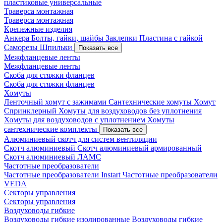
пластиковые универсальные
Траверса монтажная
Траверса монтажная
Крепежные изделия
Анкера
Болты, гайки, шайбы
Заклепки
Пластина с гайкой
Саморезы
Шпильки
Показать все
Межфланцевые ленты
Межфланцевые ленты
Скоба для стяжки фланцев
Скоба для стяжки фланцев
Хомуты
Ленточный хомут с зажимами
Сантехнические хомуты
Хомут
Спринклерный
Хомуты для воздуховодов без уплотнения
Хомуты для воздуховодов с уплотнением
Хомуты
сантехнические комплекты
Показать все
Алюминиевый скотч для систем вентиляции
Скотч алюминиевый
Скотч алюминиевый армированный
Скотч алюминиевый ЛАМС
Частотные преобразователи
Частотные преобразователи Instart
Частотные преобразователи
VEDA
Секторы управления
Секторы управления
Воздуховоды гибкие
Воздуховоды гибкие изолированные
Воздуховоды гибкие