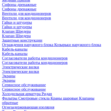
Медный припой
Сифоны дренажные
Сифоны дренажные
Вентили для кондиционеров
Вентили для кондиционеров
Гайки и штуцеры
Гайки и штуцеры
Клапан Шредера
Клапан Шредера
Защитные конструкции
Ограждения наружного блока
Козырьки наружного блока
Кабель-каналы
Кабель-каналы
Согласователи работы кондиционеров
Согласователи работы кондиционеров
Электрические вилки
Электрические вилки
Экраны
Экраны
Сервисное обслуживание
Сервисное обслуживание
Холодильная арматура Ридан
Фильтры
Смотровые стекла
Краны шаровые
Клапаны
обратные
Огнезадерживающая изоляция