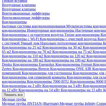
Гибкие вставки
Воздушные клапаны
Воздушные клапаны
Вентиляционные диффузоры
Вентиляционные диффузоры
Кондиционеры
Бытовые системы кондиционирования
Мультисистемы кондиц
кондиционеры
Инверторные кондиционеры
Настенные конди
Кондиционеры с осушителем воздуха
Тихие кондиционеры
Ко
Кондиционеры с Wi-Fi
Кондиционеры с очисткой воздуха
Конд
с системой Умный дом
Напольно потолочные кондиционеры
К
Кондиционеры на 25 м2
Кондиционеры на 30 м2
Кондиционеры
65 м2
Кондиционеры на 70 м2
Кондиционеры на 75 м2
Кондиц
Кондиционеры на 110 м2
Кондиционеры на 120 м2
Кондиционе
Кондиционеры на 180 м2
Кондиционеры на 190 м2
Кондиционе
Denko
Кондиционеры Energolux
Кондиционеры Ferrum
Кондиц
Zerten
Кондиционеры Breeon
Кондиционеры ONE AIR
Кондици
помещений
Кондиционеры для гостиницы
Кондиционеры для 
Кондиционеры для серверной комнаты
Кондиционеры для скл
кондиционеры
Кондиционеры 7000 BTU
Кондиционеры 9000
Кондиционеры на 2 кВт
Кондиционеры на 3 кВт
Кондиционеры
на 12 кВт
Кондиционеры на 14 кВт
Кондиционеры на 15 кВт
К
Показать все
Медные трубы
Медные трубы JINTIAN (Вьетнам)
Медные трубы Infinity Copp