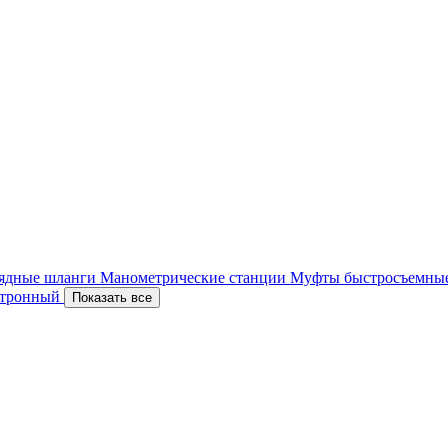
ядные шланги
Манометрические станции
Муфты быстросъемны
ектронный
Показать все