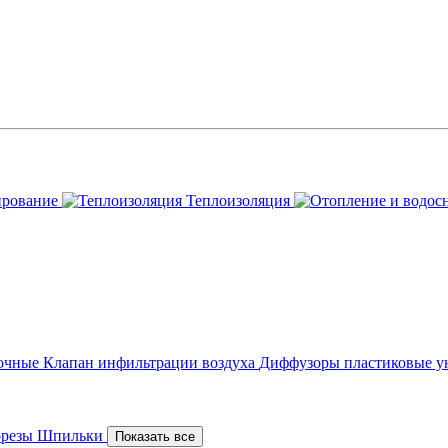
ирование
Теплоизоляция
точные
Клапан инфильтрации воздуха
Диффузоры пластиковые у
орезы
Шпильки
Показать все