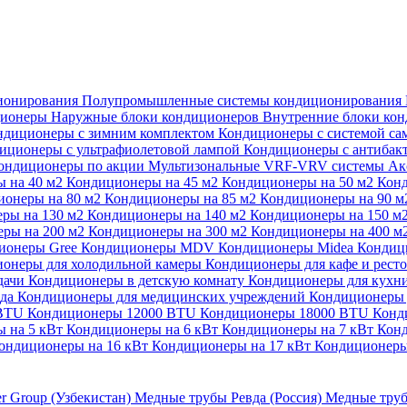
ионирования
Полупромышленные системы кондиционирования
ционеры
Наружные блоки кондиционеров
Внутренние блоки ко
ндиционеры с зимним комплектом
Кондиционеры с системой са
иционеры с ультрафиолетовой лампой
Кондиционеры с антибак
ондиционеры по акции
Мультизональные VRF-VRV системы
Ак
 на 40 м2
Кондиционеры на 45 м2
Кондиционеры на 50 м2
Конд
ионеры на 80 м2
Кондиционеры на 85 м2
Кондиционеры на 90 
ры на 130 м2
Кондиционеры на 140 м2
Кондиционеры на 150 м
ры на 200 м2
Кондиционеры на 300 м2
Кондиционеры на 400 м
ионеры Gree
Кондиционеры MDV
Кондиционеры Midea
Кондиц
онеры для холодильной камеры
Кондиционеры для кафе и рест
дачи
Кондиционеры в детскую комнату
Кондиционеры для кухн
ада
Кондиционеры для медицинских учреждений
Кондиционеры 
 BTU
Кондиционеры 12000 BTU
Кондиционеры 18000 BTU
Конд
 на 5 кВт
Кондиционеры на 6 кВт
Кондиционеры на 7 кВт
Конд
ондиционеры на 16 кВт
Кондиционеры на 17 кВт
Кондиционеры
er Group (Узбекистан)
Медные трубы Ревда (Россия)
Медные труб