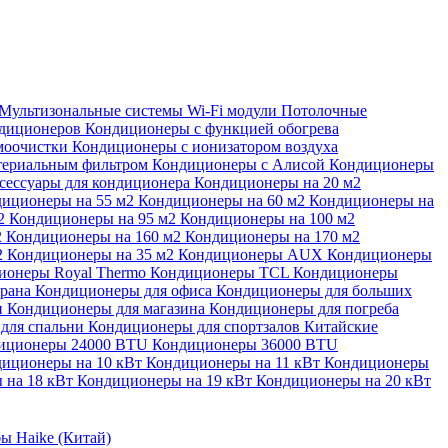
Мультизональные системы
Wi-Fi модули
Потолочные
ндиционеров
Кондиционеры с функцией обогрева
моочистки
Кондиционеры с ионизатором воздуха
териальным фильтром
Кондиционеры с Алисой
Кондиционеры
сессуары для кондиционера
Кондиционеры на 20 м2
иционеры на 55 м2
Кондиционеры на 60 м2
Кондиционеры на
м2
Кондиционеры на 95 м2
Кондиционеры на 100 м2
2
Кондиционеры на 160 м2
Кондиционеры на 170 м2
2
Кондиционеры на 35 м2
Кондиционеры AUX
Кондиционеры
ионеры Royal Thermo
Кондиционеры TCL
Кондиционеры
орана
Кондиционеры для офиса
Кондиционеры для больших
и
Кондиционеры для магазина
Кондиционеры для погреба
для спальни
Кондиционеры для спортзалов
Китайские
иционеры 24000 BTU
Кондиционеры 36000 BTU
иционеры на 10 кВт
Кондиционеры на 11 кВт
Кондиционеры
 на 18 кВт
Кондиционеры на 19 кВт
Кондиционеры на 20 кВт
ы Haike (Китай)