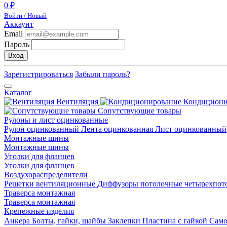
0 ₽
Войти / Новый
Аккаунт
Email
Пароль
Вход
Зарегистрироваться
Забыли пароль?
Каталог
Вентиляция
Кондицион
Сопутствующие товары
Рулоны и лист оцинкованные
Рулон оцинкованный
Лента оцинкованная
Лист оцинкованный
Монтажные шины
Монтажные шины
Уголки для фланцев
Уголки для фланцев
Воздухораспределители
Решетки вентиляционные
Диффузоры потолочные четырехпо
Траверса монтажная
Траверса монтажная
Крепежные изделия
Анкера
Болты, гайки, шайбы
Заклепки
Пластина с гайкой
Сам