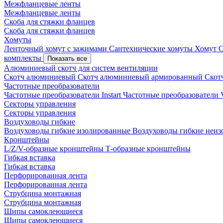
Межфланцевые ленты
Межфланцевые ленты
Скоба для стяжки фланцев
Скоба для стяжки фланцев
Хомуты
Ленточный хомут с зажимами
Сантехнические хомуты
Хомут 
комплекты
Показать все
Алюминиевый скотч для систем вентиляции
Скотч алюминиевый
Скотч алюминиевый армированный
Скот
Частотные преобразователи
Частотные преобразователи Instart
Частотные преобразовател
Секторы управления
Секторы управления
Воздуховоды гибкие
Воздуховоды гибкие изолированные
Воздуховоды гибкие неи
Кронштейны
L/Z/V-образные кронштейны
Т-образные кронштейны
Гибкая вставка
Гибкая вставка
Перфорированная лента
Перфорированная лента
Струбцина монтажная
Струбцина монтажная
Шипы самоклеющиеся
Шипы самоклеющиеся