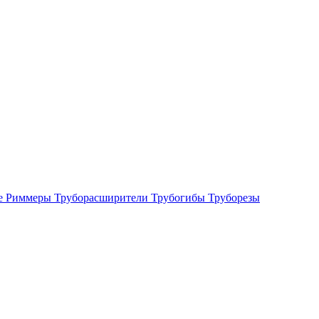
е
Риммеры
Труборасширители
Трубогибы
Труборезы