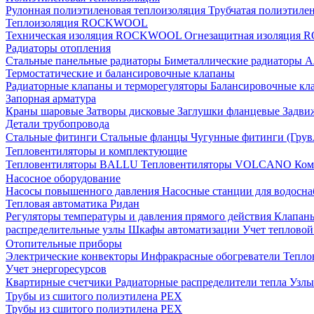
Рулонная полиэтиленовая теплоизоляция
Трубчатая полиэтиле
Теплоизоляция ROCKWOOL
Техническая изоляция ROCKWOOL
Огнезащитная изоляци
Радиаторы отопления
Стальные панельные радиаторы
Биметаллические радиаторы
А
Термостатические и балансировочные клапаны
Радиаторные клапаны и терморегуляторы
Балансировочные кл
Запорная арматура
Краны шаровые
Затворы дисковые
Заглушки фланцевые
Задви
Детали трубопровода
Стальные фитинги
Стальные фланцы
Чугунные фитинги (Грув
Тепловентиляторы и комплектующие
Тепловентиляторы BALLU
Тепловентиляторы VOLCANO
Ком
Насосное оборудование
Насосы повышенного давления
Насосные станции для водосн
Тепловая автоматика Ридан
Регуляторы температуры и давления прямого действия
Клапан
распределительные узлы
Шкафы автоматизации
Учет теплово
Отопительные приборы
Электрические конвекторы
Инфракрасные обогреватели
Тепло
Учет энергоресурсов
Квартирные счетчики
Радиаторные распределители тепла
Узлы
Трубы из сшитого полиэтилена PEX
Трубы из сшитого полиэтилена PEX