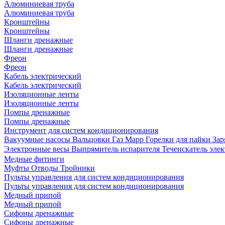
Алюминиевая труба
Алюминиевая труба
Кронштейны
Кронштейны
Шланги дренажные
Шланги дренажные
Фреон
Фреон
Кабель электрический
Кабель электрический
Изоляционные ленты
Изоляционные ленты
Помпы дренажные
Помпы дренажные
Инструмент для систем кондиционирования
Вакуумные насосы
Вальцовки
Газ Mapp
Горелки для пайки
Зар
Электронные весы
Выпрямитель испарителя
Течеискатель эл
Медные фитинги
Муфты
Отводы
Тройники
Пульты управления для систем кондиционирования
Пульты управления для систем кондиционирования
Медный припой
Медный припой
Сифоны дренажные
Сифоны дренажные