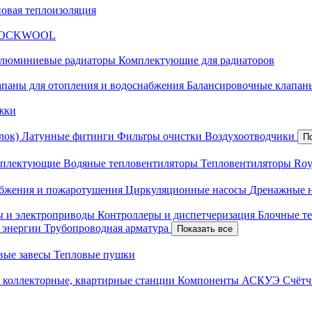
новая теплоизоляция
я ROCKWOOL
люминиевые радиаторы
Комплектующие для радиаторов
апаны для отопления и водоснабжения
Балансировочные клапаны
жки
лок)
Латунные фитинги
Фильтры очистки
Воздухоотводчики
П
плектующие
Водяные тепловентиляторы
Тепловентиляторы Roy
абжения и пожаротушения
Циркуляционные насосы
Дренажные 
ы и электроприводы
Контроллеры и диспетчеризация
Блочные т
й энергии
Трубопроводная арматура
Показать все
вые завесы
Тепловые пушки
 коллекторные, квартирные станции
Компоненты АСКУЭ
Счётч