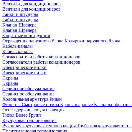
Вентили для кондиционеров
Вентили для кондиционеров
Гайки и штуцеры
Гайки и штуцеры
Клапан Шредера
Клапан Шредера
Защитные конструкции
Ограждения наружного блока
Козырьки наружного блока
Кабель-каналы
Кабель-каналы
Согласователи работы кондиционеров
Согласователи работы кондиционеров
Электрические вилки
Электрические вилки
Экраны
Экраны
Сервисное обслуживание
Сервисное обслуживание
Холодильная арматура Ридан
Фильтры
Смотровые стекла
Краны шаровые
Клапаны обратны
Огнезадерживающая изоляция
Тизол
Велес Групп
Каучуковая теплоизоляция
Рулонная каучуковая теплоизоляция
Трубчатая каучуковая теп
Полиэтиленовая теплоизоляция