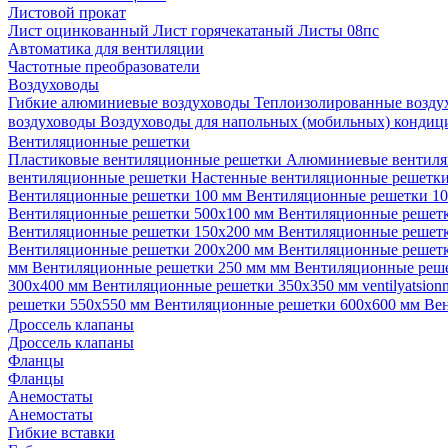
Листовой прокат
Лист оцинкованный
Лист горячекатаный
Листы 08пс
Автоматика для вентиляции
Частотные преобразователи
Воздуховоды
Гибкие алюминиевые воздуховоды
Теплоизолированные возд
воздуховоды
Воздуховоды для напольных (мобильных) конди
Вентиляционные решетки
Пластиковые вентиляционные решетки
Алюминиевые вентиля
вентиляционные решетки
Настенные вентиляционные решетк
Вентиляционные решетки 100 мм
Вентиляционные решетки 1
Вентиляционные решетки 500х100 мм
Вентиляционные решет
Вентиляционные решетки 150х200 мм
Вентиляционные решет
Вентиляционные решетки 200х200 мм
Вентиляционные решет
мм
Вентиляционные решетки 250 мм мм
Вентиляционные реш
300х400 мм
Вентиляционные решетки 350х350 мм
ventilyatsio
решетки 550х550 мм
Вентиляционные решетки 600х600 мм
Ве
Дроссель клапаны
Дроссель клапаны
Фланцы
Фланцы
Анемостаты
Анемостаты
Гибкие вставки