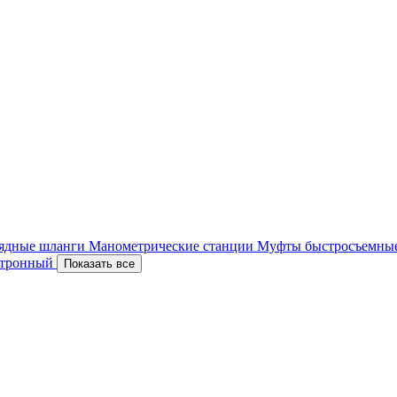
ядные шланги
Манометрические станции
Муфты быстросъемны
ектронный
Показать все