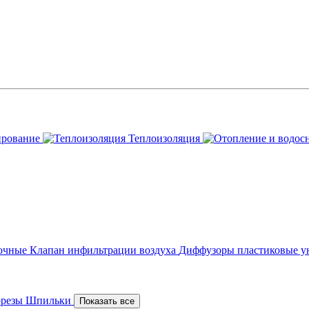
ирование
Теплоизоляция
точные
Клапан инфильтрации воздуха
Диффузоры пластиковые у
орезы
Шпильки
Показать все