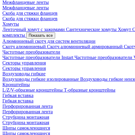
Межфланцевые ленты
Межфланцевые ленты
Скоба для стяжки фланцев
Скоба для стяжки фланцев
Хомуты
Ленточный хомут с зажимами
Сантехнические хомуты
Хомут 
комплекты
Показать все
Алюминиевый скотч для систем вентиляции
Скотч алюминиевый
Скотч алюминиевый армированный
Скот
Частотные преобразователи
Частотные преобразователи Instart
Частотные преобразовател
Секторы управления
Секторы управления
Воздуховоды гибкие
Воздуховоды гибкие изолированные
Воздуховоды гибкие неи
Кронштейны
L/Z/V-образные кронштейны
Т-образные кронштейны
Гибкая вставка
Гибкая вставка
Перфорированная лента
Перфорированная лента
Струбцина монтажная
Струбцина монтажная
Шипы самоклеющиеся
Шипы самоклеющиеся