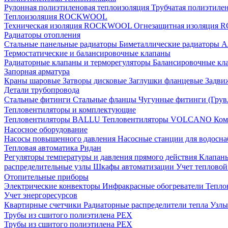
Рулонная полиэтиленовая теплоизоляция
Трубчатая полиэтиле
Теплоизоляция ROCKWOOL
Техническая изоляция ROCKWOOL
Огнезащитная изоляци
Радиаторы отопления
Стальные панельные радиаторы
Биметаллические радиаторы
А
Термостатические и балансировочные клапаны
Радиаторные клапаны и терморегуляторы
Балансировочные кл
Запорная арматура
Краны шаровые
Затворы дисковые
Заглушки фланцевые
Задви
Детали трубопровода
Стальные фитинги
Стальные фланцы
Чугунные фитинги (Грув
Тепловентиляторы и комплектующие
Тепловентиляторы BALLU
Тепловентиляторы VOLCANO
Ком
Насосное оборудование
Насосы повышенного давления
Насосные станции для водосн
Тепловая автоматика Ридан
Регуляторы температуры и давления прямого действия
Клапан
распределительные узлы
Шкафы автоматизации
Учет теплово
Отопительные приборы
Электрические конвекторы
Инфракрасные обогреватели
Тепло
Учет энергоресурсов
Квартирные счетчики
Радиаторные распределители тепла
Узлы
Трубы из сшитого полиэтилена PEX
Трубы из сшитого полиэтилена PEX