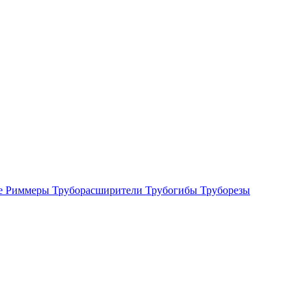
е
Риммеры
Труборасширители
Трубогибы
Труборезы