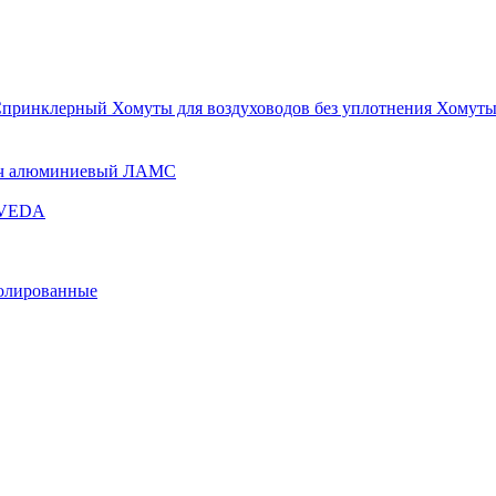
Спринклерный
Хомуты для воздуховодов без уплотнения
Хомуты
ч алюминиевый ЛАМС
и VEDA
золированные