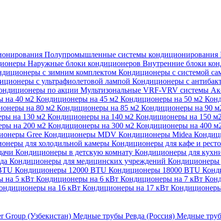
ионирования
Полупромышленные системы кондиционирования
ционеры
Наружные блоки кондиционеров
Внутренние блоки ко
ндиционеры с зимним комплектом
Кондиционеры с системой са
иционеры с ультрафиолетовой лампой
Кондиционеры с антибак
ондиционеры по акции
Мультизональные VRF-VRV системы
Ак
 на 40 м2
Кондиционеры на 45 м2
Кондиционеры на 50 м2
Конд
ионеры на 80 м2
Кондиционеры на 85 м2
Кондиционеры на 90 
ры на 130 м2
Кондиционеры на 140 м2
Кондиционеры на 150 м
ры на 200 м2
Кондиционеры на 300 м2
Кондиционеры на 400 м
ионеры Gree
Кондиционеры MDV
Кондиционеры Midea
Кондиц
онеры для холодильной камеры
Кондиционеры для кафе и рест
дачи
Кондиционеры в детскую комнату
Кондиционеры для кухн
ада
Кондиционеры для медицинских учреждений
Кондиционеры 
 BTU
Кондиционеры 12000 BTU
Кондиционеры 18000 BTU
Конд
 на 5 кВт
Кондиционеры на 6 кВт
Кондиционеры на 7 кВт
Конд
ондиционеры на 16 кВт
Кондиционеры на 17 кВт
Кондиционеры
er Group (Узбекистан)
Медные трубы Ревда (Россия)
Медные труб