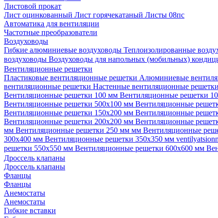
Листовой прокат
Лист оцинкованный
Лист горячекатаный
Листы 08пс
Автоматика для вентиляции
Частотные преобразователи
Воздуховоды
Гибкие алюминиевые воздуховоды
Теплоизолированные возд
воздуховоды
Воздуховоды для напольных (мобильных) конди
Вентиляционные решетки
Пластиковые вентиляционные решетки
Алюминиевые вентиля
вентиляционные решетки
Настенные вентиляционные решетк
Вентиляционные решетки 100 мм
Вентиляционные решетки 1
Вентиляционные решетки 500х100 мм
Вентиляционные решет
Вентиляционные решетки 150х200 мм
Вентиляционные решет
Вентиляционные решетки 200х200 мм
Вентиляционные решет
мм
Вентиляционные решетки 250 мм мм
Вентиляционные реш
300х400 мм
Вентиляционные решетки 350х350 мм
ventilyatsio
решетки 550х550 мм
Вентиляционные решетки 600х600 мм
Ве
Дроссель клапаны
Дроссель клапаны
Фланцы
Фланцы
Анемостаты
Анемостаты
Гибкие вставки