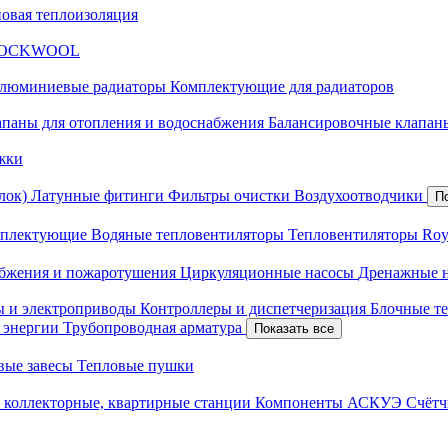
новая теплоизоляция
я ROCKWOOL
люминиевые радиаторы
Комплектующие для радиаторов
апаны для отопления и водоснабжения
Балансировочные клапаны
жки
лок)
Латунные фитинги
Фильтры очистки
Воздухоотводчики
П
плектующие
Водяные тепловентиляторы
Тепловентиляторы Roy
абжения и пожаротушения
Циркуляционные насосы
Дренажные 
ы и электроприводы
Контроллеры и диспетчеризация
Блочные т
й энергии
Трубопроводная арматура
Показать все
вые завесы
Тепловые пушки
 коллекторные, квартирные станции
Компоненты АСКУЭ
Счётч