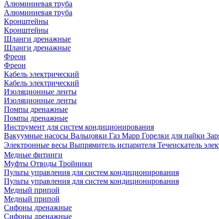
Алюминиевая труба
Алюминиевая труба
Кронштейны
Кронштейны
Шланги дренажные
Шланги дренажные
Фреон
Фреон
Кабель электрический
Кабель электрический
Изоляционные ленты
Изоляционные ленты
Помпы дренажные
Помпы дренажные
Инструмент для систем кондиционирования
Вакуумные насосы
Вальцовки
Газ Mapp
Горелки для пайки
Зар
Электронные весы
Выпрямитель испарителя
Течеискатель эл
Медные фитинги
Муфты
Отводы
Тройники
Пульты управления для систем кондиционирования
Пульты управления для систем кондиционирования
Медный припой
Медный припой
Сифоны дренажные
Сифоны дренажные