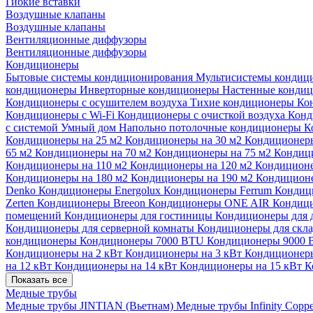
Гибкие вставки
Воздушные клапаны
Воздушные клапаны
Вентиляционные диффузоры
Вентиляционные диффузоры
Кондиционеры
Бытовые системы кондиционирования
Мультисистемы кондиц
кондиционеры
Инверторные кондиционеры
Настенные конди
Кондиционеры с осушителем воздуха
Тихие кондиционеры
Ко
Кондиционеры с Wi-Fi
Кондиционеры с очисткой воздуха
Конд
с системой Умный дом
Напольно потолочные кондиционеры
К
Кондиционеры на 25 м2
Кондиционеры на 30 м2
Кондиционеры
65 м2
Кондиционеры на 70 м2
Кондиционеры на 75 м2
Кондиц
Кондиционеры на 110 м2
Кондиционеры на 120 м2
Кондиционе
Кондиционеры на 180 м2
Кондиционеры на 190 м2
Кондиционе
Denko
Кондиционеры Energolux
Кондиционеры Ferrum
Кондиц
Zerten
Кондиционеры Breeon
Кондиционеры ONE AIR
Кондици
помещений
Кондиционеры для гостиницы
Кондиционеры для 
Кондиционеры для серверной комнаты
Кондиционеры для скл
кондиционеры
Кондиционеры 7000 BTU
Кондиционеры 9000
Кондиционеры на 2 кВт
Кондиционеры на 3 кВт
Кондиционеры
на 12 кВт
Кондиционеры на 14 кВт
Кондиционеры на 15 кВт
К
Показать все
Медные трубы
Медные трубы JINTIAN (Вьетнам)
Медные трубы Infinity Copp