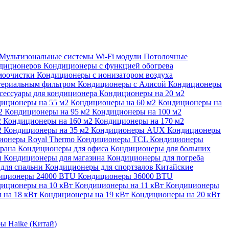
Мультизональные системы
Wi-Fi модули
Потолочные
ндиционеров
Кондиционеры с функцией обогрева
моочистки
Кондиционеры с ионизатором воздуха
териальным фильтром
Кондиционеры с Алисой
Кондиционеры
сессуары для кондиционера
Кондиционеры на 20 м2
иционеры на 55 м2
Кондиционеры на 60 м2
Кондиционеры на
м2
Кондиционеры на 95 м2
Кондиционеры на 100 м2
2
Кондиционеры на 160 м2
Кондиционеры на 170 м2
2
Кондиционеры на 35 м2
Кондиционеры AUX
Кондиционеры
ионеры Royal Thermo
Кондиционеры TCL
Кондиционеры
орана
Кондиционеры для офиса
Кондиционеры для больших
и
Кондиционеры для магазина
Кондиционеры для погреба
для спальни
Кондиционеры для спортзалов
Китайские
иционеры 24000 BTU
Кондиционеры 36000 BTU
иционеры на 10 кВт
Кондиционеры на 11 кВт
Кондиционеры
 на 18 кВт
Кондиционеры на 19 кВт
Кондиционеры на 20 кВт
ы Haike (Китай)