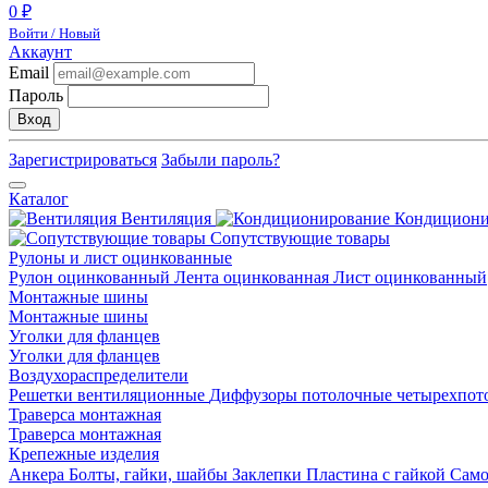
0 ₽
Войти / Новый
Аккаунт
Email
Пароль
Вход
Зарегистрироваться
Забыли пароль?
Каталог
Вентиляция
Кондицион
Сопутствующие товары
Рулоны и лист оцинкованные
Рулон оцинкованный
Лента оцинкованная
Лист оцинкованный
Монтажные шины
Монтажные шины
Уголки для фланцев
Уголки для фланцев
Воздухораспределители
Решетки вентиляционные
Диффузоры потолочные четырехпо
Траверса монтажная
Траверса монтажная
Крепежные изделия
Анкера
Болты, гайки, шайбы
Заклепки
Пластина с гайкой
Сам