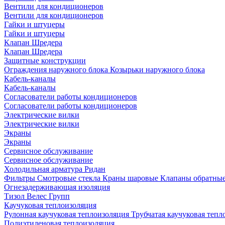
Вентили для кондиционеров
Вентили для кондиционеров
Гайки и штуцеры
Гайки и штуцеры
Клапан Шредера
Клапан Шредера
Защитные конструкции
Ограждения наружного блока
Козырьки наружного блока
Кабель-каналы
Кабель-каналы
Согласователи работы кондиционеров
Согласователи работы кондиционеров
Электрические вилки
Электрические вилки
Экраны
Экраны
Сервисное обслуживание
Сервисное обслуживание
Холодильная арматура Ридан
Фильтры
Смотровые стекла
Краны шаровые
Клапаны обратны
Огнезадерживающая изоляция
Тизол
Велес Групп
Каучуковая теплоизоляция
Рулонная каучуковая теплоизоляция
Трубчатая каучуковая теп
Полиэтиленовая теплоизоляция