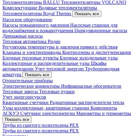
Тепловентиляторы BALLU
Тепловентиляторы VOLCANO
Комплектующие
Водяные тепловентиляторы
Тепловентиляторы Royal Thermo
Показать все
Насосное оборудование
Насосы повышенного давления
Насосные станции для
водоснабжения и пожаротушения
Циркуляционные насосы
Дренажные насосы
Тепловая автоматика Ридан
Регуляторы температуры и давления прямого действия
Клапаны и электроприводы
Контроллеры и диспетчеризация
Блочные тепловые пункты
Блочные холодильные узлы
Коллекторные и распределительные узлы
Шкафы
автоматизации
Учет тепловой энергии
Трубопроводная
арматура
Показать все
Отопительные приборы
Электрические конвекторы
Инфракрасные обогреватели
Тепловые завесы
Тепловые пушки
Учет энергоресурсов
Квартирные счетчики
Радиаторные распределители тепла
Узлы коллекторные, квартирные станции
Компоненты
АСКУЭ
Счётчики электроэнергии
Манометры и термометры
Показать все
Трубы из сшитого полиэтилена PEX
Трубы из сшитого полиэтилена PEX