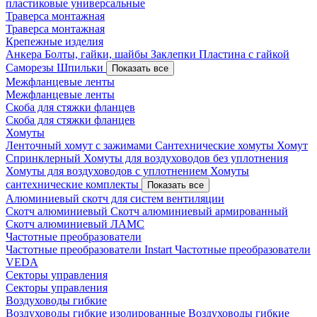
пластиковые универсальные
Траверса монтажная
Траверса монтажная
Крепежные изделия
Анкера
Болты, гайки, шайбы
Заклепки
Пластина с гайкой
Саморезы
Шпильки
Показать все
Межфланцевые ленты
Межфланцевые ленты
Скоба для стяжки фланцев
Скоба для стяжки фланцев
Хомуты
Ленточный хомут с зажимами
Сантехнические хомуты
Хомут
Спринклерный
Хомуты для воздуховодов без уплотнения
Хомуты для воздуховодов с уплотнением
Хомуты
сантехнические комплекты
Показать все
Алюминиевый скотч для систем вентиляции
Скотч алюминиевый
Скотч алюминиевый армированный
Скотч алюминиевый ЛАМС
Частотные преобразователи
Частотные преобразователи Instart
Частотные преобразователи
VEDA
Секторы управления
Секторы управления
Воздуховоды гибкие
Воздуховоды гибкие изолированные
Воздуховоды гибкие