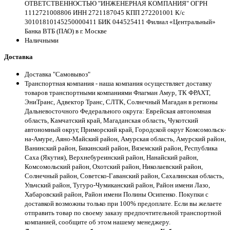
ОТВЕТСТВЕННОСТЬЮ "ИНЖЕНЕРНАЯ КОМПАНИЯ" ОГРН
1112721008806 ИНН 2721187045 КПП 272201001 К/с
30101810145250000411 БИК 044525411 Филиал «Центральный»
Банка ВТБ (ПАО) в г. Москве
Наличными
Доставка
Доставка "Самовывоз"
Транспортная компания - наша компания осуществляет доставку
товаров транспортными компаниями Флагман Амур, ТК ФРАХТ,
ЭниТранс, Адвектор Транс, СЛТК, Солнечный Магадан в регионы
Дальневосточного Федерального округа: Еврейская автономная
область, Камчатский край, Магаданская область, Чукотский
автономный округ, Приморский край, Городской округ Комсомольск-
на-Амуре, Аяно-Майский район, Амурская область, Амурский район,
Ванинский район, Бикинский район, Вяземский район, Республика
Саха (Якутия), Верхнебуреинский район, Нанайский район,
Комсомольский район, Охотский район, Николаевский район,
Солнечный район, Советско-Гаванский район, Сахалинская область,
Ульчский район, Тугуро-Чумиканский район, Район имени Лазо,
Хабаровский район, Район имени Полины Осипенко. Покупки с
доставкой возможны только при 100% предоплате. Если вы желаете
отправить товар по своему заказу предпочтительной транспортной
компанией, сообщите об этом нашему менеджеру.