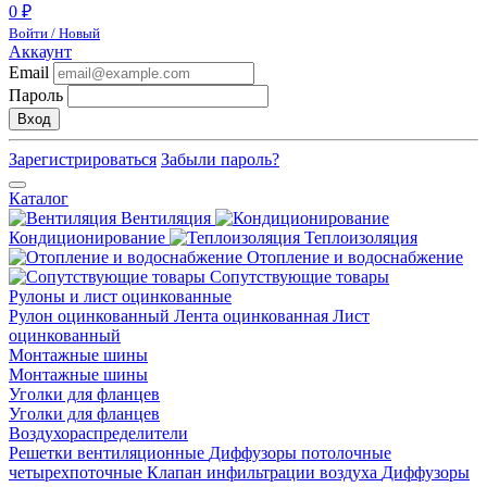
0 ₽
Войти / Новый
Аккаунт
Email
Пароль
Вход
Зарегистрироваться
Забыли пароль?
Каталог
Вентиляция
Кондиционирование
Теплоизоляция
Отопление и водоснабжение
Сопутствующие товары
Рулоны и лист оцинкованные
Рулон оцинкованный
Лента оцинкованная
Лист
оцинкованный
Монтажные шины
Монтажные шины
Уголки для фланцев
Уголки для фланцев
Воздухораспределители
Решетки вентиляционные
Диффузоры потолочные
четырехпоточные
Клапан инфильтрации воздуха
Диффузоры