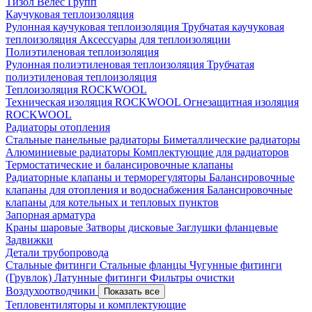
Тизол
Велес Групп
Каучуковая теплоизоляция
Рулонная каучуковая теплоизоляция
Трубчатая каучуковая
теплоизоляция
Аксессуары для теплоизоляции
Полиэтиленовая теплоизоляция
Рулонная полиэтиленовая теплоизоляция
Трубчатая
полиэтиленовая теплоизоляция
Теплоизоляция ROCKWOOL
Техническая изоляция ROCKWOOL
Огнезащитная изоляция
ROCKWOOL
Радиаторы отопления
Стальные панельные радиаторы
Биметаллические радиаторы
Алюминиевые радиаторы
Комплектующие для радиаторов
Термостатические и балансировочные клапаны
Радиаторные клапаны и терморегуляторы
Балансировочные
клапаны для отопления и водоснабжения
Балансировочные
клапаны для котельных и тепловых пунктов
Запорная арматура
Краны шаровые
Затворы дисковые
Заглушки фланцевые
Задвижки
Детали трубопровода
Стальные фитинги
Стальные фланцы
Чугунные фитинги
(Грувлок)
Латунные фитинги
Фильтры очистки
Воздухоотводчики
Показать все
Тепловентиляторы и комплектующие