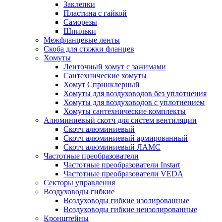
Заклепки
Пластина с гайкой
Саморезы
Шпильки
Межфланцевые ленты
Скоба для стяжки фланцев
Хомуты
Ленточный хомут с зажимами
Сантехнические хомуты
Хомут Спринклерный
Хомуты для воздуховодов без уплотнения
Хомуты для воздуховодов с уплотнением
Хомуты сантехнические комплекты
Алюминиевый скотч для систем вентиляции
Скотч алюминиевый
Скотч алюминиевый армированный
Скотч алюминиевый ЛАМС
Частотные преобразователи
Частотные преобразователи Instart
Частотные преобразователи VEDA
Секторы управления
Воздуховоды гибкие
Воздуховоды гибкие изолированные
Воздуховоды гибкие неизолированные
Кронштейны