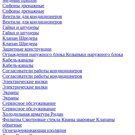
Медный припой
Сифоны дренажные
Сифоны дренажные
Вентили для кондиционеров
Вентили для кондиционеров
Гайки и штуцеры
Гайки и штуцеры
Клапан Шредера
Клапан Шредера
Защитные конструкции
Ограждения наружного блока
Козырьки наружного блока
Кабель-каналы
Кабель-каналы
Согласователи работы кондиционеров
Согласователи работы кондиционеров
Электрические вилки
Электрические вилки
Экраны
Экраны
Сервисное обслуживание
Сервисное обслуживание
Холодильная арматура Ридан
Фильтры
Смотровые стекла
Краны шаровые
Клапаны
обратные
Огнезадерживающая изоляция