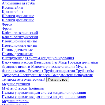
Алюминиевая труба
Кронштейны
Кронштейны
Шланги дренажные
Шланги дренажные
Фреон
Фреон
Кабель электрический
Кабель электрический
Изоляционные ленты
Изоляционные ленты
Помпы дренажные
Помпы дренажные
Инструмент для систем кондиционирования
Вакуумные насосы
Вальцовки
Газ Mapp
Горелки для пайки
Зарядные шланги
Манометрические станции
Муфты
быстросъемные
Риммеры
Труборасширители
Трубогибы
Труборезы
Электронные весы
Выпрямитель испарителя
Течеискатель электронный
Показать все
Медные фитинги
Муфты
Отводы
Тройники
Пульты управления для систем кондиционирования
Пульты управления для систем кондиционирования
Медный припой