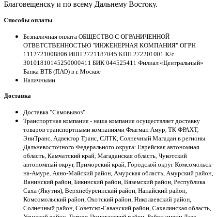
Благовещенску и по всему Дальнему Востоку.
Способы оплаты
Безналичная оплата ОБЩЕСТВО С ОГРАНИЧЕННОЙ
ОТВЕТСТВЕННОСТЬЮ "ИНЖЕНЕРНАЯ КОМПАНИЯ" ОГРН
1112721008806 ИНН 2721187045 КПП 272201001 К/с
30101810145250000411 БИК 044525411 Филиал «Центральный»
Банка ВТБ (ПАО) в г. Москве
Наличными
Доставка
Доставка "Самовывоз"
Транспортная компания - наша компания осуществляет доставку
товаров транспортными компаниями Флагман Амур, ТК ФРАХТ,
ЭниТранс, Адвектор Транс, СЛТК, Солнечный Магадан в регионы
Дальневосточного Федерального округа: Еврейская автономная
область, Камчатский край, Магаданская область, Чукотский
автономный округ, Приморский край, Городской округ Комсомольск-
на-Амуре, Аяно-Майский район, Амурская область, Амурский район,
Ванинский район, Бикинский район, Вяземский район, Республика
Саха (Якутия), Верхнебуреинский район, Нанайский район,
Комсомольский район, Охотский район, Николаевский район,
Солнечный район, Советско-Гаванский район, Сахалинская область,
Ульчский район, Тугуро-Чумиканский район, Район имени Лазо,