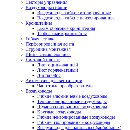
Секторы управления
Воздуховоды гибкие
Воздуховоды гибкие изолированные
Воздуховоды гибкие неизолированные
Кронштейны
L/Z/V-образные кронштейны
Т-образные кронштейны
Гибкая вставка
Перфорированная лента
Струбцина монтажная
Шипы самоклеющиеся
Листовой прокат
Лист оцинкованный
Лист горячекатаный
Листы 08пс
Автоматика для вентиляции
Частотные преобразователи
Воздуховоды
Гибкие алюминиевые воздуховоды
Теплоизолированные воздуховоды
Шумоизолированные воздуховоды
Круглые воздуховоды
Гибкие неизолированные воздуховоды
Гибкие изолированные воздуховоды
Воздуховоды для напольных (мобильных)