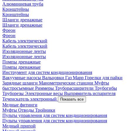
Алюминиевая труба
Кронштейны
Кронштейны
Шланги дренажные
Шланги дренажные
Фреон
Фреон
Кабель электрический
Кабель электрический
Изоляционные ленты
Изоляционные ленты
Помпы дренажные
Помпы дренажные
Инструмент для систем кондиционирования
Вакуумные насосы
Вальцовки
Газ Mapp
Горелки для пайки
Зарядные шланги
Манометрические станции
Муфты
быстросъемные
Риммеры
Труборасширители
Трубогибы
Труборезы
Электронные весы
Выпрямитель испарителя
Течеискатель электронный
Показать все
Медные фитинги
Муфты
Отводы
Тройники
Пульты управления для систем кондиционирования
Пульты управления для систем кондиционирования
Медный припой