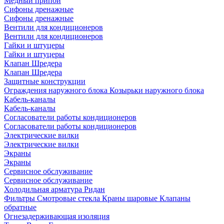
Медный припой
Сифоны дренажные
Сифоны дренажные
Вентили для кондиционеров
Вентили для кондиционеров
Гайки и штуцеры
Гайки и штуцеры
Клапан Шредера
Клапан Шредера
Защитные конструкции
Ограждения наружного блока
Козырьки наружного блока
Кабель-каналы
Кабель-каналы
Согласователи работы кондиционеров
Согласователи работы кондиционеров
Электрические вилки
Электрические вилки
Экраны
Экраны
Сервисное обслуживание
Сервисное обслуживание
Холодильная арматура Ридан
Фильтры
Смотровые стекла
Краны шаровые
Клапаны
обратные
Огнезадерживающая изоляция