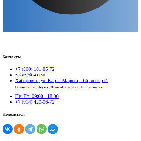
Контакты
+7 (800) 101-85-72
zakaz@e-co.su
Хабаровск, ул. Карла Маркса, 166, литер И
Владивосток
,
Якутск
,
Южно-Сахалинск
,
Благовещенск
Пн-Пт: 09:00 - 18:00
+7 (914) 420-06-72
Поделиться