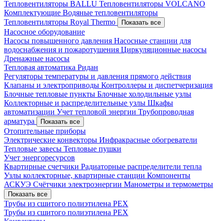
Тепловентиляторы BALLU
Тепловентиляторы VOLCANO
Комплектующие
Водяные тепловентиляторы
Тепловентиляторы Royal Thermo
Показать все
Насосное оборудование
Насосы повышенного давления
Насосные станции для
водоснабжения и пожаротушения
Циркуляционные насосы
Дренажные насосы
Тепловая автоматика Ридан
Регуляторы температуры и давления прямого действия
Клапаны и электроприводы
Контроллеры и диспетчеризация
Блочные тепловые пункты
Блочные холодильные узлы
Коллекторные и распределительные узлы
Шкафы
автоматизации
Учет тепловой энергии
Трубопроводная
арматура
Показать все
Отопительные приборы
Электрические конвекторы
Инфракрасные обогреватели
Тепловые завесы
Тепловые пушки
Учет энергоресурсов
Квартирные счетчики
Радиаторные распределители тепла
Узлы коллекторные, квартирные станции
Компоненты
АСКУЭ
Счётчики электроэнергии
Манометры и термометры
Показать все
Трубы из сшитого полиэтилена PEX
Трубы из сшитого полиэтилена PEX