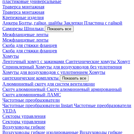
пластиковые универсальные
Траверса монтажная
Траверса монтажная
Крепежные изделия
Анкера
Болты, гайки, шайбы
Заклепки
Пластина с гайкой
Саморезы
Шпильки
Показать все
Межфланцевые ленты
Межфланцевые ленты
Скоба для стяжки фланцев
Скоба для стяжки фланцев
Хомуты
Ленточный хомут с зажимами
Сантехнические хомуты
Хомут
Спринклерный
Хомуты для воздуховодов без уплотнения
Хомуты для воздуховодов с уплотнением
Хомуты
сантехнические комплекты
Показать все
Алюминиевый скотч для систем вентиляции
Скотч алюминиевый
Скотч алюминиевый армированный
Скотч алюминиевый ЛАМС
Частотные преобразователи
Частотные преобразователи Instart
Частотные преобразователи
VEDA
Секторы управления
Секторы управления
Воздуховоды гибкие
Воздуховоды гибкие изолированные
Воздуховоды гибкие