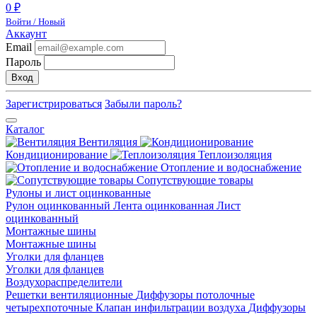
0 ₽
Войти / Новый
Аккаунт
Email
Пароль
Вход
Зарегистрироваться
Забыли пароль?
Каталог
Вентиляция
Кондиционирование
Теплоизоляция
Отопление и водоснабжение
Сопутствующие товары
Рулоны и лист оцинкованные
Рулон оцинкованный
Лента оцинкованная
Лист
оцинкованный
Монтажные шины
Монтажные шины
Уголки для фланцев
Уголки для фланцев
Воздухораспределители
Решетки вентиляционные
Диффузоры потолочные
четырехпоточные
Клапан инфильтрации воздуха
Диффузоры