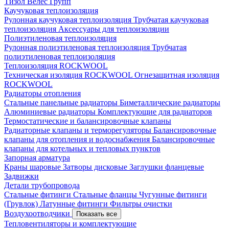
Тизол
Велес Групп
Каучуковая теплоизоляция
Рулонная каучуковая теплоизоляция
Трубчатая каучуковая
теплоизоляция
Аксессуары для теплоизоляции
Полиэтиленовая теплоизоляция
Рулонная полиэтиленовая теплоизоляция
Трубчатая
полиэтиленовая теплоизоляция
Теплоизоляция ROCKWOOL
Техническая изоляция ROCKWOOL
Огнезащитная изоляция
ROCKWOOL
Радиаторы отопления
Стальные панельные радиаторы
Биметаллические радиаторы
Алюминиевые радиаторы
Комплектующие для радиаторов
Термостатические и балансировочные клапаны
Радиаторные клапаны и терморегуляторы
Балансировочные
клапаны для отопления и водоснабжения
Балансировочные
клапаны для котельных и тепловых пунктов
Запорная арматура
Краны шаровые
Затворы дисковые
Заглушки фланцевые
Задвижки
Детали трубопровода
Стальные фитинги
Стальные фланцы
Чугунные фитинги
(Грувлок)
Латунные фитинги
Фильтры очистки
Воздухоотводчики
Показать все
Тепловентиляторы и комплектующие