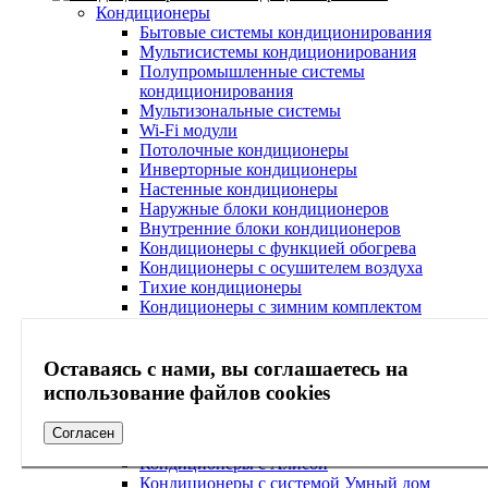
Кондиционеры
Бытовые системы кондиционирования
Мультисистемы кондиционирования
Полупромышленные системы
кондиционирования
Мультизональные системы
Wi-Fi модули
Потолочные кондиционеры
Инверторные кондиционеры
Настенные кондиционеры
Наружные блоки кондиционеров
Внутренние блоки кондиционеров
Кондиционеры с функцией обогрева
Кондиционеры с осушителем воздуха
Тихие кондиционеры
Кондиционеры с зимним комплектом
Кондиционеры с системой самоочистки
Кондиционеры с ионизатором воздуха
Кондиционеры с Wi-Fi
Оставаясь с нами, вы соглашаетесь на
Кондиционеры с очисткой воздуха
использование файлов cookies
Кондиционеры с ультрафиолетовой лампой
Кондиционеры с антибактериальным
Согласен
фильтром
Кондиционеры с Алисой
Кондиционеры с системой Умный дом