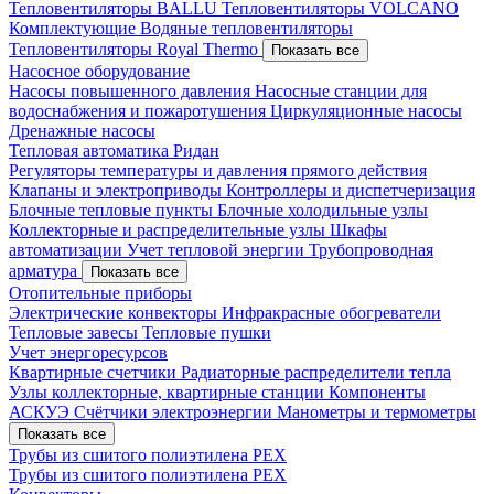
Тепловентиляторы BALLU
Тепловентиляторы VOLCANO
Комплектующие
Водяные тепловентиляторы
Тепловентиляторы Royal Thermo
Показать все
Насосное оборудование
Насосы повышенного давления
Насосные станции для
водоснабжения и пожаротушения
Циркуляционные насосы
Дренажные насосы
Тепловая автоматика Ридан
Регуляторы температуры и давления прямого действия
Клапаны и электроприводы
Контроллеры и диспетчеризация
Блочные тепловые пункты
Блочные холодильные узлы
Коллекторные и распределительные узлы
Шкафы
автоматизации
Учет тепловой энергии
Трубопроводная
арматура
Показать все
Отопительные приборы
Электрические конвекторы
Инфракрасные обогреватели
Тепловые завесы
Тепловые пушки
Учет энергоресурсов
Квартирные счетчики
Радиаторные распределители тепла
Узлы коллекторные, квартирные станции
Компоненты
АСКУЭ
Счётчики электроэнергии
Манометры и термометры
Показать все
Трубы из сшитого полиэтилена PEX
Трубы из сшитого полиэтилена PEX