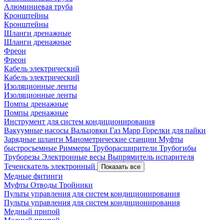
Алюминиевая труба
Кронштейны
Кронштейны
Шланги дренажные
Шланги дренажные
Фреон
Фреон
Кабель электрический
Кабель электрический
Изоляционные ленты
Изоляционные ленты
Помпы дренажные
Помпы дренажные
Инструмент для систем кондиционирования
Вакуумные насосы
Вальцовки
Газ Mapp
Горелки для пайки
Зарядные шланги
Манометрические станции
Муфты
быстросъемные
Риммеры
Труборасширители
Трубогибы
Труборезы
Электронные весы
Выпрямитель испарителя
Течеискатель электронный
Показать все
Медные фитинги
Муфты
Отводы
Тройники
Пульты управления для систем кондиционирования
Пульты управления для систем кондиционирования
Медный припой