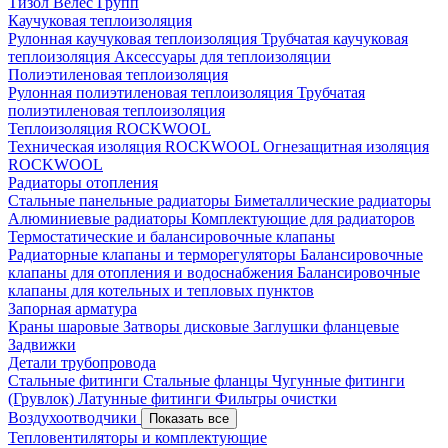
Тизол
Велес Групп
Каучуковая теплоизоляция
Рулонная каучуковая теплоизоляция
Трубчатая каучуковая
теплоизоляция
Аксессуары для теплоизоляции
Полиэтиленовая теплоизоляция
Рулонная полиэтиленовая теплоизоляция
Трубчатая
полиэтиленовая теплоизоляция
Теплоизоляция ROCKWOOL
Техническая изоляция ROCKWOOL
Огнезащитная изоляция
ROCKWOOL
Радиаторы отопления
Стальные панельные радиаторы
Биметаллические радиаторы
Алюминиевые радиаторы
Комплектующие для радиаторов
Термостатические и балансировочные клапаны
Радиаторные клапаны и терморегуляторы
Балансировочные
клапаны для отопления и водоснабжения
Балансировочные
клапаны для котельных и тепловых пунктов
Запорная арматура
Краны шаровые
Затворы дисковые
Заглушки фланцевые
Задвижки
Детали трубопровода
Стальные фитинги
Стальные фланцы
Чугунные фитинги
(Грувлок)
Латунные фитинги
Фильтры очистки
Воздухоотводчики
Показать все
Тепловентиляторы и комплектующие