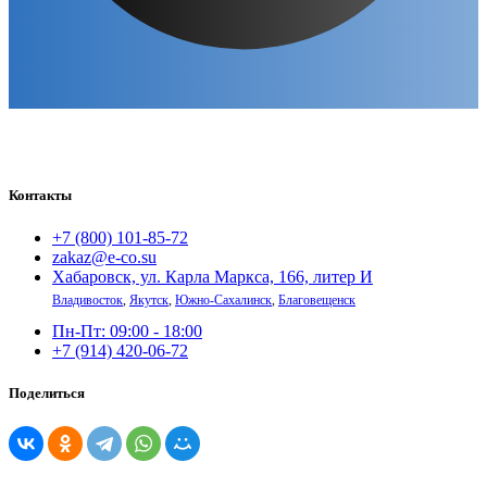
Контакты
+7 (800) 101-85-72
zakaz@e-co.su
Хабаровск, ул. Карла Маркса, 166, литер И
Владивосток
,
Якутск
,
Южно-Сахалинск
,
Благовещенск
Пн-Пт: 09:00 - 18:00
+7 (914) 420-06-72
Поделиться