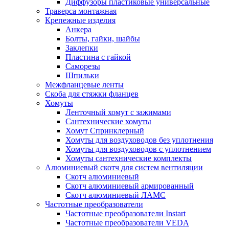
Диффузоры пластиковые универсальные
Траверса монтажная
Крепежные изделия
Анкера
Болты, гайки, шайбы
Заклепки
Пластина с гайкой
Саморезы
Шпильки
Межфланцевые ленты
Скоба для стяжки фланцев
Хомуты
Ленточный хомут с зажимами
Сантехнические хомуты
Хомут Спринклерный
Хомуты для воздуховодов без уплотнения
Хомуты для воздуховодов с уплотнением
Хомуты сантехнические комплекты
Алюминиевый скотч для систем вентиляции
Скотч алюминиевый
Скотч алюминиевый армированный
Скотч алюминиевый ЛАМС
Частотные преобразователи
Частотные преобразователи Instart
Частотные преобразователи VEDA