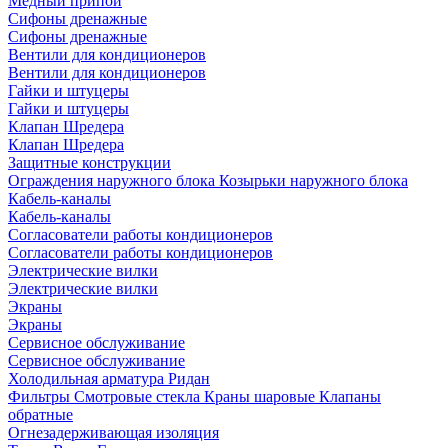
Медный припой
Сифоны дренажные
Сифоны дренажные
Вентили для кондиционеров
Вентили для кондиционеров
Гайки и штуцеры
Гайки и штуцеры
Клапан Шредера
Клапан Шредера
Защитные конструкции
Ограждения наружного блока
Козырьки наружного блока
Кабель-каналы
Кабель-каналы
Согласователи работы кондиционеров
Согласователи работы кондиционеров
Электрические вилки
Электрические вилки
Экраны
Экраны
Сервисное обслуживание
Сервисное обслуживание
Холодильная арматура Ридан
Фильтры
Смотровые стекла
Краны шаровые
Клапаны
обратные
Огнезадерживающая изоляция