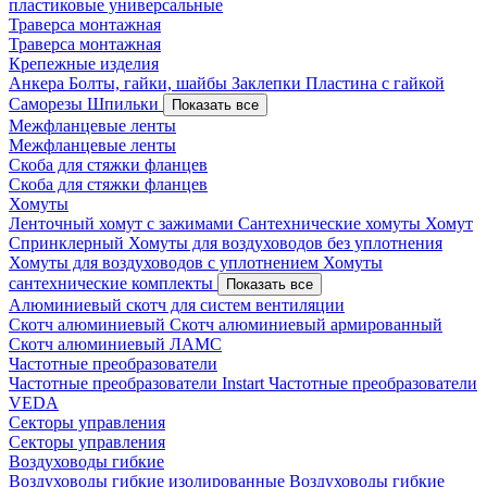
пластиковые универсальные
Траверса монтажная
Траверса монтажная
Крепежные изделия
Анкера
Болты, гайки, шайбы
Заклепки
Пластина с гайкой
Саморезы
Шпильки
Показать все
Межфланцевые ленты
Межфланцевые ленты
Скоба для стяжки фланцев
Скоба для стяжки фланцев
Хомуты
Ленточный хомут с зажимами
Сантехнические хомуты
Хомут
Спринклерный
Хомуты для воздуховодов без уплотнения
Хомуты для воздуховодов с уплотнением
Хомуты
сантехнические комплекты
Показать все
Алюминиевый скотч для систем вентиляции
Скотч алюминиевый
Скотч алюминиевый армированный
Скотч алюминиевый ЛАМС
Частотные преобразователи
Частотные преобразователи Instart
Частотные преобразователи
VEDA
Секторы управления
Секторы управления
Воздуховоды гибкие
Воздуховоды гибкие изолированные
Воздуховоды гибкие