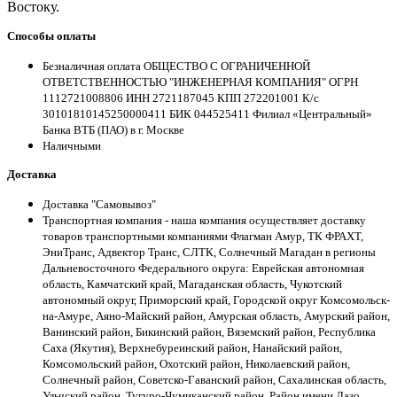
Востоку.
Способы оплаты
Безналичная оплата ОБЩЕСТВО С ОГРАНИЧЕННОЙ
ОТВЕТСТВЕННОСТЬЮ "ИНЖЕНЕРНАЯ КОМПАНИЯ" ОГРН
1112721008806 ИНН 2721187045 КПП 272201001 К/с
30101810145250000411 БИК 044525411 Филиал «Центральный»
Банка ВТБ (ПАО) в г. Москве
Наличными
Доставка
Доставка "Самовывоз"
Транспортная компания - наша компания осуществляет доставку
товаров транспортными компаниями Флагман Амур, ТК ФРАХТ,
ЭниТранс, Адвектор Транс, СЛТК, Солнечный Магадан в регионы
Дальневосточного Федерального округа: Еврейская автономная
область, Камчатский край, Магаданская область, Чукотский
автономный округ, Приморский край, Городской округ Комсомольск-
на-Амуре, Аяно-Майский район, Амурская область, Амурский район,
Ванинский район, Бикинский район, Вяземский район, Республика
Саха (Якутия), Верхнебуреинский район, Нанайский район,
Комсомольский район, Охотский район, Николаевский район,
Солнечный район, Советско-Гаванский район, Сахалинская область,
Ульчский район, Тугуро-Чумиканский район, Район имени Лазо,