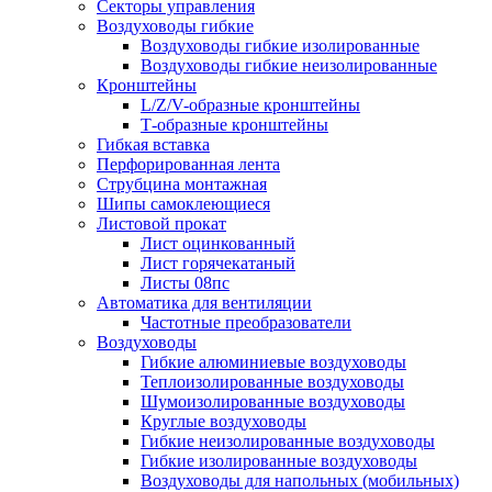
Секторы управления
Воздуховоды гибкие
Воздуховоды гибкие изолированные
Воздуховоды гибкие неизолированные
Кронштейны
L/Z/V-образные кронштейны
Т-образные кронштейны
Гибкая вставка
Перфорированная лента
Струбцина монтажная
Шипы самоклеющиеся
Листовой прокат
Лист оцинкованный
Лист горячекатаный
Листы 08пс
Автоматика для вентиляции
Частотные преобразователи
Воздуховоды
Гибкие алюминиевые воздуховоды
Теплоизолированные воздуховоды
Шумоизолированные воздуховоды
Круглые воздуховоды
Гибкие неизолированные воздуховоды
Гибкие изолированные воздуховоды
Воздуховоды для напольных (мобильных)