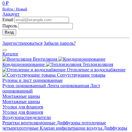
0 ₽
Войти / Новый
Аккаунт
Email
Пароль
Вход
Зарегистрироваться
Забыли пароль?
Каталог
Вентиляция
Кондиционирование
Теплоизоляция
Отопление и водоснабжение
Сопутствующие товары
Рулоны и лист оцинкованные
Рулон оцинкованный
Лента оцинкованная
Лист
оцинкованный
Монтажные шины
Монтажные шины
Уголки для фланцев
Уголки для фланцев
Воздухораспределители
Решетки вентиляционные
Диффузоры потолочные
четырехпоточные
Клапан инфильтрации воздуха
Диффузоры