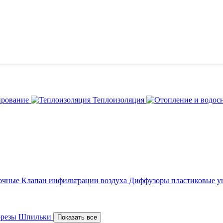
ирование
Теплоизоляция
точные
Клапан инфильтрации воздуха
Диффузоры пластиковые у
орезы
Шпильки
Показать все