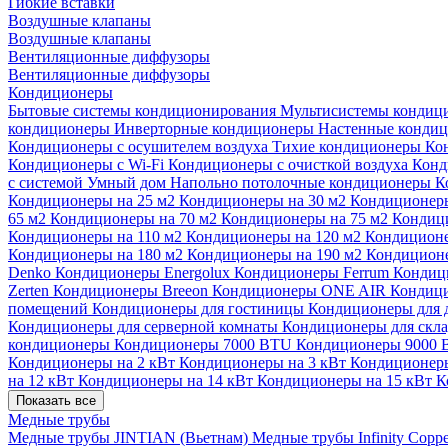
Гибкие вставки
Воздушные клапаны
Воздушные клапаны
Вентиляционные диффузоры
Вентиляционные диффузоры
Кондиционеры
Бытовые системы кондиционирования
Мультисистемы кондиц
кондиционеры
Инверторные кондиционеры
Настенные конди
Кондиционеры с осушителем воздуха
Тихие кондиционеры
Ко
Кондиционеры с Wi-Fi
Кондиционеры с очисткой воздуха
Конд
с системой Умный дом
Напольно потолочные кондиционеры
К
Кондиционеры на 25 м2
Кондиционеры на 30 м2
Кондиционеры
65 м2
Кондиционеры на 70 м2
Кондиционеры на 75 м2
Кондиц
Кондиционеры на 110 м2
Кондиционеры на 120 м2
Кондиционе
Кондиционеры на 180 м2
Кондиционеры на 190 м2
Кондиционе
Denko
Кондиционеры Energolux
Кондиционеры Ferrum
Кондиц
Zerten
Кондиционеры Breeon
Кондиционеры ONE AIR
Кондици
помещений
Кондиционеры для гостиницы
Кондиционеры для 
Кондиционеры для серверной комнаты
Кондиционеры для скл
кондиционеры
Кондиционеры 7000 BTU
Кондиционеры 9000
Кондиционеры на 2 кВт
Кондиционеры на 3 кВт
Кондиционеры
на 12 кВт
Кондиционеры на 14 кВт
Кондиционеры на 15 кВт
К
Показать все
Медные трубы
Медные трубы JINTIAN (Вьетнам)
Медные трубы Infinity Copp