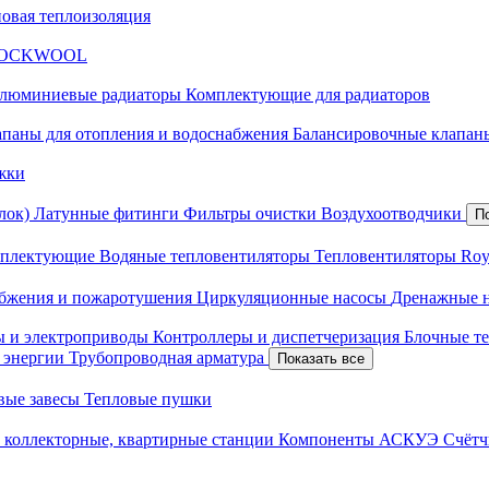
новая теплоизоляция
я ROCKWOOL
люминиевые радиаторы
Комплектующие для радиаторов
апаны для отопления и водоснабжения
Балансировочные клапаны
жки
лок)
Латунные фитинги
Фильтры очистки
Воздухоотводчики
П
плектующие
Водяные тепловентиляторы
Тепловентиляторы Roy
абжения и пожаротушения
Циркуляционные насосы
Дренажные 
ы и электроприводы
Контроллеры и диспетчеризация
Блочные т
й энергии
Трубопроводная арматура
Показать все
вые завесы
Тепловые пушки
 коллекторные, квартирные станции
Компоненты АСКУЭ
Счётч