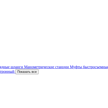
ядные шланги
Манометрические станции
Муфты быстросъемны
ектронный
Показать все