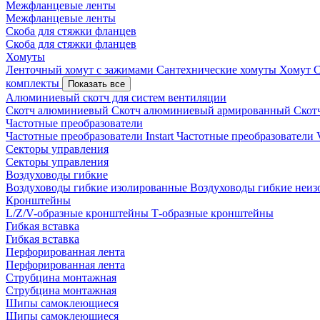
Межфланцевые ленты
Межфланцевые ленты
Скоба для стяжки фланцев
Скоба для стяжки фланцев
Хомуты
Ленточный хомут с зажимами
Сантехнические хомуты
Хомут 
комплекты
Показать все
Алюминиевый скотч для систем вентиляции
Скотч алюминиевый
Скотч алюминиевый армированный
Скот
Частотные преобразователи
Частотные преобразователи Instart
Частотные преобразовател
Секторы управления
Секторы управления
Воздуховоды гибкие
Воздуховоды гибкие изолированные
Воздуховоды гибкие неи
Кронштейны
L/Z/V-образные кронштейны
Т-образные кронштейны
Гибкая вставка
Гибкая вставка
Перфорированная лента
Перфорированная лента
Струбцина монтажная
Струбцина монтажная
Шипы самоклеющиеся
Шипы самоклеющиеся