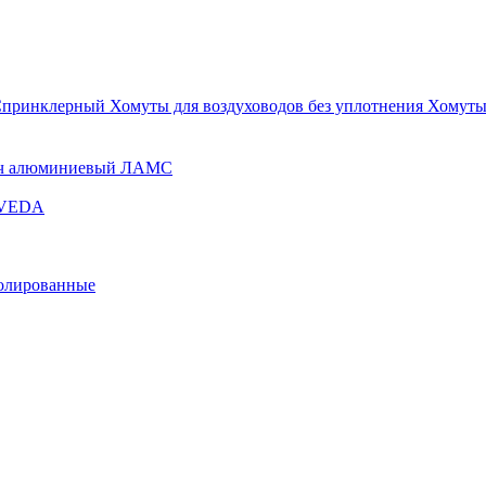
Спринклерный
Хомуты для воздуховодов без уплотнения
Хомуты
ч алюминиевый ЛАМС
и VEDA
золированные