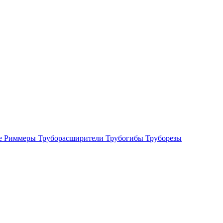
е
Риммеры
Труборасширители
Трубогибы
Труборезы