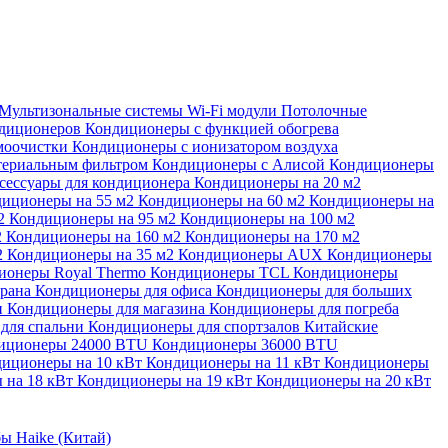
Мультизональные системы
Wi-Fi модули
Потолочные
ндиционеров
Кондиционеры с функцией обогрева
моочистки
Кондиционеры с ионизатором воздуха
териальным фильтром
Кондиционеры с Алисой
Кондиционеры
сессуары для кондиционера
Кондиционеры на 20 м2
иционеры на 55 м2
Кондиционеры на 60 м2
Кондиционеры на
м2
Кондиционеры на 95 м2
Кондиционеры на 100 м2
2
Кондиционеры на 160 м2
Кондиционеры на 170 м2
2
Кондиционеры на 35 м2
Кондиционеры AUX
Кондиционеры
ионеры Royal Thermo
Кондиционеры TCL
Кондиционеры
орана
Кондиционеры для офиса
Кондиционеры для больших
и
Кондиционеры для магазина
Кондиционеры для погреба
для спальни
Кондиционеры для спортзалов
Китайские
иционеры 24000 BTU
Кондиционеры 36000 BTU
иционеры на 10 кВт
Кондиционеры на 11 кВт
Кондиционеры
 на 18 кВт
Кондиционеры на 19 кВт
Кондиционеры на 20 кВт
ы Haike (Китай)