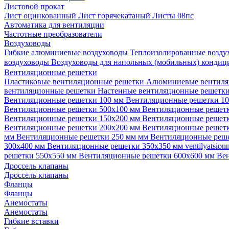
Листовой прокат
Лист оцинкованный
Лист горячекатаный
Листы 08пс
Автоматика для вентиляции
Частотные преобразователи
Воздуховоды
Гибкие алюминиевые воздуховоды
Теплоизолированные возд
воздуховоды
Воздуховоды для напольных (мобильных) конди
Вентиляционные решетки
Пластиковые вентиляционные решетки
Алюминиевые вентиля
вентиляционные решетки
Настенные вентиляционные решетк
Вентиляционные решетки 100 мм
Вентиляционные решетки 1
Вентиляционные решетки 500х100 мм
Вентиляционные решет
Вентиляционные решетки 150х200 мм
Вентиляционные решет
Вентиляционные решетки 200х200 мм
Вентиляционные решет
мм
Вентиляционные решетки 250 мм мм
Вентиляционные реш
300х400 мм
Вентиляционные решетки 350х350 мм
ventilyatsio
решетки 550х550 мм
Вентиляционные решетки 600х600 мм
Ве
Дроссель клапаны
Дроссель клапаны
Фланцы
Фланцы
Анемостаты
Анемостаты
Гибкие вставки