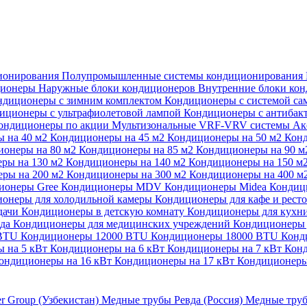
ионирования
Полупромышленные системы кондиционирования
ционеры
Наружные блоки кондиционеров
Внутренние блоки ко
ндиционеры с зимним комплектом
Кондиционеры с системой са
иционеры с ультрафиолетовой лампой
Кондиционеры с антибак
ондиционеры по акции
Мультизональные VRF-VRV системы
Ак
 на 40 м2
Кондиционеры на 45 м2
Кондиционеры на 50 м2
Конд
ионеры на 80 м2
Кондиционеры на 85 м2
Кондиционеры на 90 
ры на 130 м2
Кондиционеры на 140 м2
Кондиционеры на 150 м
ры на 200 м2
Кондиционеры на 300 м2
Кондиционеры на 400 м
ионеры Gree
Кондиционеры MDV
Кондиционеры Midea
Кондиц
онеры для холодильной камеры
Кондиционеры для кафе и рест
дачи
Кондиционеры в детскую комнату
Кондиционеры для кухн
ада
Кондиционеры для медицинских учреждений
Кондиционеры 
 BTU
Кондиционеры 12000 BTU
Кондиционеры 18000 BTU
Конд
 на 5 кВт
Кондиционеры на 6 кВт
Кондиционеры на 7 кВт
Конд
ондиционеры на 16 кВт
Кондиционеры на 17 кВт
Кондиционеры
er Group (Узбекистан)
Медные трубы Ревда (Россия)
Медные труб