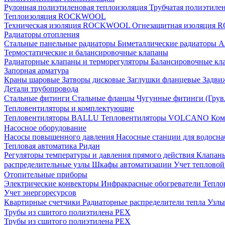
Рулонная полиэтиленовая теплоизоляция
Трубчатая полиэтиле
Теплоизоляция ROCKWOOL
Техническая изоляция ROCKWOOL
Огнезащитная изоляци
Радиаторы отопления
Стальные панельные радиаторы
Биметаллические радиаторы
А
Термостатические и балансировочные клапаны
Радиаторные клапаны и терморегуляторы
Балансировочные кл
Запорная арматура
Краны шаровые
Затворы дисковые
Заглушки фланцевые
Задви
Детали трубопровода
Стальные фитинги
Стальные фланцы
Чугунные фитинги (Грув
Тепловентиляторы и комплектующие
Тепловентиляторы BALLU
Тепловентиляторы VOLCANO
Ком
Насосное оборудование
Насосы повышенного давления
Насосные станции для водосн
Тепловая автоматика Ридан
Регуляторы температуры и давления прямого действия
Клапан
распределительные узлы
Шкафы автоматизации
Учет теплово
Отопительные приборы
Электрические конвекторы
Инфракрасные обогреватели
Тепло
Учет энергоресурсов
Квартирные счетчики
Радиаторные распределители тепла
Узлы
Трубы из сшитого полиэтилена PEX
Трубы из сшитого полиэтилена PEX