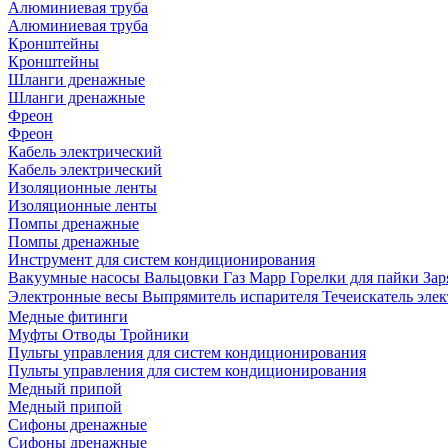
Алюминиевая труба
Алюминиевая труба
Кронштейны
Кронштейны
Шланги дренажные
Шланги дренажные
Фреон
Фреон
Кабель электрический
Кабель электрический
Изоляционные ленты
Изоляционные ленты
Помпы дренажные
Помпы дренажные
Инструмент для систем кондиционирования
Вакуумные насосы
Вальцовки
Газ Mapp
Горелки для пайки
Зар
Электронные весы
Выпрямитель испарителя
Течеискатель эл
Медные фитинги
Муфты
Отводы
Тройники
Пульты управления для систем кондиционирования
Пульты управления для систем кондиционирования
Медный припой
Медный припой
Сифоны дренажные
Сифоны дренажные