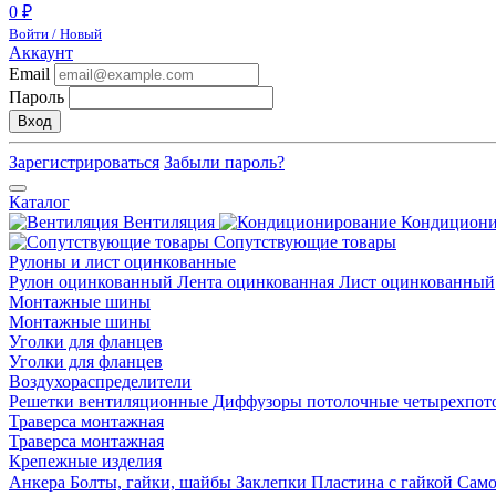
0 ₽
Войти / Новый
Аккаунт
Email
Пароль
Вход
Зарегистрироваться
Забыли пароль?
Каталог
Вентиляция
Кондицион
Сопутствующие товары
Рулоны и лист оцинкованные
Рулон оцинкованный
Лента оцинкованная
Лист оцинкованный
Монтажные шины
Монтажные шины
Уголки для фланцев
Уголки для фланцев
Воздухораспределители
Решетки вентиляционные
Диффузоры потолочные четырехпо
Траверса монтажная
Траверса монтажная
Крепежные изделия
Анкера
Болты, гайки, шайбы
Заклепки
Пластина с гайкой
Сам