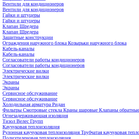
Вентили для кондиционеров
Вентили для кондиционеров
Гайки и штуцеры
Гайки и штуцеры
Клапан Шредера
Клапан Шредера
Защитные конструкции
Ограждения наружного блока
Козырьки наружного блока
Кабель-каналы
Кабель-каналы
Согласователи работы кондиционеров
Согласователи работы кондиционеров
Электрические вилки
Электрические вилки
Экраны
Экраны
Сервисное обслуживание
Сервисное обслуживание
Холодильная арматура Ридан
Фильтры
Смотровые стекла
Краны шаровые
Клапаны обратны
Огнезадерживающая изоляция
Тизол
Велес Групп
Каучуковая теплоизоляция
Рулонная каучуковая теплоизоляция
Трубчатая каучуковая теп
Полиэтиленовая теплоизоляция