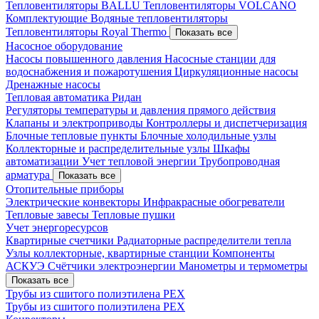
Тепловентиляторы BALLU
Тепловентиляторы VOLCANO
Комплектующие
Водяные тепловентиляторы
Тепловентиляторы Royal Thermo
Показать все
Насосное оборудование
Насосы повышенного давления
Насосные станции для
водоснабжения и пожаротушения
Циркуляционные насосы
Дренажные насосы
Тепловая автоматика Ридан
Регуляторы температуры и давления прямого действия
Клапаны и электроприводы
Контроллеры и диспетчеризация
Блочные тепловые пункты
Блочные холодильные узлы
Коллекторные и распределительные узлы
Шкафы
автоматизации
Учет тепловой энергии
Трубопроводная
арматура
Показать все
Отопительные приборы
Электрические конвекторы
Инфракрасные обогреватели
Тепловые завесы
Тепловые пушки
Учет энергоресурсов
Квартирные счетчики
Радиаторные распределители тепла
Узлы коллекторные, квартирные станции
Компоненты
АСКУЭ
Счётчики электроэнергии
Манометры и термометры
Показать все
Трубы из сшитого полиэтилена PEX
Трубы из сшитого полиэтилена PEX