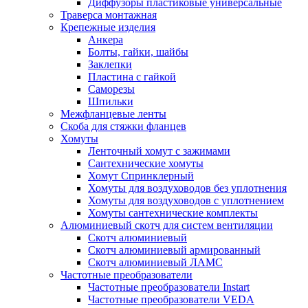
Диффузоры пластиковые универсальные
Траверса монтажная
Крепежные изделия
Анкера
Болты, гайки, шайбы
Заклепки
Пластина с гайкой
Саморезы
Шпильки
Межфланцевые ленты
Скоба для стяжки фланцев
Хомуты
Ленточный хомут с зажимами
Сантехнические хомуты
Хомут Спринклерный
Хомуты для воздуховодов без уплотнения
Хомуты для воздуховодов с уплотнением
Хомуты сантехнические комплекты
Алюминиевый скотч для систем вентиляции
Скотч алюминиевый
Скотч алюминиевый армированный
Скотч алюминиевый ЛАМС
Частотные преобразователи
Частотные преобразователи Instart
Частотные преобразователи VEDA