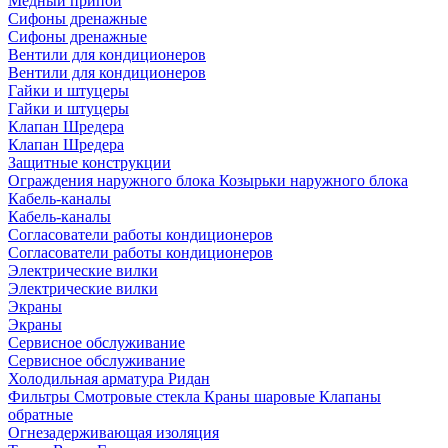
Медный припой
Сифоны дренажные
Сифоны дренажные
Вентили для кондиционеров
Вентили для кондиционеров
Гайки и штуцеры
Гайки и штуцеры
Клапан Шредера
Клапан Шредера
Защитные конструкции
Ограждения наружного блока
Козырьки наружного блока
Кабель-каналы
Кабель-каналы
Согласователи работы кондиционеров
Согласователи работы кондиционеров
Электрические вилки
Электрические вилки
Экраны
Экраны
Сервисное обслуживание
Сервисное обслуживание
Холодильная арматура Ридан
Фильтры
Смотровые стекла
Краны шаровые
Клапаны
обратные
Огнезадерживающая изоляция