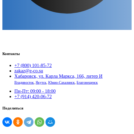
Контакты
+7 (800) 101-85-72
zakaz@e-co.su
Хабаровск, ул. Карла Маркса, 166, литер И
Владивосток
,
Якутск
,
Южно-Сахалинск
,
Благовещенск
Пн-Пт: 09:00 - 18:00
+7 (914) 420-06-72
Поделиться