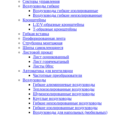
Секторы управления
Воздуховоды гибкие
Воздуховоды гибкие изолированные
Воздуховоды гибкие неизолированные
Кронштейны
L/Z/V-образные кронштейны
Т-образные кронштейны
Гибкая вставка
Перфорированная лента
Струбцина монтажная
Шипы самоклеющиеся
Листовой прокат
Лист оцинкованный
Лист горячекатаный
Листы 08пс
Автоматика для вентиляции
Частотные преобразователи
Воздуховоды
Гибкие алюминиевые воздуховоды
Теплоизолированные воздуховоды
Шумоизолированные воздуховоды
Круглые воздуховоды
Гибкие неизолированные воздуховоды
Гибкие изолированные воздуховоды
Воздуховоды для напольных (мобильных)