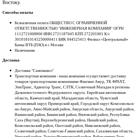
Востоку.
Способы оплаты
Безналичная оплата ОБЩЕСТВО С ОГРАНИЧЕННОЙ
ОТВЕТСТВЕННОСТЬЮ "ИНЖЕНЕРНАЯ КОМПАНИЯ" ОГРН
1112721008806 ИНН 2721187045 КПП 272201001 К/с
30101810145250000411 БИК 044525411 Филиал «Центральный»
Банка ВТБ (ПАО) в г. Москве
Наличными
Доставка
Доставка "Самовывоз"
Транспортная компания - наша компания осуществляет доставку
товаров транспортными компаниями Флагман Амур, ТК ФРАХТ,
ЭниТранс, Адвектор Транс, СЛТК, Солнечный Магадан в регионы
Дальневосточного Федерального округа: Еврейская автономная
область, Камчатский край, Магаданская область, Чукотский
автономный округ, Приморский край, Городской округ Комсомольск-
на-Амуре, Аяно-Майский район, Амурская область, Амурский район,
Ванинский район, Бикинский район, Вяземский район, Республика
Саха (Якутия), Верхнебуреинский район, Нанайский район,
Комсомольский район, Охотский район, Николаевский район,
Солнечный район, Советско-Гаванский район, Сахалинская область,
Ульчский район, Тугуро-Чумиканский район, Район имени Лазо,