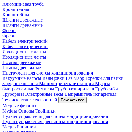
Алюминиевая труба
Кронштейны
Кронштейны
Шланги дренажные
Шланги дренажные
Фреон
Фреон
Кабель электрический
Кабель электрический
Изоляционные ленты
Изоляционные ленты
Помпы дренажные
Помпы дренажные
Инструмент для систем кондиционирования
Вакуумные насосы
Вальцовки
Газ Mapp
Горелки для пайки
Зарядные шланги
Манометрические станции
Муфты
быстросъемные
Риммеры
Труборасширители
Трубогибы
Труборезы
Электронные весы
Выпрямитель испарителя
Течеискатель электронный
Показать все
Медные фитинги
Муфты
Отводы
Тройники
Пульты управления для систем кондиционирования
Пульты управления для систем кондиционирования
Медный припой