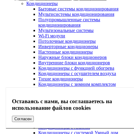
Кондиционеры
Бытовые системы кондиционирования
Мультисистемы кондиционирования
Полупромышленные системы
кондиционирования
Мультизональные системы
Wi-Fi модули
Потолочные кондиционеры
Инверторные кондиционеры
Настенные кондиционеры
Наружные блоки кондиционеров
Внутренние блоки кондиционеров
Кондиционеры с функцией обогрева
Кондиционеры с осушителем воздуха
Тихие кондиционеры
Кондиционеры с зимним комплектом
Кондиционеры с системой самоочистки
Кондиционеры с ионизатором воздуха
Кондиционеры с Wi-Fi
Оставаясь с нами, вы соглашаетесь на
Кондиционеры с очисткой воздуха
использование файлов cookies
Кондиционеры с ультрафиолетовой лампой
Кондиционеры с антибактериальным
Согласен
фильтром
Кондиционеры с Алисой
Кондиционеры с системой Умный дом