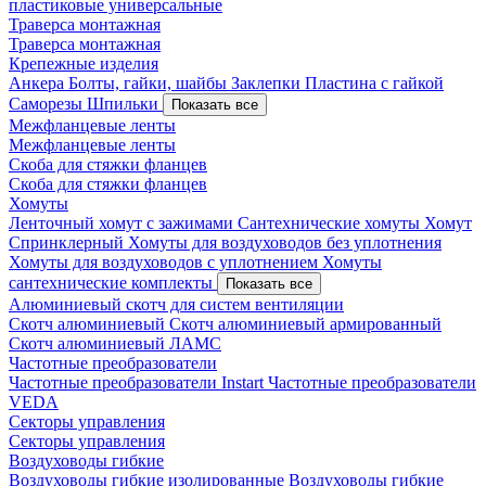
пластиковые универсальные
Траверса монтажная
Траверса монтажная
Крепежные изделия
Анкера
Болты, гайки, шайбы
Заклепки
Пластина с гайкой
Саморезы
Шпильки
Показать все
Межфланцевые ленты
Межфланцевые ленты
Скоба для стяжки фланцев
Скоба для стяжки фланцев
Хомуты
Ленточный хомут с зажимами
Сантехнические хомуты
Хомут
Спринклерный
Хомуты для воздуховодов без уплотнения
Хомуты для воздуховодов с уплотнением
Хомуты
сантехнические комплекты
Показать все
Алюминиевый скотч для систем вентиляции
Скотч алюминиевый
Скотч алюминиевый армированный
Скотч алюминиевый ЛАМС
Частотные преобразователи
Частотные преобразователи Instart
Частотные преобразователи
VEDA
Секторы управления
Секторы управления
Воздуховоды гибкие
Воздуховоды гибкие изолированные
Воздуховоды гибкие