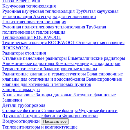
Тизол
Велес Групп
Каучуковая теплоизоляция
Рулонная каучуковая теплоизоляция
Трубчатая каучуковая
теплоизоляция
Аксессуары для теплоизоляции
Полиэтиленовая теплоизоляция
Рулонная полиэтиленовая теплоизоляция
Трубчатая
полиэтиленовая теплоизоляция
Теплоизоляция ROCKWOOL
Техническая изоляция ROCKWOOL
Огнезащитная изоляция
ROCKWOOL
Радиаторы отопления
Стальные панельные радиаторы
Биметаллические радиаторы
Алюминиевые радиаторы
Комплектующие для радиаторов
Термостатические и балансировочные клапаны
Радиаторные клапаны и терморегуляторы
Балансировочные
клапаны для отопления и водоснабжения
Балансировочные
клапаны для котельных и тепловых пунктов
Запорная арматура
Краны шаровые
Затворы дисковые
Заглушки фланцевые
Задвижки
Детали трубопровода
Стальные фитинги
Стальные фланцы
Чугунные фитинги
(Грувлок)
Латунные фитинги
Фильтры очистки
Воздухоотводчики
Показать все
Тепловентиляторы и комплектующие