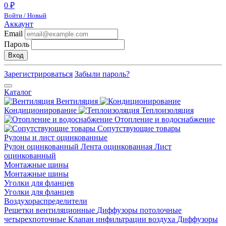
0 ₽
Войти / Новый
Аккаунт
Email
Пароль
Вход
Зарегистрироваться
Забыли пароль?
Каталог
Вентиляция
Кондиционирование
Теплоизоляция
Отопление и водоснабжение
Сопутствующие товары
Рулоны и лист оцинкованные
Рулон оцинкованный
Лента оцинкованная
Лист
оцинкованный
Монтажные шины
Монтажные шины
Уголки для фланцев
Уголки для фланцев
Воздухораспределители
Решетки вентиляционные
Диффузоры потолочные
четырехпоточные
Клапан инфильтрации воздуха
Диффузоры