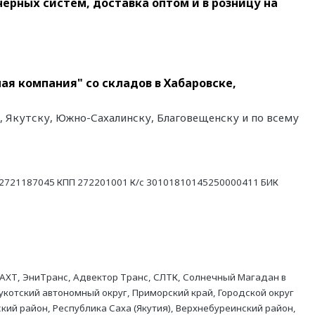
ных систем, доставка оптом и в розницу на
ая компания" со складов в Хабаровске,
, Якутску, Южно-Сахалинску, Благовещенску и по всему
21187045 КПП 272201001 К/с 30101810145250000411 БИК
АХТ, ЭниТранс, Адвектор Транс, СЛТК, Солнечный Магадан в
укотский автономный округ, Приморский край, Городской округ
кий район, Республика Саха (Якутия), Верхнебуреинский район,