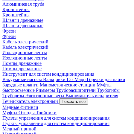
Алюминиевая труба
Кронштейны
Кронштейны
Шланги дренажные
Шланги дренажные
Фреон
Фреон
Кабель электрический
Кабель электрический
Изоляционные ленты
Изоляционные ленты
Помпы дренажные
Помпы дренажные
Инструмент для систем кондиционирования
Вакуумные насосы
Вальцовки
Газ Mapp
Горелки для пайки
Зарядные шланги
Манометрические станции
Муфты
быстросъемные
Риммеры
Труборасширители
Трубогибы
Труборезы
Электронные весы
Выпрямитель испарителя
Течеискатель электронный
Показать все
Медные фитинги
Муфты
Отводы
Тройники
Пульты управления для систем кондиционирования
Пульты управления для систем кондиционирования
Медный припой