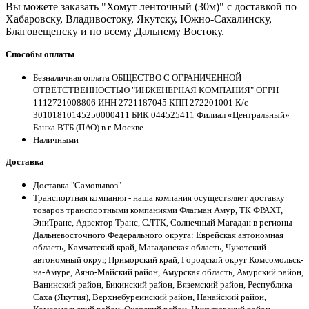
Вы можете заказать "Хомут ленточный (30м)" с доставкой по
Хабаровску, Владивостоку, Якутску, Южно-Сахалинску,
Благовещенску и по всему Дальнему Востоку.
Способы оплаты
Безналичная оплата ОБЩЕСТВО С ОГРАНИЧЕННОЙ
ОТВЕТСТВЕННОСТЬЮ "ИНЖЕНЕРНАЯ КОМПАНИЯ" ОГРН
1112721008806 ИНН 2721187045 КПП 272201001 К/с
30101810145250000411 БИК 044525411 Филиал «Центральный»
Банка ВТБ (ПАО) в г. Москве
Наличными
Доставка
Доставка "Самовывоз"
Транспортная компания - наша компания осуществляет доставку
товаров транспортными компаниями Флагман Амур, ТК ФРАХТ,
ЭниТранс, Адвектор Транс, СЛТК, Солнечный Магадан в регионы
Дальневосточного Федерального округа: Еврейская автономная
область, Камчатский край, Магаданская область, Чукотский
автономный округ, Приморский край, Городской округ Комсомольск-
на-Амуре, Аяно-Майский район, Амурская область, Амурский район,
Ванинский район, Бикинский район, Вяземский район, Республика
Саха (Якутия), Верхнебуреинский район, Нанайский район,