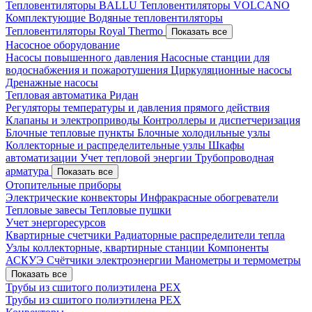
Тепловентиляторы BALLU
Тепловентиляторы VOLCANO
Комплектующие
Водяные тепловентиляторы
Тепловентиляторы Royal Thermo
Показать все
Насосное оборудование
Насосы повышенного давления
Насосные станции для
водоснабжения и пожаротушения
Циркуляционные насосы
Дренажные насосы
Тепловая автоматика Ридан
Регуляторы температуры и давления прямого действия
Клапаны и электроприводы
Контроллеры и диспетчеризация
Блочные тепловые пункты
Блочные холодильные узлы
Коллекторные и распределительные узлы
Шкафы
автоматизации
Учет тепловой энергии
Трубопроводная
арматура
Показать все
Отопительные приборы
Электрические конвекторы
Инфракрасные обогреватели
Тепловые завесы
Тепловые пушки
Учет энергоресурсов
Квартирные счетчики
Радиаторные распределители тепла
Узлы коллекторные, квартирные станции
Компоненты
АСКУЭ
Счётчики электроэнергии
Манометры и термометры
Показать все
Трубы из сшитого полиэтилена PEX
Трубы из сшитого полиэтилена PEX