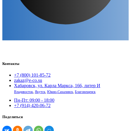
Контакты
+7 (800) 101-85-72
zakaz@e-co.su
Хабаровск, ул. Карла Маркса, 166, литер И
Владивосток
,
Якутск
,
Южно-Сахалинск
,
Благовещенск
Пн-Пт: 09:00 - 18:00
+7 (914) 420-06-72
Поделиться