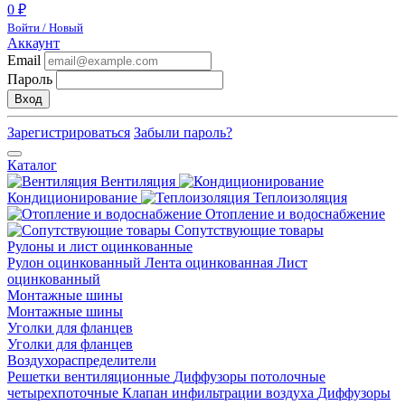
0 ₽
Войти / Новый
Аккаунт
Email
Пароль
Вход
Зарегистрироваться
Забыли пароль?
Каталог
Вентиляция
Кондиционирование
Теплоизоляция
Отопление и водоснабжение
Сопутствующие товары
Рулоны и лист оцинкованные
Рулон оцинкованный
Лента оцинкованная
Лист
оцинкованный
Монтажные шины
Монтажные шины
Уголки для фланцев
Уголки для фланцев
Воздухораспределители
Решетки вентиляционные
Диффузоры потолочные
четырехпоточные
Клапан инфильтрации воздуха
Диффузоры