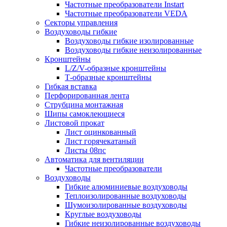
Частотные преобразователи Instart
Частотные преобразователи VEDA
Секторы управления
Воздуховоды гибкие
Воздуховоды гибкие изолированные
Воздуховоды гибкие неизолированные
Кронштейны
L/Z/V-образные кронштейны
Т-образные кронштейны
Гибкая вставка
Перфорированная лента
Струбцина монтажная
Шипы самоклеющиеся
Листовой прокат
Лист оцинкованный
Лист горячекатаный
Листы 08пс
Автоматика для вентиляции
Частотные преобразователи
Воздуховоды
Гибкие алюминиевые воздуховоды
Теплоизолированные воздуховоды
Шумоизолированные воздуховоды
Круглые воздуховоды
Гибкие неизолированные воздуховоды