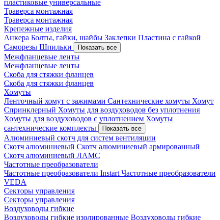
пластиковые универсальные
Траверса монтажная
Траверса монтажная
Крепежные изделия
Анкера
Болты, гайки, шайбы
Заклепки
Пластина с гайкой
Саморезы
Шпильки
Показать все
Межфланцевые ленты
Межфланцевые ленты
Скоба для стяжки фланцев
Скоба для стяжки фланцев
Хомуты
Ленточный хомут с зажимами
Сантехнические хомуты
Хомут
Спринклерный
Хомуты для воздуховодов без уплотнения
Хомуты для воздуховодов с уплотнением
Хомуты
сантехнические комплекты
Показать все
Алюминиевый скотч для систем вентиляции
Скотч алюминиевый
Скотч алюминиевый армированный
Скотч алюминиевый ЛАМС
Частотные преобразователи
Частотные преобразователи Instart
Частотные преобразователи
VEDA
Секторы управления
Секторы управления
Воздуховоды гибкие
Воздуховоды гибкие изолированные
Воздуховоды гибкие