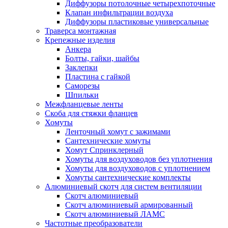
Диффузоры потолочные четырехпоточные
Клапан инфильтрации воздуха
Диффузоры пластиковые универсальные
Траверса монтажная
Крепежные изделия
Анкера
Болты, гайки, шайбы
Заклепки
Пластина с гайкой
Саморезы
Шпильки
Межфланцевые ленты
Скоба для стяжки фланцев
Хомуты
Ленточный хомут с зажимами
Сантехнические хомуты
Хомут Спринклерный
Хомуты для воздуховодов без уплотнения
Хомуты для воздуховодов с уплотнением
Хомуты сантехнические комплекты
Алюминиевый скотч для систем вентиляции
Скотч алюминиевый
Скотч алюминиевый армированный
Скотч алюминиевый ЛАМС
Частотные преобразователи