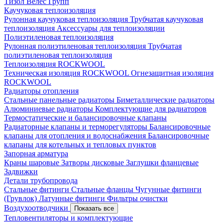
Тизол
Велес Групп
Каучуковая теплоизоляция
Рулонная каучуковая теплоизоляция
Трубчатая каучуковая
теплоизоляция
Аксессуары для теплоизоляции
Полиэтиленовая теплоизоляция
Рулонная полиэтиленовая теплоизоляция
Трубчатая
полиэтиленовая теплоизоляция
Теплоизоляция ROCKWOOL
Техническая изоляция ROCKWOOL
Огнезащитная изоляция
ROCKWOOL
Радиаторы отопления
Стальные панельные радиаторы
Биметаллические радиаторы
Алюминиевые радиаторы
Комплектующие для радиаторов
Термостатические и балансировочные клапаны
Радиаторные клапаны и терморегуляторы
Балансировочные
клапаны для отопления и водоснабжения
Балансировочные
клапаны для котельных и тепловых пунктов
Запорная арматура
Краны шаровые
Затворы дисковые
Заглушки фланцевые
Задвижки
Детали трубопровода
Стальные фитинги
Стальные фланцы
Чугунные фитинги
(Грувлок)
Латунные фитинги
Фильтры очистки
Воздухоотводчики
Показать все
Тепловентиляторы и комплектующие