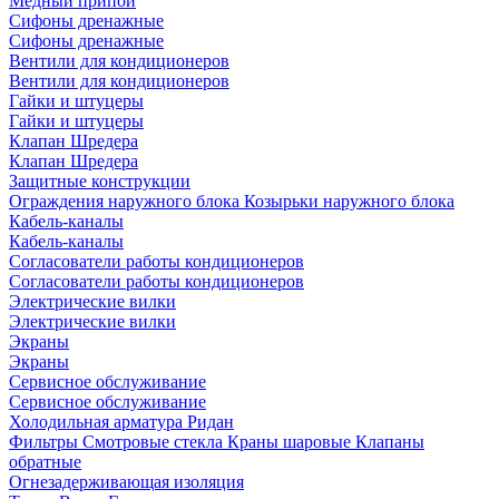
Медный припой
Сифоны дренажные
Сифоны дренажные
Вентили для кондиционеров
Вентили для кондиционеров
Гайки и штуцеры
Гайки и штуцеры
Клапан Шредера
Клапан Шредера
Защитные конструкции
Ограждения наружного блока
Козырьки наружного блока
Кабель-каналы
Кабель-каналы
Согласователи работы кондиционеров
Согласователи работы кондиционеров
Электрические вилки
Электрические вилки
Экраны
Экраны
Сервисное обслуживание
Сервисное обслуживание
Холодильная арматура Ридан
Фильтры
Смотровые стекла
Краны шаровые
Клапаны
обратные
Огнезадерживающая изоляция