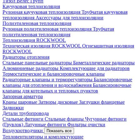
Тизол
Велес Групп
Каучуковая теплоизоляция
Рулонная каучуковая теплоизоляция
Трубчатая каучуковая
теплоизоляция
Аксессуары для теплоизоляции
Полиэтиленовая теплоизоляция
Рулонная полиэтиленовая теплоизоляция
Трубчатая
полиэтиленовая теплоизоляция
Теплоизоляция ROCKWOOL
Техническая изоляция ROCKWOOL
Огнезащитная изоляция
ROCKWOOL
Радиаторы отопления
Стальные панельные радиаторы
Биметаллические радиаторы
Алюминиевые радиаторы
Комплектующие для радиаторов
Термостатические и балансировочные клапаны
Радиаторные клапаны и терморегуляторы
Балансировочные
клапаны для отопления и водоснабжения
Балансировочные
клапаны для котельных и тепловых пунктов
Запорная арматура
Краны шаровые
Затворы дисковые
Заглушки фланцевые
Задвижки
Детали трубопровода
Стальные фитинги
Стальные фланцы
Чугунные фитинги
(Грувлок)
Латунные фитинги
Фильтры очистки
Воздухоотводчики
Показать все
Тепловентиляторы и комплектующие