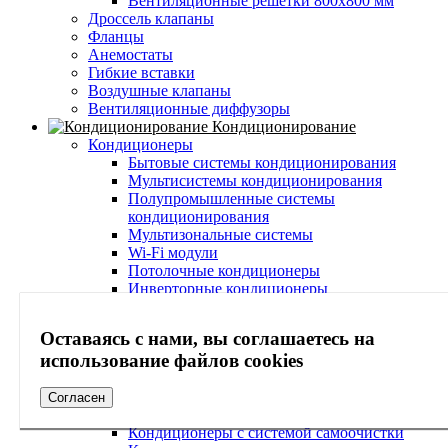
Вентиляционные решетки 800х800 мм
Дроссель клапаны
Фланцы
Анемостаты
Гибкие вставки
Воздушные клапаны
Вентиляционные диффузоры
Кондиционирование
Кондиционеры
Бытовые системы кондиционирования
Мультисистемы кондиционирования
Полупромышленные системы
кондиционирования
Мультизональные системы
Wi-Fi модули
Потолочные кондиционеры
Инверторные кондиционеры
Настенные кондиционеры
Наружные блоки кондиционеров
Оставаясь с нами, вы соглашаетесь на
Внутренние блоки кондиционеров
использование файлов cookies
Кондиционеры с функцией обогрева
Кондиционеры с осушителем воздуха
Тихие кондиционеры
Согласен
Кондиционеры с зимним комплектом
Кондиционеры с системой самоочистки