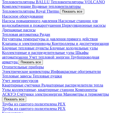
Тепловентиляторы BALLU
Тепловентиляторы VOLCANO
Комплектующие
Водяные тепловентиляторы
Тепловентиляторы Royal Thermo
Показать все
Насосное оборудование
Насосы повышенного давления
Насосные станции для
водоснабжения и пожаротушения
Циркуляционные насосы
Дренажные насосы
Тепловая автоматика Ридан
Регуляторы температуры и давления прямого действия
Клапаны и электроприводы
Контроллеры и диспетчеризация
Блочные тепловые пункты
Блочные холодильные узлы
Коллекторные и распределительные узлы
Шкафы
автоматизации
Учет тепловой энергии
Трубопроводная
арматура
Показать все
Отопительные приборы
Электрические конвекторы
Инфракрасные обогреватели
Тепловые завесы
Тепловые пушки
Учет энергоресурсов
Квартирные счетчики
Радиаторные распределители тепла
Узлы коллекторные, квартирные станции
Компоненты
АСКУЭ
Счётчики электроэнергии
Манометры и термометры
Показать все
Трубы из сшитого полиэтилена PEX
Трубы из сшитого полиэтилена PEX