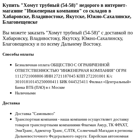
Купить "Хомут трубный (54-58)" недорого в интернет-
магазине "Инженерная компания" со складов в
Хабаровске, Владивостоке, Якутске, Южно-Сахалинске,
Благовещенске
Вы можете заказать "Хомут трубный (54-58)" с доставкой по
Хабаровску, Владивостоку, Якутску, Южно-Сахалинску,
Благовещенску и по всему Дальнему Востоку.
Способы оплаты
Безналичная оплата ОБЩЕСТВО С ОГРАНИЧЕННОЙ
ОТВЕТСТВЕННОСТЬЮ "ИНЖЕНЕРНАЯ КОМПАНИЯ" ОГРН
1112721008806 ИНН 2721187045 КПП 272201001 К/с
30101810145250000411 БИК 044525411 Филиал «Центральный»
Банка ВТБ (ПАО) в г. Москве
Наличными
Доставка
Доставка "Самовывоз"
Транспортная компания - наша компания осуществляет доставку
товаров транспортными компаниями Флагман Амур, ТК ФРАХТ,
ЭниТранс, Адвектор Транс, СЛТК, Солнечный Магадан в регионы
Дальневосточного Федерального округа: Еврейская автономная