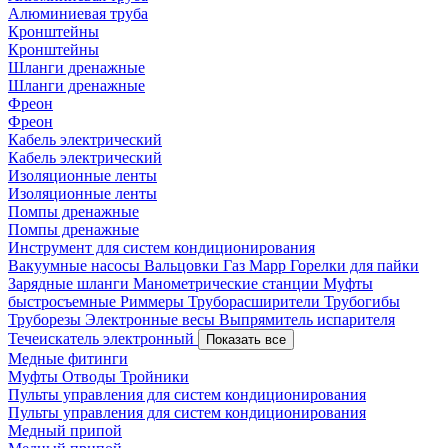
Алюминиевая труба
Кронштейны
Кронштейны
Шланги дренажные
Шланги дренажные
Фреон
Фреон
Кабель электрический
Кабель электрический
Изоляционные ленты
Изоляционные ленты
Помпы дренажные
Помпы дренажные
Инструмент для систем кондиционирования
Вакуумные насосы
Вальцовки
Газ Mapp
Горелки для пайки
Зарядные шланги
Манометрические станции
Муфты
быстросъемные
Риммеры
Труборасширители
Трубогибы
Труборезы
Электронные весы
Выпрямитель испарителя
Течеискатель электронный
Показать все
Медные фитинги
Муфты
Отводы
Тройники
Пульты управления для систем кондиционирования
Пульты управления для систем кондиционирования
Медный припой