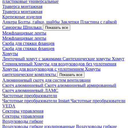
пластиковые универсальные
Траверса монтажная
Траверса монтажная
Крепежные изделия
Анкера
Болты, гайки, шайбы
Заклепки
Пластина с гайкой
Саморезы
Шпильки
Показать все
Межфланцевые ленты
Межфланцевые ленты
Скоба для стяжки фланцев
Скоба для стяжки фланцев
Хомуты
Ленточный хомут с зажимами
Сантехнические хомуты
Хомут
Спринклерный
Хомуты для воздуховодов без уплотнения
Хомуты для воздуховодов с уплотнением
Хомуты
сантехнические комплекты
Показать все
Алюминиевый скотч для систем вентиляции
Скотч алюминиевый
Скотч алюминиевый армированный
Скотч алюминиевый ЛАМС
Частотные преобразователи
Частотные преобразователи Instart
Частотные преобразователи
VEDA
Секторы управления
Секторы управления
Воздуховоды гибкие
Воздуховоды гибкие изолированные
Воздуховоды гибкие