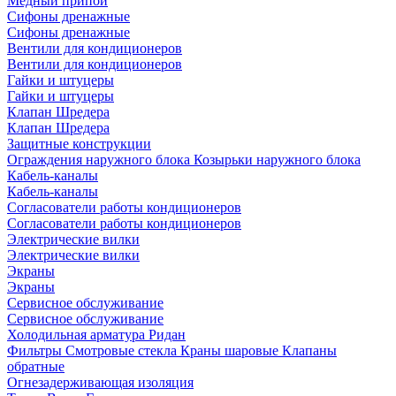
Медный припой
Сифоны дренажные
Сифоны дренажные
Вентили для кондиционеров
Вентили для кондиционеров
Гайки и штуцеры
Гайки и штуцеры
Клапан Шредера
Клапан Шредера
Защитные конструкции
Ограждения наружного блока
Козырьки наружного блока
Кабель-каналы
Кабель-каналы
Согласователи работы кондиционеров
Согласователи работы кондиционеров
Электрические вилки
Электрические вилки
Экраны
Экраны
Сервисное обслуживание
Сервисное обслуживание
Холодильная арматура Ридан
Фильтры
Смотровые стекла
Краны шаровые
Клапаны
обратные
Огнезадерживающая изоляция