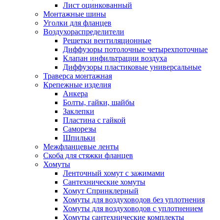
Лист оцинкованный
Монтажные шины
Уголки для фланцев
Воздухораспределители
Решетки вентиляционные
Диффузоры потолочные четырехпоточные
Клапан инфильтрации воздуха
Диффузоры пластиковые универсальные
Траверса монтажная
Крепежные изделия
Анкера
Болты, гайки, шайбы
Заклепки
Пластина с гайкой
Саморезы
Шпильки
Межфланцевые ленты
Скоба для стяжки фланцев
Хомуты
Ленточный хомут с зажимами
Сантехнические хомуты
Хомут Спринклерный
Хомуты для воздуховодов без уплотнения
Хомуты для воздуховодов с уплотнением
Хомуты сантехнические комплекты