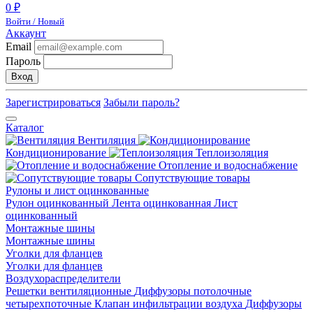
0 ₽
Войти / Новый
Аккаунт
Email
Пароль
Вход
Зарегистрироваться
Забыли пароль?
Каталог
Вентиляция
Кондиционирование
Теплоизоляция
Отопление и водоснабжение
Сопутствующие товары
Рулоны и лист оцинкованные
Рулон оцинкованный
Лента оцинкованная
Лист
оцинкованный
Монтажные шины
Монтажные шины
Уголки для фланцев
Уголки для фланцев
Воздухораспределители
Решетки вентиляционные
Диффузоры потолочные
четырехпоточные
Клапан инфильтрации воздуха
Диффузоры