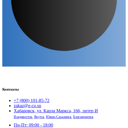
Контакты
+7 (800) 101-85-72
zakaz@e-co.su
Хабаровск, ул. Карла Маркса, 166, литер И
Владивосток
,
Якутск
,
Южно-Сахалинск
,
Благовещенск
Пн-Пт: 09:00 - 18:00