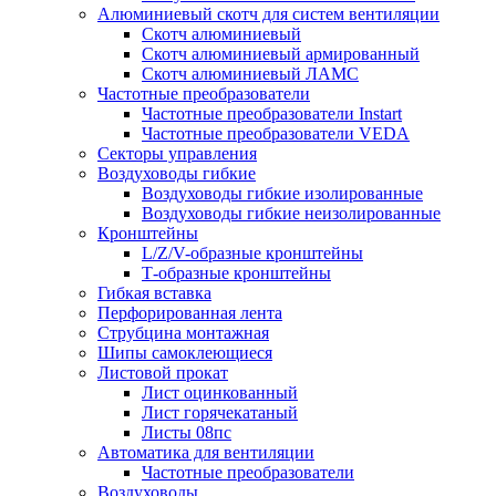
Алюминиевый скотч для систем вентиляции
Скотч алюминиевый
Скотч алюминиевый армированный
Скотч алюминиевый ЛАМС
Частотные преобразователи
Частотные преобразователи Instart
Частотные преобразователи VEDA
Секторы управления
Воздуховоды гибкие
Воздуховоды гибкие изолированные
Воздуховоды гибкие неизолированные
Кронштейны
L/Z/V-образные кронштейны
Т-образные кронштейны
Гибкая вставка
Перфорированная лента
Струбцина монтажная
Шипы самоклеющиеся
Листовой прокат
Лист оцинкованный
Лист горячекатаный
Листы 08пс
Автоматика для вентиляции
Частотные преобразователи
Воздуховоды