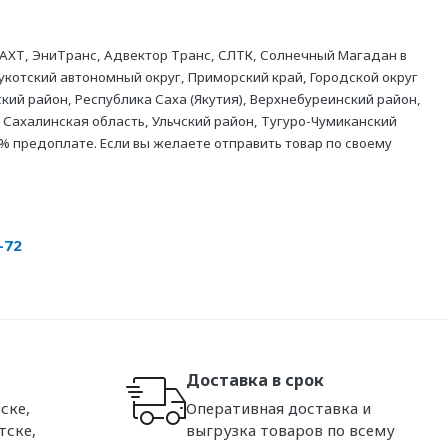
АХТ, ЭниТранс, Адвектор Транс, СЛТК, Солнечный Магадан в
укотский автономный округ, Приморский край, Городской округ
кий район, Республика Саха (Якутия), Верхнебуреинский район,
 Сахалинская область, Ульчский район, Тугуро-Чумиканский
% предоплате. Если вы желаете отправить товар по своему
-72
Доставка в срок
ске,
Оперативная доставка и
тске,
выгрузка товаров по всему