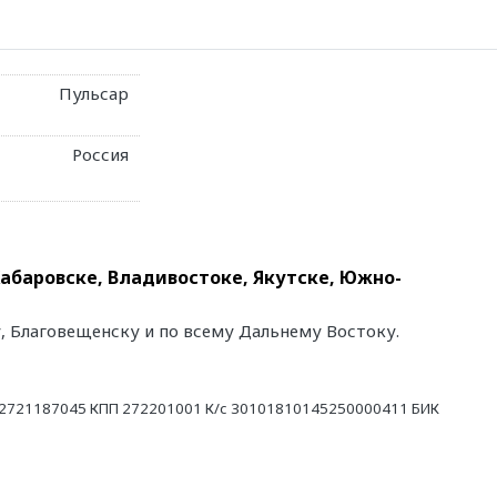
Пульсар
Россия
Хабаровске, Владивостоке, Якутске, Южно-
у, Благовещенску и по всему Дальнему Востоку.
21187045 КПП 272201001 К/с 30101810145250000411 БИК