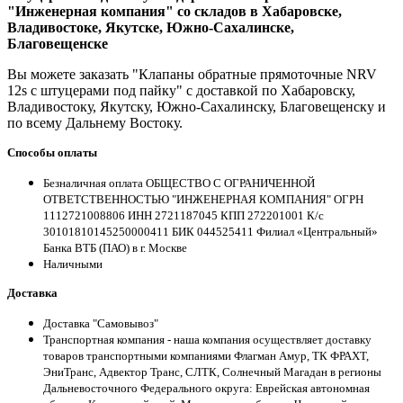
"Инженерная компания" со складов в Хабаровске,
Владивостоке, Якутске, Южно-Сахалинске,
Благовещенске
Вы можете заказать "Клапаны обратные прямоточные NRV
12s с штуцерами под пайку" с доставкой по Хабаровску,
Владивостоку, Якутску, Южно-Сахалинску, Благовещенску и
по всему Дальнему Востоку.
Способы оплаты
Безналичная оплата ОБЩЕСТВО С ОГРАНИЧЕННОЙ
ОТВЕТСТВЕННОСТЬЮ "ИНЖЕНЕРНАЯ КОМПАНИЯ" ОГРН
1112721008806 ИНН 2721187045 КПП 272201001 К/с
30101810145250000411 БИК 044525411 Филиал «Центральный»
Банка ВТБ (ПАО) в г. Москве
Наличными
Доставка
Доставка "Самовывоз"
Транспортная компания - наша компания осуществляет доставку
товаров транспортными компаниями Флагман Амур, ТК ФРАХТ,
ЭниТранс, Адвектор Транс, СЛТК, Солнечный Магадан в регионы
Дальневосточного Федерального округа: Еврейская автономная