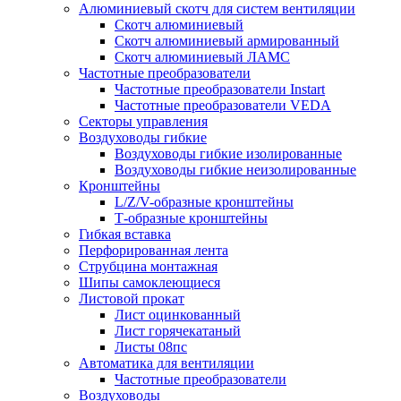
Алюминиевый скотч для систем вентиляции
Скотч алюминиевый
Скотч алюминиевый армированный
Скотч алюминиевый ЛАМС
Частотные преобразователи
Частотные преобразователи Instart
Частотные преобразователи VEDA
Секторы управления
Воздуховоды гибкие
Воздуховоды гибкие изолированные
Воздуховоды гибкие неизолированные
Кронштейны
L/Z/V-образные кронштейны
Т-образные кронштейны
Гибкая вставка
Перфорированная лента
Струбцина монтажная
Шипы самоклеющиеся
Листовой прокат
Лист оцинкованный
Лист горячекатаный
Листы 08пс
Автоматика для вентиляции
Частотные преобразователи
Воздуховоды