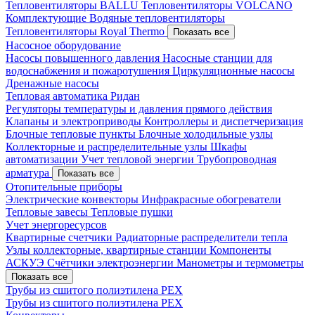
Тепловентиляторы BALLU
Тепловентиляторы VOLCANO
Комплектующие
Водяные тепловентиляторы
Тепловентиляторы Royal Thermo
Показать все
Насосное оборудование
Насосы повышенного давления
Насосные станции для
водоснабжения и пожаротушения
Циркуляционные насосы
Дренажные насосы
Тепловая автоматика Ридан
Регуляторы температуры и давления прямого действия
Клапаны и электроприводы
Контроллеры и диспетчеризация
Блочные тепловые пункты
Блочные холодильные узлы
Коллекторные и распределительные узлы
Шкафы
автоматизации
Учет тепловой энергии
Трубопроводная
арматура
Показать все
Отопительные приборы
Электрические конвекторы
Инфракрасные обогреватели
Тепловые завесы
Тепловые пушки
Учет энергоресурсов
Квартирные счетчики
Радиаторные распределители тепла
Узлы коллекторные, квартирные станции
Компоненты
АСКУЭ
Счётчики электроэнергии
Манометры и термометры
Показать все
Трубы из сшитого полиэтилена PEX
Трубы из сшитого полиэтилена PEX