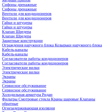
Медный припой
Сифоны дренажные
Сифоны дренажные
Вентили для кондиционеров
Вентили для кондиционеров
Гайки и штуцеры
Гайки и штуцеры
Клапан Шредера
Клапан Шредера
Защитные конструкции
Ограждения наружного блока
Козырьки наружного блока
Кабель-каналы
Кабель-каналы
Согласователи работы кондиционеров
Согласователи работы кондиционеров
Электрические вилки
Электрические вилки
Экраны
Экраны
Сервисное обслуживание
Сервисное обслуживание
Холодильная арматура Ридан
Фильтры
Смотровые стекла
Краны шаровые
Клапаны
обратные
Огнезадерживающая изоляция