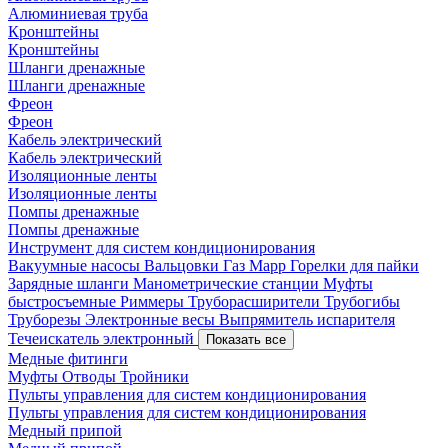
Алюминиевая труба
Кронштейны
Кронштейны
Шланги дренажные
Шланги дренажные
Фреон
Фреон
Кабель электрический
Кабель электрический
Изоляционные ленты
Изоляционные ленты
Помпы дренажные
Помпы дренажные
Инструмент для систем кондиционирования
Вакуумные насосы
Вальцовки
Газ Mapp
Горелки для пайки
Зарядные шланги
Манометрические станции
Муфты
быстросъемные
Риммеры
Труборасширители
Трубогибы
Труборезы
Электронные весы
Выпрямитель испарителя
Течеискатель электронный
Показать все
Медные фитинги
Муфты
Отводы
Тройники
Пульты управления для систем кондиционирования
Пульты управления для систем кондиционирования
Медный припой