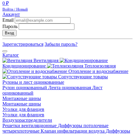
0 ₽
Войти / Новый
Аккаунт
Email
Пароль
Вход
Зарегистрироваться
Забыли пароль?
Каталог
Вентиляция
Кондиционирование
Теплоизоляция
Отопление и водоснабжение
Сопутствующие товары
Рулоны и лист оцинкованные
Рулон оцинкованный
Лента оцинкованная
Лист
оцинкованный
Монтажные шины
Монтажные шины
Уголки для фланцев
Уголки для фланцев
Воздухораспределители
Решетки вентиляционные
Диффузоры потолочные
четырехпоточные
Клапан инфильтрации воздуха
Диффузоры