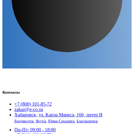
Контакты
+7 (800) 101-85-72
zakaz@e-co.su
Хабаровск, ул. Карла Маркса, 166, литер И
Владивосток
,
Якутск
,
Южно-Сахалинск
,
Благовещенск
Пн-Пт: 09:00 - 18:00