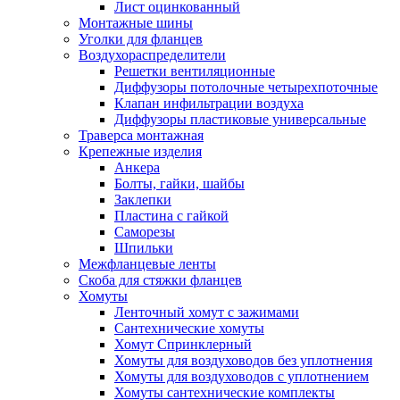
Лист оцинкованный
Монтажные шины
Уголки для фланцев
Воздухораспределители
Решетки вентиляционные
Диффузоры потолочные четырехпоточные
Клапан инфильтрации воздуха
Диффузоры пластиковые универсальные
Траверса монтажная
Крепежные изделия
Анкера
Болты, гайки, шайбы
Заклепки
Пластина с гайкой
Саморезы
Шпильки
Межфланцевые ленты
Скоба для стяжки фланцев
Хомуты
Ленточный хомут с зажимами
Сантехнические хомуты
Хомут Спринклерный
Хомуты для воздуховодов без уплотнения
Хомуты для воздуховодов с уплотнением
Хомуты сантехнические комплекты