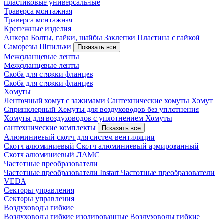
пластиковые универсальные
Траверса монтажная
Траверса монтажная
Крепежные изделия
Анкера
Болты, гайки, шайбы
Заклепки
Пластина с гайкой
Саморезы
Шпильки
Показать все
Межфланцевые ленты
Межфланцевые ленты
Скоба для стяжки фланцев
Скоба для стяжки фланцев
Хомуты
Ленточный хомут с зажимами
Сантехнические хомуты
Хомут
Спринклерный
Хомуты для воздуховодов без уплотнения
Хомуты для воздуховодов с уплотнением
Хомуты
сантехнические комплекты
Показать все
Алюминиевый скотч для систем вентиляции
Скотч алюминиевый
Скотч алюминиевый армированный
Скотч алюминиевый ЛАМС
Частотные преобразователи
Частотные преобразователи Instart
Частотные преобразователи
VEDA
Секторы управления
Секторы управления
Воздуховоды гибкие
Воздуховоды гибкие изолированные
Воздуховоды гибкие