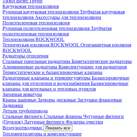
Тизол
Велес Групп
Каучуковая теплоизоляция
Рулонная каучуковая теплоизоляция
Трубчатая каучуковая
теплоизоляция
Аксессуары для теплоизоляции
Полиэтиленовая теплоизоляция
Рулонная полиэтиленовая теплоизоляция
Трубчатая
полиэтиленовая теплоизоляция
Теплоизоляция ROCKWOOL
Техническая изоляция ROCKWOOL
Огнезащитная изоляция
ROCKWOOL
Радиаторы отопления
Стальные панельные радиаторы
Биметаллические радиаторы
Алюминиевые радиаторы
Комплектующие для радиаторов
Термостатические и балансировочные клапаны
Радиаторные клапаны и терморегуляторы
Балансировочные
клапаны для отопления и водоснабжения
Балансировочные
клапаны для котельных и тепловых пунктов
Запорная арматура
Краны шаровые
Затворы дисковые
Заглушки фланцевые
Задвижки
Детали трубопровода
Стальные фитинги
Стальные фланцы
Чугунные фитинги
(Грувлок)
Латунные фитинги
Фильтры очистки
Воздухоотводчики
Показать все
Тепловентиляторы и комплектующие