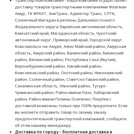
Транспортная компания - наша компания осуществляет
доставку товаров транспортными компаниями Флагман
Амур, ТК ФРАХТ, ЭниТранс, Адвектор Транс, СЛТК,
Солнечный Магадан в регионы Дальневосточного
Федерального округа: Еврейская автономная область,
Камчатский край, Магаданская область, Чукотский
автономный округ, Приморский край, Городской округ
Комсомольск-на-Амуре, Аяно-Майский район, Амурская
область, Амурский район, Ванинский район, Бикинский
район, Вяземский район, Республика Саха (Якутия),
Верхнебуреинский район, Нанайский район,
Комсомольский район, Охотский район, Николаевский
район, Солнечный район, Советско-Гаванский район,
Сахалинская область, Ульчский район, Тугуро-
Чумиканский район, Район имени Лазо, Хабаровский
район, Район имени Полины Осипенко. Покупки с
доставкой возможны только при 100% предоплате. Если
вы желаете отправить товар по своему заказу
предпочтительной транспортной компанией, сообщите
об этом нашему менеджеру.
Доставка по городу - бесплатная доставка в