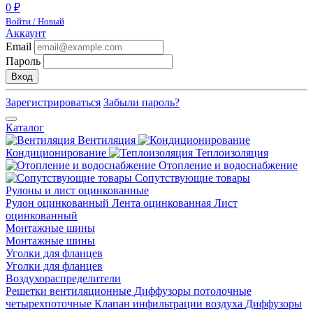
0 ₽
Войти / Новый
Аккаунт
Email
Пароль
Вход
Зарегистрироваться
Забыли пароль?
Каталог
Вентиляция
Кондиционирование
Теплоизоляция
Отопление и водоснабжение
Сопутствующие товары
Рулоны и лист оцинкованные
Рулон оцинкованный
Лента оцинкованная
Лист
оцинкованный
Монтажные шины
Монтажные шины
Уголки для фланцев
Уголки для фланцев
Воздухораспределители
Решетки вентиляционные
Диффузоры потолочные
четырехпоточные
Клапан инфильтрации воздуха
Диффузоры