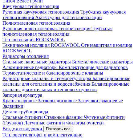
Тизол
Велес Групп
Каучуковая теплоизоляция
Рулонная каучуковая теплоизоляция
Трубчатая каучуковая
теплоизоляция
Аксессуары для теплоизоляции
Полиэтиленовая теплоизоляция
Рулонная полиэтиленовая теплоизоляция
Трубчатая
полиэтиленовая теплоизоляция
Теплоизоляция ROCKWOOL
Техническая изоляция ROCKWOOL
Огнезащитная изоляция
ROCKWOOL
Радиаторы отопления
Стальные панельные радиаторы
Биметаллические радиаторы
Алюминиевые радиаторы
Комплектующие для радиаторов
Термостатические и балансировочные клапаны
Радиаторные клапаны и терморегуляторы
Балансировочные
клапаны для отопления и водоснабжения
Балансировочные
клапаны для котельных и тепловых пунктов
Запорная арматура
Краны шаровые
Затворы дисковые
Заглушки фланцевые
Задвижки
Детали трубопровода
Стальные фитинги
Стальные фланцы
Чугунные фитинги
(Грувлок)
Латунные фитинги
Фильтры очистки
Воздухоотводчики
Показать все
Тепловентиляторы и комплектующие