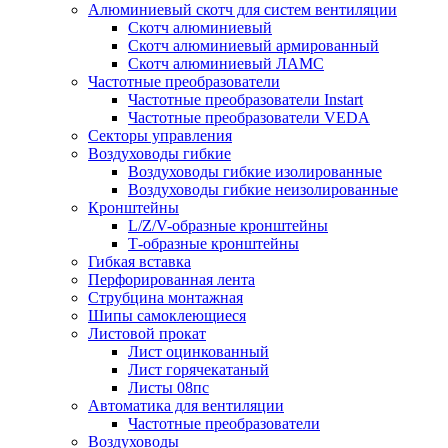
Алюминиевый скотч для систем вентиляции
Скотч алюминиевый
Скотч алюминиевый армированный
Скотч алюминиевый ЛАМС
Частотные преобразователи
Частотные преобразователи Instart
Частотные преобразователи VEDA
Секторы управления
Воздуховоды гибкие
Воздуховоды гибкие изолированные
Воздуховоды гибкие неизолированные
Кронштейны
L/Z/V-образные кронштейны
Т-образные кронштейны
Гибкая вставка
Перфорированная лента
Струбцина монтажная
Шипы самоклеющиеся
Листовой прокат
Лист оцинкованный
Лист горячекатаный
Листы 08пс
Автоматика для вентиляции
Частотные преобразователи
Воздуховоды