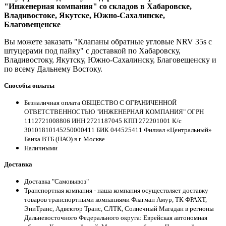
"Инженерная компания" со складов в Хабаровске,
Владивостоке, Якутске, Южно-Сахалинске,
Благовещенске
Вы можете заказать "Клапаны обратные угловые NRV 35s с
штуцерами под пайку" с доставкой по Хабаровску,
Владивостоку, Якутску, Южно-Сахалинску, Благовещенску и
по всему Дальнему Востоку.
Способы оплаты
Безналичная оплата ОБЩЕСТВО С ОГРАНИЧЕННОЙ
ОТВЕТСТВЕННОСТЬЮ "ИНЖЕНЕРНАЯ КОМПАНИЯ" ОГРН
1112721008806 ИНН 2721187045 КПП 272201001 К/с
30101810145250000411 БИК 044525411 Филиал «Центральный»
Банка ВТБ (ПАО) в г. Москве
Наличными
Доставка
Доставка "Самовывоз"
Транспортная компания - наша компания осуществляет доставку
товаров транспортными компаниями Флагман Амур, ТК ФРАХТ,
ЭниТранс, Адвектор Транс, СЛТК, Солнечный Магадан в регионы
Дальневосточного Федерального округа: Еврейская автономная