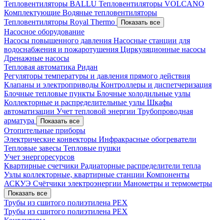
Тепловентиляторы BALLU
Тепловентиляторы VOLCANO
Комплектующие
Водяные тепловентиляторы
Тепловентиляторы Royal Thermo
Показать все
Насосное оборудование
Насосы повышенного давления
Насосные станции для
водоснабжения и пожаротушения
Циркуляционные насосы
Дренажные насосы
Тепловая автоматика Ридан
Регуляторы температуры и давления прямого действия
Клапаны и электроприводы
Контроллеры и диспетчеризация
Блочные тепловые пункты
Блочные холодильные узлы
Коллекторные и распределительные узлы
Шкафы
автоматизации
Учет тепловой энергии
Трубопроводная
арматура
Показать все
Отопительные приборы
Электрические конвекторы
Инфракрасные обогреватели
Тепловые завесы
Тепловые пушки
Учет энергоресурсов
Квартирные счетчики
Радиаторные распределители тепла
Узлы коллекторные, квартирные станции
Компоненты
АСКУЭ
Счётчики электроэнергии
Манометры и термометры
Показать все
Трубы из сшитого полиэтилена PEX
Трубы из сшитого полиэтилена PEX