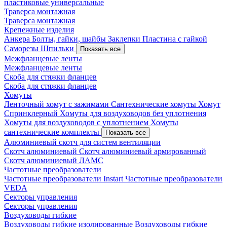
пластиковые универсальные
Траверса монтажная
Траверса монтажная
Крепежные изделия
Анкера
Болты, гайки, шайбы
Заклепки
Пластина с гайкой
Саморезы
Шпильки
Показать все
Межфланцевые ленты
Межфланцевые ленты
Скоба для стяжки фланцев
Скоба для стяжки фланцев
Хомуты
Ленточный хомут с зажимами
Сантехнические хомуты
Хомут
Спринклерный
Хомуты для воздуховодов без уплотнения
Хомуты для воздуховодов с уплотнением
Хомуты
сантехнические комплекты
Показать все
Алюминиевый скотч для систем вентиляции
Скотч алюминиевый
Скотч алюминиевый армированный
Скотч алюминиевый ЛАМС
Частотные преобразователи
Частотные преобразователи Instart
Частотные преобразователи
VEDA
Секторы управления
Секторы управления
Воздуховоды гибкие
Воздуховоды гибкие изолированные
Воздуховоды гибкие