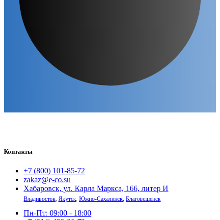
Контакты
+7 (800) 101-85-72
zakaz@e-co.su
Хабаровск, ул. Карла Маркса, 166, литер И
Владивосток
,
Якутск
,
Южно-Сахалинск
,
Благовещенск
Пн-Пт: 09:00 - 18:00