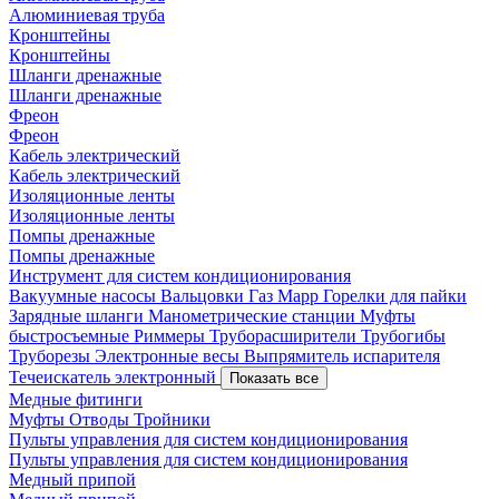
Алюминиевая труба
Кронштейны
Кронштейны
Шланги дренажные
Шланги дренажные
Фреон
Фреон
Кабель электрический
Кабель электрический
Изоляционные ленты
Изоляционные ленты
Помпы дренажные
Помпы дренажные
Инструмент для систем кондиционирования
Вакуумные насосы
Вальцовки
Газ Mapp
Горелки для пайки
Зарядные шланги
Манометрические станции
Муфты
быстросъемные
Риммеры
Труборасширители
Трубогибы
Труборезы
Электронные весы
Выпрямитель испарителя
Течеискатель электронный
Показать все
Медные фитинги
Муфты
Отводы
Тройники
Пульты управления для систем кондиционирования
Пульты управления для систем кондиционирования
Медный припой