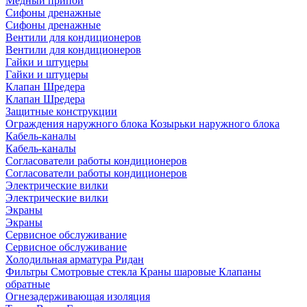
Медный припой
Сифоны дренажные
Сифоны дренажные
Вентили для кондиционеров
Вентили для кондиционеров
Гайки и штуцеры
Гайки и штуцеры
Клапан Шредера
Клапан Шредера
Защитные конструкции
Ограждения наружного блока
Козырьки наружного блока
Кабель-каналы
Кабель-каналы
Согласователи работы кондиционеров
Согласователи работы кондиционеров
Электрические вилки
Электрические вилки
Экраны
Экраны
Сервисное обслуживание
Сервисное обслуживание
Холодильная арматура Ридан
Фильтры
Смотровые стекла
Краны шаровые
Клапаны
обратные
Огнезадерживающая изоляция