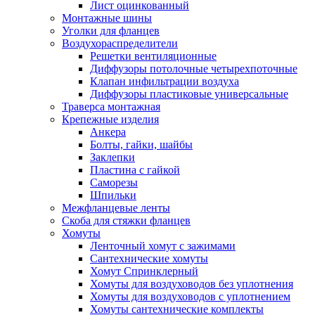
Лист оцинкованный
Монтажные шины
Уголки для фланцев
Воздухораспределители
Решетки вентиляционные
Диффузоры потолочные четырехпоточные
Клапан инфильтрации воздуха
Диффузоры пластиковые универсальные
Траверса монтажная
Крепежные изделия
Анкера
Болты, гайки, шайбы
Заклепки
Пластина с гайкой
Саморезы
Шпильки
Межфланцевые ленты
Скоба для стяжки фланцев
Хомуты
Ленточный хомут с зажимами
Сантехнические хомуты
Хомут Спринклерный
Хомуты для воздуховодов без уплотнения
Хомуты для воздуховодов с уплотнением
Хомуты сантехнические комплекты