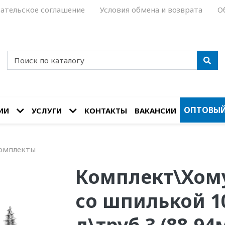
ательское соглашение
Условия обмена и возврата
О
ОПТОВЫЙ
ИИ
УСЛУГИ
КОНТАКТЫ
ВАКАНСИИ
комплекты
Комплект\Хому
со шпилькой 1
д\труб 3 (88-9