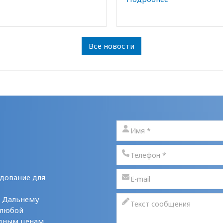
Все новости
дование для
у Дальнему
 любой
дным ценам,