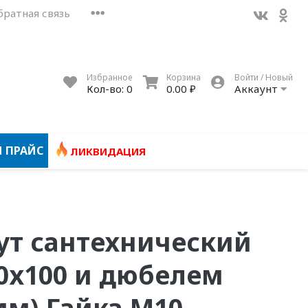
братная связь
Избранное
Корзина
Войти / Новый
Кол-во:
0
0.00 ₽
Аккаунт
 ПРАЙС
ЛИКВИДАЦИЯ
т сантехнический
0х100 и дюбелем
4мм) Гайка М10