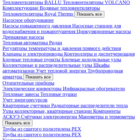
Тепловентиляторы BALLU
Тепловентиляторы VOLCANO
Комплектующие
Водяные тепловентиляторы
Тепловентиляторы Royal Thermo
Показать все
Насосное оборудование
Насосы повышенного давления
Насосные станции для
водоснабжения и пожаротушения
Циркуляционные насосы
Дренажные насосы
Тепловая автоматика Ридан
Регуляторы температуры и давления прямого действия
Клапаны и электроприводы
Контроллеры и диспетчеризация
Блочные тепловые пункты
Блочные холодильные узлы
Коллекторные и распределительные узлы
Шкафы
автоматизации
Учет тепловой энергии
Трубопроводная
арматура
Показать все
Отопительные приборы
Электрические конвекторы
Инфракрасные обогреватели
Тепловые завесы
Тепловые пушки
Учет энергоресурсов
Квартирные счетчики
Радиаторные распределители тепла
Узлы коллекторные, квартирные станции
Компоненты
АСКУЭ
Счётчики электроэнергии
Манометры и термометры
Показать все
Трубы из сшитого полиэтилена PEX
Трубы из сшитого полиэтилена PEX