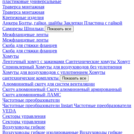
пластиковые универсальные
Траверса монтажная
Траверса монтажная
Крепежные изделия
Анкера
Болты, гайки, шайбы
Заклепки
Пластина с гайкой
Саморезы
Шпильки
Показать все
Межфланцевые ленты
Межфланцевые ленты
Скоба для стяжки фланцев
Скоба для стяжки фланцев
Хомуты
Ленточный хомут с зажимами
Сантехнические хомуты
Хомут
Спринклерный
Хомуты для воздуховодов без уплотнения
Хомуты для воздуховодов с уплотнением
Хомуты
сантехнические комплекты
Показать все
Алюминиевый скотч для систем вентиляции
Скотч алюминиевый
Скотч алюминиевый армированный
Скотч алюминиевый ЛАМС
Частотные преобразователи
Частотные преобразователи Instart
Частотные преобразователи
VEDA
Секторы управления
Секторы управления
Воздуховоды гибкие
Воздуховоды гибкие изолированные
Воздуховоды гибкие