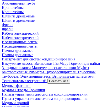
Алюминиевая труба
Кронштейны
Кронштейны
Шланги дренажные
Шланги дренажные
Фреон
Фреон
Кабель электрический
Кабель электрический
Изоляционные ленты
Изоляционные ленты
Помпы дренажные
Помпы дренажные
Инструмент для систем кондиционирования
Вакуумные насосы
Вальцовки
Газ Mapp
Горелки для пайки
Зарядные шланги
Манометрические станции
Муфты
быстросъемные
Риммеры
Труборасширители
Трубогибы
Труборезы
Электронные весы
Выпрямитель испарителя
Течеискатель электронный
Показать все
Медные фитинги
Муфты
Отводы
Тройники
Пульты управления для систем кондиционирования
Пульты управления для систем кондиционирования
Медный припой