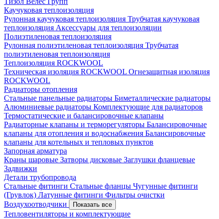
Тизол
Велес Групп
Каучуковая теплоизоляция
Рулонная каучуковая теплоизоляция
Трубчатая каучуковая
теплоизоляция
Аксессуары для теплоизоляции
Полиэтиленовая теплоизоляция
Рулонная полиэтиленовая теплоизоляция
Трубчатая
полиэтиленовая теплоизоляция
Теплоизоляция ROCKWOOL
Техническая изоляция ROCKWOOL
Огнезащитная изоляция
ROCKWOOL
Радиаторы отопления
Стальные панельные радиаторы
Биметаллические радиаторы
Алюминиевые радиаторы
Комплектующие для радиаторов
Термостатические и балансировочные клапаны
Радиаторные клапаны и терморегуляторы
Балансировочные
клапаны для отопления и водоснабжения
Балансировочные
клапаны для котельных и тепловых пунктов
Запорная арматура
Краны шаровые
Затворы дисковые
Заглушки фланцевые
Задвижки
Детали трубопровода
Стальные фитинги
Стальные фланцы
Чугунные фитинги
(Грувлок)
Латунные фитинги
Фильтры очистки
Воздухоотводчики
Показать все
Тепловентиляторы и комплектующие