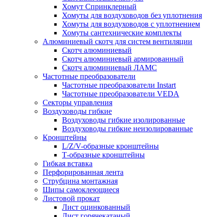
Хомут Спринклерный
Хомуты для воздуховодов без уплотнения
Хомуты для воздуховодов с уплотнением
Хомуты сантехнические комплекты
Алюминиевый скотч для систем вентиляции
Скотч алюминиевый
Скотч алюминиевый армированный
Скотч алюминиевый ЛАМС
Частотные преобразователи
Частотные преобразователи Instart
Частотные преобразователи VEDA
Секторы управления
Воздуховоды гибкие
Воздуховоды гибкие изолированные
Воздуховоды гибкие неизолированные
Кронштейны
L/Z/V-образные кронштейны
Т-образные кронштейны
Гибкая вставка
Перфорированная лента
Струбцина монтажная
Шипы самоклеющиеся
Листовой прокат
Лист оцинкованный
Лист горячекатаный