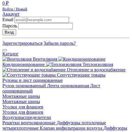
0 ₽
Войти / Новый
Аккаунт
Email
Пароль
Вход
Зарегистрироваться
Забыли пароль?
Каталог
Вентиляция
Кондиционирование
Теплоизоляция
Отопление и водоснабжение
Сопутствующие товары
Рулоны и лист оцинкованные
Рулон оцинкованный
Лента оцинкованная
Лист
оцинкованный
Монтажные шины
Монтажные шины
Уголки для фланцев
Уголки для фланцев
Воздухораспределители
Решетки вентиляционные
Диффузоры потолочные
четырехпоточные
Клапан инфильтрации воздуха
Диффузоры