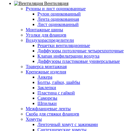
Вентиляция
Рулоны и лист оцинкованные
Рулон оцинкованный
Лента оцинкованная
Лист оцинкованный
Монтажные шины
Уголки для фланцев
Воздухораспределители
Решетки вентиляционные
Диффузоры потолочные четырехпоточные
Клапан инфильтрации воздуха
Диффузоры пластиковые универсальные
Траверса монтажная
Крепежные изделия
Анкера
Болты, гайки, шайбы
Заклепки
Пластина с гайкой
Саморезы
Шпильки
Межфланцевые ленты
Скоба для стяжки фланцев
Хомуты
Ленточный хомут с зажимами
Сантехнические хомуты