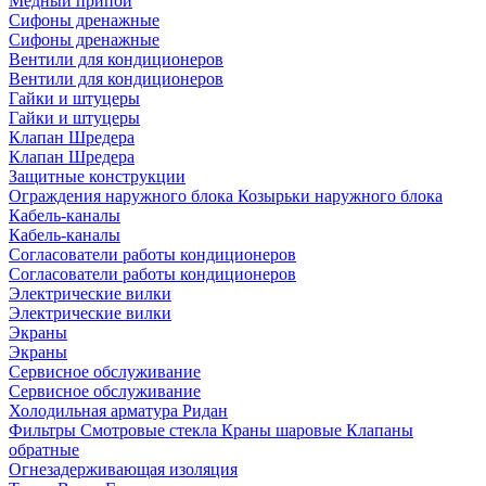
Медный припой
Сифоны дренажные
Сифоны дренажные
Вентили для кондиционеров
Вентили для кондиционеров
Гайки и штуцеры
Гайки и штуцеры
Клапан Шредера
Клапан Шредера
Защитные конструкции
Ограждения наружного блока
Козырьки наружного блока
Кабель-каналы
Кабель-каналы
Согласователи работы кондиционеров
Согласователи работы кондиционеров
Электрические вилки
Электрические вилки
Экраны
Экраны
Сервисное обслуживание
Сервисное обслуживание
Холодильная арматура Ридан
Фильтры
Смотровые стекла
Краны шаровые
Клапаны
обратные
Огнезадерживающая изоляция