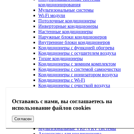
кондиционирования
Мультизональные системы
Wi-Fi модули
Потолочные кондиционеры
Инверторные кондиционеры
Настенные кондиционеры
Наружные блоки кондиционеров
Внутренние блоки кондиционеров
Кондиционеры с функцией обогрева
Кондиционеры с осушителем воздуха
Тихие кондиционеры
Кондиционеры с зимним комплектом
Кондиционеры с системой самоочистки
Кондиционеры с ионизатором воздуха
Кондиционеры с Wi-Fi
Кондиционеры с очисткой воздуха
Кондиционеры с ультрафиолетовой лампой
Кондиционеры с антибактериальным
Оставаясь с нами, вы соглашаетесь на
фильтром
Кондиционеры с Алисой
использование файлов cookies
Кондиционеры с системой Умный дом
Напольно потолочные кондиционеры
Согласен
Кондиционеры по акции
Мультизональные VRF-VRV системы
Аксессуары для кондиционера