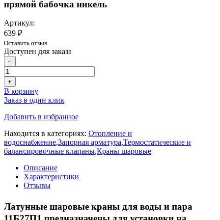
прямой бабочка никель
Артикул:
639 ₽
Оставить отзыв
Доступен для заказа
−
+
В корзину
Заказ в один клик
Добавить в избранное
Находится в категориях:
Отопление и
водоснабжение
,
Запорная арматура
,
Термостатические и
балансировочные клапаны
,
Краны шаровые
Описание
Характеристики
Отзывы
Латунные шаровые краны для воды и пара
11Б27П1 предназначены для установки на