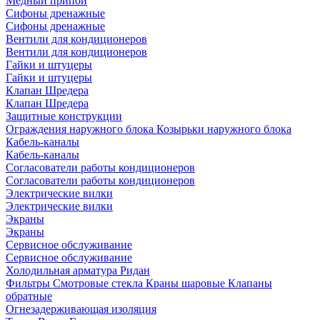
Медный припой
Сифоны дренажные
Сифоны дренажные
Вентили для кондиционеров
Вентили для кондиционеров
Гайки и штуцеры
Гайки и штуцеры
Клапан Шредера
Клапан Шредера
Защитные конструкции
Ограждения наружного блока
Козырьки наружного блока
Кабель-каналы
Кабель-каналы
Согласователи работы кондиционеров
Согласователи работы кондиционеров
Электрические вилки
Электрические вилки
Экраны
Экраны
Сервисное обслуживание
Сервисное обслуживание
Холодильная арматура Ридан
Фильтры
Смотровые стекла
Краны шаровые
Клапаны
обратные
Огнезадерживающая изоляция