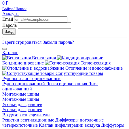
0 ₽
Войти / Новый
Аккаунт
Email
Пароль
Вход
Зарегистрироваться
Забыли пароль?
Каталог
Вентиляция
Кондиционирование
Теплоизоляция
Отопление и водоснабжение
Сопутствующие товары
Рулоны и лист оцинкованные
Рулон оцинкованный
Лента оцинкованная
Лист
оцинкованный
Монтажные шины
Монтажные шины
Уголки для фланцев
Уголки для фланцев
Воздухораспределители
Решетки вентиляционные
Диффузоры потолочные
четырехпоточные
Клапан инфильтрации воздуха
Диффузоры