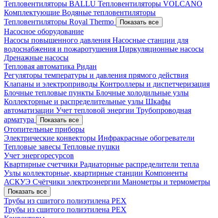
Тепловентиляторы BALLU
Тепловентиляторы VOLCANO
Комплектующие
Водяные тепловентиляторы
Тепловентиляторы Royal Thermo
Показать все
Насосное оборудование
Насосы повышенного давления
Насосные станции для
водоснабжения и пожаротушения
Циркуляционные насосы
Дренажные насосы
Тепловая автоматика Ридан
Регуляторы температуры и давления прямого действия
Клапаны и электроприводы
Контроллеры и диспетчеризация
Блочные тепловые пункты
Блочные холодильные узлы
Коллекторные и распределительные узлы
Шкафы
автоматизации
Учет тепловой энергии
Трубопроводная
арматура
Показать все
Отопительные приборы
Электрические конвекторы
Инфракрасные обогреватели
Тепловые завесы
Тепловые пушки
Учет энергоресурсов
Квартирные счетчики
Радиаторные распределители тепла
Узлы коллекторные, квартирные станции
Компоненты
АСКУЭ
Счётчики электроэнергии
Манометры и термометры
Показать все
Трубы из сшитого полиэтилена PEX
Трубы из сшитого полиэтилена PEX