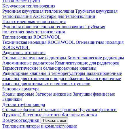
Тизол
Велес Групп
Каучуковая теплоизоляция
Рулонная каучуковая теплоизоляция
Трубчатая каучуковая
теплоизоляция
Аксессуары для теплоизоляции
Полиэтиленовая теплоизоляция
Рулонная полиэтиленовая теплоизоляция
Трубчатая
полиэтиленовая теплоизоляция
Теплоизоляция ROCKWOOL
Техническая изоляция ROCKWOOL
Огнезащитная изоляция
ROCKWOOL
Радиаторы отопления
Стальные панельные радиаторы
Биметаллические радиаторы
Алюминиевые радиаторы
Комплектующие для радиаторов
Термостатические и балансировочные клапаны
Радиаторные клапаны и терморегуляторы
Балансировочные
клапаны для отопления и водоснабжения
Балансировочные
клапаны для котельных и тепловых пунктов
Запорная арматура
Краны шаровые
Затворы дисковые
Заглушки фланцевые
Задвижки
Детали трубопровода
Стальные фитинги
Стальные фланцы
Чугунные фитинги
(Грувлок)
Латунные фитинги
Фильтры очистки
Воздухоотводчики
Показать все
Тепловентиляторы и комплектующие