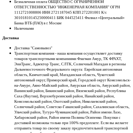
Безналичная оплата ОБЩЕСТВО С ОГРАНИЧЕННОЙ
ОТВЕТСТВЕННОСТЬЮ "ИНЖЕНЕРНАЯ КОМПАНИЯ" ОГРН
1112721008806 ИНН 2721187045 КПП 272201001 К/с
30101810145250000411 БИК 044525411 Филиал «Центральный»
Банка ВТБ (ПАО) в г. Москве
Наличными
Доставка
Доставка "Самовывоз"
Транспортная компания - наша компания осуществляет доставку
товаров транспортными компаниями Флагман Амур, ТК ФРАХТ,
ЭниТранс, Адвектор Транс, СЛТК, Солнечный Магадан в регионы
Дальневосточного Федерального округа: Еврейская автономная
область, Камчатский край, Магаданская область, Чукотский
автономный округ, Приморский край, Городской округ Комсомольск-
на-Амуре, Аяно-Майский район, Амурская область, Амурский район,
Ванинский район, Бикинский район, Вяземский район, Республика
Саха (Якутия), Верхнебуреинский район, Нанайский район,
Комсомольский район, Охотский район, Николаевский район,
Солнечный район, Советско-Гаванский район, Сахалинская область,
Ульчский район, Тугуро-Чумиканский район, Район имени Лазо,
Хабаровский район, Район имени Полины Осипенко. Покупки с
доставкой возможны только при 100% предоплате. Если вы желаете
отправить товар по своему заказу предпочтительной транспортной