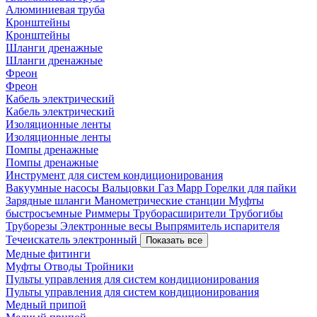
Алюминиевая труба
Кронштейны
Кронштейны
Шланги дренажные
Шланги дренажные
Фреон
Фреон
Кабель электрический
Кабель электрический
Изоляционные ленты
Изоляционные ленты
Помпы дренажные
Помпы дренажные
Инструмент для систем кондиционирования
Вакуумные насосы
Вальцовки
Газ Mapp
Горелки для пайки
Зарядные шланги
Манометрические станции
Муфты
быстросъемные
Риммеры
Труборасширители
Трубогибы
Труборезы
Электронные весы
Выпрямитель испарителя
Течеискатель электронный
Показать все
Медные фитинги
Муфты
Отводы
Тройники
Пульты управления для систем кондиционирования
Пульты управления для систем кондиционирования
Медный припой