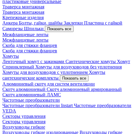
пластиковые универсальные
Траверса монтажная
Траверса монтажная
Крепежные изделия
Анкера
Болты, гайки, шайбы
Заклепки
Пластина с гайкой
Саморезы
Шпильки
Показать все
Межфланцевые ленты
Межфланцевые ленты
Скоба для стяжки фланцев
Скоба для стяжки фланцев
Хомуты
Ленточный хомут с зажимами
Сантехнические хомуты
Хомут
Спринклерный
Хомуты для воздуховодов без уплотнения
Хомуты для воздуховодов с уплотнением
Хомуты
сантехнические комплекты
Показать все
Алюминиевый скотч для систем вентиляции
Скотч алюминиевый
Скотч алюминиевый армированный
Скотч алюминиевый ЛАМС
Частотные преобразователи
Частотные преобразователи Instart
Частотные преобразователи
VEDA
Секторы управления
Секторы управления
Воздуховоды гибкие
Воздуховоды гибкие изолированные
Воздуховоды гибкие