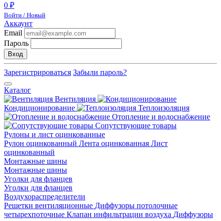
0 ₽
Войти / Новый
Аккаунт
Email
Пароль
Вход
Зарегистрироваться
Забыли пароль?
Каталог
Вентиляция
Кондиционирование
Теплоизоляция
Отопление и водоснабжение
Сопутствующие товары
Рулоны и лист оцинкованные
Рулон оцинкованный
Лента оцинкованная
Лист
оцинкованный
Монтажные шины
Монтажные шины
Уголки для фланцев
Уголки для фланцев
Воздухораспределители
Решетки вентиляционные
Диффузоры потолочные
четырехпоточные
Клапан инфильтрации воздуха
Диффузоры