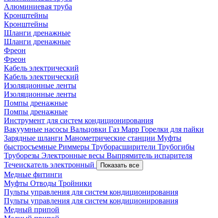
Алюминиевая труба
Кронштейны
Кронштейны
Шланги дренажные
Шланги дренажные
Фреон
Фреон
Кабель электрический
Кабель электрический
Изоляционные ленты
Изоляционные ленты
Помпы дренажные
Помпы дренажные
Инструмент для систем кондиционирования
Вакуумные насосы
Вальцовки
Газ Mapp
Горелки для пайки
Зарядные шланги
Манометрические станции
Муфты
быстросъемные
Риммеры
Труборасширители
Трубогибы
Труборезы
Электронные весы
Выпрямитель испарителя
Течеискатель электронный
Показать все
Медные фитинги
Муфты
Отводы
Тройники
Пульты управления для систем кондиционирования
Пульты управления для систем кондиционирования
Медный припой