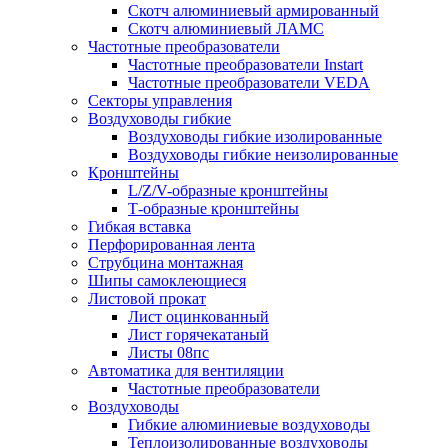
Скотч алюминиевый армированный
Скотч алюминиевый ЛАМС
Частотные преобразователи
Частотные преобразователи Instart
Частотные преобразователи VEDA
Секторы управления
Воздуховоды гибкие
Воздуховоды гибкие изолированные
Воздуховоды гибкие неизолированные
Кронштейны
L/Z/V-образные кронштейны
Т-образные кронштейны
Гибкая вставка
Перфорированная лента
Струбцина монтажная
Шипы самоклеющиеся
Листовой прокат
Лист оцинкованный
Лист горячекатаный
Листы 08пс
Автоматика для вентиляции
Частотные преобразователи
Воздуховоды
Гибкие алюминиевые воздуховоды
Теплоизолированные воздуховоды