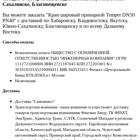
Сахалинске, Благовещенске
Вы можете заказать "Кран шаровый приварной Temper DN50
PN40" с доставкой по Хабаровску, Владивостоку, Якутску,
Южно-Сахалинску, Благовещенску и по всему Дальнему
Востоку.
Способы оплаты
Безналичная оплата ОБЩЕСТВО С ОГРАНИЧЕННОЙ
ОТВЕТСТВЕННОСТЬЮ "ИНЖЕНЕРНАЯ КОМПАНИЯ" ОГРН
1112721008806 ИНН 2721187045 КПП 272201001 К/с
30101810145250000411 БИК 044525411 Филиал «Центральный»
Банка ВТБ (ПАО) в г. Москве
Наличными
Доставка
Доставка "Самовывоз"
Транспортная компания - наша компания осуществляет доставку
товаров транспортными компаниями Флагман Амур, ТК ФРАХТ,
ЭниТранс, Адвектор Транс, СЛТК, Солнечный Магадан в регионы
Дальневосточного Федерального округа: Еврейская автономная
область, Камчатский край, Магаданская область, Чукотский
автономный округ, Приморский край, Городской округ Комсомольск-