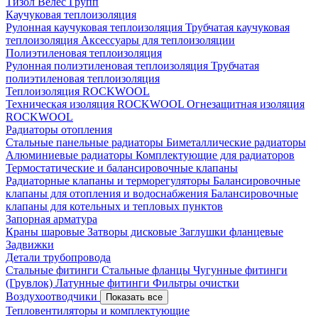
Тизол
Велес Групп
Каучуковая теплоизоляция
Рулонная каучуковая теплоизоляция
Трубчатая каучуковая
теплоизоляция
Аксессуары для теплоизоляции
Полиэтиленовая теплоизоляция
Рулонная полиэтиленовая теплоизоляция
Трубчатая
полиэтиленовая теплоизоляция
Теплоизоляция ROCKWOOL
Техническая изоляция ROCKWOOL
Огнезащитная изоляция
ROCKWOOL
Радиаторы отопления
Стальные панельные радиаторы
Биметаллические радиаторы
Алюминиевые радиаторы
Комплектующие для радиаторов
Термостатические и балансировочные клапаны
Радиаторные клапаны и терморегуляторы
Балансировочные
клапаны для отопления и водоснабжения
Балансировочные
клапаны для котельных и тепловых пунктов
Запорная арматура
Краны шаровые
Затворы дисковые
Заглушки фланцевые
Задвижки
Детали трубопровода
Стальные фитинги
Стальные фланцы
Чугунные фитинги
(Грувлок)
Латунные фитинги
Фильтры очистки
Воздухоотводчики
Показать все
Тепловентиляторы и комплектующие