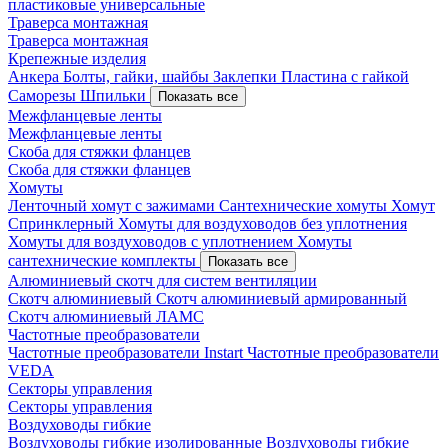
пластиковые универсальные
Траверса монтажная
Траверса монтажная
Крепежные изделия
Анкера
Болты, гайки, шайбы
Заклепки
Пластина с гайкой
Саморезы
Шпильки
Показать все
Межфланцевые ленты
Межфланцевые ленты
Скоба для стяжки фланцев
Скоба для стяжки фланцев
Хомуты
Ленточный хомут с зажимами
Сантехнические хомуты
Хомут
Спринклерный
Хомуты для воздуховодов без уплотнения
Хомуты для воздуховодов с уплотнением
Хомуты
сантехнические комплекты
Показать все
Алюминиевый скотч для систем вентиляции
Скотч алюминиевый
Скотч алюминиевый армированный
Скотч алюминиевый ЛАМС
Частотные преобразователи
Частотные преобразователи Instart
Частотные преобразователи
VEDA
Секторы управления
Секторы управления
Воздуховоды гибкие
Воздуховоды гибкие изолированные
Воздуховоды гибкие