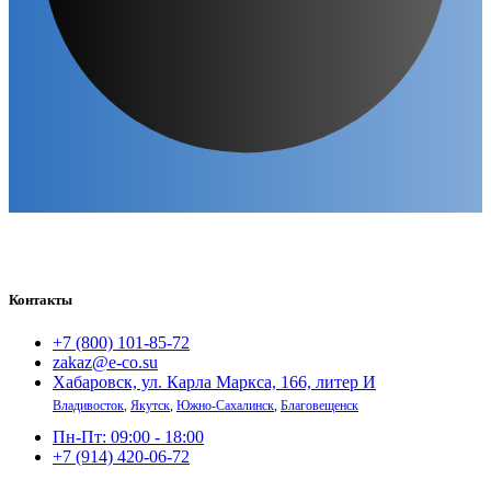
Контакты
+7 (800) 101-85-72
zakaz@e-co.su
Хабаровск, ул. Карла Маркса, 166, литер И
Владивосток
,
Якутск
,
Южно-Сахалинск
,
Благовещенск
Пн-Пт: 09:00 - 18:00
+7 (914) 420-06-72