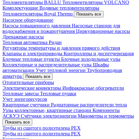
Тепловентиляторы BALLU
Тепловентиляторы VOLCANO
Комплектующие
Водяные тепловентиляторы
Тепловентиляторы Royal Thermo
Показать все
Насосное оборудование
Насосы повышенного давления
Насосные станции для
водоснабжения и пожаротушения
Циркуляционные насосы
Дренажные насосы
Тепловая автоматика Ридан
Регуляторы температуры и давления прямого действия
Клапаны и электроприводы
Контроллеры и диспетчеризация
Блочные тепловые пункты
Блочные холодильные узлы
Коллекторные и распределительные узлы
Шкафы
автоматизации
Учет тепловой энергии
Трубопроводная
арматура
Показать все
Отопительные приборы
Электрические конвекторы
Инфракрасные обогреватели
Тепловые завесы
Тепловые пушки
Учет энергоресурсов
Квартирные счетчики
Радиаторные распределители тепла
Узлы коллекторные, квартирные станции
Компоненты
АСКУЭ
Счётчики электроэнергии
Манометры и термометры
Показать все
Трубы из сшитого полиэтилена PEX
Трубы из сшитого полиэтилена PEX