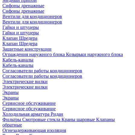
Медный припой
Сифоны дренажные
Сифоны дренажные
Вентили для кондиционеров
Вентили для кондиционеров
Гайки и штуцеры
Гайки и штуцеры
Клапан Шредера
Клапан Шредера
Защитные конструкции
Ограждения наружного блока
Козырьки наружного блока
Кабель-каналы
Кабель-каналы
Согласователи работы кондиционеров
Согласователи работы кондиционеров
Электрические вилки
Электрические вилки
Экраны
Экраны
Сервисное обслуживание
Сервисное обслуживание
Холодильная арматура Ридан
Фильтры
Смотровые стекла
Краны шаровые
Клапаны
обратные
Огнезадерживающая изоляция