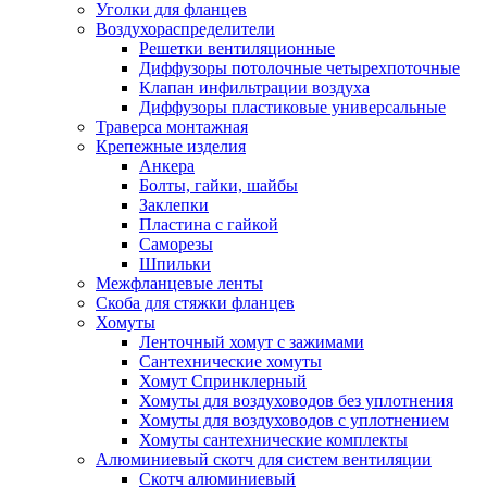
Уголки для фланцев
Воздухораспределители
Решетки вентиляционные
Диффузоры потолочные четырехпоточные
Клапан инфильтрации воздуха
Диффузоры пластиковые универсальные
Траверса монтажная
Крепежные изделия
Анкера
Болты, гайки, шайбы
Заклепки
Пластина с гайкой
Саморезы
Шпильки
Межфланцевые ленты
Скоба для стяжки фланцев
Хомуты
Ленточный хомут с зажимами
Сантехнические хомуты
Хомут Спринклерный
Хомуты для воздуховодов без уплотнения
Хомуты для воздуховодов с уплотнением
Хомуты сантехнические комплекты
Алюминиевый скотч для систем вентиляции
Скотч алюминиевый