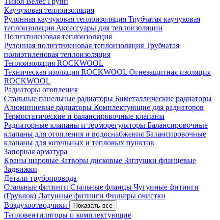
Тизол
Велес Групп
Каучуковая теплоизоляция
Рулонная каучуковая теплоизоляция
Трубчатая каучуковая
теплоизоляция
Аксессуары для теплоизоляции
Полиэтиленовая теплоизоляция
Рулонная полиэтиленовая теплоизоляция
Трубчатая
полиэтиленовая теплоизоляция
Теплоизоляция ROCKWOOL
Техническая изоляция ROCKWOOL
Огнезащитная изоляция
ROCKWOOL
Радиаторы отопления
Стальные панельные радиаторы
Биметаллические радиаторы
Алюминиевые радиаторы
Комплектующие для радиаторов
Термостатические и балансировочные клапаны
Радиаторные клапаны и терморегуляторы
Балансировочные
клапаны для отопления и водоснабжения
Балансировочные
клапаны для котельных и тепловых пунктов
Запорная арматура
Краны шаровые
Затворы дисковые
Заглушки фланцевые
Задвижки
Детали трубопровода
Стальные фитинги
Стальные фланцы
Чугунные фитинги
(Грувлок)
Латунные фитинги
Фильтры очистки
Воздухоотводчики
Показать все
Тепловентиляторы и комплектующие