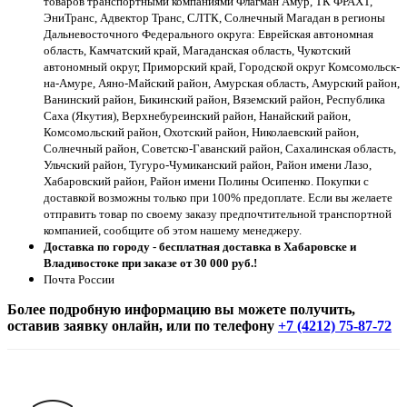
товаров транспортными компаниями Флагман Амур, ТК ФРАХТ,
ЭниТранс, Адвектор Транс, СЛТК, Солнечный Магадан в регионы
Дальневосточного Федерального округа: Еврейская автономная
область, Камчатский край, Магаданская область, Чукотский
автономный округ, Приморский край, Городской округ Комсомольск-
на-Амуре, Аяно-Майский район, Амурская область, Амурский район,
Ванинский район, Бикинский район, Вяземский район, Республика
Саха (Якутия), Верхнебуреинский район, Нанайский район,
Комсомольский район, Охотский район, Николаевский район,
Солнечный район, Советско-Гаванский район, Сахалинская область,
Ульчский район, Тугуро-Чумиканский район, Район имени Лазо,
Хабаровский район, Район имени Полины Осипенко. Покупки с
доставкой возможны только при 100% предоплате. Если вы желаете
отправить товар по своему заказу предпочтительной транспортной
компанией, сообщите об этом нашему менеджеру.
Доставка по городу - бесплатная доставка в Хабаровске и
Владивостоке при заказе от 30 000 руб.!
Почта России
Более подробную информацию вы можете получить,
оставив заявку онлайн, или по телефону
+7 (4212) 75-87-72