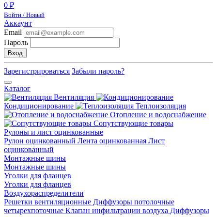
0 ₽
Войти / Новый
Аккаунт
Email
Пароль
Вход
Зарегистрироваться
Забыли пароль?
Каталог
Вентиляция
Кондиционирование
Теплоизоляция
Отопление и водоснабжение
Сопутствующие товары
Рулоны и лист оцинкованные
Рулон оцинкованный
Лента оцинкованная
Лист
оцинкованный
Монтажные шины
Монтажные шины
Уголки для фланцев
Уголки для фланцев
Воздухораспределители
Решетки вентиляционные
Диффузоры потолочные
четырехпоточные
Клапан инфильтрации воздуха
Диффузоры