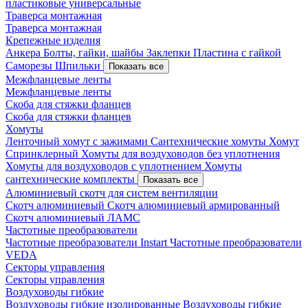
пластиковые универсальные
Траверса монтажная
Траверса монтажная
Крепежные изделия
Анкера
Болты, гайки, шайбы
Заклепки
Пластина с гайкой
Саморезы
Шпильки
Показать все
Межфланцевые ленты
Межфланцевые ленты
Скоба для стяжки фланцев
Скоба для стяжки фланцев
Хомуты
Ленточный хомут с зажимами
Сантехнические хомуты
Хомут
Спринклерный
Хомуты для воздуховодов без уплотнения
Хомуты для воздуховодов с уплотнением
Хомуты
сантехнические комплекты
Показать все
Алюминиевый скотч для систем вентиляции
Скотч алюминиевый
Скотч алюминиевый армированный
Скотч алюминиевый ЛАМС
Частотные преобразователи
Частотные преобразователи Instart
Частотные преобразователи
VEDA
Секторы управления
Секторы управления
Воздуховоды гибкие
Воздуховоды гибкие изолированные
Воздуховоды гибкие