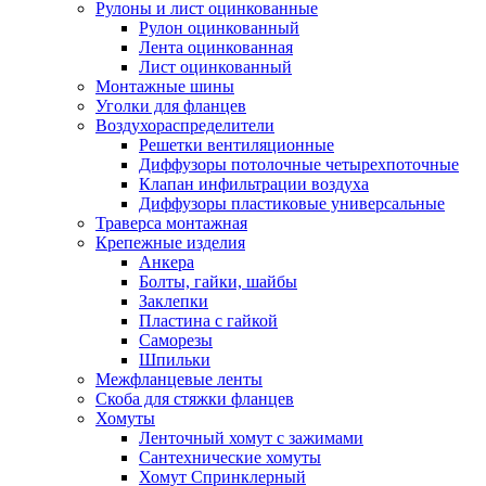
Рулоны и лист оцинкованные
Рулон оцинкованный
Лента оцинкованная
Лист оцинкованный
Монтажные шины
Уголки для фланцев
Воздухораспределители
Решетки вентиляционные
Диффузоры потолочные четырехпоточные
Клапан инфильтрации воздуха
Диффузоры пластиковые универсальные
Траверса монтажная
Крепежные изделия
Анкера
Болты, гайки, шайбы
Заклепки
Пластина с гайкой
Саморезы
Шпильки
Межфланцевые ленты
Скоба для стяжки фланцев
Хомуты
Ленточный хомут с зажимами
Сантехнические хомуты
Хомут Спринклерный