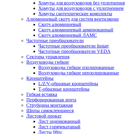
Хомуты для воздуховодов без уплотнения
Хомуты для воздуховодов с уплотнением
Хомуты сантехнические комплекты
Алюминиевый скотч для систем вентиляции
Скотч алюминиевый
Скотч алюминиевый армированный
Скотч алюминиевый ЛАМС
Частотные преобразователи
Частотные преобразователи Instart
Частотные преобразователи VEDA
Секторы управления
Воздуховоды гибкие
Воздуховоды гибкие изолированные
Воздуховоды гибкие неизолированные
Кронштейны
L/Z/V-образные кронштейны
Т-образные кронштейны
Гибкая вставка
Перфорированная лента
Струбцина монтажная
Шипы самоклеющиеся
Листовой прокат
Лист оцинкованный
Лист горячекатаный
Листы 08пс