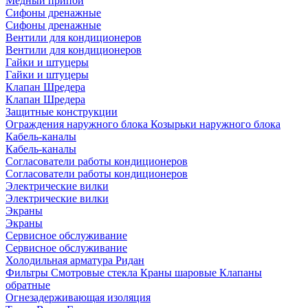
Медный припой
Сифоны дренажные
Сифоны дренажные
Вентили для кондиционеров
Вентили для кондиционеров
Гайки и штуцеры
Гайки и штуцеры
Клапан Шредера
Клапан Шредера
Защитные конструкции
Ограждения наружного блока
Козырьки наружного блока
Кабель-каналы
Кабель-каналы
Согласователи работы кондиционеров
Согласователи работы кондиционеров
Электрические вилки
Электрические вилки
Экраны
Экраны
Сервисное обслуживание
Сервисное обслуживание
Холодильная арматура Ридан
Фильтры
Смотровые стекла
Краны шаровые
Клапаны
обратные
Огнезадерживающая изоляция