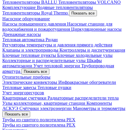
Тепловентиляторы BALLU
Тепловентиляторы VOLCANO
Комплектующие
Водяные тепловентиляторы
Тепловентиляторы Royal Thermo
Показать все
Насосное оборудование
Насосы повышенного давления
Насосные станции для
водоснабжения и пожаротушения
Циркуляционные насосы
Дренажные насосы
Тепловая автоматика Ридан
Регуляторы температуры и давления прямого действия
Клапаны и электроприводы
Контроллеры и диспетчеризация
Блочные тепловые пункты
Блочные холодильные узлы
Коллекторные и распределительные узлы
Шкафы
автоматизации
Учет тепловой энергии
Трубопроводная
арматура
Показать все
Отопительные приборы
Электрические конвекторы
Инфракрасные обогреватели
Тепловые завесы
Тепловые пушки
Учет энергоресурсов
Квартирные счетчики
Радиаторные распределители тепла
Узлы коллекторные, квартирные станции
Компоненты
АСКУЭ
Счётчики электроэнергии
Манометры и термометры
Показать все
Трубы из сшитого полиэтилена PEX
Трубы из сшитого полиэтилена PEX