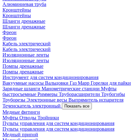
Алюминиевая труба
Кронштейны
Кронштейны
Шланги дренажные
Шланги дренажные
Фреон
Фреон
Кабель электрический
Кабель электрический
Изоляционные ленты
Изоляционные ленты
Помпы дренажные
Помпы дренажные
Инструмент для систем кондиционирования
Вакуумные насосы
Вальцовки
Газ Mapp
Горелки для пайки
Зарядные шланги
Манометрические станции
Муфты
быстросъемные
Риммеры
Труборасширители
Трубогибы
Труборезы
Электронные весы
Выпрямитель испарителя
Течеискатель электронный
Показать все
Медные фитинги
Муфты
Отводы
Тройники
Пульты управления для систем кондиционирования
Пульты управления для систем кондиционирования
Медный припой