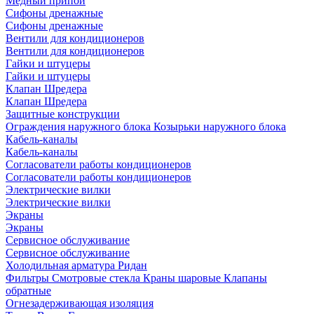
Медный припой
Сифоны дренажные
Сифоны дренажные
Вентили для кондиционеров
Вентили для кондиционеров
Гайки и штуцеры
Гайки и штуцеры
Клапан Шредера
Клапан Шредера
Защитные конструкции
Ограждения наружного блока
Козырьки наружного блока
Кабель-каналы
Кабель-каналы
Согласователи работы кондиционеров
Согласователи работы кондиционеров
Электрические вилки
Электрические вилки
Экраны
Экраны
Сервисное обслуживание
Сервисное обслуживание
Холодильная арматура Ридан
Фильтры
Смотровые стекла
Краны шаровые
Клапаны
обратные
Огнезадерживающая изоляция