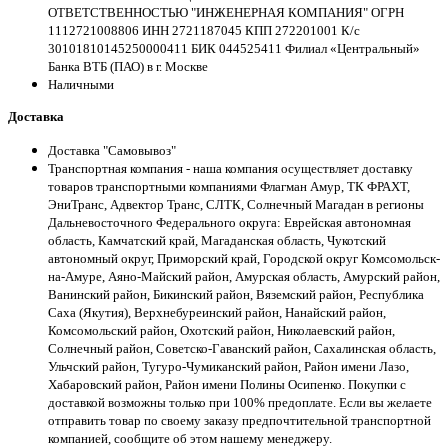
ОТВЕТСТВЕННОСТЬЮ "ИНЖЕНЕРНАЯ КОМПАНИЯ" ОГРН
1112721008806 ИНН 2721187045 КПП 272201001 К/с
30101810145250000411 БИК 044525411 Филиал «Центральный»
Банка ВТБ (ПАО) в г. Москве
Наличными
Доставка
Доставка "Самовывоз"
Транспортная компания - наша компания осуществляет доставку
товаров транспортными компаниями Флагман Амур, ТК ФРАХТ,
ЭниТранс, Адвектор Транс, СЛТК, Солнечный Магадан в регионы
Дальневосточного Федерального округа: Еврейская автономная
область, Камчатский край, Магаданская область, Чукотский
автономный округ, Приморский край, Городской округ Комсомольск-
на-Амуре, Аяно-Майский район, Амурская область, Амурский район,
Ванинский район, Бикинский район, Вяземский район, Республика
Саха (Якутия), Верхнебуреинский район, Нанайский район,
Комсомольский район, Охотский район, Николаевский район,
Солнечный район, Советско-Гаванский район, Сахалинская область,
Ульчский район, Тугуро-Чумиканский район, Район имени Лазо,
Хабаровский район, Район имени Полины Осипенко. Покупки с
доставкой возможны только при 100% предоплате. Если вы желаете
отправить товар по своему заказу предпочтительной транспортной
компанией, сообщите об этом нашему менеджеру.