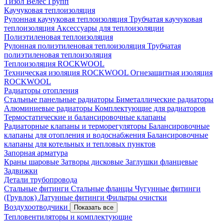
Тизол
Велес Групп
Каучуковая теплоизоляция
Рулонная каучуковая теплоизоляция
Трубчатая каучуковая
теплоизоляция
Аксессуары для теплоизоляции
Полиэтиленовая теплоизоляция
Рулонная полиэтиленовая теплоизоляция
Трубчатая
полиэтиленовая теплоизоляция
Теплоизоляция ROCKWOOL
Техническая изоляция ROCKWOOL
Огнезащитная изоляция
ROCKWOOL
Радиаторы отопления
Стальные панельные радиаторы
Биметаллические радиаторы
Алюминиевые радиаторы
Комплектующие для радиаторов
Термостатические и балансировочные клапаны
Радиаторные клапаны и терморегуляторы
Балансировочные
клапаны для отопления и водоснабжения
Балансировочные
клапаны для котельных и тепловых пунктов
Запорная арматура
Краны шаровые
Затворы дисковые
Заглушки фланцевые
Задвижки
Детали трубопровода
Стальные фитинги
Стальные фланцы
Чугунные фитинги
(Грувлок)
Латунные фитинги
Фильтры очистки
Воздухоотводчики
Показать все
Тепловентиляторы и комплектующие