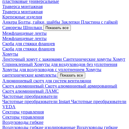
пластиковые универсальные
Траверса монтажная
Траверса монтажная
Крепежные изделия
Анкера
Болты, гайки, шайбы
Заклепки
Пластина с гайкой
Саморезы
Шпильки
Показать все
Межфланцевые ленты
Межфланцевые ленты
Скоба для стяжки фланцев
Скоба для стяжки фланцев
Хомуты
Ленточный хомут с зажимами
Сантехнические хомуты
Хомут
Спринклерный
Хомуты для воздуховодов без уплотнения
Хомуты для воздуховодов с уплотнением
Хомуты
сантехнические комплекты
Показать все
Алюминиевый скотч для систем вентиляции
Скотч алюминиевый
Скотч алюминиевый армированный
Скотч алюминиевый ЛАМС
Частотные преобразователи
Частотные преобразователи Instart
Частотные преобразователи
VEDA
Секторы управления
Секторы управления
Воздуховоды гибкие
Воздуховоды гибкие изолированные
Воздуховоды гибкие