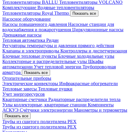
Тепловентиляторы BALLU
Тепловентиляторы VOLCANO
Комплектующие
Водяные тепловентиляторы
Тепловентиляторы Royal Thermo
Показать все
Насосное оборудование
Насосы повышенного давления
Насосные станции для
водоснабжения и пожаротушения
Циркуляционные насосы
Дренажные насосы
Тепловая автоматика Ридан
Регуляторы температуры и давления прямого действия
Клапаны и электроприводы
Контроллеры и диспетчеризация
Блочные тепловые пункты
Блочные холодильные узлы
Коллекторные и распределительные узлы
Шкафы
автоматизации
Учет тепловой энергии
Трубопроводная
арматура
Показать все
Отопительные приборы
Электрические конвекторы
Инфракрасные обогреватели
Тепловые завесы
Тепловые пушки
Учет энергоресурсов
Квартирные счетчики
Радиаторные распределители тепла
Узлы коллекторные, квартирные станции
Компоненты
АСКУЭ
Счётчики электроэнергии
Манометры и термометры
Показать все
Трубы из сшитого полиэтилена PEX
Трубы из сшитого полиэтилена PEX