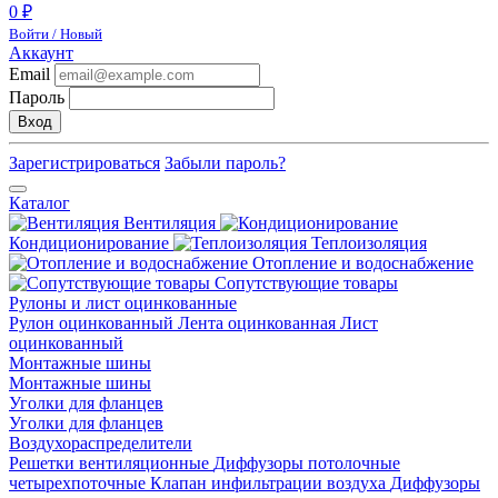
0 ₽
Войти / Новый
Аккаунт
Email
Пароль
Вход
Зарегистрироваться
Забыли пароль?
Каталог
Вентиляция
Кондиционирование
Теплоизоляция
Отопление и водоснабжение
Сопутствующие товары
Рулоны и лист оцинкованные
Рулон оцинкованный
Лента оцинкованная
Лист
оцинкованный
Монтажные шины
Монтажные шины
Уголки для фланцев
Уголки для фланцев
Воздухораспределители
Решетки вентиляционные
Диффузоры потолочные
четырехпоточные
Клапан инфильтрации воздуха
Диффузоры