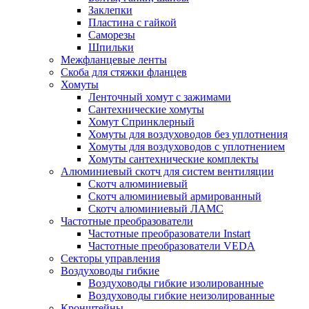
Заклепки
Пластина с гайкой
Саморезы
Шпильки
Межфланцевые ленты
Скоба для стяжки фланцев
Хомуты
Ленточный хомут с зажимами
Сантехнические хомуты
Хомут Спринклерный
Хомуты для воздуховодов без уплотнения
Хомуты для воздуховодов с уплотнением
Хомуты сантехнические комплекты
Алюминиевый скотч для систем вентиляции
Скотч алюминиевый
Скотч алюминиевый армированный
Скотч алюминиевый ЛАМС
Частотные преобразователи
Частотные преобразователи Instart
Частотные преобразователи VEDA
Секторы управления
Воздуховоды гибкие
Воздуховоды гибкие изолированные
Воздуховоды гибкие неизолированные
Кронштейны