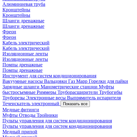
Алюминиевая труба
Кронштейны
Кронштейны
Шланги дренажные
Шланги дренажные
Фреон
Фреон
Кабель электрический
Кабель электрический
Изоляционные ленты
Изоляционные ленты
Помпы дренажные
Помпы дренажные
Инструмент для систем кондиционирования
Вакуумные насосы
Вальцовки
Газ Mapp
Горелки для пайки
Зарядные шланги
Манометрические станции
Муфты
быстросъемные
Риммеры
Труборасширители
Трубогибы
Труборезы
Электронные весы
Выпрямитель испарителя
Течеискатель электронный
Показать все
Медные фитинги
Муфты
Отводы
Тройники
Пульты управления для систем кондиционирования
Пульты управления для систем кондиционирования
Медный припой